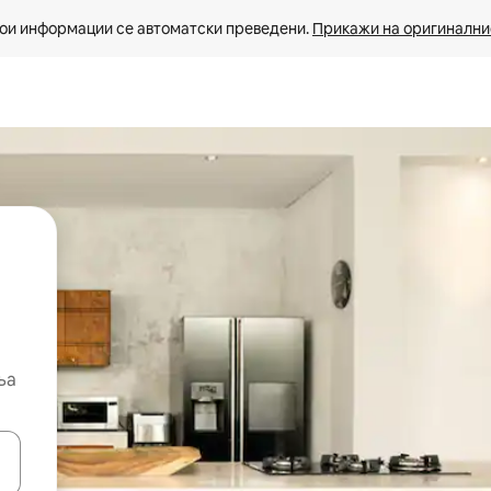
ои информации се автоматски преведени. 
Прикажи на оригиналнио
ња
копчињата со стрелки нагоре и надолу или истражувајте со допира