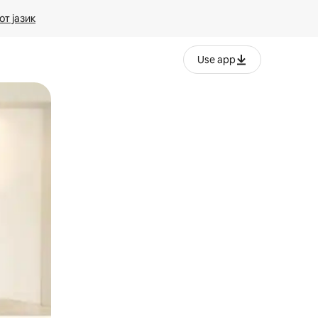
т јазик
Use app
ње или со лизгање.