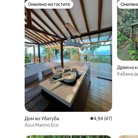
Омилено на гостите
Омилено
Омилено на гостите
Омилено
Дрвена ко
o Paraitin
Кабана д
природа
Дом во Убатуба
Просечна оцена: 4,94
4,94 (47)
Azul Marino Eco