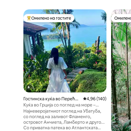
Омилено на гостите
Омилено
Меѓу најуспешните „Омилени на гостите“
Омилено
Гостинска куќа во Переће
Просечна оцена: 4,96 
4,96 (140)
Мири
Куќа во Грција со поглед на море –
Promontory Site
Најневеројатниот поглед на Убатуба,
со поглед на заливот Фламенго,
островот Анчиета, Ламберто и друго...
Со приватна патека во Атлантската