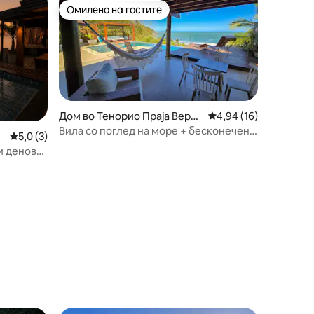
Омилено на гостите
Омилено на гостите
Дом во Тенорио Праја Верм
Просечна оцена: 4,94
4,94 (16)
еха
Вила со поглед на море + бесконечен
Просечна оцена: 5,0 од 5, 3 рецензии
5,0 (3)
базен + хидро
ни денови