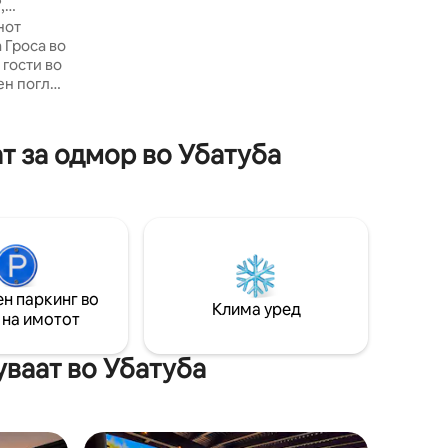
,
рестораните. Пристигнување само во
текот на денот!
нот
 Гроса во
 гости во
ен поглед
п до
лез во
 греење,
т за одмор во Убатуба
ространи
осно
ч и
наоѓа на
тови каде
 за
н паркинг во
Клима уред
 на имотот
уваат во Убатуба