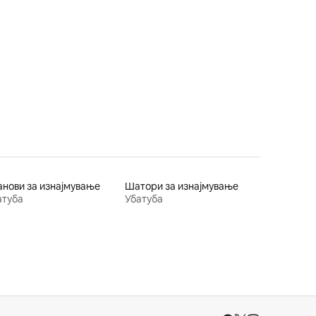
анови за изнајмување
Шатори за изнајмување
атуба
Убатуба