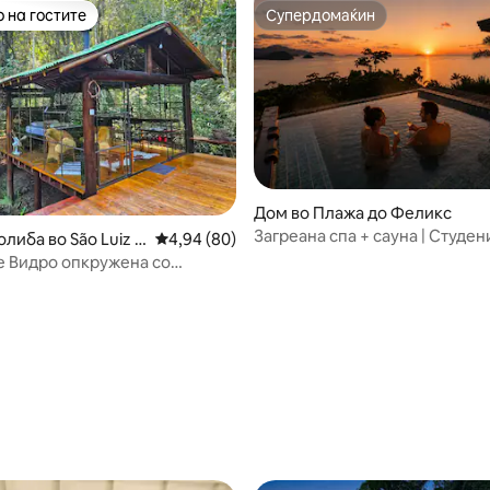
 на гостите
Супердомаќин
 на гостите
Супердомаќин
Дом во Плажа до Феликс
Загреана спа + сауна | Студе
либа во São Luiz d
Просечна оцена: 4,94 од 5, 80 рецензии
4,94 (80)
во прибежиштето
ga
е Видро опкружена со
 од 5, 47 рецензии