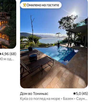
Омилено на гостите
Меѓу најуспешните „Омилени на гостите“
Просечна оцена: 4,96 од 5, 68 рецензии
4,96 (68)
00 м од
Дом во Тонињас
Просечна оцена: 5,0
5,0 (45)
Куќа со поглед на море • Базен • Сауна
| Алто Патраон