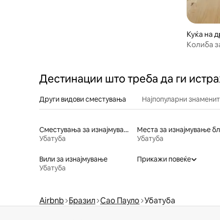
Куќа на 
мбука
Колиба з
Дестинации што треба да ги истр
Други видови сместувања
Најпопуларни знаменит
Сместувања за изнајмување погодни за семејства
Убатуба
Убатуба
Вили за изнајмување
Прикажи повеќе
Убатуба
Airbnb
Бразил
Сао Пауло
Убатуба