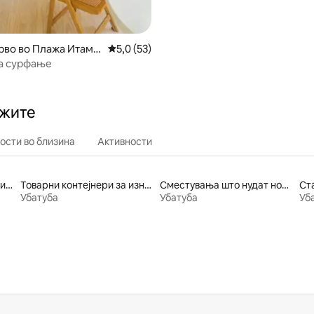
дрво во Плажа Итама
Просечна оцена: 5,0 од 5, 53 рецензии
5,0 (53)
а сурфање
ажите
ости во близина
Активности
Места за изнајмување близу ски-патека
Товарни контејнери за изнајмување
Сместувања што нудат ноќевање со појадок
Ст
Убатуба
Убатуба
Уб