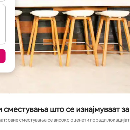
и сместувања што се изнајмуваат за
аат: овие сместувања се високо оценети поради локацијата