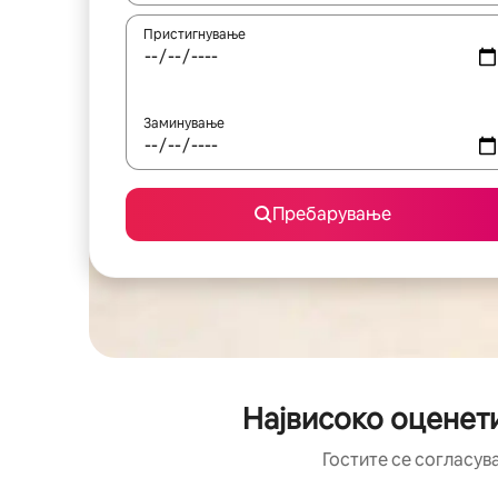
Пристигнување
Заминување
Пребарување
Највисоко оценет
Гостите се согласув