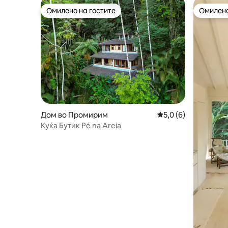
Омилено на гостите
Омилено
Омилено на гостите
Омилено
Дом во Промирим
Просечна оцена: 5,
5,0 (6)
Куќа Бутик Pé na Areia