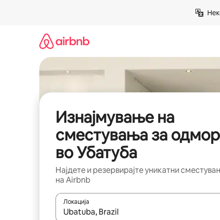
Прескокни
Нек
на
содржина
Изнајмување на
сместувања за одмор
во Убатуба
Најдете и резервирајте уникатни сместува
на Airbnb
Локација
Кога резултатите се достапни, движете се со 