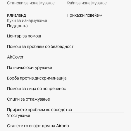
Станови за изнајмување
Куќи за изнајмување
Кливленд
Прикажи повеќе
Куќи за изнајмување
Поддршка
Подножје на веб-страницата
Центар за помош
Помош за проблем со безбедност
AirCover
Патничко осигурување
Борба против дискриминација
Помош за лица со попреченост
Опции за откажување
Пријавете проблем во соседство
Угостување
Ставете го својот дом на Airbnb