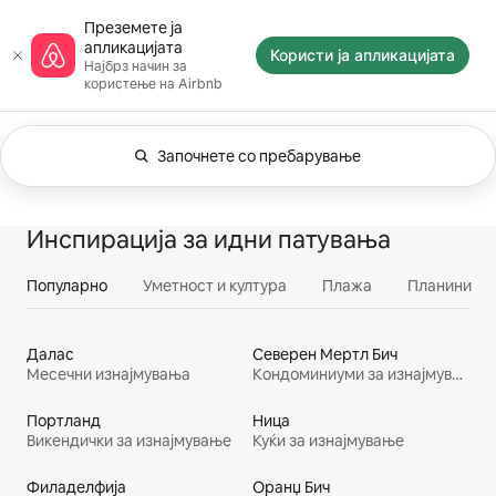
Прескокни
Почетна страница на Airbnb
Преземете ја
на
апликацијата
содржина
Користи ја апликацијата
Најбрз начин за
користење на Airbnb
Започнете со пребарување
Моментално се прикажуваат резултати според к
Се гледаат 0 од 0 елемента
Сѐ
Доживувања
Усл
Сместувања
Инспирација за идни патувања
Популарно
Уметност и култура
Плажа
Планини
Далас
Северен Мертл Бич
Месечни изнајмувања
Кондоминиуми за изнајмување
Портланд
Ница
Викендички за изнајмување
Куќи за изнајмување
Филаделфија
Оранџ Бич