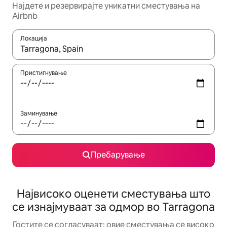
Најдете и резервирајте уникатни сместувања на
Airbnb
Локација
Кога резултатите се достапни, движете се со копчињата со 
Пристигнување
Заминување
Пребарување
Највисоко оценети сместувања што
се изнајмуваат за одмор во Tarragona
Гостите се согласуваат: овие сместувања се високо