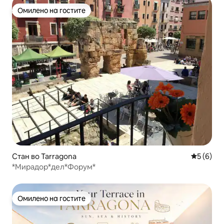
Омилено на гостите
Омилено на гостите
Стан во Tarragona
Просечна
5 (6)
*Мирадор*дел*Форум*
Омилено на гостите
Омилено на гостите