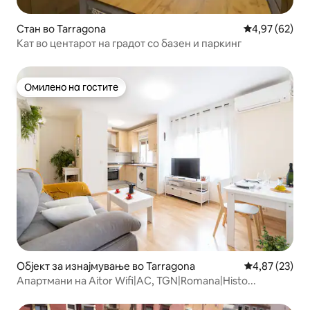
Стан во Tarragona
Просечна оце
4,97 (62)
Кат во центарот на градот со базен и паркинг
Омилено на гостите
Омилено на гостите
Објект за изнајмување во Tarragona
Просечна оце
4,87 (23)
Апартмани на Aitor Wifi|AC, TGN|Romana|Histo...