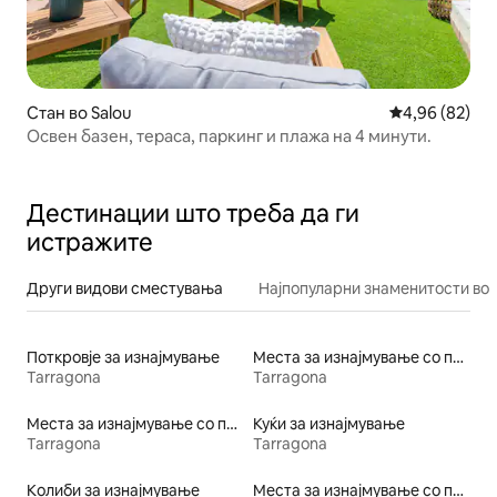
Стан во Salou
Просечна оце
4,96 (82)
Освен базен, тераса, паркинг и плажа на 4 минути.
Дестинации што треба да ги
истражите
Други видови сместувања
Најпопуларни знаменитости во 
Поткровје за изнајмување
Места за изнајмување со пристап до езеро
Tarragona
Tarragona
Места за изнајмување со пристап до плажа
Куќи за изнајмување
Tarragona
Tarragona
Колиби за изнајмување
Места за изнајмување со појадок