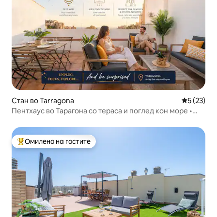
Стан во Tarragona
Просечна 
5 (23)
Пентхаус во Тарагона со тераса и поглед кон море •
Центар
Омилено на гостите
Меѓу најуспешните „Омилени на гостите“