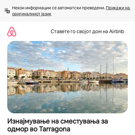
Прескокни
Некои информации се автоматски преведени. 
Прикажи на 
на
оригиналниот јазик
содржина
Ставете го својот дом на Airbnb
Изнајмување на сместувања за
одмор во Tarragona