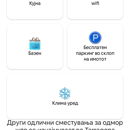
за готвење, машина за миење садови
Кујна
wifi
и микробранова печка. Има чинии,
чаши, кујнски прибор и прибор за
јадење за сите гости. Сите простории
имаат надворешни прозорци за добра
вентилација и природна светлина.
Уживајте во греење и клима-уред во
сите простории. Во нашето
сместување ќе ги најдете сите
Бесплатен
потребни услуги за вашиот престој. -
Базен
паркинг во склоп
спални соби со вклучена постелнина,
на имотот
простор за закачување облека и
закачалки во секоја соба. - бања со
обезбедени крпи. - кујна опремена со
сите потребни апарати и прибор. -
греење и клима уред во сите
простории. - Бесплатен Wi-Fi. -
телевизор во дневната соба со
интегрирани Netflix, Prime Video,
Клима уред
YouTube,
Други одлични сместувања за одмор