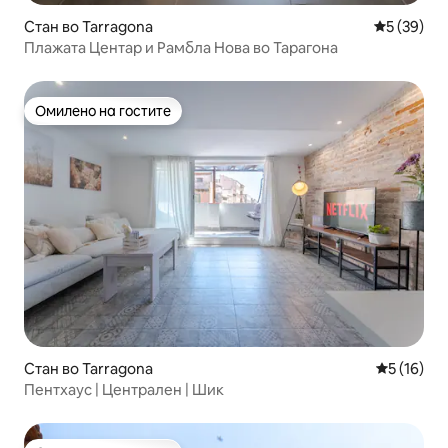
Стан во Tarragona
Просечна 
5 (39)
Плажата Центар и Рамбла Нова во Тарагона
Омилено на гостите
Омилено на гостите
Стан во Tarragona
Просечна 
5 (16)
Пентхаус | Централен | Шик