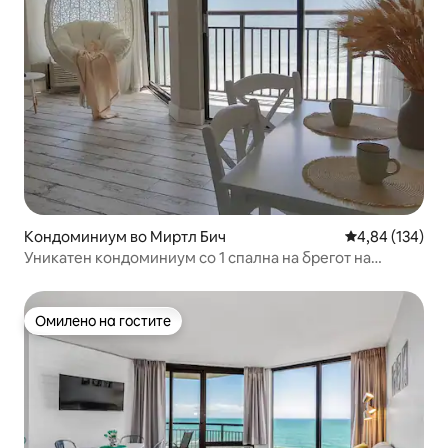
Кондоминиум во Миртл Бич
Просечна оцен
4,84 (134)
Уникатен кондоминиум со 1 спална на брегот на
океанот Патриша Гранд
Омилено на гостите
Омилено на гостите