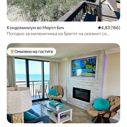
Кондоминиум во Миртл Бич
Просечна оцен
4,83 (166)
Погодно за миленичиња на брегот на океанот со
поглед кон балконот
Омилено на гостите
Меѓу најуспешните „Омилени на гостите“