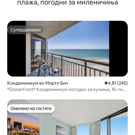
плажа, погодни за миленичиња
Супердомаќин
Супердомаќин
Кондоминиум во Миртл Бич
Просечна оцен
4,81 (245)
*Oceanfront* Кондоминиум погоден за кучиња, 16-ти
кат!
Омилено на гостите
Омилено на гостите