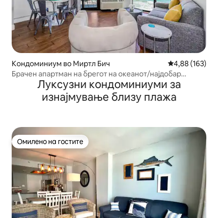
Кондоминиум во Миртл Бич
Просечна оцен
4,88 (163)
Брачен апартман на брегот на океанот/најдобар
Луксузни кондоминиуми за
распоред
изнајмување близу плажа
Омилено на гостите
Омилено на гостите