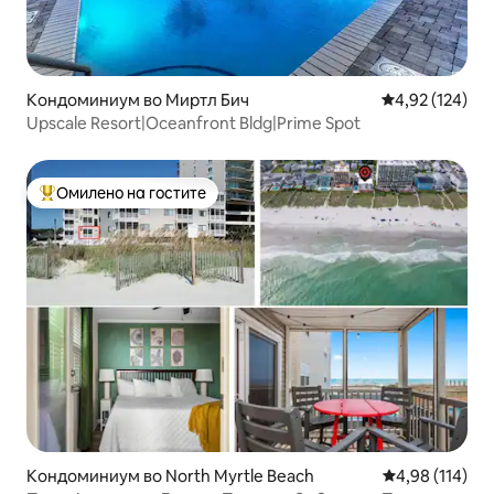
Кондоминиум во Миртл Бич
Просечна оцен
4,92 (124)
Upscale Resort|Oceanfront Bldg|Prime Spot
Омилено на гостите
Меѓу најуспешните „Омилени на гостите“
Кондоминиум во North Myrtle Beach
Просечна оцен
4,98 (114)