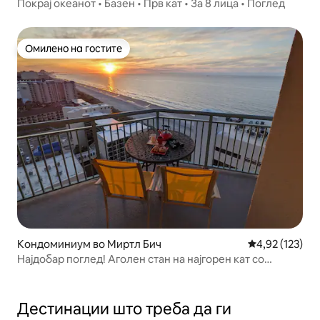
Покрај океанот • Базен • Прв кат • За 8 лица • Поглед
Омилено на гостите
Омилено на гостите
Кондоминиум во Миртл Бич
Просечна оцен
4,92 (123)
Најдобар поглед! Аголен стан на најгорен кат со
огромен балкон
Дестинации што треба да ги