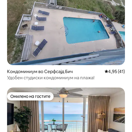
Кондоминиум во Серфсајд Бич
Просечна оце
4,95 (41)
Удобен студиски кондоминиум на плажа!
Омилено на гостите
Омилено на гостите