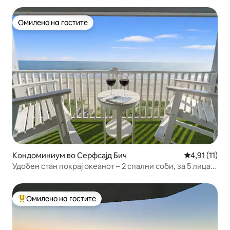
Омилено на гостите
Омилено на гостите
Кондоминиум во Серфсајд Бич
Просечна оце
4,91 (11)
Удобен стан покрај океанот – 2 спални соби, за 5 лица,
со базен
Омилено на гостите
Меѓу најуспешните „Омилени на гостите“