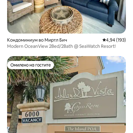
Кондоминиум во Миртл Бич
Просечна оцен
4,94 (193)
Modern OceanView 2Bed/2Bath @ SeaWatch Resort!
Омилено на гостите
Омилено на гостите