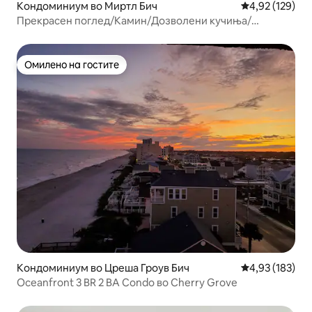
Кондоминиум во Миртл Бич
Просечна оцен
4,92 (129)
Прекрасен поглед/Камин/Дозволени кучиња/
Панорама кон изгрејсонцето
Омилено на гостите
Омилено на гостите
Кондоминиум во Цреша Гроув Бич
Просечна оцен
4,93 (183)
Oceanfront 3 BR 2 BA Condo во Cherry Grove