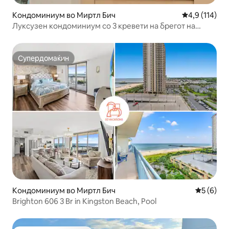
Кондоминиум во Миртл Бич
Просечна оце
4,9 (114)
Луксузен кондоминиум со 3 кревети на брегот на
океанот во „Остров Виста“
Супердомаќин
Супердомаќин
Кондоминиум во Миртл Бич
Просечна
5 (6)
Brighton 606 3 Br in Kingston Beach, Pool