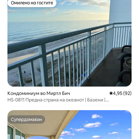
Омилено на гостите
Омилено на гостите
Кондоминиум во Миртл Бич
Просечна оце
4,95 (92)
HS-0811 Предна страна на океанот | Базени |
Хидромасажна када | Мрзлива река
Супердомаќин
Супердомаќин