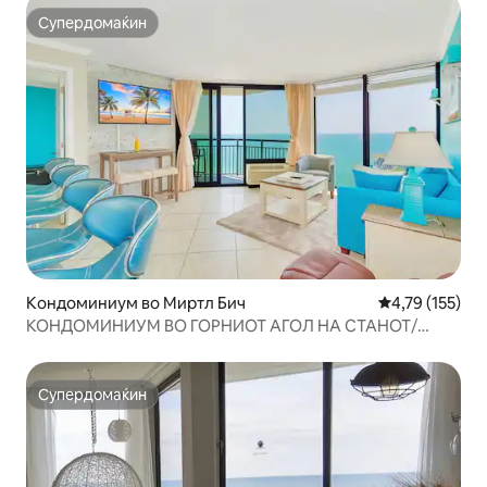
Супердомаќин
Супердомаќин
Кондоминиум во Миртл Бич
Просечна оцен
4,79 (155)
КОНДОМИНИУМ ВО ГОРНИОТ АГОЛ НА СТАНОТ/
МИЛЕНИЧИЊА/ПРЕКРИВКА ОКОЛУ BALC
Супердомаќин
Супердомаќин