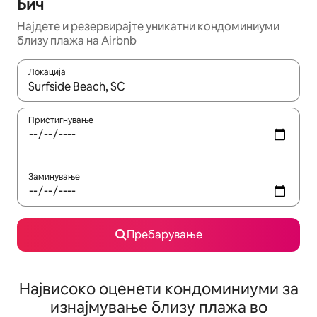
Бич
Најдете и резервирајте уникатни кондоминиуми
близу плажа на Airbnb
Локација
Кога резултатите се достапни, движете се со копчињата со 
Пристигнување
Заминување
Пребарување
Највисоко оценети кондоминиуми за
изнајмување близу плажа во