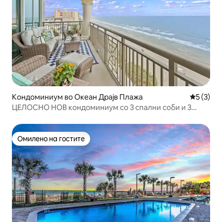
Кондоминиум во Океан Драјв Плажа
Просечна
5 (3)
ЦЕЛОСНО НОВ кондоминиум со 3 спални соби и 3
бањи на брегот на океанот
Омилено на гостите
Омилено на гостите