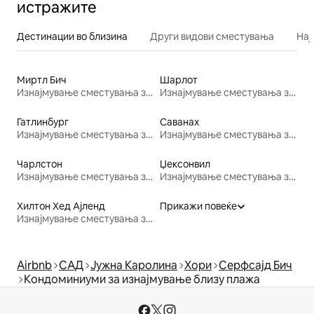
истражите
Дестинации во близина
Други видови сместувања
Нај
Миртл Бич
Шарлот
Изнајмување сместувања за одмор
Изнајмување сместувања за одмор
Гатлинбург
Саванах
Изнајмување сместувања за одмор
Изнајмување сместувања за одмор
Чарлстон
Џексонвил
Изнајмување сместувања за одмор
Изнајмување сместувања за одмор
Хилтон Хед Ајленд
Прикажи повеќе
Изнајмување сместувања за одмор
Airbnb
САД
Јужна Каролина
Хори
Серфсајд Бич
Кондоминиуми за изнајмување близу плажа