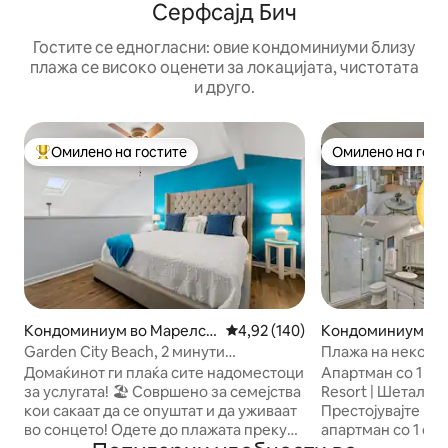
Серфсајд Бич
Гостите се едногласни: овие кондоминиуми близу
плажа се високо оценети за локацијата, чистотата
и друго.
Омилено на гостите
Омилено на гост
Меѓу најуспешните „Омилени на гостите“
Омилено на гост
Кондоминиум во Марелс
Просечна оцена: 4,92 од 5, 14
4,92 (140)
Кондоминиум во 
Инлет
ч
Garden City Beach, 2 минути
Плажа на неколку
пешачење, со базен и паркинг
шеталиште | Ресо
Домаќинот ги плаќа сите надоместоци
Апартман со 1 сп
заливот
за услугата! 🏖️ Совршено за семејства
Resort | Шеталиш
кои сакаат да се опуштат и да уживаат
Престојувајте во 
во сонцето! Одете до плажата преку
апартман со 1 спа