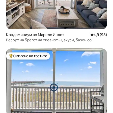
Кондоминиум во Марелс Инлет
Просечна оц
4,9 (98)
Резорт на брегот на океанот – џакузи, базен со
греење, балкон
Омилено на гостите
Меѓу најуспешните „Омилени на гостите“