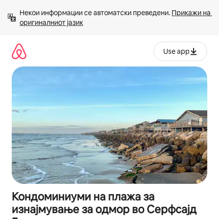
Прескокни
Некои информации се автоматски преведени. 
Прикажи на 
на
оригиналниот јазик
содржина
Use app
Кондоминиуми на плажа за
изнајмување за одмор во Серфсајд