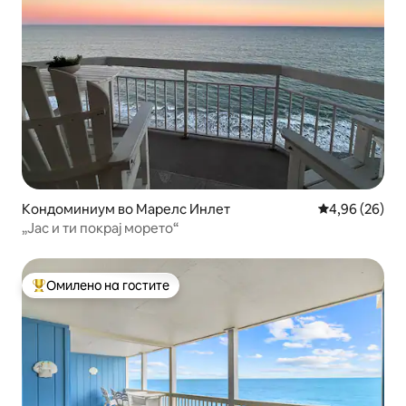
Кондоминиум во Марелс Инлет
Просечна оце
4,96 (26)
„Јас и ти покрај морето“
Омилено на гостите
Меѓу најуспешните „Омилени на гостите“