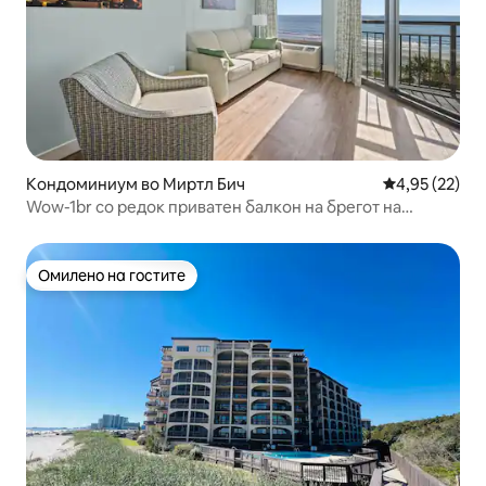
Кондоминиум во Миртл Бич
Просечна оце
4,95 (22)
Wow-1br со редок приватен балкон на брегот на
океанот. Спецификација
Омилено на гостите
Омилено на гостите