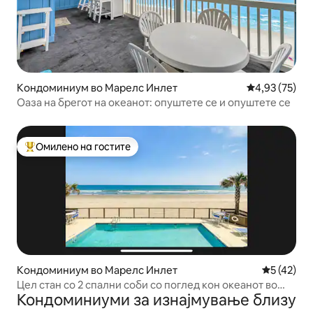
Кондоминиум во Марелс Инлет
Просечна оце
4,93 (75)
Оаза на брегот на океанот: опуштете се и опуштете се
Омилено на гостите
Меѓу најуспешните „Омилени на гостите“
Кондоминиум во Марелс Инлет
Просечна 
5 (42)
Цел стан со 2 спални соби со поглед кон океанот во
Кондоминиуми за изнајмување близу
Марелс Инлет, Јужна Каролина