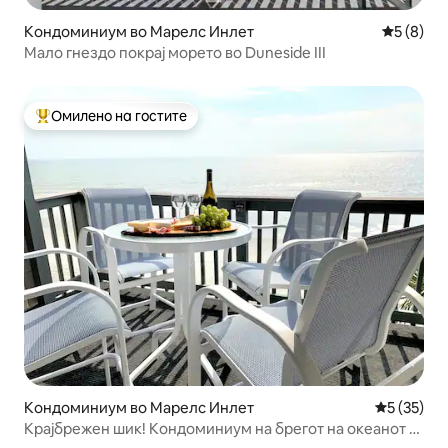
Кондоминиум во Марелс Инлет
Просечна
5 (8)
Мало гнездо покрај морето во Duneside III
Омилено на гостите
Меѓу најуспешните „Омилени на гостите“
Кондоминиум во Марелс Инлет
Просечна 
5 (35)
Крајбрежен шик! Кондоминиум на брегот на океанот -
3br 2ba