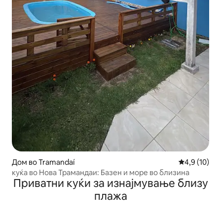
Дом во Tramandaí
Просечна оц
4,9 (10)
куќа во Нова Трамандаи: Базен и море во близина
Приватни куќи за изнајмување близу
плажа