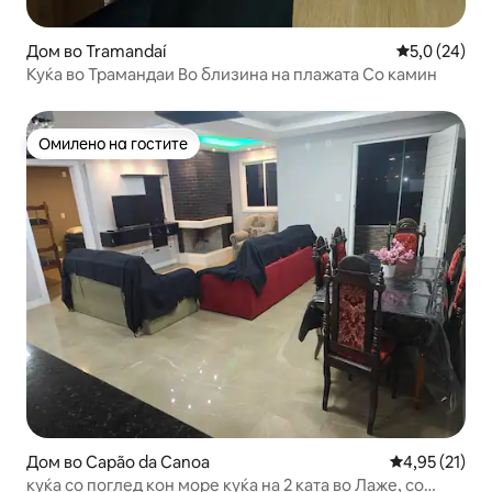
Дом во Tramandaí
Просечна оц
5,0 (24)
Куќа во Трамандаи Во близина на плажата Со камин
Омилено на гостите
Омилено на гостите
Дом во Capão da Canoa
Просечна оце
4,95 (21)
куќа со поглед кон море куќа на 2 ката во Лаже, со