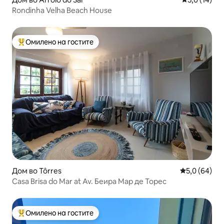
Rondinha Velha Beach House
Омилено на гостите
Меѓу најуспешните „Омилени на гостите“
Дом во Tôrres
Просечна оц
5,0 (64)
Casa Brisa do Mar at Av. Беира Мар де Торес
Омилено на гостите
Меѓу најуспешните „Омилени на гостите“