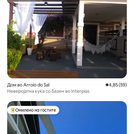
Супердомаќин
Дом во Arroio do Sal
Просечна оце
4,85 (59)
Неверојатна куќа со базен во Interpias
Омилено на гостите
Меѓу најуспешните „Омилени на гостите“