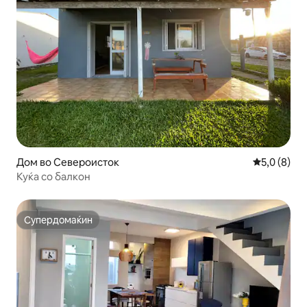
Дом во Североисток
Просечна о
5,0 (8)
Куќа со балкон
Супердомаќин
Супердомаќин