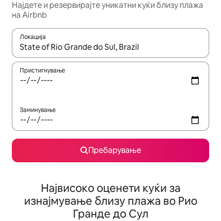
Најдете и резервирајте уникатни куќи близу плажа
на Airbnb
Локација
Кога резултатите се достапни, движете се со копчињата со 
Пристигнување
Заминување
Пребарување
Највисоко оценети куќи за
изнајмување близу плажа во Рио
Гранде до Сул