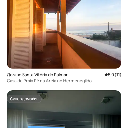
Дом во Santa Vitória do Palmar
Просечна оц
5,0 (11)
Casa de Praia Pé na Areia no Hermenegildo
Супердомаќин
Супердомаќин