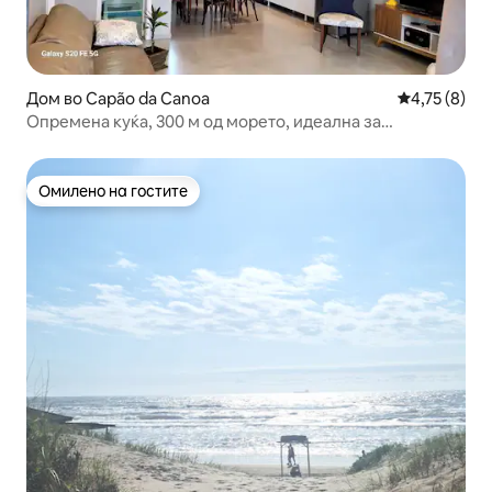
Дом во Capão da Canoa
Просечна оц
4,75 (8)
Опремена куќа, 300 м од морето, идеална за
семејства!
Омилено на гостите
Омилено на гостите