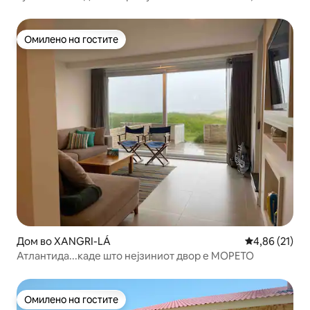
поглед кон морето
Омилено на гостите
Омилено на гостите
Дом во XANGRI-LÁ
Просечна оце
4,86 (21)
Атлантида...каде што нејзиниот двор е МОРЕТО
Омилено на гостите
Омилено на гостите