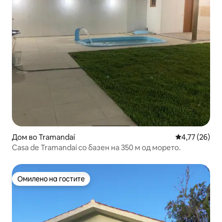
Дом во Tramandaí
Просечна оце
4,77 (26)
Casa de Tramandaí со базен на 350 м од морето.
Омилено на гостите
Омилено на гостите