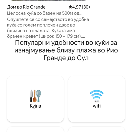
и има сѐ што ви е
Дом во Rio Grande
Просечна оцена: 4,97 од 5, 3
4,97 (30)
максимално да г
Целосна куќа со базен на 500м од
престојот. Место 
плажа
Опуштете се со семејството во удобна
се разбудите од 
куќа со голем поплочен двор во
да дремнете во в
близина на плажата. Куќата има
да се наполните 
брачен кревет (широк 150 – 179 см),
морето. Ако доаѓ
Популарни удобности во куќи за
два единечни кревета и кауч на
посебно место со
спуштање за две лица, сите апарати за
изнајмување близу плажа во Рио
300Mb wifi.
домаќинство, скара во надворешниот
Гранде до Сул
простор, два велосипеда, тавански
вентилатори во сите соби, клима уред
во спалната соба со брачен кревет,
Wi-Fi мрежа, туш од 220 V, двофазна
мрежа од 110/220 V, паметен
телевизор со неколку канали,
алармен систем, решетки на сите
отвори, на две блока од плажата на
тивка локација.
Кујна
wifi