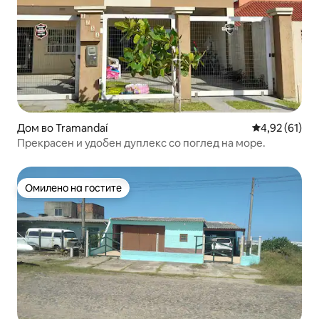
Дом во Tramandaí
Просечна оце
4,92 (61)
Прекрасен и удобен дуплекс со поглед на море.
Омилено на гостите
Омилено на гостите