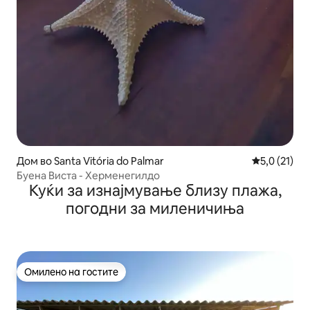
Дом во Santa Vitória do Palmar
Просечна оц
5,0 (21)
Буена Виста - Херменегилдо
Куќи за изнајмување близу плажа,
погодни за миленичиња
Омилено на гостите
Омилено на гостите