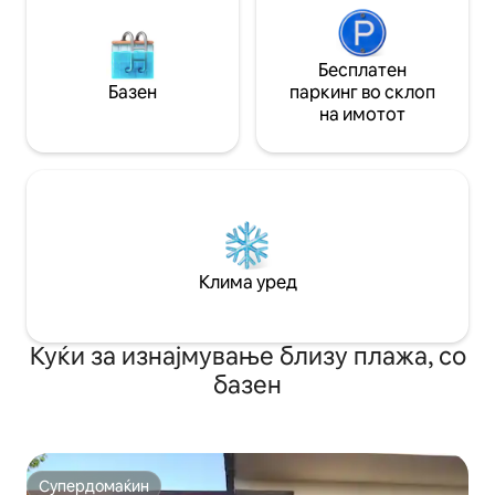
Бесплатен
Базен
паркинг во склоп
на имотот
Клима уред
Куќи за изнајмување близу плажа, со
базен
Супердомаќин