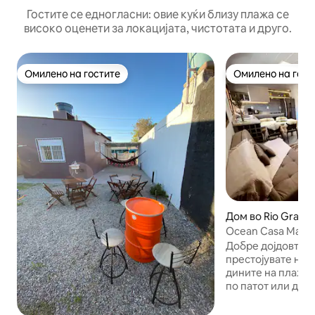
Гостите се едногласни: овие куќи близу плажа се
високо оценети за локацијата, чистотата и друго.
Омилено на гостите
Омилено на гост
Омилено на гостите
Омилено на гост
Дом во Rio Grand
Ocean Casa Mar -
близина на плажат
Добре дојдовте в
престојувате на 
дините на плажат
по патот или да 
погледот е невер
наутро и зајдисонце. Куќата е модерна