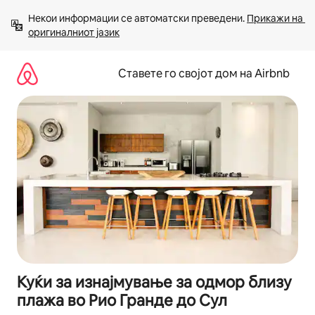
Прескокни
Некои информации се автоматски преведени. 
Прикажи на 
на
оригиналниот јазик
содржина
Ставете го својот дом на Airbnb
Куќи за изнајмување за одмор близу
плажа во Рио Гранде до Сул