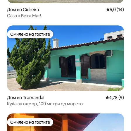
Дом во Cidreira
Просечна оц
5,0 (14)
Casa à Beira Mar!
Омилено на гостите
Омилено на гостите
Дом во Tramandaí
Просечна оц
4,78 (9)
Куќа за одмор, 100 метри од морето.
Омилено на гостите
Омилено на гостите