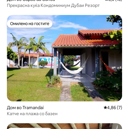
Прекрасна куќа Кондоминиум Дубаи Резорт
Омилено на гостите
Омилено на гостите
Дом во Tramandaí
Просечна оц
4,86 (7)
Катче на плажа со базен