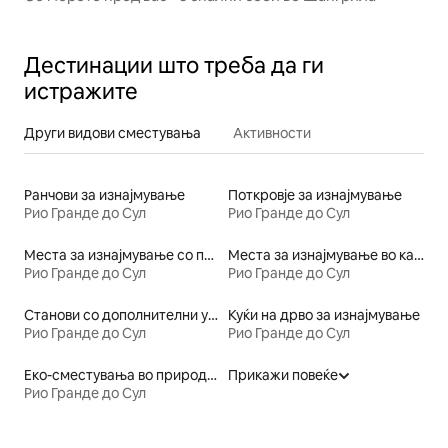
Дестинации што треба да ги
истражите
Други видови сместувања
Активности
Ранчови за изнајмување
Поткровје за изнајмување
Рио Гранде до Сул
Рио Гранде до Сул
Места за изнајмување со пристап до езеро
Места за изнајмување во кампинг простор
Рио Гранде до Сул
Рио Гранде до Сул
Станови со дополнителни услуги за изнајмување
Куќи на дрво за изнајмување
Рио Гранде до Сул
Рио Гранде до Сул
Еко-сместувања во природа за изнајмување
Прикажи повеќе
Рио Гранде до Сул