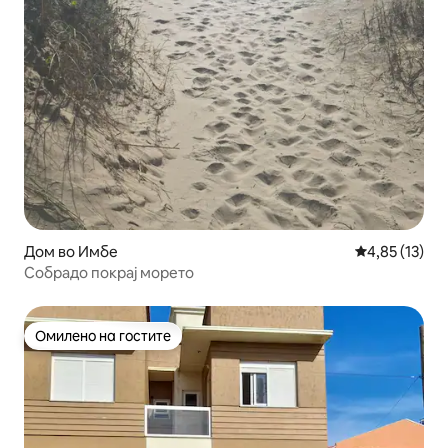
Дом во Имбе
Просечна оце
4,85 (13)
Собрадо покрај морето
Омилено на гостите
Омилено на гостите