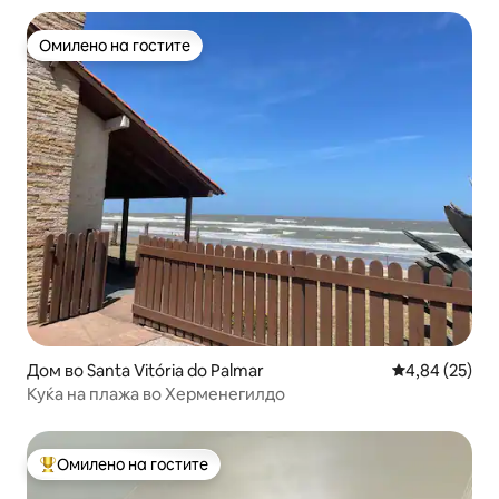
Омилено на гостите
Омилено на гостите
Дом во Santa Vitória do Palmar
Просечна оце
4,84 (25)
Куќа на плажа во Херменегилдо
Омилено на гостите
Меѓу најуспешните „Омилени на гостите“