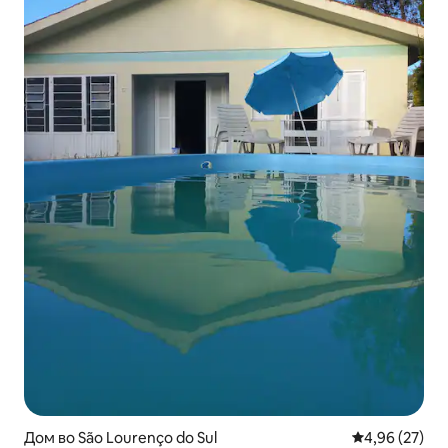
Дом во São Lourenço do Sul
Просечна оце
4,96 (27)