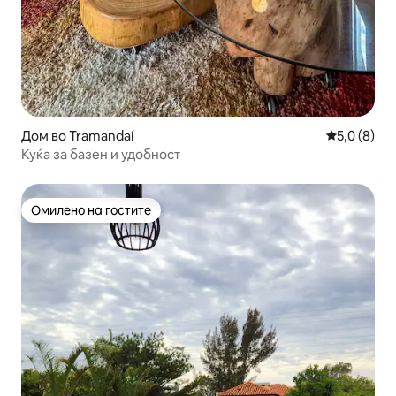
Дом во Tramandaí
Просечна о
5,0 (8)
Куќа за базен и удобност
Омилено на гостите
Омилено на гостите