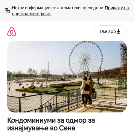
Прескокни
Некои информации се автоматски преведени. 
Прикажи на 
на
оригиналниот јазик
содржина
Use app
Кондоминиуми за одмор за
изнајмување во Сена