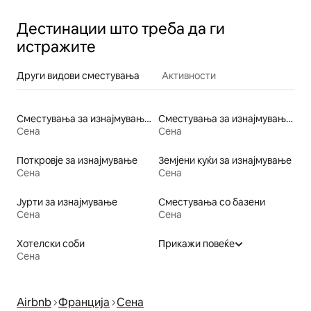
Дестинации што треба да ги
истражите
Други видови сместувања
Активности
Сместувања за изнајмување на фарма
Сместувања за изнајмување со кревет со пристапна висина
Сена
Сена
Поткровје за изнајмување
Земјени куќи за изнајмување
Сена
Сена
Јурти за изнајмување
Сместувања со базени
Сена
Сена
Хотелски соби
Прикажи повеќе
Сена
Airbnb
Франција
Сена