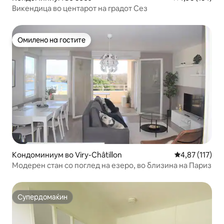
Викендица во центарот на градот Сез
Омилено на гостите
Омилено на гостите
Кондоминиум во Viry-Châtillon
Просечна оцен
4,87 (117)
Модерен стан со поглед на езеро, во близина на Париз
Супердомаќин
Супердомаќин