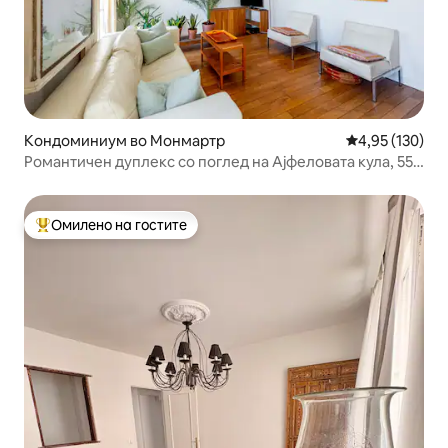
Кондоминиум во Монмартр
Просечна оцен
4,95 (130)
Романтичен дуплекс со поглед на Ајфеловата кула, 55
м², 5 Gbps Wi-Fi
Омилено на гостите
Меѓу најуспешните „Омилени на гостите“