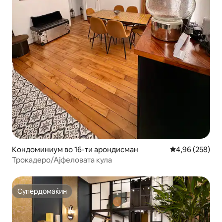
Кондоминиум во 16-ти арондисман
Просечна оцен
4,96 (258)
Трокадеро/Ајфеловата кула
Супердомаќин
Супердомаќин