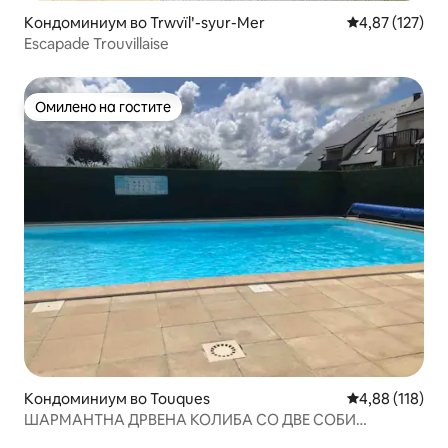
Кондоминиум во Trwvïlʹ-syur-Mer
Просечна оцен
4,87 (127)
Escapade Trouvillaise
Омилено на гостите
Омилено на гостите
Кондоминиум во Touques
Просечна оцен
4,88 (118)
ШАРМАНТНА ДРВЕНА КОЛИБА СО ДВЕ СОБИ
TOUQUES/TROUVILLE