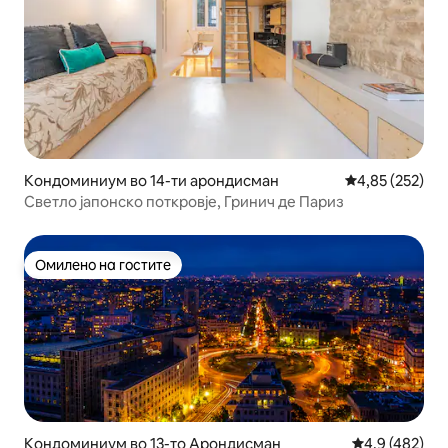
Кондоминиум во 14-ти арондисман
Просечна оцен
4,85 (252)
Светло јапонско поткровје, Гринич де Париз
Омилено на гостите
Омилено на гостите
Кондоминиум во 13-то Арондисман
Просечна оце
4,9 (482)