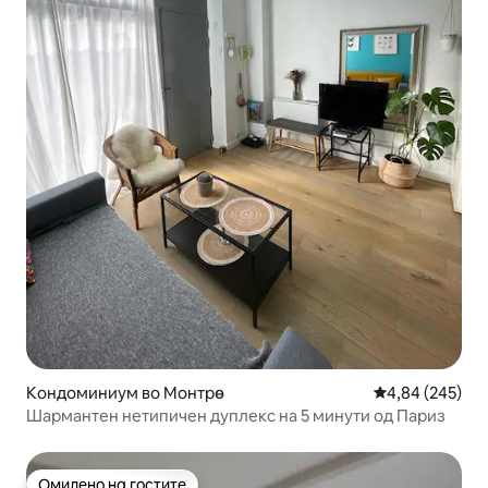
Кондоминиум во Монтрө
Просечна оцен
4,84 (245)
Шармантен нетипичен дуплекс на 5 минути од Париз
Омилено на гостите