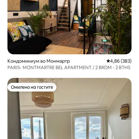
Кондоминиум во Монмартр
Просечна оцен
4,86 (383)
PARIS- MONTMARTRE BEL APARTMENT / 2 BRDM - 2 BTHS
Омилено на гостите
Омилено на гостите