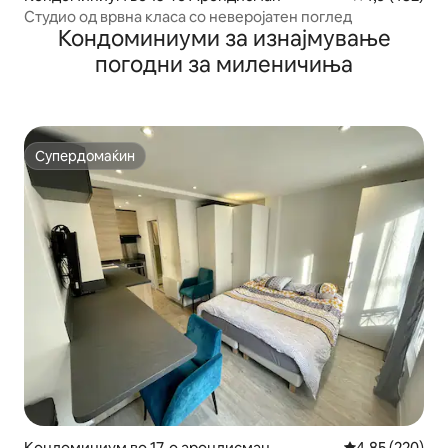
Студио од врвна класа со неверојатен поглед
Кондоминиуми за изнајмување
погодни за миленичиња
Супердомаќин
Супердомаќин
Кондоминиум во 17-о арондисман
Просечна оцен
4,85 (220)