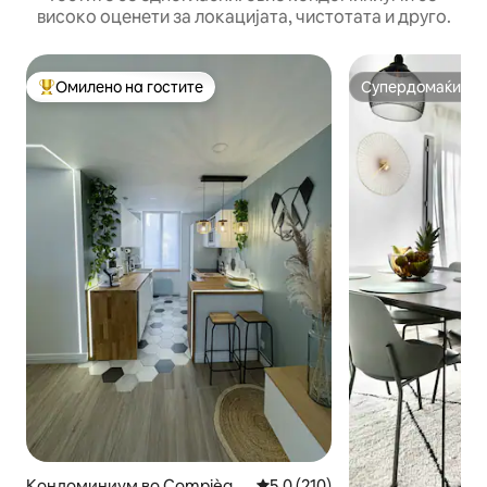
високо оценети за локацијата, чистотата и друго.
Омилено на гостите
Супердомаќин
Меѓу најуспешните „Омилени на гостите“
Супердомаќин
Кондоминиум во Compiègn
Просечна оцена: 5,0 од 5, 21
5,0 (210)