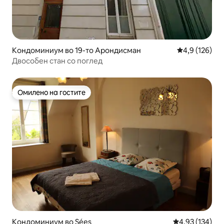
Кондоминиум во 19-то Арондисман
Просечна оце
4,9 (126)
Двособен стан со поглед
Омилено на гостите
Омилено на гостите
Кондоминиум во Sées
Просечна оцен
4,93 (134)