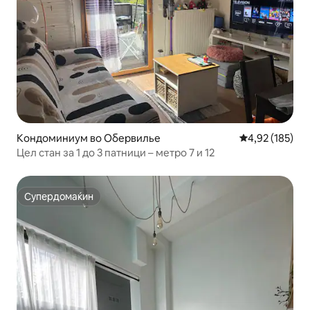
Кондоминиум во Обервилье
Просечна оцен
4,92 (185)
Цел стан за 1 до 3 патници – метро 7 и 12
Супердомаќин
Супердомаќин