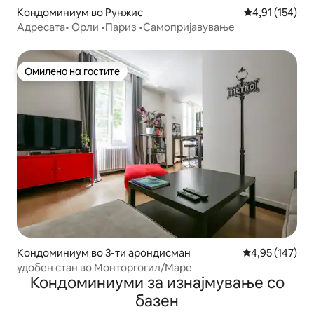
Кондоминиум во Рунжис
Просечна оцен
4,91 (154)
Адресата• Орли •Париз •Самопријавување
Омилено на гостите
Омилено на гостите
Кондоминиум во 3-ти арондисман
Просечна оцен
4,95 (147)
удобен стан во Монторгогил/Маре
Кондоминиуми за изнајмување со
базен