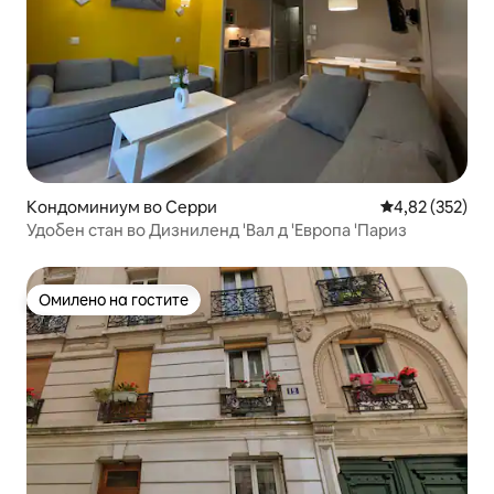
Кондоминиум во Серри
Просечна оцен
4,82 (352)
Удобен стан во Дизниленд 'Вал д 'Европа 'Париз
Омилено на гостите
Омилено на гостите