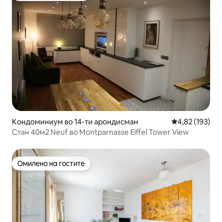
Кондоминиум во 14-ти арондисман
Просечна оцен
4,82 (193)
Стан 40м2 Neuf во Montparnasse Eiffel Tower View
Омилено на гостите
Омилено на гостите