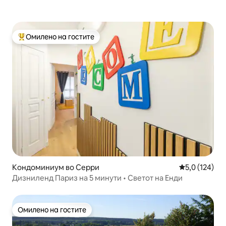
Омилено на гостите
Меѓу најуспешните „Омилени на гостите“
Кондоминиум во Серри
Просечна оце
5,0 (124)
Дизниленд Париз на 5 минути • Светот на Енди
Омилено на гостите
Омилено на гостите