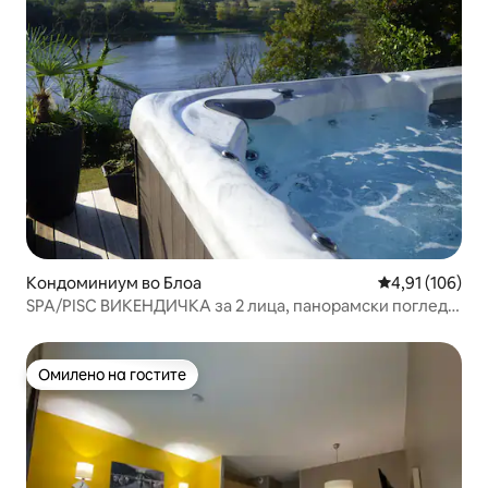
Кондоминиум во Блоа
Просечна оцен
4,91 (106)
SPA/PISC ВИКЕНДИЧКА за 2 лица, панорамски поглед
на Лоара
Омилено на гостите
Омилено на гостите