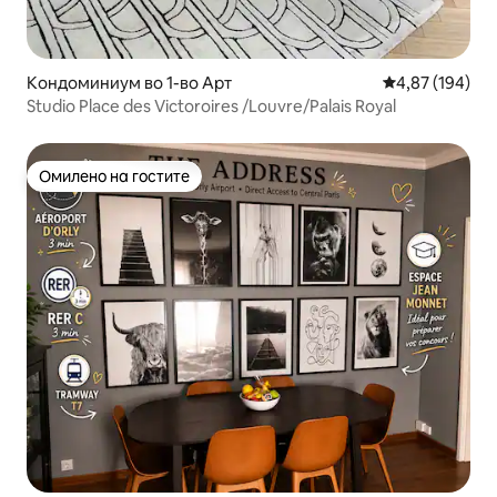
Кондоминиум во 1-во Арт
Просечна оцен
4,87 (194)
Studio Place des Victoroires /Louvre/Palais Royal
Омилено на гостите
Омилено на гостите