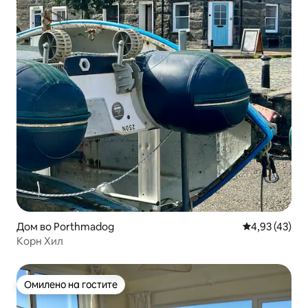
Дом во Porthmadog
Просечна оце
4,93 (43)
Корн Хил
Омилено на гостите
Омилено на гостите