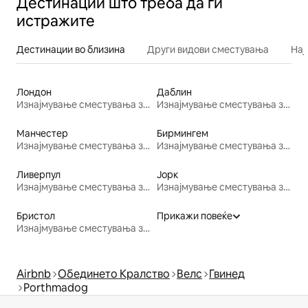
Дестинации што треба да ги
истражите
Дестинации во близина
Други видови сместувања
Нај
Лондон
Даблин
Изнајмување сместувања за одмор
Изнајмување сместувања за одмор
Манчестер
Бирмингем
Изнајмување сместувања за одмор
Изнајмување сместувања за одмор
Ливерпул
Јорк
Изнајмување сместувања за одмор
Изнајмување сместувања за одмор
Бристол
Прикажи повеќе
Изнајмување сместувања за одмор
Airbnb
Обединето Кралство
Велс
Гвинед
Porthmadog