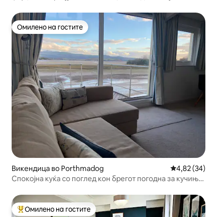
алергии
Омилено на гостите
Омилено на гостите
Викендица во Porthmadog
Просечна оце
4,82 (34)
Спокојна куќа со поглед кон брегот погодна за кучиња
во Сноудонија
Омилено на гостите
Меѓу најуспешните „Омилени на гостите“