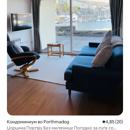
Кондоминиум во Porthmadog
Просечна оце
4,85 (20)
Џорџина Портвју Без миленици Погодно за луѓе со