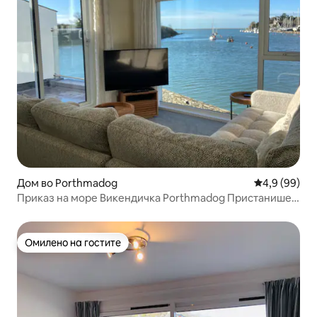
Дом во Porthmadog
Просечна оц
4,9 (99)
Приказ на море Викендичка Porthmadog Пристанишен
воз
Омилено на гостите
Омилено на гостите