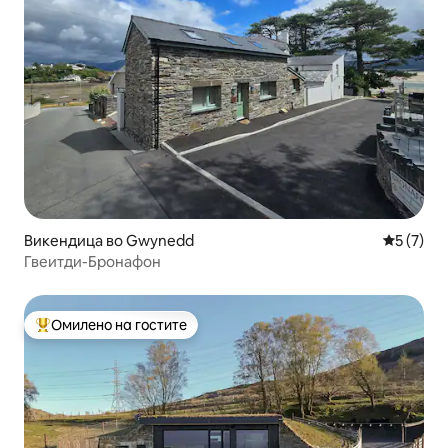
Викендица во Gwynedd
Просечна
5 (7)
Гвеитди-Бронафон
Омилено на гостите
Меѓу најуспешните „Омилени на гостите“