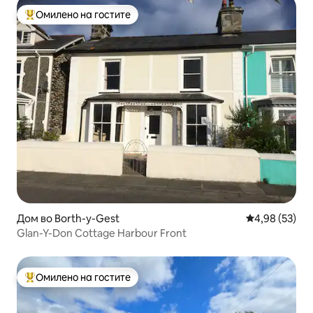
Омилено на гостите
Меѓу најуспешните „Омилени на гостите“
Дом во Borth-y-Gest
Просечна оце
4,98 (53)
Glan-Y-Don Cottage Harbour Front
Омилено на гостите
Меѓу најуспешните „Омилени на гостите“