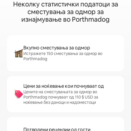
Неколку статистички податоци за
сместувања за одмор за
изнајмување во Porthmadog
Вкупно сместувања за одмор
Истражете 150 сместувања за одмор во
Porthmadog
Цени за ноќевање кои почнуваат од
Цените на сместувањата за одмор во
Porthmadog почнуваат од 110 $ USD за
ноќевање без даноци и надоместоци
Потврдени рецензии од гости