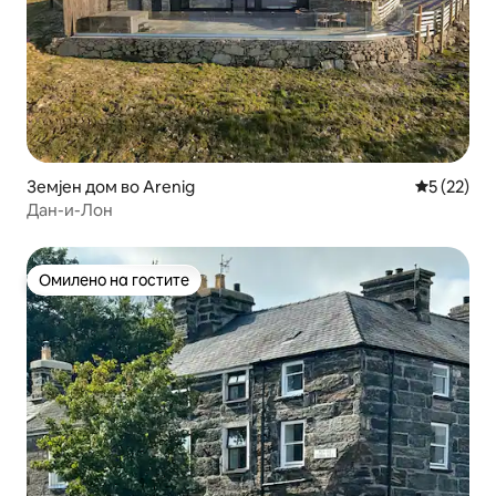
Земјен дом во Arenig
Просечна 
5 (22)
Дан-и-Лон
Омилено на гостите
Омилено на гостите