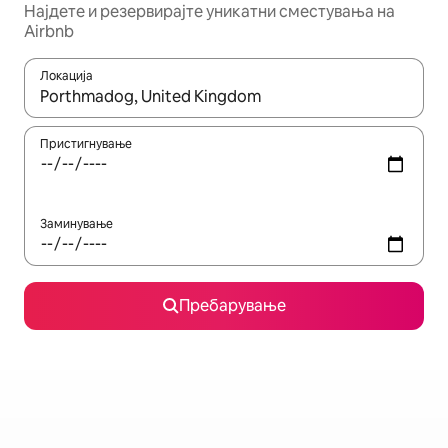
Најдете и резервирајте уникатни сместувања на
Airbnb
Локација
Кога резултатите се достапни, движете се со копчињата со 
Пристигнување
Заминување
Пребарување