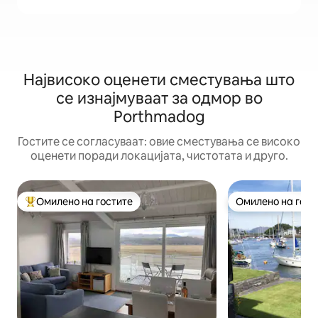
Највисоко оценети сместувања што
се изнајмуваат за одмор во
Porthmadog
Гостите се согласуваат: овие сместувања се високо
оценети поради локацијата, чистотата и друго.
Омилено на гостите
Омилено на гост
Меѓу најуспешните „Омилени на гостите“
Омилено на гост