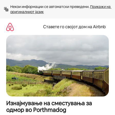
Прескокни
Некои информации се автоматски преведени. 
Прикажи на 
на
оригиналниот јазик
содржина
Ставете го својот дом на Airbnb
Изнајмување на сместувања за
одмор во Porthmadog