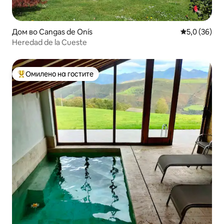
Дом во Cangas de Onís
Просечна оц
5,0 (36)
Heredad de la Cueste
Омилено на гостите
Меѓу најуспешните „Омилени на гостите“