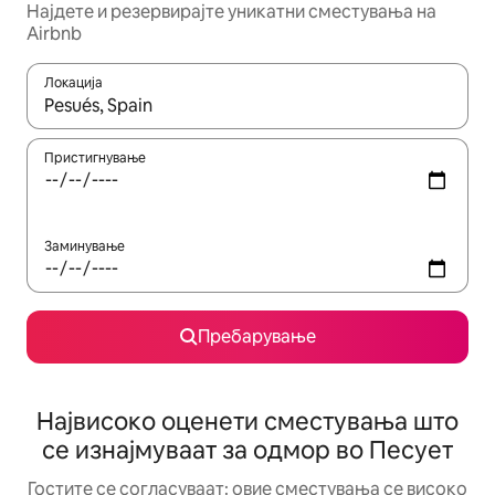
Најдете и резервирајте уникатни сместувања на
Airbnb
Локација
Кога резултатите се достапни, движете се со копчињата со 
Пристигнување
Заминување
Пребарување
Највисоко оценети сместувања што
се изнајмуваат за одмор во Песует
Гостите се согласуваат: овие сместувања се високо