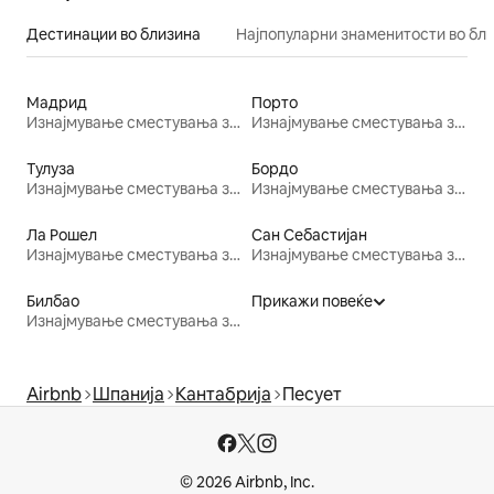
Дестинации во близина
Најпопуларни знаменитости во бл
Мадрид
Порто
Изнајмување сместувања за одмор
Изнајмување сместувања за одмор
Тулуза
Бордо
Изнајмување сместувања за одмор
Изнајмување сместувања за одмор
Ла Рошел
Сан Себастијан
Изнајмување сместувања за одмор
Изнајмување сместувања за одмор
Билбао
Прикажи повеќе
Изнајмување сместувања за одмор
Airbnb
Шпанија
Кантабрија
Песует
© 2026 Airbnb, Inc.