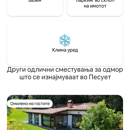
Базен
паркинг во склоп
на имотот
Клима уред
Други одлични сместувања за одмор
што се изнајмуваат во Песует
Омилено на гостите
Омилено на гостите