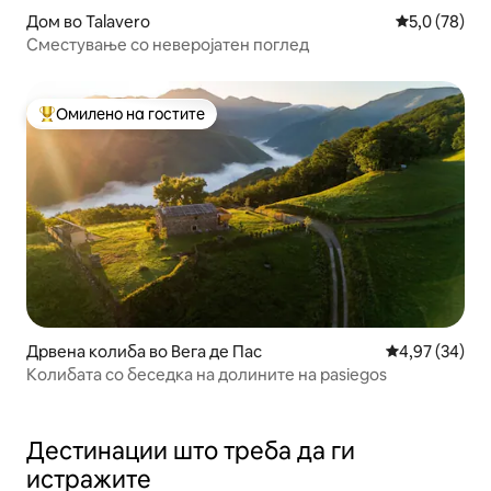
Дом во Talavero
Просечна оц
5,0 (78)
Сместување со неверојатен поглед
Омилено на гостите
Меѓу најуспешните „Омилени на гостите“
Дрвена колиба во Вега де Пас
Просечна оце
4,97 (34)
Колибата со беседка на долините на pasiegos
Дестинации што треба да ги
истражите