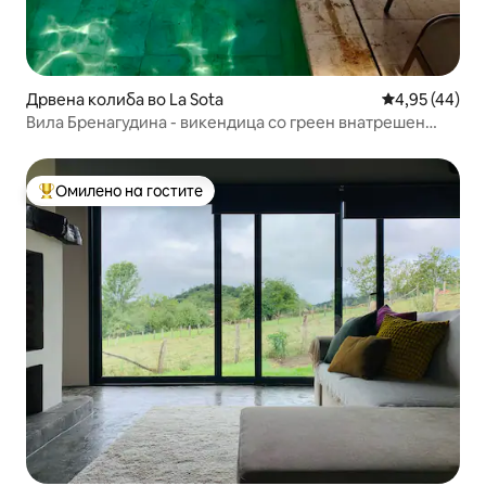
Дрвена колиба во La Sota
Просечна оце
4,95 (44)
Вила Бренагудина - викендица со греен внатрешен
базен
Омилено на гостите
Меѓу најуспешните „Омилени на гостите“