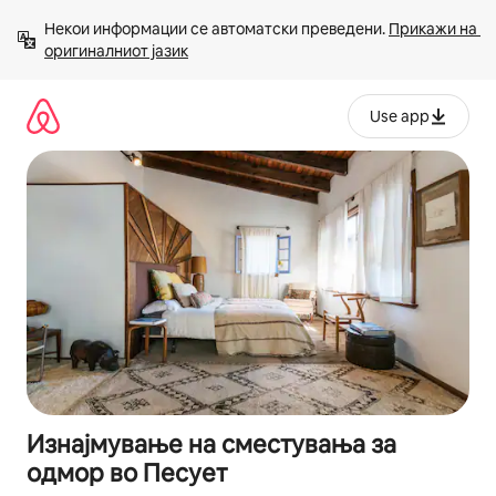
Прескокни
Некои информации се автоматски преведени. 
Прикажи на 
на
оригиналниот јазик
содржина
Use app
Изнајмување на сместувања за
одмор во Песует