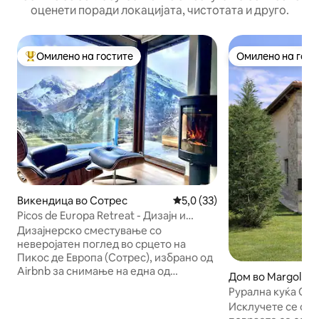
оценети поради локацијата, чистотата и друго.
Омилено на гостите
Омилено на гост
Меѓу најуспешните „Омилени на гостите“
Омилено на гост
Викендица во Сотрес
Просечна оцена: 5,0 од 5, 3
5,0 (33)
Picos de Europa Retreat - Дизајн и
неверојатен поглед
Дизајнерско сместување со
неверојатен поглед во срцето на
Пикос де Европа (Сотрес), избрано од
Airbnb за снимање на една од
Дом во Margolles
неговите рекламни кампањи. Идеално
Рурална куќа Can
за релаксација, работа од далечина
на зајдисонце
Исклучете се од 
или истражување на планинските