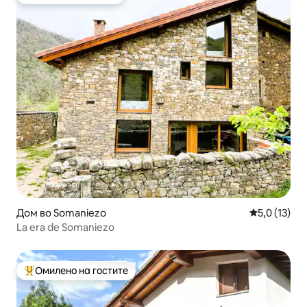
Омилено на гостите
Дом во Somaniezo
Просечна оц
5,0 (13)
La era de Somaniezo
Омилено на гостите
Меѓу најуспешните „Омилени на гостите“