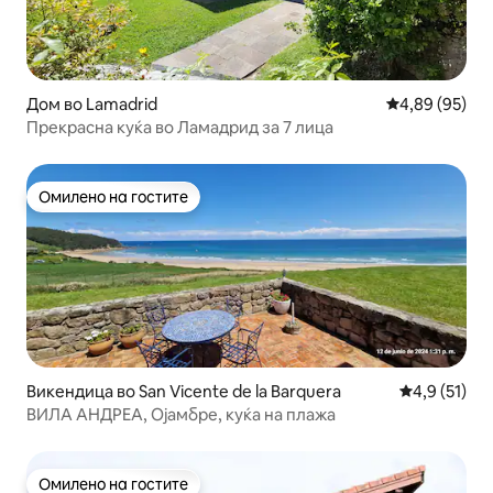
Дом во Lamadrid
Просечна оце
4,89 (95)
Прекрасна куќа во Ламадрид за 7 лица
Омилено на гостите
Омилено на гостите
Викендица во San Vicente de la Barquera
Просечна оц
4,9 (51)
ВИЛА АНДРЕА, Ојамбре, куќа на плажа
Омилено на гостите