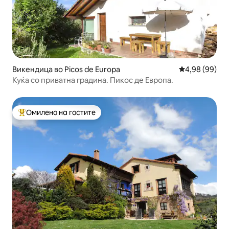
Викендица во Picos de Europa
Просечна оце
4,98 (99)
Куќа со приватна градина. Пикос де Европа.
Омилено на гостите
Меѓу најуспешните „Омилени на гостите“