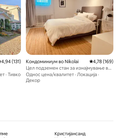
росечна оцена: 4,94 од 5, 131 рецензии
4,94 (131)
Кондоминиум во Nikolai
Просечна оцена: 4,78 
4,78 (169)
Цел подземен стан за изнајмување во
Централ во Оребро
ет
·
Тивко
Однос цена/квалитет
·
Локација
·
Декор
лме
Кристијансанд