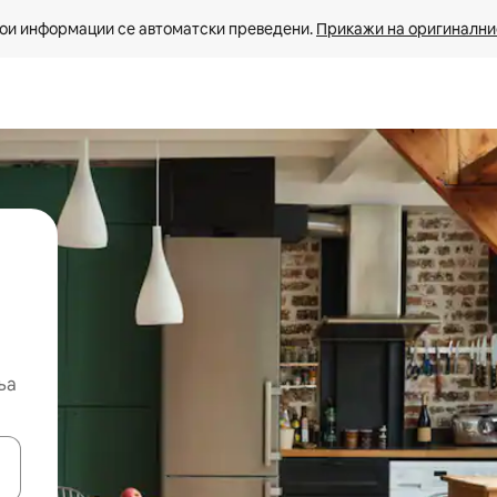
ои информации се автоматски преведени. 
Прикажи на оригиналнио
ња
копчињата со стрелки нагоре и надолу или истражувајте со допира