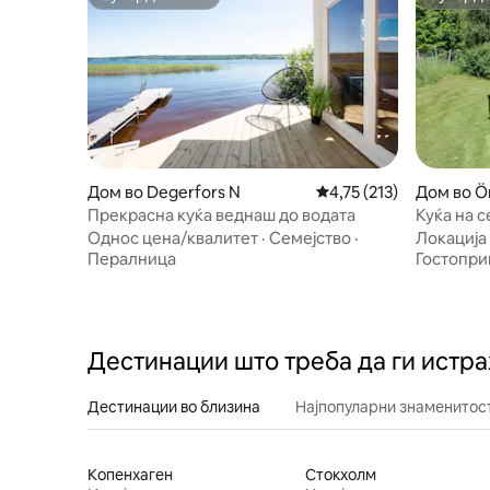
Супердомаќин
Суперд
Дом во Degerfors N
Просечна оцена: 4,75 
4,75 (213)
Дом во Ö
Прекрасна куќа веднаш до водата
Куќа на 
Однос цена/квалитет
·
Семејство
·
Локација
Пералница
Гостопри
Дестинации што треба да ги истр
Дестинации во близина
Најпопуларни знаменитост
Копенхаген
Стокхолм