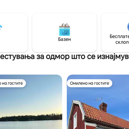
есплатен wifi и телевизор со
Достапна е сауна - Миленичи
лектрични
добредојдени - Достапен е кр
ли се достапни со
патување за дете - Во цената 
елни трошоци. Околу 15
вклучени вода и греење - То
ешачење до станицата и едвај
пумпа за воздух и елементи со
ентарот. 200 м до најблиската
прилагодувате температурата
Бесплате
а станица. Најмногу 10 минути
Постелнината и крпите се до
Базен
 до најблиската продавница.
позајмување на барање
склоп
естувања за одмор што се изнајмув
 на гостите
Омилено на гостите
 на гостите
Омилено на гостите