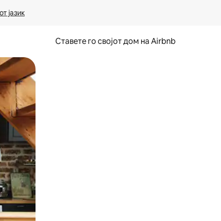
т јазик
Ставете го својот дом на Airbnb
ње или со лизгање.