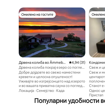
Омилено на гостите
Омилено
Омилено на гостите
Омилено
Дрвена колиба во Åmmeber
Просечна оцена: 4,94
4,94 (31)
Кондомин
g
Дрвена колиба покрај езеро со поглед
Свеж и ц
кон сауна и изгрејсонце
двор
Добре дојдовте во свежо наместени
Свеж и м
кревети и целосна опуштеност!
центарот
Уживајте во изгрејсонцето над езерото
поплочен
и во вашата приватна сауна со поглед. •
Станот е
Природа: во близина на националниот
има сопст
Локација
·
Семејство
·
Када
Однос це
парк Тиведен и други прекрасни
опремена
Пристап
патеки за пешачење. • Активности: на
Популарни удобности во
замрзнув
2 км од голф клубот „Аскерсунд“ и
воздух, м