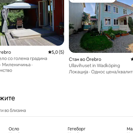
омаќин
Омилено на гостите
од 5, 213 рецензии
rebro
Просечна оцена: 5,0 од 5, 5 рецензии
5,0 (5)
село со голема градина
Стан во Örebro
П
·
Миленичиња
·
Ullavihuset in Wadköping
мство
Локација
·
Однос цена/квалит
ажите
и во близина
Осло
Гетеборг
Ма