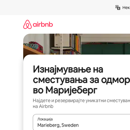
Прескокни
Нек
на
содржина
Изнајмување на
сместувања за одмор
во Маријеберг
Најдете и резервирајте уникатни сместува
на Airbnb
Локација
Кога резултатите се достапни, движете се со 