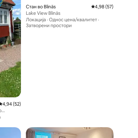
Стан во Blinäs
Просечна оцена: 4,98
4,98 (57)
Lake View Blinäs
Локација
·
Однос цена/квалитет
·
Затворени простори
Просечна оцена: 4,94 од 5, 52 рецензии
4,94 (52)
о
а