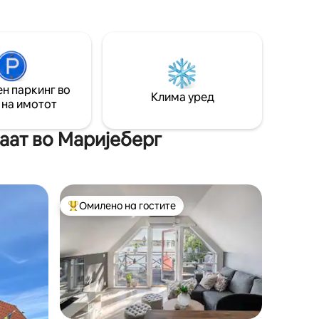
њата се
микробранова печка, машина за
евет за
капсули, Apple box и X box. Приватна
се
тераса во двор за опуштање. Во
плинска
близина на природен резерват и
 кои ја
зелена област. Пешачење до
 -
ресторани и живот. На улицата има
н паркинг во
стапни за
бесплатен паркинг. Кратко растојание
Клима уред
 на имотот
до автобуската станица. Велосипедот
може да се позајми на барање.
аат во Маријеберг
Омилено на гостите
Меѓу најуспешните „Омилени на гостите“