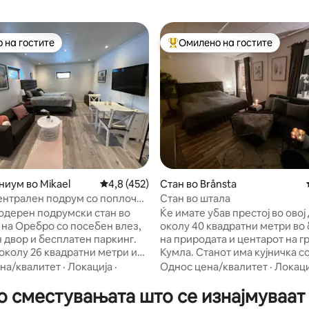
 на гостите
Омилено на гостите
 на гостите
Меѓу најуспешните „Омилени 
 од 5, 31 рецензии
иум во Mikael
Просечна оцена: 4,8 од 5, 452 рецензии
4,8 (452)
Стан во Brånsta
ентрален подрум со поплочен
Стан во штала
одерен подрумски стан во
Ќе имате убав престој во овој
 на Оребро со посебен влез,
околу 40 квадратни метри во
 двор и бесплатен паркинг.
на природата и центарот на г
 околу 26 квадратни метри и
Кумла. Станот има кујничка со плоча за
вена бања и кујна. Кујната е
готвење, фритеза, микробра
на/квалитет
·
Локација
·
Однос цена/квалитет
·
Локаци
 со фрижидер со преграда за
печка, машина за миење садо
 сместувањата што се изнајмуваат
ање, шпорет, фритеза за
фрижидер, замрзнувач, чајник
ашина за кафе, чајник и
за кафе. Разни информации: -