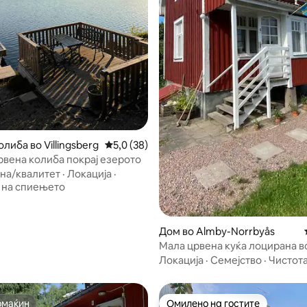
 од 5, 30 рецензии
либа во Villingsberg
Просечна оцена: 5,0 од 5, 38 рецензии
5,0 (38)
рвена колиба покрај езерото
на/квалитет
·
Локација
·
 на спиењето
Дом во Almby-Norrbyås
Мала црвена куќа лоцирана в
центарот на Оребро
Локација
·
Семејство
·
Чистот
омаќин
Омилено на гостите