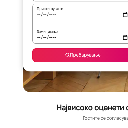
Пристигнување
Заминување
Пребарување
Највисоко оценети 
Гостите се согласув