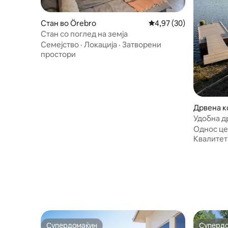
Стан во Örebro
Просечна оцена: 4,97
4,97 (30)
Стан со поглед на земја
Семејство
·
Локација
·
Затворени
простори
Дрвена ко
Удобна д
Однос це
Квалитет
Супердомаќин
Суперд