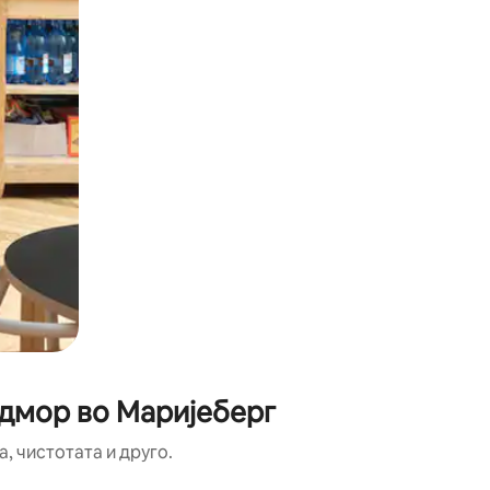
одмор во Маријеберг
, чистотата и друго.