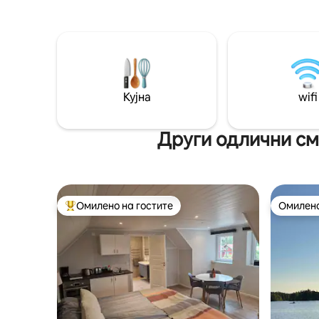
одлично место за риболов во езерото.
тостер. Б
• Сместувањето: удобна викендица на
chromecast. Полначите за е
приватен дел од нашиот имот каде што
автомоби
живееме во текот на целата година.
дополнит
Приватна тераса/сауна,
минути п
пристаништето го делите со нас. •
2 км до ц
Регион: 10 минути до идиличниот
автобуск
Кујна
wifi
Аскерсунд. Во близина на Оребро и
пешачење
Вадстена за еднодневни патувања.
Други одлични см
Омилено на гостите
Омилено
Меѓу најуспешните „Омилени на гостите“
Омилено