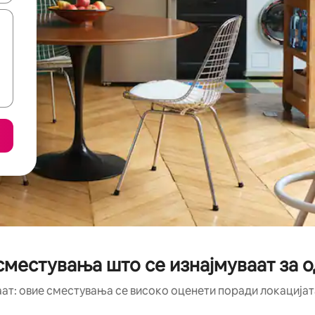
сместувања што се изнајмуваат за 
аат: овие сместувања се високо оценети поради локацијата