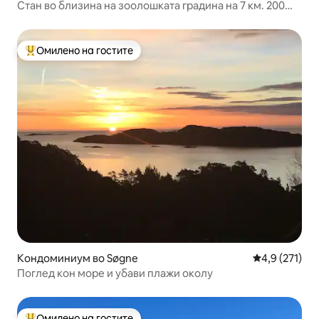
Стан во близина на зоолошката градина на 7 км. 200
метри до морето
Омилено на гостите
Меѓу најуспешните „Омилени на гостите“
Кондоминиум во Søgne
Просечна оце
4,9 (271)
Поглед кон море и убави плажи околу
Омилено на гостите