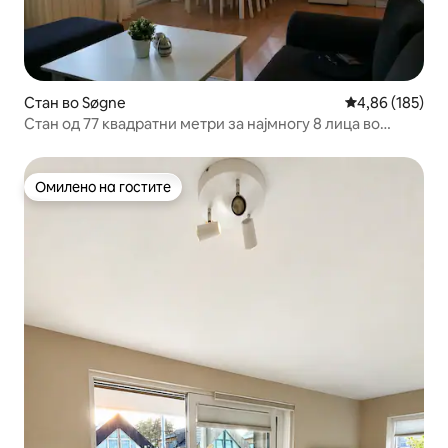
Стан во Søgne
Просечна оцен
4,86 (185)
Стан од 77 квадратни метри за најмногу 8 лица во
близина на Кристијансанд
Омилено на гостите
Омилено на гостите