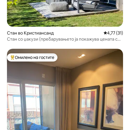
Стан во Кристиансанд
Просечна оце
4,77 (31)
Стан со џакузи (пребарувањето ја покажува цената со
вклучено перење)
Омилено на гостите
Меѓу најуспешните „Омилени на гостите“