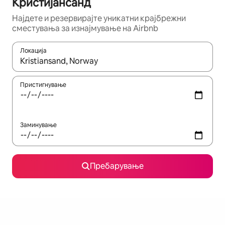
Кристијансанд
Најдете и резервирајте уникатни крајбрежни
сместувања за изнајмување на Airbnb
Локација
Кога резултатите се достапни, движете се со копчињата со 
Пристигнување
Заминување
Пребарување