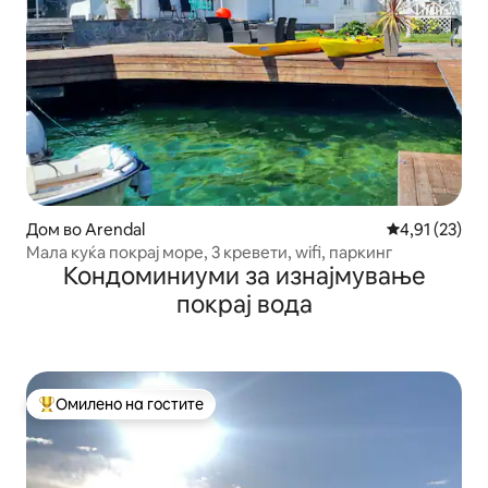
Дом во Arendal
Просечна оце
4,91 (23)
Мала куќа покрај море, 3 кревети, wifi, паркинг
Кондоминиуми за изнајмување
покрај вода
Омилено на гостите
Меѓу најуспешните „Омилени на гостите“