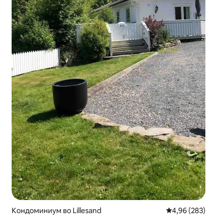
Кондоминиум во Lillesand
Просечна оцен
4,96 (283)