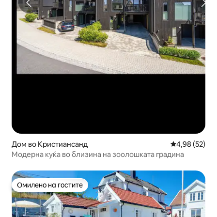
Дом во Кристиансанд
Просечна оце
4,98 (52)
Модерна куќа во близина на зоолошката градина
Омилено на гостите
Омилено на гостите