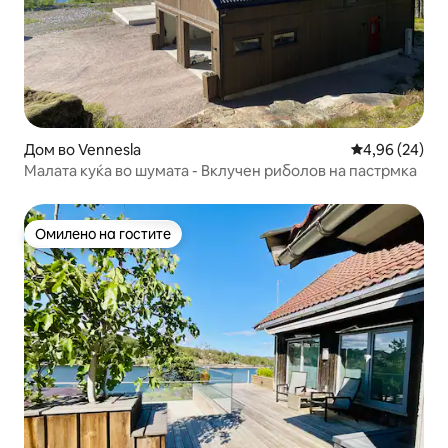
Дом во Vennesla
Просечна оце
4,96 (24)
Малата куќа во шумата - Вклучен риболов на пастрмка
Омилено на гостите
Омилено на гостите