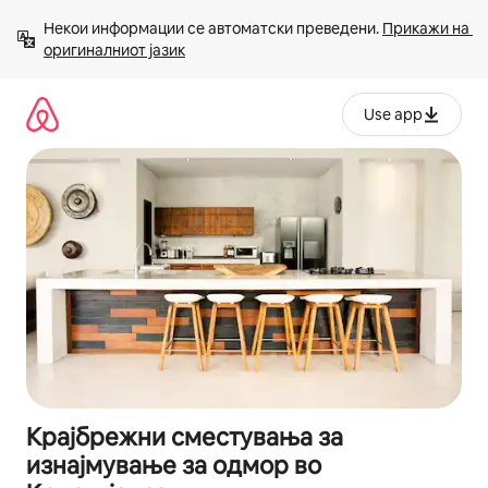
Прескокни
Некои информации се автоматски преведени. 
Прикажи на 
на
оригиналниот јазик
содржина
Use app
Крајбрежни сместувања за
изнајмување за одмор во