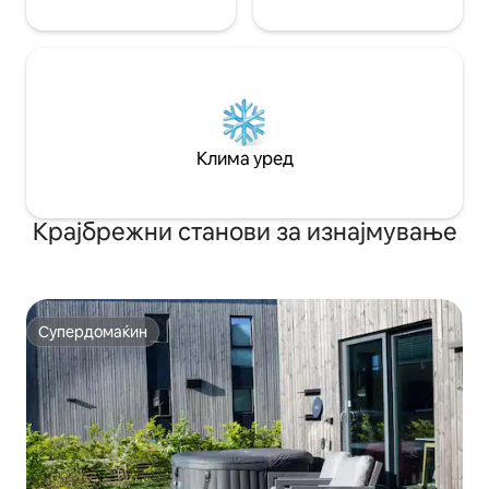
Клима уред
Крајбрежни станови за изнајмување
Супердомаќин
Супердомаќин