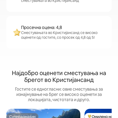
сместувањата во Кристијансанд
Просечна оцена: 4,8
Сместувањата во Кристијансанд се високо
оценети од гостите, со просек од 4,8 од 5!
Најдобро оценети сместувања на
брегот во Кристијансанд
Гостите се едногласни: овие сместувања за
изнајмување на брег се високо оценети за
локацијата, чистотата и друго.
Супердомаќин
Омилено на го