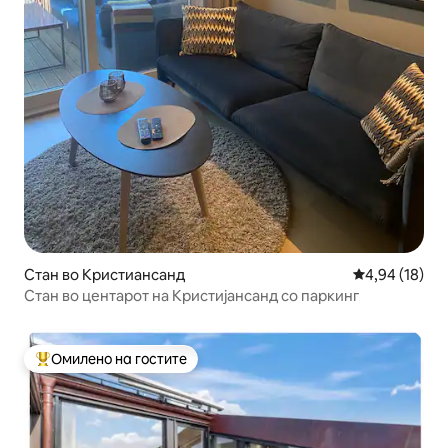
Стан во Кристиансанд
Просечна оце
4,94 (18)
Стан во центарот на Кристијансанд со паркинг
Омилено на гостите
Меѓу најуспешните „Омилени на гостите“