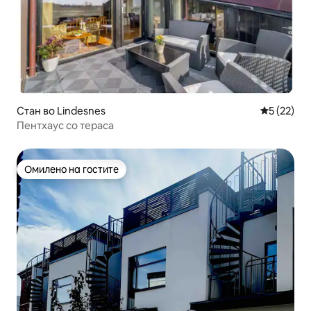
Стан во Lindesnes
Просечна 
5 (22)
Пентхаус со тераса
Омилено на гостите
Омилено на гостите