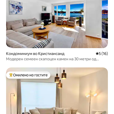
Кондоминиум во Кристиансанд
Просечна 
5 (16)
Модерен семеен скапоцен камен на 30 метри од
морето.
Омилено на гостите
Меѓу најуспешните „Омилени на гостите“