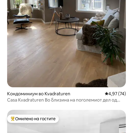
Кондоминиум во Kvadraturen
Просечна оце
4,97 (74)
Casa Kvadraturen Во близина на поголемиот дел од
градот
Омилено на гостите
Меѓу најуспешните „Омилени на гостите“