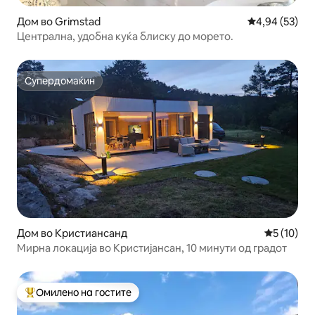
Дом во Grimstad
Просечна оце
4,94 (53)
Централна, удобна куќа блиску до морето.
Супердомаќин
Супердомаќин
Дом во Кристиансанд
Просечна 
5 (10)
Мирна локација во Кристијансан, 10 минути од градот
Омилено на гостите
Меѓу најуспешните „Омилени на гостите“