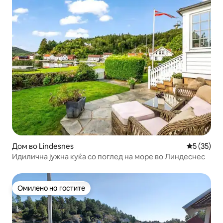
Дом во Lindesnes
Просечна 
5 (35)
Идилична јужна куќа со поглед на море во Линдеснес
Омилено на гостите
Омилено на гостите