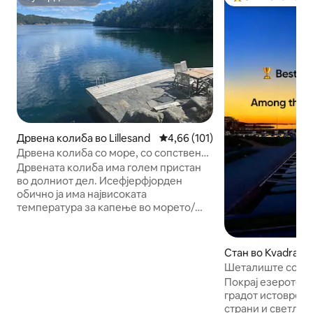
Супердомаќин
Меѓу најуспешни
Дрвена колиба во Lillesand
Просечна оцена: 4,66 од 5, 10
4,66 (101)
Дрвена колиба со море, со сопствен
кеј и брод
Дрвената колиба има голем пристан
во долниот дел. Исефјерфјорден
обично ја има највисоката
температура за капење во морето/
Норвешка (радио за патувања). На
кратко растојание од зоолошката
градина, 15 км. Дрвената колиба има
Стан во Kvadratu
стрмен наклон на предната страна, но
Шеталиште со по
со ограда. Има место за паркирање со
☀️⛵️🦐
Покрај езерото и
главен пат до дрвената колиба и со
градот истовремено Балкон од
дрвената колиба, малку потесен пат
страни и светлина 