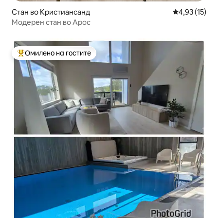
Стан во Кристиансанд
Просечна оце
4,93 (15)
Модерен стан во Арос
Омилено на гостите
Меѓу најуспешните „Омилени на гостите“