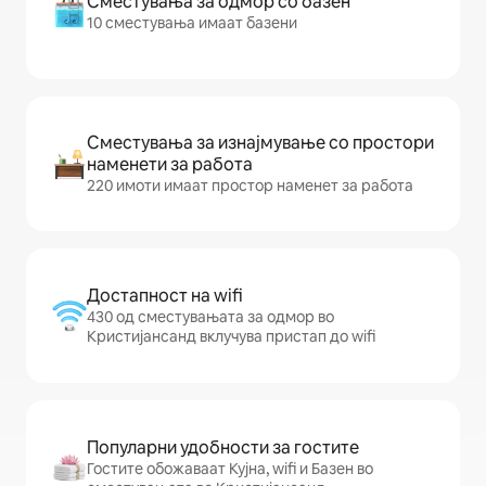
Сместувања за одмор со базен
10 сместувања имаат базени
Сместувања за изнајмување со простори
наменети за работа
220 имоти имаат простор наменет за работа
Достапност на wifi
430 од сместувањата за одмор во
Кристијансанд вклучува пристап до wifi
Популарни удобности за гостите
Гостите обожаваат Кујна, wifi и Базен во