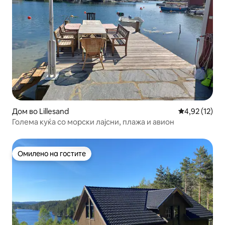
Дом во Lillesand
Просечна оце
4,92 (12)
Голема куќа со морски лајсни, плажа и авион
Омилено на гостите
Омилено на гостите