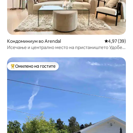
Кондоминиум во Arendal
Просечна оце
4,97 (39)
Исечање и централно место на пристаништето Удобен
балкон
Омилено на гостите
Меѓу најуспешните „Омилени на гостите“