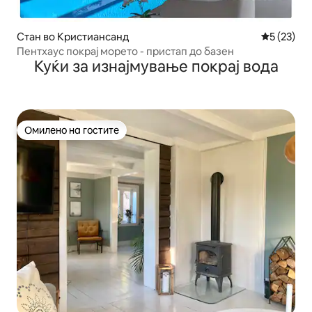
Стан во Кристиансанд
Просечна 
5 (23)
Пентхаус покрај морето - пристап до базен
Куќи за изнајмување покрај вода
Омилено на гостите
Омилено на гостите