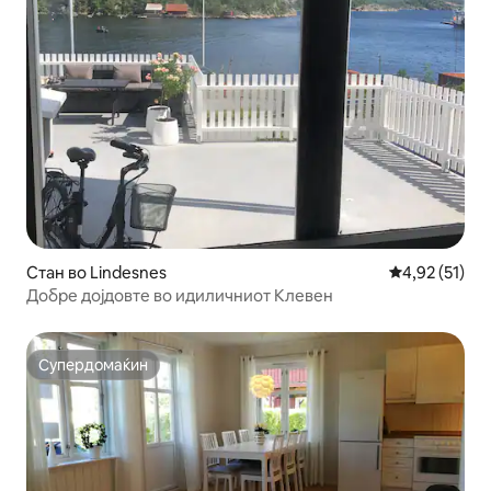
Стан во Lindesnes
Просечна оце
4,92 (51)
Добре дојдовте во идиличниот Клевен
Супердомаќин
Супердомаќин