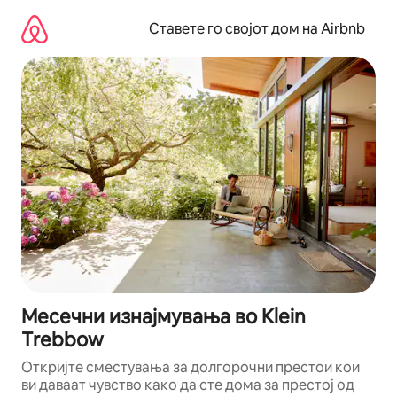
Прескокни
на
Ставете го својот дом на Airbnb
содржина
Месечни изнајмувања во Klein
Trebbow
Откријте сместувања за долгорочни престои кои
ви даваат чувство како да сте дома за престој од