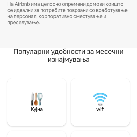
На Airbnb има целосно опремени домови коишто
се идеални за потребите поврзани со вработување
на персонал, корпоративно сместување и
преселување.
Популарни удобности за месечни
изнајмувања
Кујна
wifi