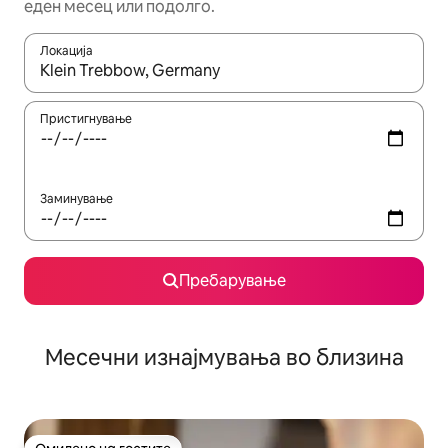
еден месец или подолго.
Локација
Кога резултатите се достапни, движете се со копчињата со 
Пристигнување
Заминување
Пребарување
Месечни изнајмувања во близина