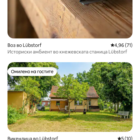
Воз во Lübstorf
Просечна оце
4,96 (71)
Историски амбиент во кнежевската станица Lübstorf
Омилено на гостите
Омилено на гостите
Викендица во Lübstorf
Просечна 
5 (10)