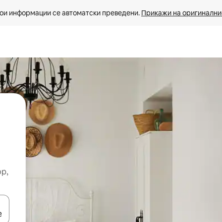
ои информации се автоматски преведени. 
Прикажи на оригиналнио
ор,
копчињата со стрелки нагоре и надолу или истражувајте со допира