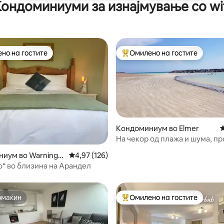
ондоминиуми за изнајмување со wi
но на гостите
Омилено на гостите
јуспешните „Омилени на гостите“
Меѓу најуспешните „Омилени 
Кондоминиум во Elmer
П
На чекор од плажа и шума, п
во природа
од 5, 237 рецензии
иум во Warningc
Просечна оцена: 4,97 од 5, 126 рецензии
4,97 (126)
о“ во близина на Арандел
омаќин
Омилено на гостите
омаќин
Меѓу најуспешните „Омилени 