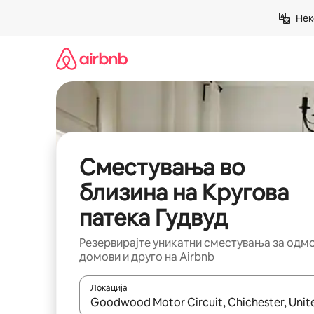
Прескокни
Нек
на
содржина
Сместувања во
близина на Кругова
патека Гудвуд
Резервирајте уникатни сместувања за одм
домови и друго на Airbnb
Локација
Кога резултатите се достапни, движете се со 