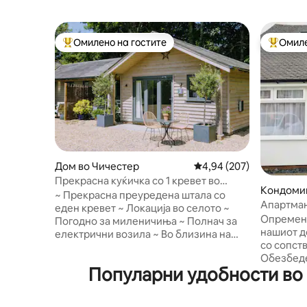
Омилено на гостите
Омиле
Меѓу најуспешните „Омилени на гостите“
Меѓу на
Дом во Чичестер
Просечна оцена: 4,94 
4,94 (207)
Прекрасна куќичка со 1 кревет во
Кондомин
Саутдаун Вилиџ
~ Прекрасна преуредена штала со
ex
Апартман
еден кревет ~ Локација во селото ~
Опремени
Погодно за миленичиња ~ Полнач за
нашиот д
електрични возила ~ Во близина на
со сопств
Гудвуд Шармантна стабилна
Обезбеде
конверзија со 1 спална соба и 1 бања во
Популарни удобности во 
салон, сп
живописно село во близина на
големина
Чичестер, со лесен пристап до
кревет (ш
националниот парк Саут Даунс и