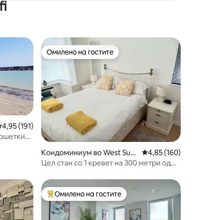
fi
Омилено на гостите
на гостите“
Омилено на гостите
росечна оцена: 4,95 од 5, 191 рецензии
4,95 (191)
рошетки
Кондоминиум во West Suss
Просечна оцена: 4,85 
4,85 (160)
ex
Цел стан со 1 кревет на 300 метри од
плажа.
Омилено на гостите
на гостите“
Меѓу најуспешните „Омилени на гостите“