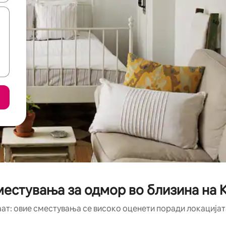
местувања за одмор во близина на К
аат: овие сместувања се високо оценети поради локацијата