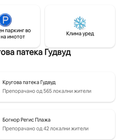
автомобили, оваа локација има сѐ.
е на
Многу локални ресторани и
на нова
продавници и со одлична риба и
 удобен
помфрит на вашиот праг, нема да мора
 туш-
да одите далеку за тоа доживување
 (широк
н паркинг во
покрај море.
Клима уред
 кревета
 на имотот
лед на
ова патека Гудвуд
Кругова патека Гудвуд
Препорачано од 565 локални жители
Богнор Регис Плажа
Препорачано од 42 локални жители