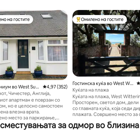
но на гостите
Омилено на гостите
јуспешните „Омилени на гостите“
Меѓу најуспешните „Омилени 
од 5, 207 рецензии
Гостинска куќа во West Wit
П
иум во West Suss
Просечна оцена: 4,97 од 5, 352 рецензии
4,97 (352)
tering
Куќата на плажа
от, Чичестер, Англија,
Куќата на плажа, West Witteri
от апартман е поврзан со
Просторен, светол дом, дели
ом, но е целосно самостоен
со главната куќа, која седи д
ена влезна врата.
плажата. Совршено место за 
но место за паркирање,
час и половина од Лондон. Тој е
сместувањата за одмор во близина 
ална соба и бања со семејна
самостоен и е блиску до Гудв
. Спалната соба има брачен
театарот Чичестер, одличнит
ирок 180 – 220 см) кој може да
велосипедски патеки, локал