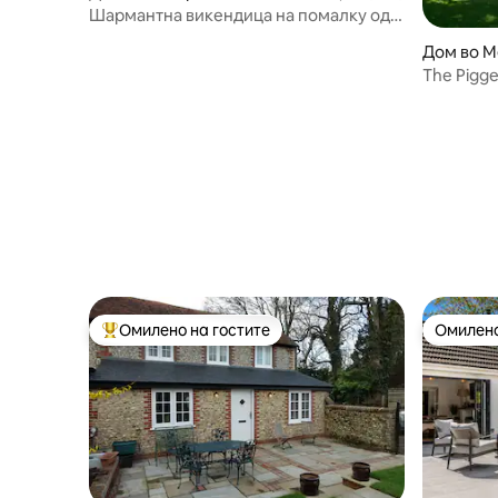
Шармантна викендица на помалку од 5
минути од морето
Дом во M
The Pigge
штала за
Омилено на гостите
Омилено
Меѓу најуспешните „Омилени на гостите“
Омилено