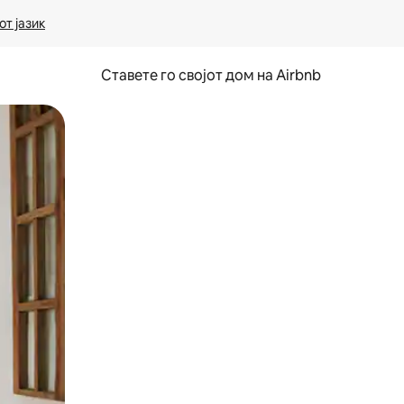
т јазик
Ставете го својот дом на Airbnb
ње или со лизгање.