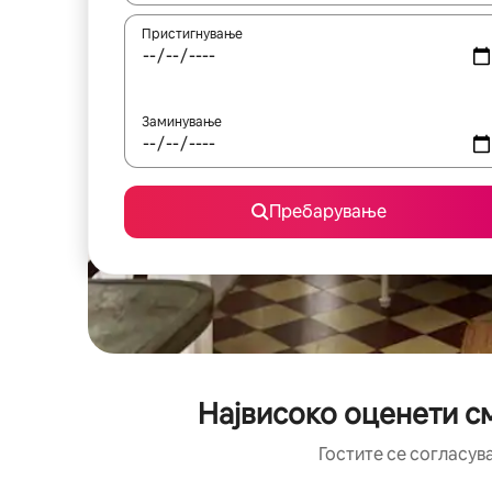
Пристигнување
Заминување
Пребарување
Највисоко оценети с
Гостите се согласув