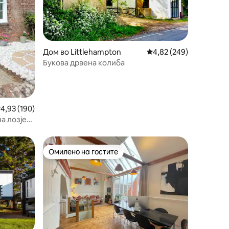
Дом во Littlehampton
Просечна оцена: 4,82 
4,82 (249)
Букова дрвена колиба
росечна оцена: 4,93 од 5, 190 рецензии
4,93 (190)
а лозје
Омилено на гостите
Омилено на гостите