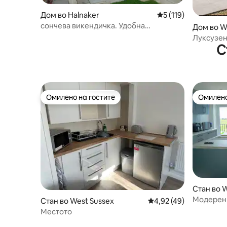
Дом во Halnaker
Просечна оцена: 5 
5 (119)
сончева викендичка. Удобна
Дом во W
викендичка до Гудвуд
Луксузен
С
када, ог
Омилено на гостите
Омилено
Омилено на гостите
Омилено
Стан во 
Модерен 
Стан во West Sussex
Просечна оцена: 4,92
4,92 (49)
Местото