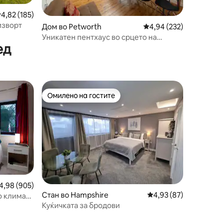
росечна оцена: 4,82 од 5, 185 рецензии
4,82 (185)
мзворт
Дом во Petworth
Просечна оцена: 4,94 
4,94 (232)
Уникатен пентхаус во срцето на
ед
Петворт, Саут Даунс
Омилено на гостите
на гостите“
Омилено на гостите
росечна оцена: 4,98 од 5, 905 рецензии
4,98 (905)
Стан во Hampshire
Просечна оцена: 4,93
4,93 (87)
о клима
Куќичката за бродови