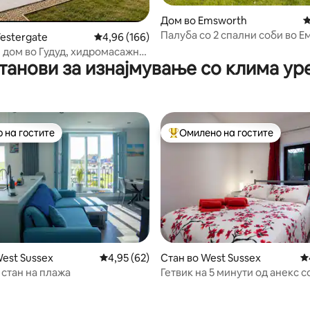
од 5, 119 рецензии
Дом во Emsworth
П
Палуба со 2 спални соби во Е
estergate
Просечна оцена: 4,96 од 5, 166 рецензии
4,96 (166)
 дом во Гудуд, хидромасажна
танови за изнајмување со клима ур
ниште, сместување за 6 лица
 на гостите
Омилено на гостите
 на гостите
Меѓу најуспешните „Омилени 
West Sussex
Просечна оцена: 4,95 од 5, 62 рецензии
4,95 (62)
Стан во West Sussex
П
стан на плажа
Гетвик на 5 минути од анекс с
 од 5, 49 рецензии
уред