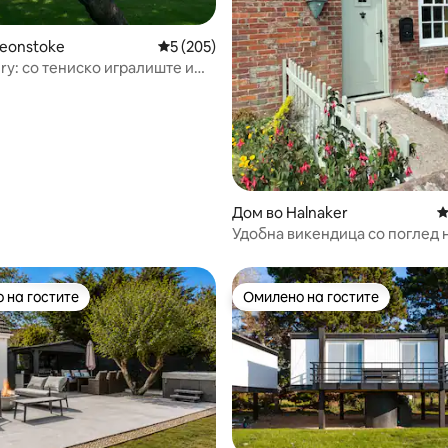
eonstoke
Просечна оцена: 5 од 5, 205 рецензии
5 (205)
ry: со тениско игралиште и
 игри
Дом во Halnaker
П
Удобна викендица со поглед н
во близина на Гудвуд
 на гостите
Омилено на гостите
 на гостите
Омилено на гостите