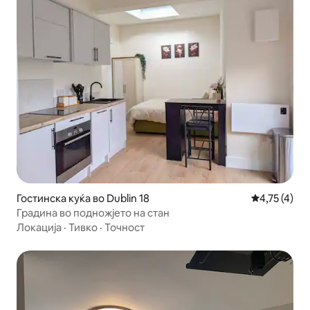
Гостинска куќа во Dublin 18
Просечна оц
4,75 (4)
Градина во подножјето на стан
Локација
·
Тивко
·
Точност