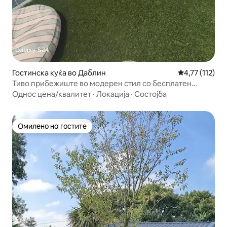
Гостинска куќа во Даблин
Просечна оцен
4,77 (112)
Тиво прибежиште во модерен стил со бесплатен
паркинг во близина на аеродромот
Однос цена/квалитет
·
Локација
·
Состојба
Омилено на гостите
Омилено на гостите