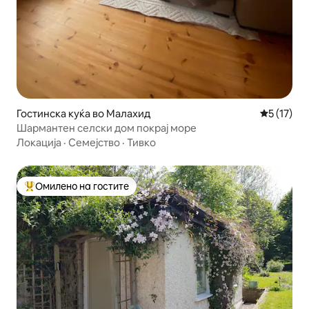
Гостинска куќа во Малахид
Просечна 
5 (17)
Шармантен селски дом покрај море
Локација
·
Семејство
·
Тивко
Омилено на гостите
Меѓу најуспешните „Омилени на гостите“