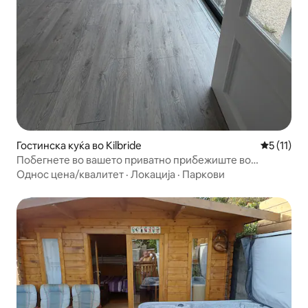
Гостинска куќа во Kilbride
Просечна 
5 (11)
Побегнете во вашето приватно прибежиште во
природа
Однос цена/квалитет
·
Локација
·
Паркови