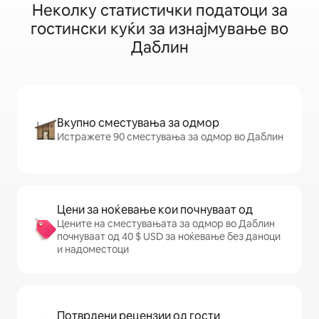
Неколку статистички податоци за
гостински куќи за изнајмување во
Даблин
Вкупно сместувања за одмор
Истражете 90 сместувања за одмор во Даблин
Цени за ноќевање кои почнуваат од
Цените на сместувањата за одмор во Даблин
почнуваат од 40 $ USD за ноќевање без даноци
и надоместоци
Потврдени рецензии од гости