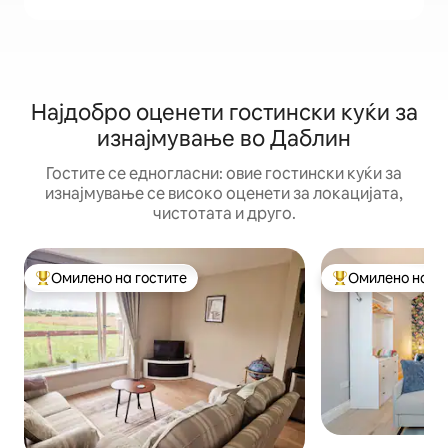
Најдобро оценети гостински куќи за
изнајмување во Даблин
Гостите се едногласни: овие гостински куќи за
изнајмување се високо оценети за локацијата,
чистотата и друго.
Омилено на гостите
Омилено на го
Меѓу најуспешните „Омилени на гостите“
Меѓу најуспешни