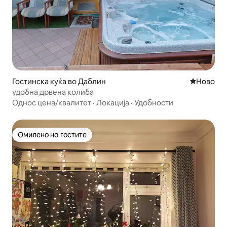
Гостинска куќа во Даблин
Ново сме
Ново
удобна дрвена колиба
Однос цена/квалитет
·
Локација
·
Удобности
Омилено на гостите
Омилено на гостите