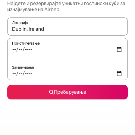
Најдете и резервирајте уникатни гостински куќи за
изнајмување на Airbnb
Локација
Кога резултатите се достапни, движете се со копчињата со 
Пристигнување
Заминување
Пребарување