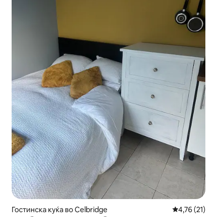
Гостинска куќа во Celbridge
Просечна оце
4,76 (21)