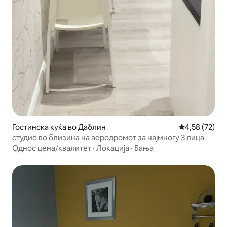
Гостинска куќа во Даблин
Просечна оце
4,58 (72)
студио во близина на аеродромот за најмногу 3 лица
Однос цена/квалитет
·
Локација
·
Бања