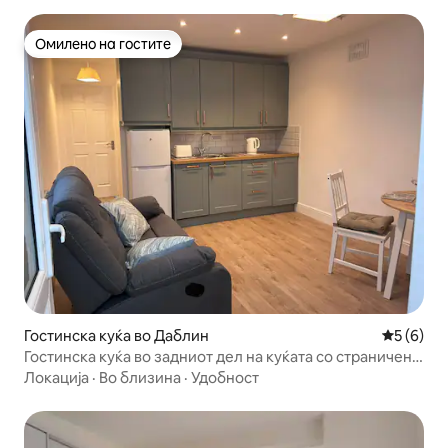
Омилено на гостите
Омилено на гостите
Гостинска куќа во Даблин
Просечна
5 (6)
Гостинска куќа во задниот дел на куќата со страничен
влез
Локација
·
Во близина
·
Удобност