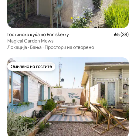
Гостинска куќа во Enniskerry
Просечна 
5 (38)
Magical Garden Mews
Локација
·
Бања
·
Простори на отворено
Омилено на гостите
Омилено на гостите