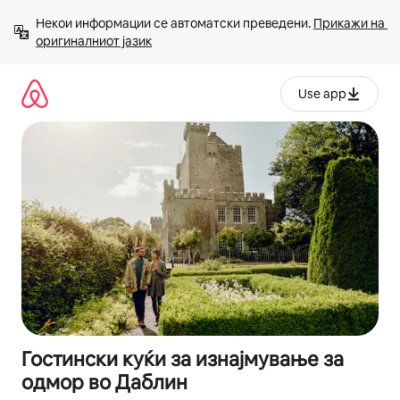
Прескокни
Некои информации се автоматски преведени. 
Прикажи на 
на
оригиналниот јазик
содржина
Use app
Гостински куќи за изнајмување за
одмор во Даблин