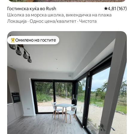
Гостинска куќа во Rush
Просечна оцен
4,81 (167)
Школка за морска школка, викендичка на плажа
Локација
·
Однос цена/квалитет
·
Чистота
Омилено на гостите
Меѓу најуспешните „Омилени на гостите“