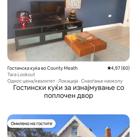
Гостинска куќа во County Meath
Просечна оце
4,97 (60)
Tara Lookout
Однос цена/квалитет
·
Локација
·
Снаоѓање наоколу
Гостински куќи за изнајмување со
поплочен двор
Омилено на гостите
Омилено на гостите