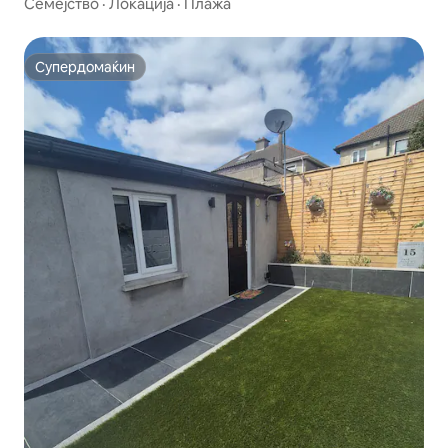
Семејство
·
Локација
·
Плажа
Супердомаќин
Супердомаќин