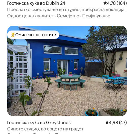
Гостинска куќа во Dublin 24
Просечна оцен
4,78 (164)
Преслатко сместување во студио, прекрасна локација.
Однос цена/квалитет
·
Семејство
·
Пријавување
Омилено на гостите
Меѓу најуспешните „Омилени на гостите“
Гостинска куќа во Greystones
Просечна оце
4,98 (47)
Синото студио, во срцето на градот