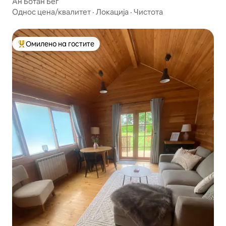
Ан Ботан Бег
Однос цена/квалитет
·
Локација
·
Чистота
Омилено на гостите
Меѓу најуспешните „Омилени на гостите“