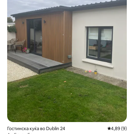
Гостинска куќа во Dublin 24
Просечна оц
4,89 (9)