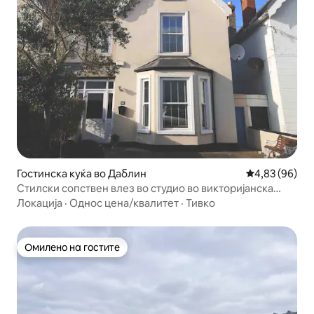
Гостинска куќа во Даблин
Просечна оце
4,83 (96)
Стилски сопствен влез во студио во викторијанска
куќа
Локација
·
Однос цена/квалитет
·
Тивко
Омилено на гостите
Омилено на гостите