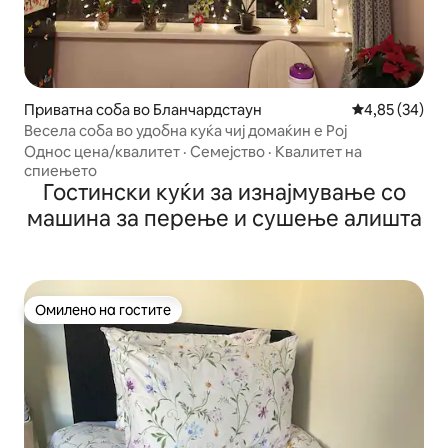
Приватна соба во Бланчардстаун
Просечна оце
4,85 (34)
Весела соба во удобна куќа чиј домаќин е Рој
Однос цена/квалитет
·
Семејство
·
Квалитет на
спиењето
Гостински куќи за изнајмување со
машина за перење и сушење алишта
Омилено на гостите
Омилено на гостите