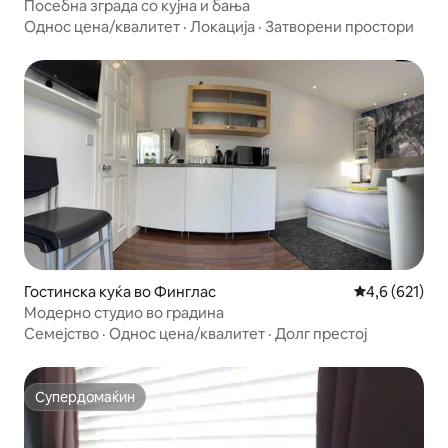
Посебна зграда со кујна и бања
Однос цена/квалитет
·
Локација
·
Затворени простори
Гостинска куќа во Финглас
Просечна оце
4,6 (621)
Модерно студио во градина
Семејство
·
Однос цена/квалитет
·
Долг престој
Супердомаќин
Супердомаќин