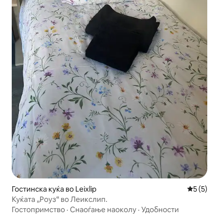
Гостинска куќа во Leixlip
Просечна
5 (5)
Куќата „Роуз“ во Леикслип.
Гостопримство
·
Снаоѓање наоколу
·
Удобности