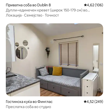
Приватна соба во Dublin 8
Просечна оцен
4,62 (106)
Дупли+единечен кревет (широк 150-179 см) во
гостинска куќа
Локација
·
Семејство
·
Точност
Гостинска куќа во Финглас
Просечна оцен
4,52 (249)
Преслатка соба во студио