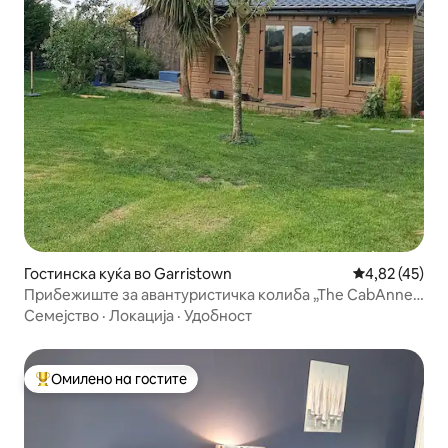
Гостинска куќа во Garristown
Просечна оце
4,82 (45)
Прибежиште за авантуристичка колиба „The CabAnne“
*без туш
Семејство
·
Локација
·
Удобност
Омилено на гостите
Меѓу најуспешните „Омилени на гостите“