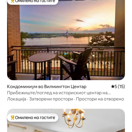
Омилено на гостите
Меѓу најуспешните „Омилени на гостите“
Кондоминиум во Вилмингтон Центар
Просечна 
5 (15)
Прибежиште/поглед на историскиот центар на
Вилмингтон
Локација
·
Затворени простори
·
Простори на отворено
Омилено на гостите
Меѓу најуспешните „Омилени на гостите“