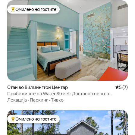
Омилено на гостите
Меѓу најуспешните „Омилени на гостите“
Стан во Вилмингтон Центар
Просечна
5 (7)
Прибежиште на Water Street: Достапно пеш со
паркинг!
Локација
·
Паркинг
·
Тивко
Омилено на гостите
Меѓу најуспешните „Омилени на гостите“