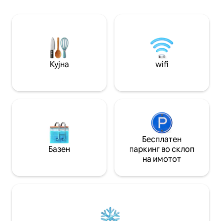
доцна навечер до 2 часот по полноќ.
Не резервирајте ако тоа ќе ви пречи.
Обезбедени се заткачи за уши/апарат
за звук, платен паркинг. Live Oak Bank
Pavilion на 22 минути пешачење.
Забрането е пушење, пушење
електронски цигари и дрога.
Кујна
wifi
Бесплатен
Базен
паркинг во склоп
на имотот