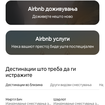
Airbnb доживувања
Доживејте нешто ново
Airbnb услуги
Нека вашиот престој биде уште поспецијален
Дестинации што треба да ги
истражите
Дестинации во близина
Други видови сместувања
Нај
Миртл Бич
Шарлот
Изнајмување сместувања за одмор
Изнајмување сместувања за одмор