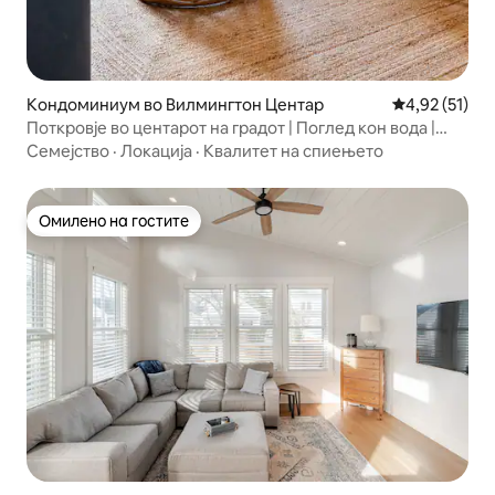
Кондоминиум во Вилмингтон Центар
Просечна оце
4,92 (51)
Поткровје во центарот на градот | Поглед кон вода |
Можност за пешачење | Луксуз
Семејство
·
Локација
·
Квалитет на спиењето
Омилено на гостите
Омилено на гостите