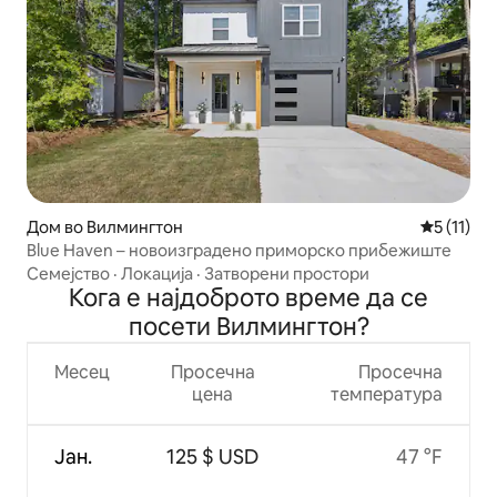
Дом во Вилмингтон
Просечна 
5 (11)
Blue Haven – новоизградено приморско прибежиште
Семејство
·
Локација
·
Затворени простори
Кога е најдоброто време да се
посети Вилмингтон?
Месец
Просечна
Просечна
цена
температура
Јан.
125 $ USD
47 °F