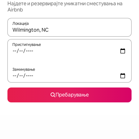
Најдете и резервирајте уникатни сместувања на
Airbnb
Локација
Кога резултатите се достапни, движете се со копчињата со 
Пристигнување
Заминување
Пребарување