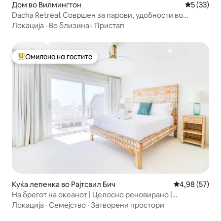
Дом во Вилмингтон
Просечна 
5 (33)
Dacha Retreat Совршен за парови, удобности во
рекреативно возило
Локација
·
Во близина
·
Пристап
Омилено на гостите
Меѓу најуспешните „Омилени на гостите“
Куќа лепенка во Рајтсвил Бич
Просечна оце
4,98 (57)
На брегот на океанот | Целосно реновирано |
Прекрасен поглед кон океанот
Локација
·
Семејство
·
Затворени простори