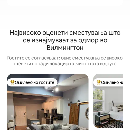
Највисоко оценети сместувања што
се изнајмуваат за одмор во
Вилмингтон
Гостите се согласуваат: овие сместувања се високо
оценети поради локацијата, чистотата и друго.
Омилено на гостите
Омилено на го
Меѓу најуспешните „Омилени на гостите“
Меѓу најуспешни