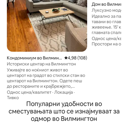
Дом во Вилмингт
Луксузно модерн
центарот на град
Идеално за парови 
тавани во главни
живеење. 15’ катедрални тавани во
главната спална соба/
телевизор во спа
Однос цена/квал
Dolby Home Theater. Влезе
Простори на отв
плакарот/целосн
апартманот. Преголем туш со двоен
Кондоминиум во Вилминг
Просечна оцена: 4,98 од 5, 10
4,98 (108)
проток управувана
тон Центар
Историски центар на Вилмингтон
натопување и ди
Уживајте во ноќниот живот во
градина/дневна соба. Над
центарот на градот во стилски стан во
салон со простор
центарот на Вилмингтон. Одете пеш
лежалки за сонч
до рестораните и крајбрежјето,
маса за 6 лица со
двокатна единица со главен дневен
јаглен/надвореш
Однос цена/квалитет
·
Локација
·
простор долу, горе има брачен кревет
готвење. Целосно опремена кујна за
Тивко
(широк 180 – 220 см), кауч со поглед на
Популарни удобности во
готвачи. Кр
мостот над реката Кејп Фир. Бар на 5-
сместувањата што се изнајмуваат за
ти кат за забава, а потоа кон
одмор во Вилмингтон
кондоминиумот, може да биде многу,
многу гласно, особено за викендите,