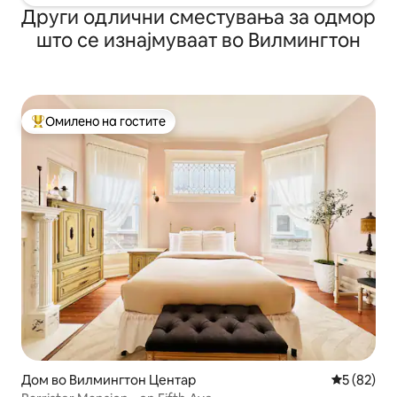
Други одлични сместувања за одмор
што се изнајмуваат во Вилмингтон
Омилено на гостите
Меѓу најуспешните „Омилени на гостите“
Дом во Вилмингтон Центар
Просечна 
5 (82)