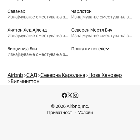
Саванах
Чарлстон
Изнајмување сместувања за одмор
Изнајмување сместувања за одмор
Хилтон Хед Ајленд
Северен Мертл Бич
Изнајмување сместувања за одмор
Изнајмување сместувања за одмор
Вирџинија Бич
Прикажи повеќе
Изнајмување сместувања за одмор
Airbnb
САД
Северна Каролина
Нова Хановер
Вилмингтон
© 2026 Airbnb, Inc.
Приватност
Услови