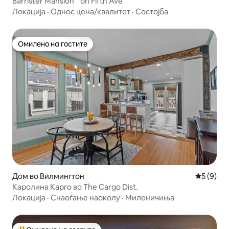
Barrister Mansion on Fifth Ave
Локација
·
Однос цена/квалитет
·
Состојба
Омилено на гостите
Омилено на гостите
Дом во Вилмингтон
Просечна
5 (9)
Каролина Карго во The Cargo Dist.
Локација
·
Снаоѓање наоколу
·
Миленичиња