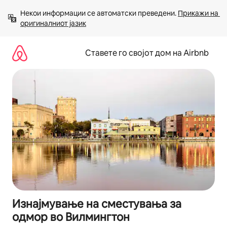
Прескокни
Некои информации се автоматски преведени. 
Прикажи на 
на
оригиналниот јазик
содржина
Ставете го својот дом на Airbnb
Изнајмување на сместувања за
одмор во Вилмингтон