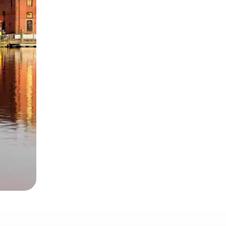
ње или со лизгање.