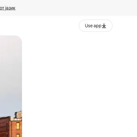
т јазик
Use app