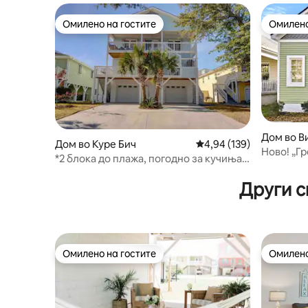
Омилено на гостите
Омилено
Омилено на гостите
Омилено
Дом во В
Дом во Куре Бич
Просечна оцена: 4,94 
4,94 (139)
Ново! „Гр
*2 блока до плажа, погодно за кучиња
реката –
без надоместоци за миленичиња!*
Други с
Омилено на гостите
Омилено
Омилено на гостите
Омилено