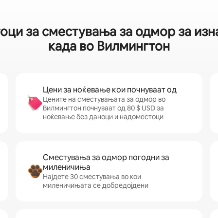
тоци за сместувања за одмор за из
када во Вилмингтон
Цени за ноќевање кои почнуваат од
Цените на сместувањата за одмор во
Вилмингтон почнуваат од 80 $ USD за
ноќевање без даноци и надоместоци
Сместувања за одмор погодни за
миленичиња
Најдете 30 сместувања во кои
миленичињата се добредојдени