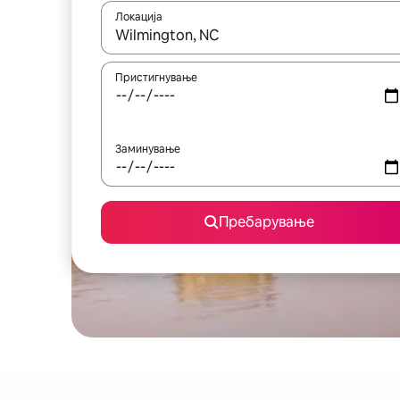
Локација
Кога резултатите се достапни, движете се со 
Пристигнување
Заминување
Пребарување