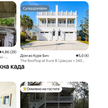
Супердомаќин
Супердомаќин
Просечна оцена: 4,86 од 5, 29 рецензии
4,86 (29)
Дом во Куре Бич
Просечна оцена: 5,
5,0 (4)
и -
The Rooftop at Kure B | Џакузи + 240
дојдени
жна када
метри до плажата
Омилено на гостите
Меѓу најуспешните „Омилени на гостите“