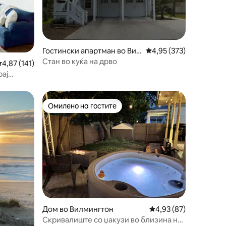
Гостински апартман во Вил
Просечна оцена: 4,95 
4,95 (373)
мингтон
Стан во куќа на дрво
росечна оцена: 4,87 од 5, 141 рецензии
4,87 (141)
рај
да
Омилено на гостите
на гостите“
Омилено на гостите
Дом во Вилмингтон
Просечна оцена: 4,93
4,93 (87)
Скривалиште со џакузи во близина на