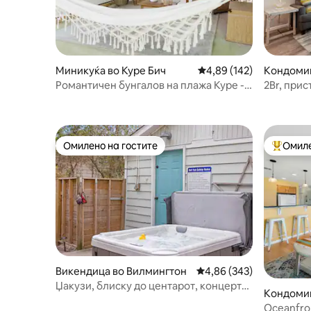
Миникуќа во Куре Бич
Просечна оцена: 4,89 
4,89 (142)
Кондомин
Романтичен бунгалов на плажа Куре -
2Br, прис
нова хидромасажна када!
базен со
Омилено на гостите
Омиле
Омилено на гостите
Меѓу на
Викендица во Вилмингтон
Просечна оцена: 4,86 
4,86 (343)
Џакузи, блиску до центарот, концерти
Кондомин
и плажи!
Oceanfro