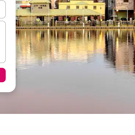
копчињата со стрелки нагоре и надолу или истражувајте со допира