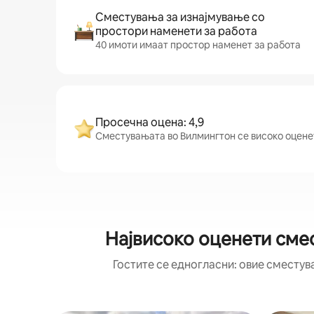
Сместувања за изнајмување со
простори наменети за работа
40 имоти имаат простор наменет за работа
Просечна оцена: 4,9
Сместувањата во Вилмингтон се високо оценети
Највисоко оценети сме
Гостите се едногласни: овие сместув