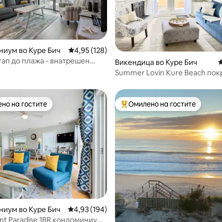
од 5, 142 рецензии
иум во Куре Бич
Просечна оцена: 4,95 од 5, 128 рецензии
4,95 (128)
тап до плажа - внатрешен
Викендица во Куре Бич
П
 греење!
Summer Lovin Kure Beach пок
океанот со хидромасажна ка
но на гостите
Омилено на гостите
јуспешните „Омилени на гостите“
Меѓу најуспешните „Омилени 
од 5, 343 рецензии
иум во Куре Бич
Просечна оцена: 4,93 од 5, 194 рецензии
4,93 (194)
nt Paradise 1BR кондоминиум