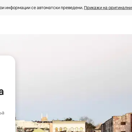
ои информации се автоматски преведени. 
Прикажи на оригиналнио
а
ња