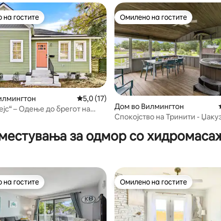
 на гостите
Омилено на гостите
 на гостите
Омилено на гостите
илмингтон
Просечна оцена: 5,0 од 5, 17 рецензии
5,0 (17)
од 5, 139 рецензии
Дом во Вилмингтон
ејс“ – Одење до брегот на
Спокојство на Тринити - Џакуз
 Џакузи
Домашни миленици се добре
местувања за одмор со хидромаса
 на гостите
Омилено на гостите
 на гостите
Омилено на гостите