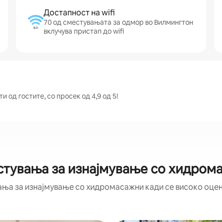
Достапност на wifi
70 од сместувањата за одмор во Вилмингтон
вклучува пристап до wifi
 од гостите, со просек од 4,9 од 5!
стувања за изнајмување со хидром
ања за изнајмување со хидромасажни кади се високо оцене