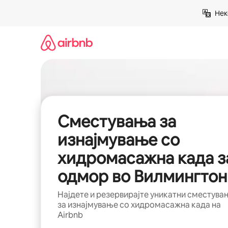
Прескокни
Нек
на
содржина
Сместувања за
изнајмување со
хидромасажна када з
одмор во Вилмингтон
Најдете и резервирајте уникатни сместува
за изнајмување со хидромасажна када на
Airbnb