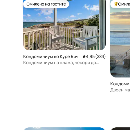
Омилено на гостите
Омиле
Омилено на гостите
Меѓу на
Кондоминиум во Куре Бич
Просечна оцена: 4,95 
4,95 (234)
Кондоминиум на плажа, чекори до
плажата
Кондомин
Двоен ма
крајниот 