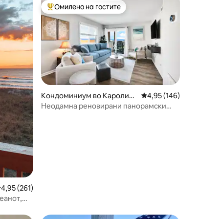
Омилено на гостите
на гостите“
Меѓу најуспешните „Омилени на гостите“
Кондоминиум во Каролина
Просечна оцена: 4,95 
4,95 (146)
Бич
Неодамна реновирани панорамски
глетки на БРЕГОТ на океанот
росечна оцена: 4,95 од 5, 261 рецензии
4,95 (261)
еанот,
базен!