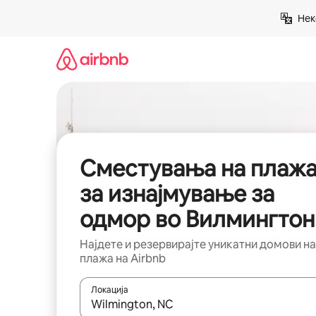
Прескокни
Нек
на
содржина
Сместувања на плаж
за изнајмување за
одмор во Вилмингтон
Најдете и резервирајте уникатни домови на
плажа на Airbnb
Локација
Кога резултатите се достапни, движете се со 