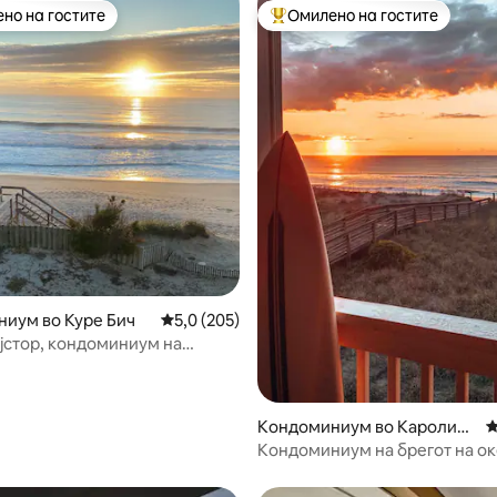
но на гостите
Омилено на гостите
јуспешните „Омилени на гостите“
Меѓу најуспешните „Омилени 
од 5, 234 рецензии
иум во Куре Бич
Просечна оцена: 5,0 од 5, 205 рецензии
5,0 (205)
јстор, кондоминиум на
објект со неверојатен поглед
Кондоминиум во Каролина
П
Бич
Кондоминиум на брегот на ок
пространа приватна тераса и 