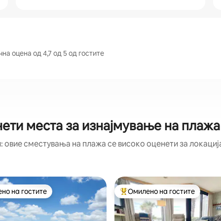
а оцена од 4,7 од 5 од гостите
нети места за изнајмување на плажа
: овие сместувања на плажа се високо оценети за локација
но на гостите
Омилено на гостите
јуспешните „Омилени на гостите“
Меѓу најуспешните „Омилени 