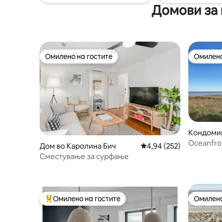
рано пријавување и задоцнето
Домови за 
прошетка
одјавување од 150 $ за секое барање
со 2-дневно известување.
Омилено на гостите
Омилено
Омилено на гостите
Омилено
Кондоми
Бич
Oceanfron
Дом во Каролина Бич
Просечна оцена: 4,94 
4,94 (252)
Обезбеде
Сместување за сурфање
Омилено на гостите
Омилено
Меѓу најуспешните „Омилени на гостите“
Омилено