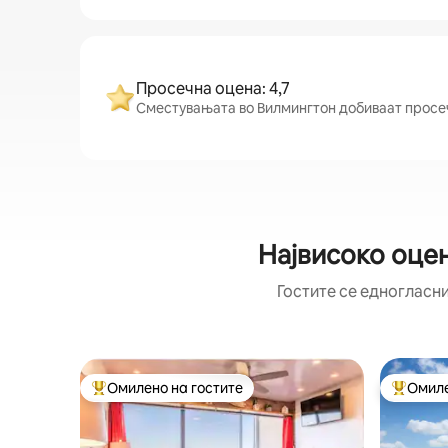
Просечна оцена: 4,7
Сместувањата во Вилмингтон добиваат просечн
Највисоко оце
Гостите се едногласни
Омилено на гостите
Омиле
Меѓу најуспешните „Омилени на гостите“
Меѓу на