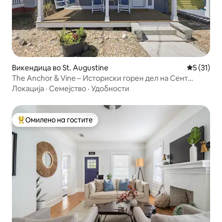
Викендица во St. Augustine
Просечна 
5 (31)
The Anchor & Vine – Историски горен дел на Сент
Огастин
Локација
·
Семејство
·
Удобности
Омилено на гостите
Меѓу најуспешните „Омилени на гостите“