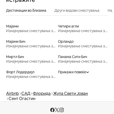
Дестинации во близина
Други видови сместувања
Нај
Мајами
Четири агли
Изнајмување сместувања за одмор
Изнајмување сместувања за одмор
Мајами Бич
Орландо
Изнајмување сместувања за одмор
Изнајмување сместувања за одмор
Миртл Бич
Панама Сити Бич
Изнајмување сместувања за одмор
Изнајмување сместувања за одмор
Форт Лодердејл
Прикажи повеќе
Изнајмување сместувања за одмор
Airbnb
САД
Флорида
Жупа Свети Јован
Сент Огастин