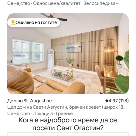
Семејство
·
Однос цена/квалитет
·
Велосипедизам
Омилено на гостите
Меѓу најуспешните „Омилени на гостите“
Дом во St. Augustine
Просечна оцен
4,97 (128)
Цел дом на Свети Августин, брачен кревет (широк 180 -
200 см), погоден за миленичиња
Семејство
·
Локација
·
Греење
Кога е најдоброто време да се
посети Сент Огастин?