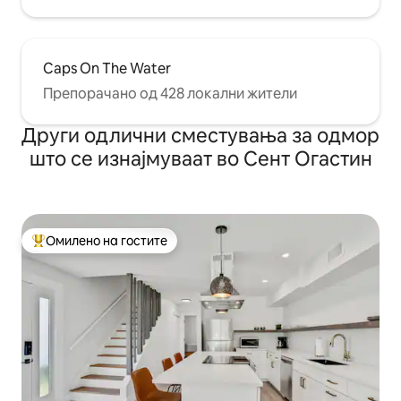
Caps On The Water
Препорачано од 428 локални жители
Други одлични сместувања за одмор
што се изнајмуваат во Сент Огастин
Омилено на гостите
Меѓу најуспешните „Омилени на гостите“