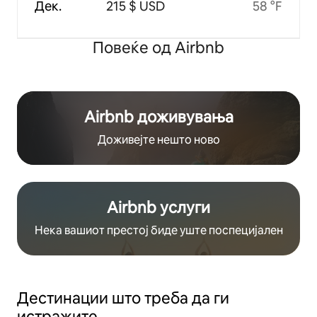
Дек.
215 $ USD
58 °F
Повеќе од Airbnb
Airbnb доживувања
Доживејте нешто ново
Airbnb услуги
Нека вашиот престој биде уште поспецијален
Дестинации што треба да ги
истражите