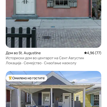
Дом во St. Augustine
Просечна оце
4,96 (77)
Историски дом во центарот на Сент Августин
Локација
·
Семејство
·
Снаоѓање наоколу
Омилено на гостите
Меѓу најуспешните „Омилени на гостите“