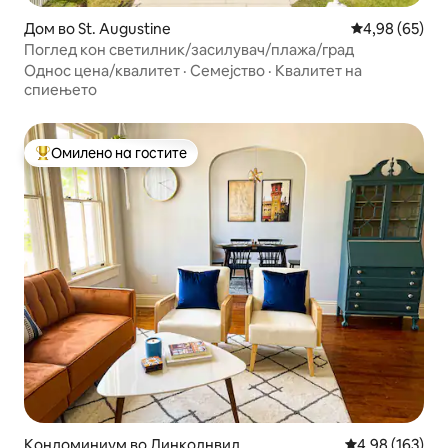
Дом во St. Augustine
Просечна оце
4,98 (65)
Поглед кон светилник/засилувач/плажа/град
Однос цена/квалитет
·
Семејство
·
Квалитет на
спиењето
Омилено на гостите
Меѓу најуспешните „Омилени на гостите“
Кондоминиум во Линколнвил
Просечна оцен
4,98 (163)