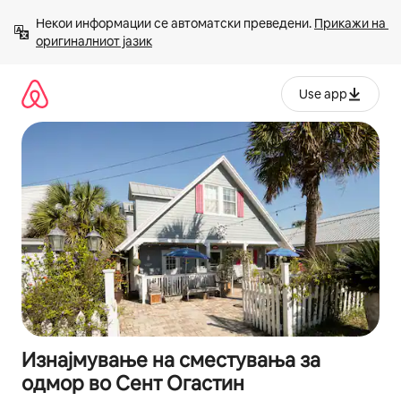
Прескокни
Некои информации се автоматски преведени. 
Прикажи на 
на
оригиналниот јазик
содржина
Use app
Изнајмување на сместувања за
одмор во Сент Огастин