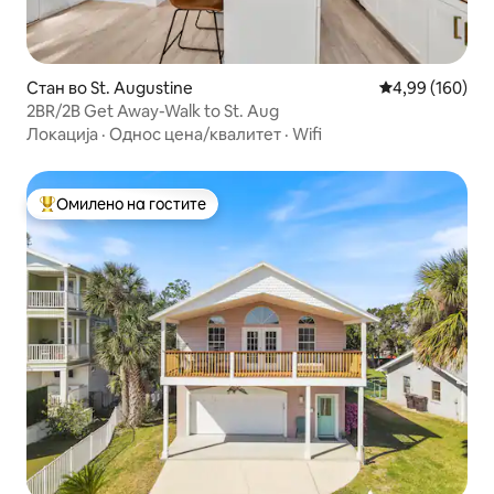
Стан во St. Augustine
Просечна оцен
4,99 (160)
2BR/2B Get Away-Walk to St. Aug
Локација
·
Однос цена/квалитет
·
Wifi
Омилено на гостите
Меѓу најуспешните „Омилени на гостите“