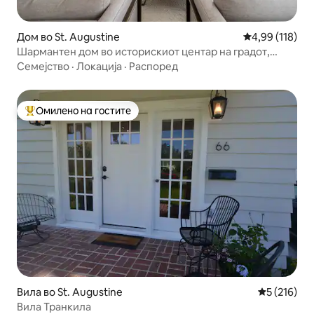
Дом во St. Augustine
Просечна оцен
4,99 (118)
Шармантен дом во историскиот центар на градот,
пешачете до сето тоа
Семејство
·
Локација
·
Распоред
Омилено на гостите
Меѓу најуспешните „Омилени на гостите“
Вила во St. Augustine
Просечна о
5 (216)
Вила Транкила