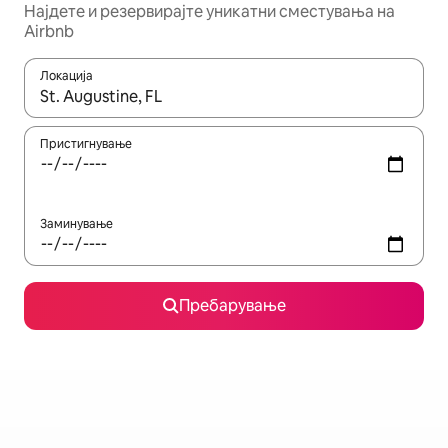
Најдете и резервирајте уникатни сместувања на
Airbnb
Локација
Кога резултатите се достапни, движете се со копчињата со 
Пристигнување
Заминување
Пребарување