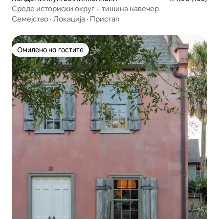
Среде историски округ + тишина навечер
Семејство
·
Локација
·
Пристап
Омилено на гостите
Омилено на гостите