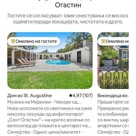
Огастин
Гостите се согласуваат: овие сместувања се високо
оценети поради локацијата, чистотата и друго.
Омилено на гостите
Омилено на го
Меѓу најуспешните „Омилени на гостите“
Меѓу најуспешни
Дом во St. Augustine
Просечна оцена: 4,97 од 5, 10
4,97 (107)
Викендица во Ли
Музика на Мерилин - Чекори од
Прошетајте се ни
засилувачот! •Џакузи•
центар! „Синиот р
Ноќи исполнети со светлина и на само
Прекрасно ренов
неколку секунди од амфитеатарот
ги комбинира мо
„Сент Огастин“ – на кратко возење со
со винтиџ шармот... * 2 гл
велосипед до плажата и центарот на
апартмани со брачни 
градот, ова модерно сместување има
соседство на пеш
Семејство
·
Однос цена/квалитет
·
Семејство
·
Однос