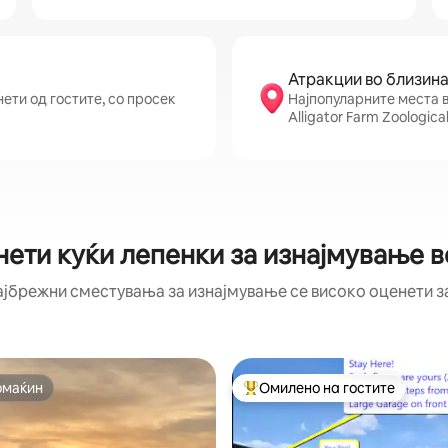
Атракции во близин
ети од гостите, со просек
Најпопуларните места в
Alligator Farm Zoological
нети куќи лепенки за изнајмување в
ајбрежни сместувања за изнајмување се високо оценети за
омаќин
Омилено на гостите
омаќин
Меѓу најуспешните „Омилени 