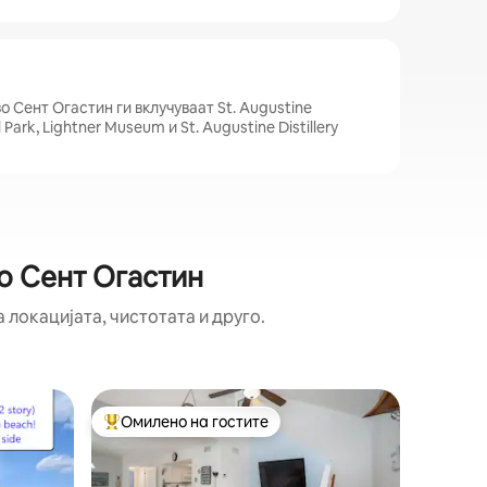
а
о Сент Огастин ги вклучуваат St. Augustine
 Park, Lightner Museum и St. Augustine Distillery
о Сент Огастин
 локацијата, чистотата и друго.
Куќа леп
Омилено на гостите
Суперд
на гостите“
Меѓу најуспешните „Омилени на гостите“
Суперд
ч
Поканете
куќа од 