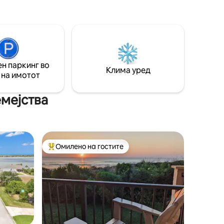
и. N of
приватен пристап до целиот дом.
т
н паркинг во
Клима уред
 на имотот
емејства
Омилено на гостите
на гостите“
Меѓу најуспешните „Омилени на гостите“