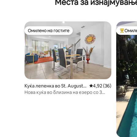
Места за изнајмувањ
Вилано Б
Омилено на гостите
Омиле
Омилено на гостите
Меѓу на
Куќа лепенка во St. Augustin
Просечна оцена: 4,92
4,92 (36)
e
Нова куќа во близина на езеро со 3
спални соби