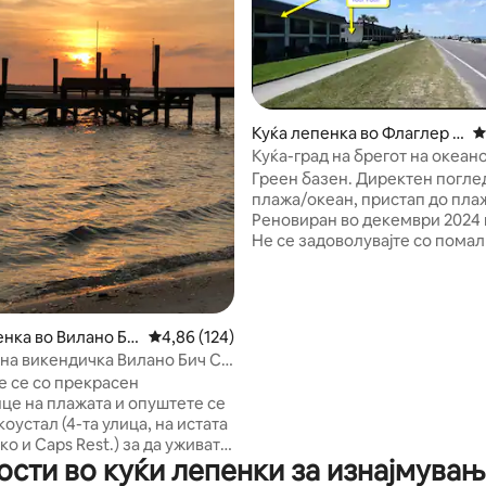
од 5, 125 рецензии
Куќа лепенка во Флаглер Б
П
ич
Куќа-град на брегот на океан
со греење во Флаглер Бич
Греен базен. Директен погле
плажа/океан, пристап до пла
Реновиран во декември 2024 
Не се задоволувајте со помал
чисто, 2 двокреветни, 2 полн
приватни тераси , приватна г
за велосипед/автомобил. Че
плажа. Нема да најдете друго
енка во Вилано Би
Просечна оцена: 4,86 од 5, 124 рецензии
4,86 (124)
реновирано место како ова со
на викендичка Вилано Бич Св.
гаража за оваа цена! Wifi (нај
е се со прекрасен
понуден) целосен кабел. Во
нце на плажата и опуштете се
историската плажа Флаглер. 
оустал (4-та улица, на истата
висококвалитетен електриче
ко и Caps Rest.) за да уживате
додаден во главната спална с
сти во куќи лепенки за изнајмувањ
реден зајдисонце. Центарот
ресторани и пабови, кафулињ
Огастин е веднаш преку