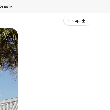
т јазик
Use app
ње или со лизгање.