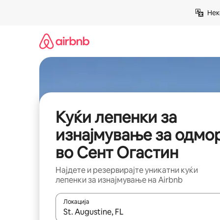
Прескокни
Нек
на
содржина
Куќи лепенки за
изнајмување за одмо
во Сент Огастин
Најдете и резервирајте уникатни куќи
лепенки за изнајмување на Airbnb
Локација
Кога резултатите се достапни, движете се со 