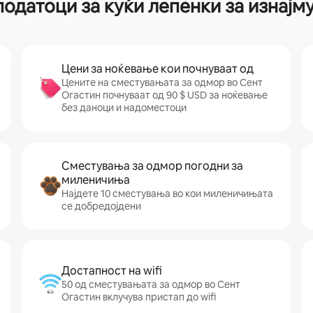
податоци за куќи лепенки за изнајм
Цени за ноќевање кои почнуваат од
Цените на сместувањата за одмор во Сент
Огастин почнуваат од 90 $ USD за ноќевање
без даноци и надоместоци
Сместувања за одмор погодни за
миленичиња
Најдете 10 сместувања во кои миленичињата
се добредојдени
Достапност на wifi
50 од сместувањата за одмор во Сент
Огастин вклучува пристап до wifi