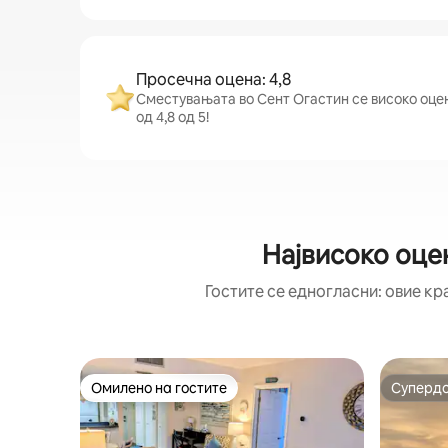
Просечна оцена: 4,8
Сместувањата во Сент Огастин се високо оцен
од 4,8 од 5!
Највисоко оце
Гостите се едногласни: овие кр
Омилено на гостите
Суперд
Омилено на гостите
Суперд