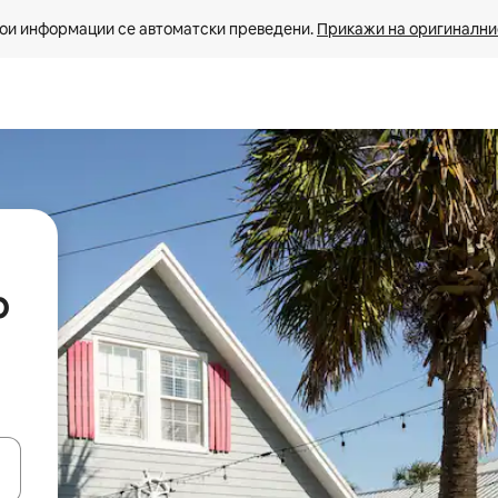
ои информации се автоматски преведени. 
Прикажи на оригиналнио
р
копчињата со стрелки нагоре и надолу или истражувајте со допира