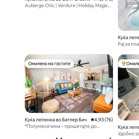
н Бич
Auberge Chic | Verdure | Holiday Magic
by the Sea
Куќа леп
ч
Рај за пл
кајака
Омилено на гостите
Омиле
Омилено на гостите
Меѓу на
Куќа лепенка во Батлер Бич
Просечна оцена: 4,93
4,93 (76)
*Полумесечина – прошетајте до
Куќа лепе
плажата!*
ne
Удобно з