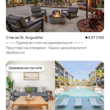
Стан во St. Augustine
Просечна оцен
4,97 (124)
> • < • Одмор во стил на одморалиште • > • <
Простори на отворено
·
Однос цена/квалитет
·
Удобности
Омилено на гостите
Омилено на гостите