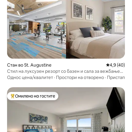
Стан во St. Augustine
Просечна оц
4,9 (40)
Стил на луксузен резорт со базен и сала за вежбање
во близина на плажа
Однос цена/квалитет
·
Простори на отворено
·
Пристап
Омилено на гостите
Меѓу најуспешните „Омилени на гостите“