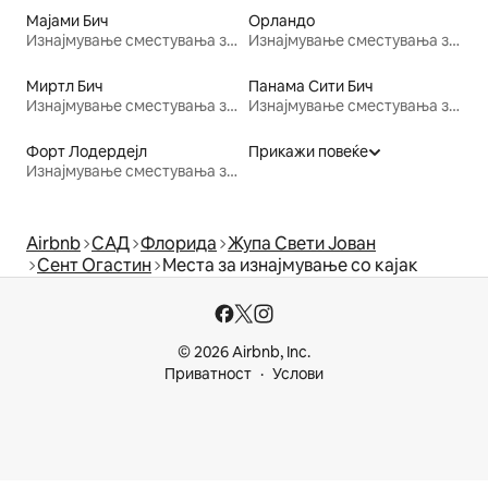
Мајами Бич
Орландо
Изнајмување сместувања за одмор
Изнајмување сместувања за одмор
Миртл Бич
Панама Сити Бич
Изнајмување сместувања за одмор
Изнајмување сместувања за одмор
Форт Лодердејл
Прикажи повеќе
Изнајмување сместувања за одмор
Airbnb
САД
Флорида
Жупа Свети Јован
Сент Огастин
Места за изнајмување со кајак
© 2026 Airbnb, Inc.
Приватност
Услови