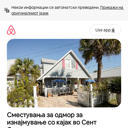
Прескокни
Некои информации се автоматски преведени. 
Прикажи на 
на
оригиналниот јазик
содржина
Use app
Сместувања за одмор за
изнајмување со кајак во Сент