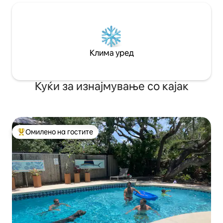
Клима уред
Куќи за изнајмување со кајак
Омилено на гостите
Меѓу најуспешните „Омилени на гостите“