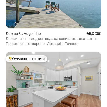
Дом во St. Augustine
Просечна оц
5,0 (36)
Делфини и поглед кон вода од соништата, вкответе го
вашиот брод!
Простори на отворено
·
Локација
·
Точност
Омилено на гостите
Меѓу најуспешните „Омилени на гостите“