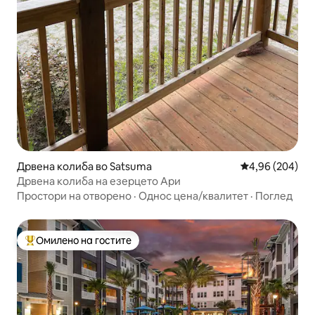
Дрвена колиба во Satsuma
Просечна оцена
4,96 (204)
Дрвена колиба на езерцето Ари
Простори на отворено
·
Однос цена/квалитет
·
Поглед
Омилено на гостите
Меѓу најуспешните „Омилени на гостите“