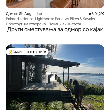
Дом во St. Augustine
Просечна оц
5,0 (29)
Palmetto House, Lighthouse Park- w/ Bikes & Kayaks
Простори на отворено
·
Локација
·
Чистота
Други сместувања за одмор со кајак
Омилено на гостите
Меѓу најуспешните „Омилени на гостите“