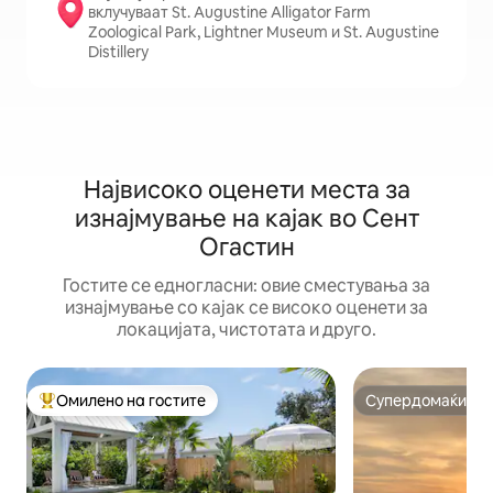
вклучуваат St. Augustine Alligator Farm
Zoological Park, Lightner Museum и St. Augustine
Distillery
Највисоко оценети места за
изнајмување на кајак во Сент
Огастин
Гостите се едногласни: овие сместувања за
изнајмување со кајак се високо оценети за
локацијата, чистотата и друго.
Омилено на гостите
Супердомаќин
Меѓу најуспешните „Омилени на гостите“
Супердомаќин