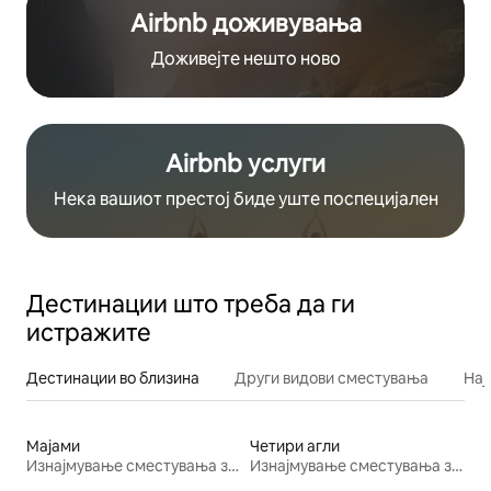
Airbnb доживувања
Доживејте нешто ново
Airbnb услуги
Нека вашиот престој биде уште поспецијален
Дестинации што треба да ги
истражите
Дестинации во близина
Други видови сместувања
Нај
Мајами
Четири агли
Изнајмување сместувања за одмор
Изнајмување сместувања за одмор