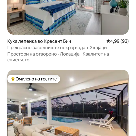
Куќа лепенка во Кресент Бич
Просечна оце
4,99 (93)
Прекрасно засолниште покрај вода + 2 кајаци
Простори на отворено
·
Локација
·
Квалитет на
спиењето
Омилено на гостите
Меѓу најуспешните „Омилени на гостите“