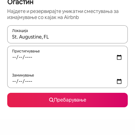
Огастин
Најдете и резервирајте уникатни сместувања за
изнајмување со кајак на Airbnb
Локација
Кога резултатите се достапни, движете се со копчињата со 
Пристигнување
Заминување
Пребарување