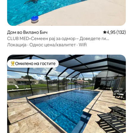
Дом во Вилано Бич
Просечна оцен
4,95 (132)
CLUB MED•Семеен рај за одмор – Доведете ги
кучињата
Локација
·
Однос цена/квалитет
·
Wifi
Омилено на гостите
Меѓу најуспешните „Омилени на гостите“