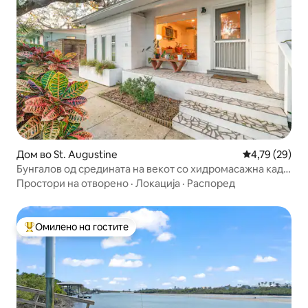
Дом во St. Augustine
Просечна оце
4,79 (29)
Бунгалов од средината на векот со хидромасажна када,
во близина на амфитеатар
Простори на отворено
·
Локација
·
Распоред
Омилено на гостите
Меѓу најуспешните „Омилени на гостите“