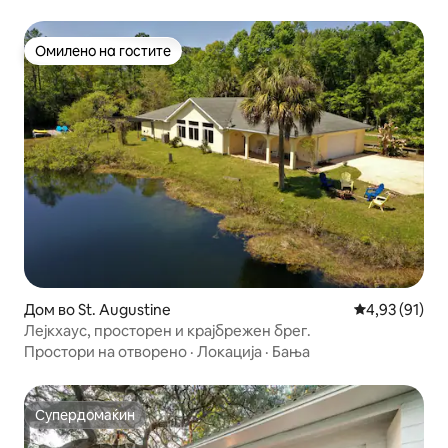
Омилено на гостите
Омилено на гостите
Дом во St. Augustine
Просечна оце
4,93 (91)
Лејкхаус, просторен и крајбрежен брег.
Простори на отворено
·
Локација
·
Бања
Супердомаќин
Супердомаќин