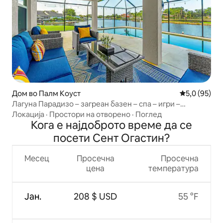
Дом во Палм Коуст
Просечна оц
5,0 (95)
Лагуна Парадизо – загреан базен – спа – игри –
огниште
Локација
·
Простори на отворено
·
Поглед
Кога е најдоброто време да се
посети Сент Огастин?
Месец
Просечна
Просечна
цена
температура
Јан.
208 $ USD
55 °F