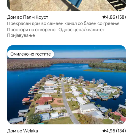
Дом во Палм Коуст
Просечна оцен
4,86 (158)
Прекрасен дом во семеен канал со базен со греење
Простори на отворено
·
Однос цена/квалитет
·
Пријавување
Омилено на гостите
Омилено на гостите
Дом во Welaka
Просечна оцен
4,96 (134)