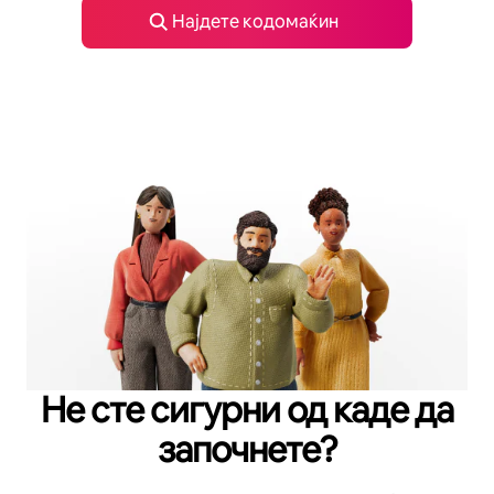
Најдете кодомаќин
Не сте сигурни од каде да
започнете?