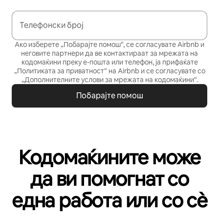
Телефонски број
Ако изберете „Побарајте помош“, се согласувате Airbnb и
неговите партнери да ве контактираат за мрежата на
кодомаќини преку е-пошта или телефон, ја прифаќате
„Политиката за приватност“
на Airbnb и се согласувате со
„Дополнителните услови за мрежата на кодомаќини“
.
Побарајте помош
Кодомаќините може
да ви помогнат со
една работа или со сѐ