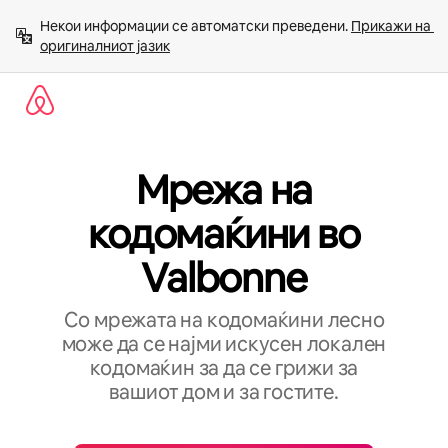
Прескокни
Некои информации се автоматски преведени. 
Прикажи на 
на
оригиналниот јазик
содржина
Мрежа на
кодомаќини во
Valbonne
Со мрежата на кодомаќини лесно
може да се најми искусен локален
кодомаќин за да се грижи за
вашиот дом и за гостите.