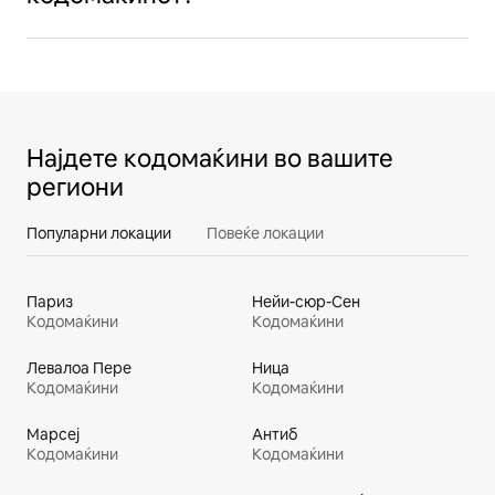
Најдете кодомаќини во вашите
региони
Популарни локации
Повеќе локации
Париз
Нейи-сюр-Сен
Кодомаќини
Кодомаќини
Левалоа Пере
Ница
Кодомаќини
Кодомаќини
Марсеј
Антиб
Кодомаќини
Кодомаќини