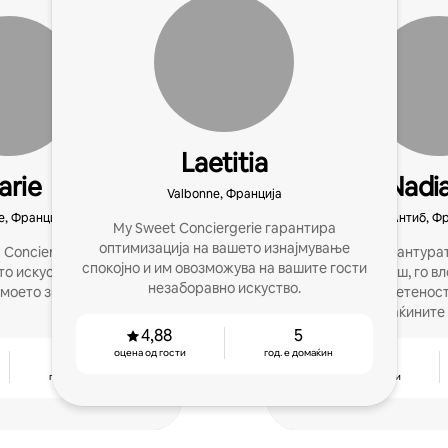
Laetitia
arie
Nadi
Valbonne, Франција
e, Франција
Антиб, Ф
My Sweet Conciergerie гарантира
оптимизација на вашето изнајмување
Conciergerie, ќе ви го
Ја започнав авантурат
спокојно и им овозможува на вашите гости
о искуство, мојата
години. Оттогаш, го в
незаборавно искуство.
 моето знаење.
искуство и посветенос
домаќините 
4,88
5
оцена од гости
год. е домаќин
4
4,85
год. е домаќин
оцена од гости