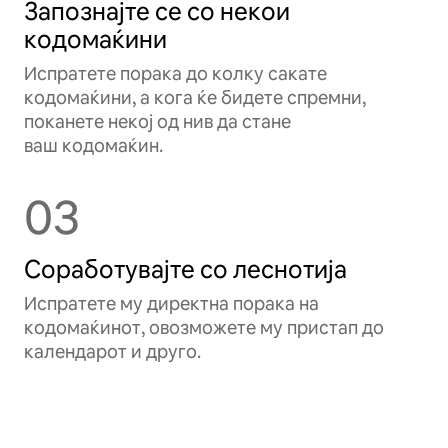
Запознајте се со некои
кодомаќини
Испратете порака до колку сакате
кодомаќини, а кога ќе бидете спремни,
поканете некој од нив да стане
ваш кодомаќин.
03
Соработувајте со леснотија
Испратете му директна порака на
кодомаќинот, овозможете му пристап до
календарот и друго.