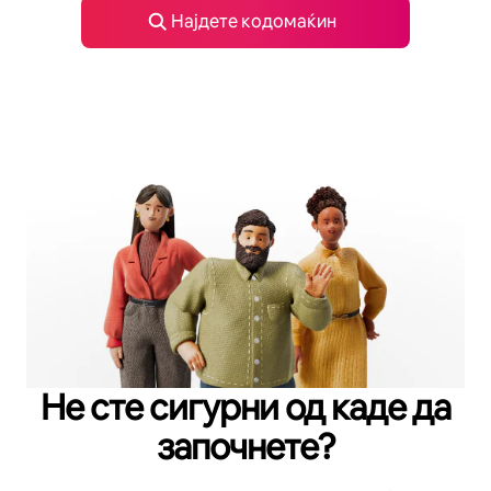
Најдете кодомаќин
Не сте сигурни од каде да
започнете?