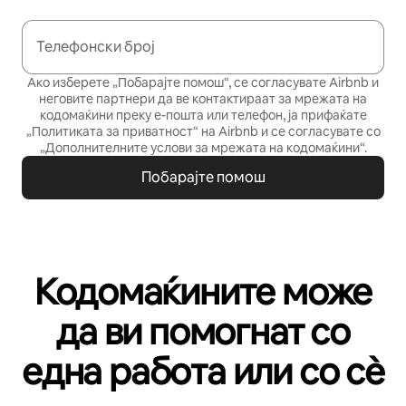
Телефонски број
Ако изберете „Побарајте помош“, се согласувате Airbnb и
неговите партнери да ве контактираат за мрежата на
кодомаќини преку е-пошта или телефон, ја прифаќате
„Политиката за приватност“
на Airbnb и се согласувате со
„Дополнителните услови за мрежата на кодомаќини“
.
Побарајте помош
Кодомаќините може
да ви помогнат со
една работа или со сѐ