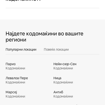
Најдете кодомаќини во вашите
региони
Популарни локации
Повеќе локации
Париз
Нейи-сюр-Сен
Кодомаќини
Кодомаќини
Левалоа Пере
Ница
Кодомаќини
Кодомаќини
Марсеј
Антиб
Кодомаќини
Кодомаќини