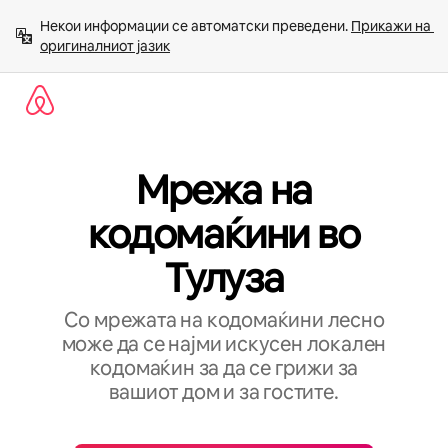
Прескокни
Некои информации се автоматски преведени. 
Прикажи на 
на
оригиналниот јазик
содржина
Мрежа на
кодомаќини во
Тулуза
Со мрежата на кодомаќини лесно
може да се најми искусен локален
кодомаќин за да се грижи за
вашиот дом и за гостите.