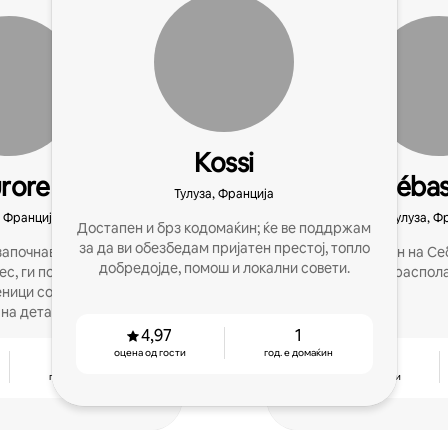
Kossi
rore
Sébas
Тулуза, Франција
, Франција
Тулуза, Ф
Достапен и брз кодомаќин; ќе ве поддржам
за да ви обезбедам пријатен престој, топло
започнав со семејното
Супердомаќин на Себ
добредојде, помош и локални совети.
ес, ги поддржуваме
распол
ници со строгост и
на деталите.
4,97
1
оцена од гости
год. е домаќин
3
4,89
год. е домаќин
оцена од гости