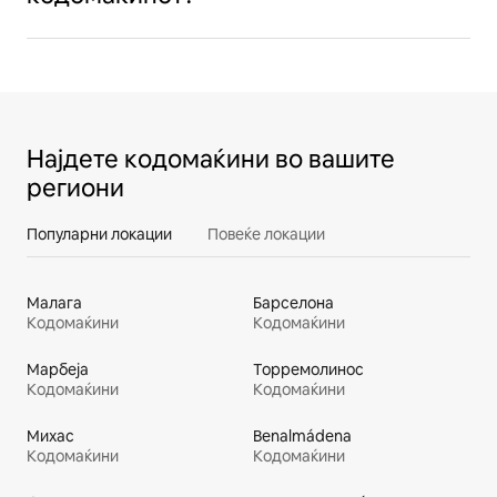
Најдете кодомаќини во вашите
региони
Популарни локации
Повеќе локации
Малага
Барселона
Кодомаќини
Кодомаќини
Марбеја
Торремолинос
Кодомаќини
Кодомаќини
Михас
Benalmádena
Кодомаќини
Кодомаќини