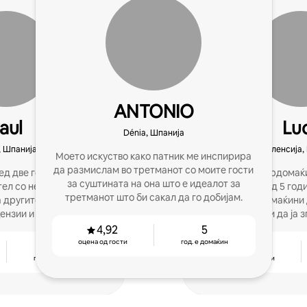
ANTONIO
aul
Lu
Dénia, Шпанија
, Шпанија
Валенсија,
Моето искуство како патник ме инспирира
да размислам во третманот со моите гости
ед две години да му
Станав Супердомаќин
за суштината на она што е идеалот за
ел со неговата куќа, а
мојата куќа пред 5 год
третманот што би сакал да го добијам.
а другите домаќини да
на другите домаќини 
ензии и да заработат
рецензии и да ја 
пари
зараб
4,92
5
оцена од гости
год. е домаќин
4
4,84
год. е домаќин
оцена од гости