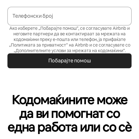
Телефонски број
Ако изберете „Побарајте помош“, се согласувате Airbnb и
неговите партнери да ве контактираат за мрежата на
кодомаќини преку е-пошта или телефон, ја прифаќате
„Политиката за приватност“
на Airbnb и се согласувате со
„Дополнителните услови за мрежата на кодомаќини“
.
Побарајте помош
Кодомаќините може
да ви помогнат со
една работа или со сѐ