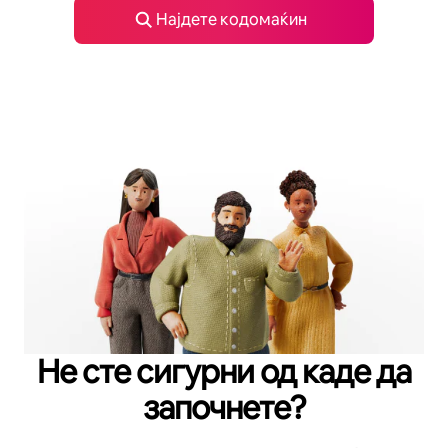
Најдете кодомаќин
Не сте сигурни од каде да
започнете?