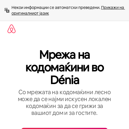
Прескокни
Некои информации се автоматски преведени. 
Прикажи на 
на
оригиналниот јазик
содржина
Мрежа на
кодомаќини во
Dénia
Со мрежата на кодомаќини лесно
може да се најми искусен локален
кодомаќин за да се грижи за
вашиот дом и за гостите.