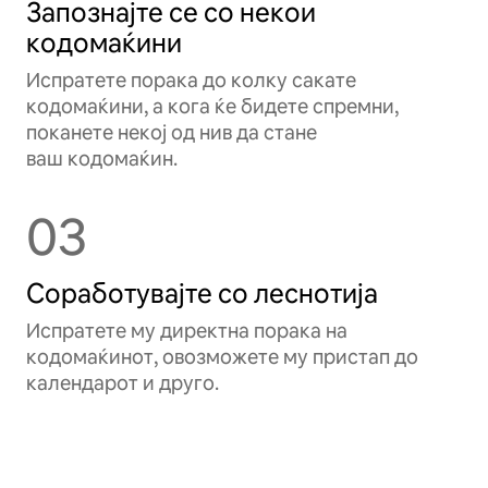
Запознајте се со некои
кодомаќини
Испратете порака до колку сакате
кодомаќини, а кога ќе бидете спремни,
поканете некој од нив да стане
ваш кодомаќин.
03
Соработувајте со леснотија
Испратете му директна порака на
кодомаќинот, овозможете му пристап до
календарот и друго.