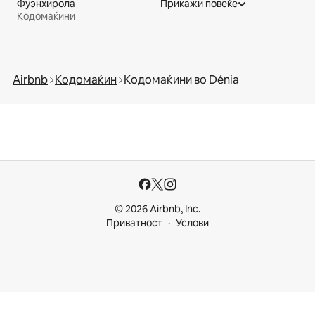
Фуэнхирoла
Прикажи повеќе
Кодомаќини
Airbnb
Кодомаќин
Кодомаќини во Dénia
© 2026 Airbnb, Inc.
Приватност
Услови