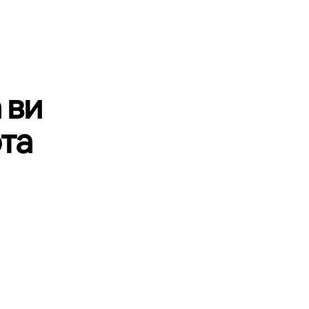
 ви
та