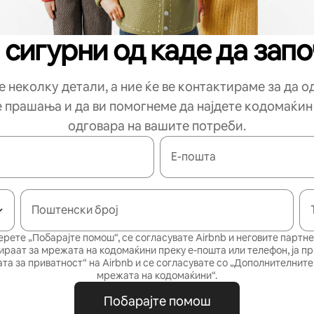
 сигурни од каде да зап
 неколку детали, а ние ќе ве контактираме за да 
е прашања и да ви помогнеме да најдете кодомаќин
одговара на вашите потреби.
Е-пошта
Поштенски број
ерете „Побарајте помош“, се согласувате Airbnb и неговите партне
ираат за мрежата на кодомаќини преку е-пошта или телефон, ја п
та за приватност“
на Airbnb и се согласувате со
„Дополнителните 
мрежата на кодомаќини“
.
Побарајте помош