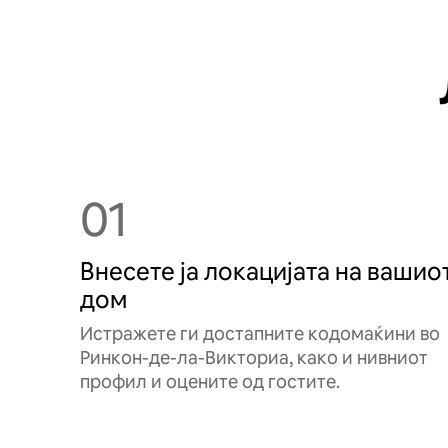
01
Внесете ја локацијата на вашио
дом
Истражете ги достапните кодомаќини во
Ринкон-де-ла-Викториа, како и нивниот
профил и оцените од гостите.