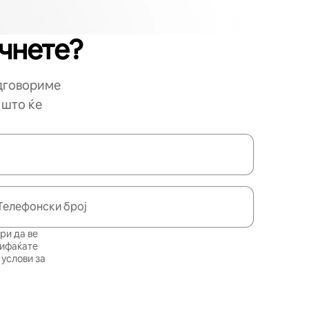
очнете?
одговориме
 што ќе
Телефонски број
ри да ве
рифаќате
услови за