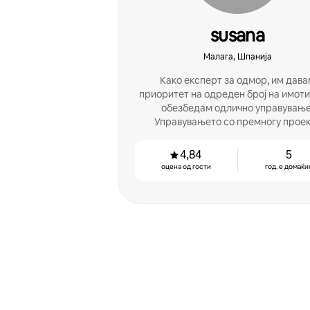
susana
Малага, Шпанија
Како експерт за одмор, им дава
приоритет на одреден број на имоти
обезбедам одлично управување
Управувањето со премногу прое
одеднаш само ги загрозува резулт
4,84
5
оцена од гости
год. е домаќи