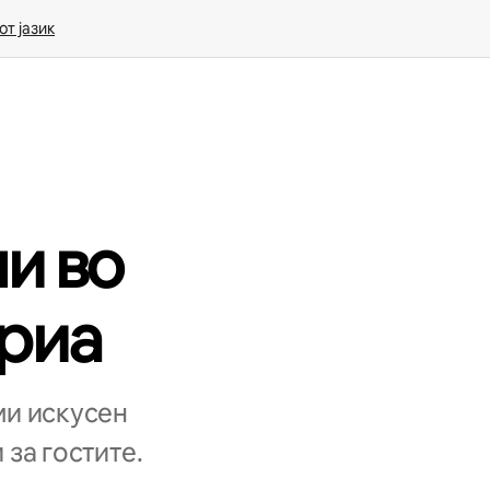
т јазик
и во
ориа
ми искусен
 за гостите.