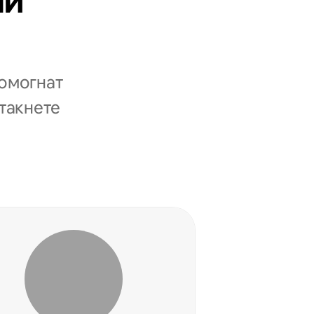
ни
помогнат
стакнете