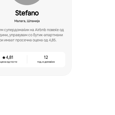
Stefano
Малага, Шпанија
ум супердомаќин на Airbnb повеќе од
одини, управувам со бутик-апартмани
ои имаат просечна оцена од 4,85.
4,81
12
цена од гости
год. е домаќин