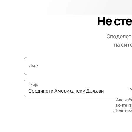
Не сте
Споделете
на сит
Име
Земја
Соединети Американски Држави
Ако изб
контакт
„Политика