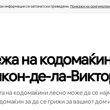
ои информации се автоматски преведени. 
Прикажи на оригиналнио
жа на кодомаќин
кон-де-ла-Викт
а на кодомаќини лесно може да се нај
омаќин за да се грижи за вашиот дом и