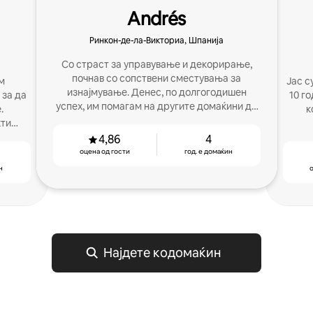
Andrés
Ринкон-де-ла-Викториа, Шпанија
Со страст за управување и декорирање,
почнав со сопствени сместувања за
м
Јас с
изнајмување. Денес, по долгогодишен
 за да
10 г
успех, им помагам на другите домаќини да
.
к
ги зголемат своите резултати.
кти
атите
4,86
4
оцена од гости
год. е домаќин
н
о
Најдете кодомаќин