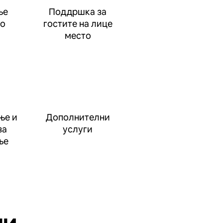
ње
Поддршка за
до
гостите на лице
место
ње и
Дополнителни
за
услуги
ње