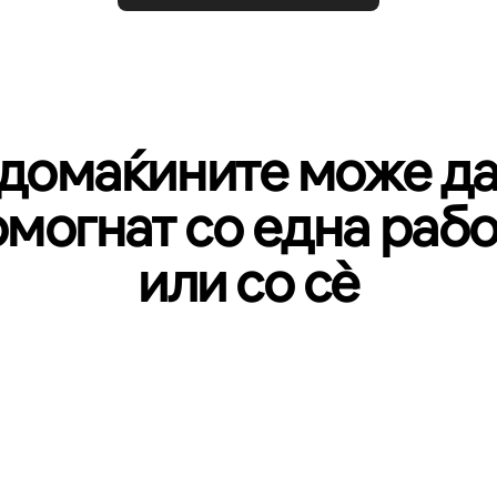
домаќините може да
омогнат со една рабо
или со сѐ