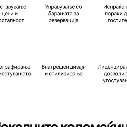
ставување
Управување со
Испраќа
цени и
барањата за
пораки 
остапност
резервација
гостите
ографирање
Внатрешен дизајн
Лиценцира
местувањето
и стилизирање
дозволи 
угостува