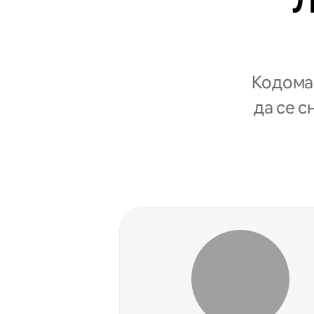
Л
Кодомаќ
да се с