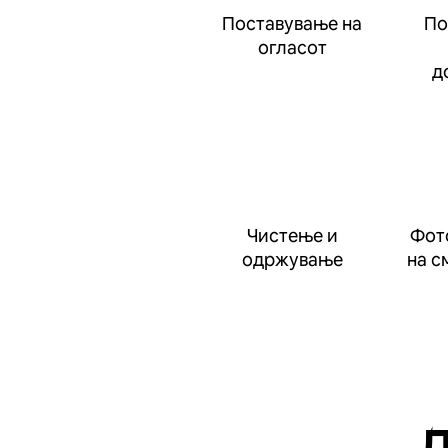
Поставување на
По
огласот
д
Чистење и
Фот
одржување
на с