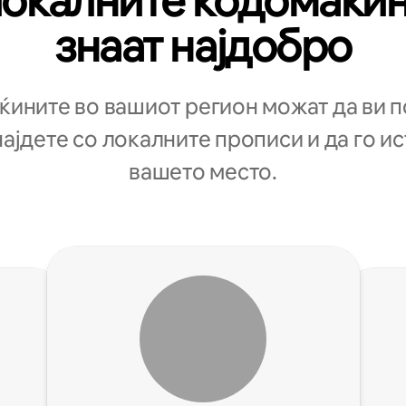
окалните кодомаќи
знаат најдобро
ините во вашиот регион можат да ви 
најдете со локалните прописи и да го и
вашето место.