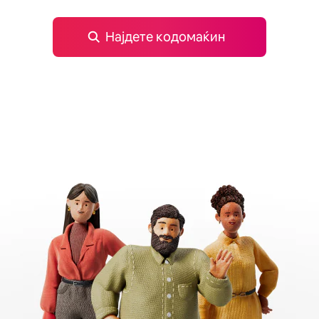
Најдете кодомаќин