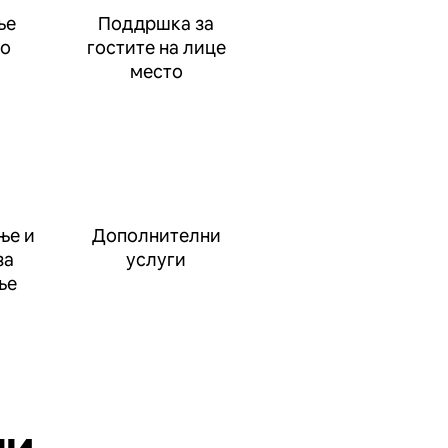
ње
Поддршка за
до
гостите на лице
место
ње и
Дополнителни
за
услуги
ње