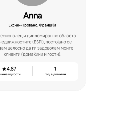
Anna
Екс-ан-Прованс, Франција
есионалец и дипломиран во областа
недвижностите (ESPI), постојано се
дам целосно да ги задоволам моите
клиенти (домаќини и гости).
4,87
1
цена од гости
год. е домаќин