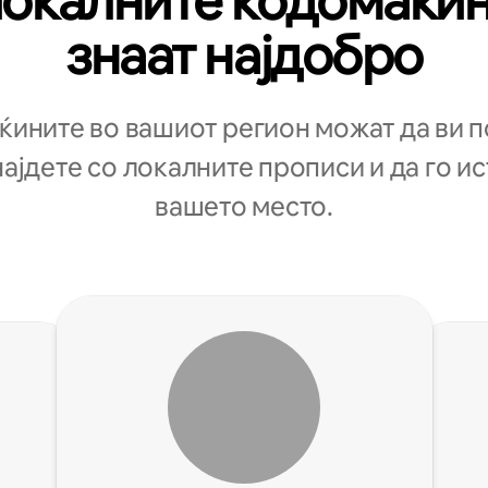
окалните кодомаќи
знаат најдобро
ините во вашиот регион можат да ви 
најдете со локалните прописи и да го и
вашето место.