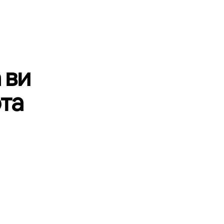
 ви
та