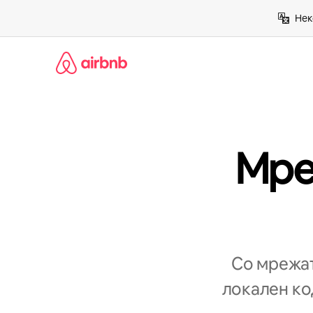
Прескокни
Нек
на
содржина
Мре
Со мрежат
локален код