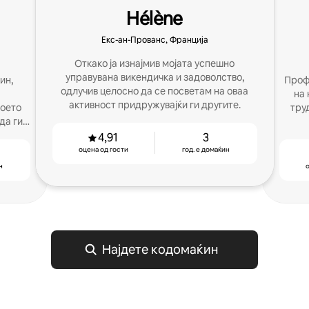
Hélène
Екс-ан-Прованс, Франција
Откако ја изнајмив мојата успешно
управувана викендичка и задоволство,
ин,
Проф
одлучив целосно да се посветам на оваа
на 
активност придружувајќи ги другите.
моето
тру
да ги
.
4,91
3
оцена од гости
год. е домаќин
н
о
Најдете кодомаќин