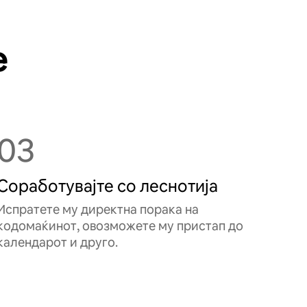
е
03
Соработувајте со леснотија
Испратете му директна порака на
кодомаќинот, овозможете му пристап до
календарот и друго.