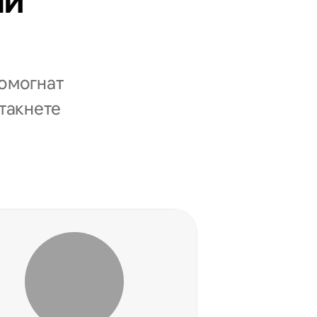
ни
помогнат
стакнете