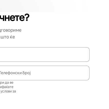
очнете?
одговориме
 што ќе
Телефонски број
ри да ве
рифаќате
услови за