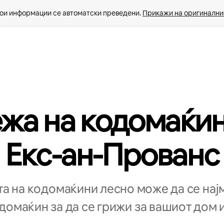
ои информации се автоматски преведени. 
Прикажи на оригиналнио
жа на кодомаќин
Екс-ан-Прованс
а на кодомаќини лесно може да се нај
омаќин за да се грижи за вашиот дом и