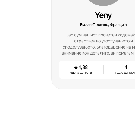
Yeny
Екс-ан-Прованс, Франција
Јас сум вашиот посветен кодомаќ
страствен во угостувањето и
споделувањето. Благодарение на 
внимание кон деталите, ви помагам 
подобрите своите перформанси
4,88
4
оцена од гости
год. е домаќи