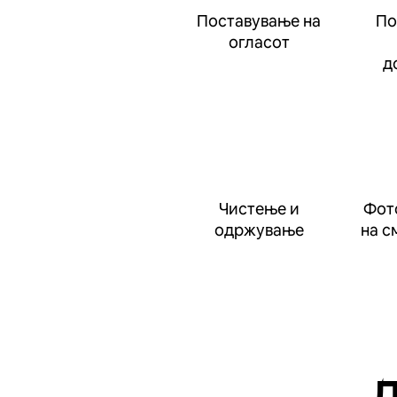
Поставување на
По
огласот
д
Чистење и
Фот
одржување
на с