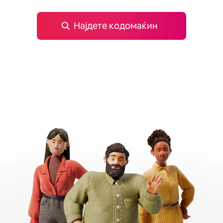
Најдете кодомаќин