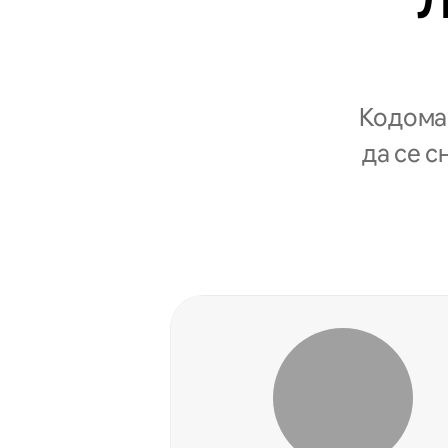
Л
Кодомаќ
да се с