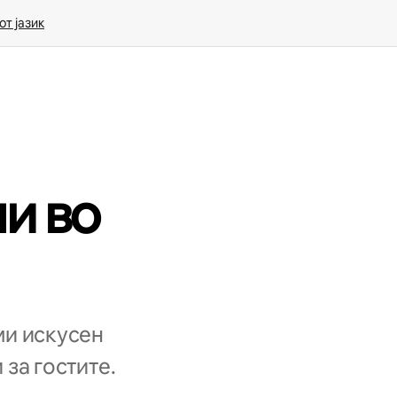
т јазик
и во
ми искусен
 за гостите.