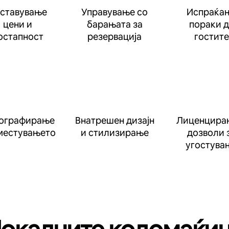
ставување
Управување со
Испраќа
цени и
барањата за
пораки 
остапност
резервација
гостите
ографирање
Внатрешен дизајн
Лиценцира
местувањето
и стилизирање
дозволи 
угостува