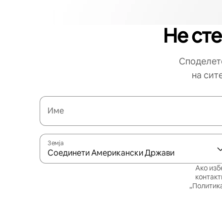
Не сте
Споделете
на сит
Име
Земја
Соединети Американски Држави
Ако изб
контакт
„Политика