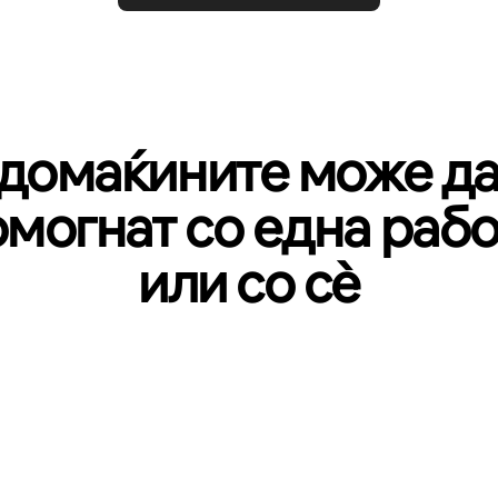
домаќините може да
омогнат со една рабо
или со сѐ