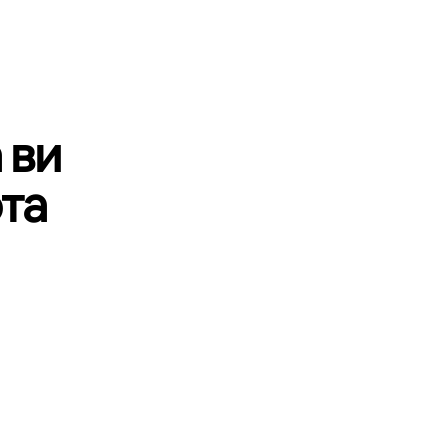
 ви
та