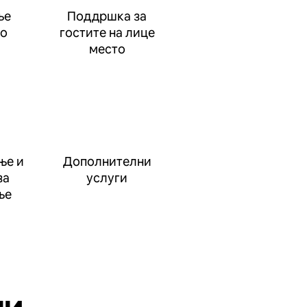
ње
Поддршка за
до
гостите на лице
место
ње и
Дополнителни
за
услуги
ње