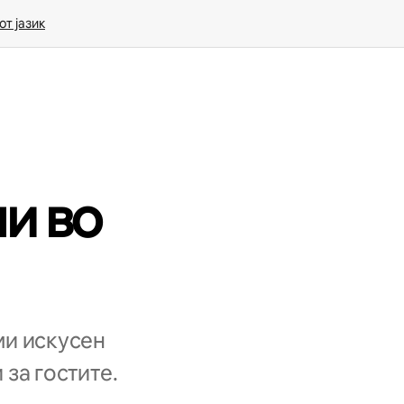
т јазик
и во
ми искусен
 за гостите.