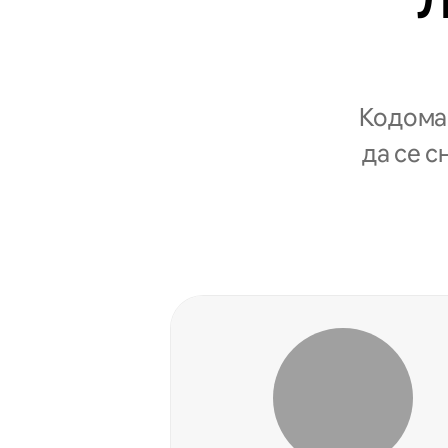
Л
Кодомаќ
да се с