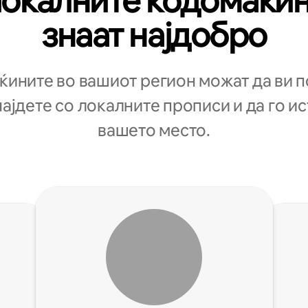
окалните кодомаќи
знаат најдобро
ините во вашиот регион можат да ви 
најдете со локалните прописи и да го и
вашето место.