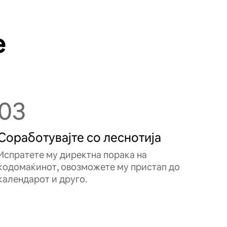
е
03
Соработувајте со леснотија
Испратете му директна порака на
кодомаќинот, овозможете му пристап до
календарот и друго.