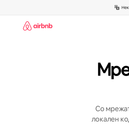
Прескокни
Нек
на
содржина
Мре
Со мрежат
локален код