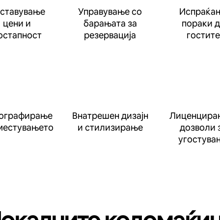
ставување
Управување со
Испраќа
цени и
барањата за
пораки 
остапност
резервација
гостите
ографирање
Внатрешен дизајн
Лиценцира
местувањето
и стилизирање
дозволи 
угостува