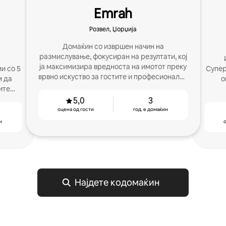
Emrah
Розвел, Џорџија
Домаќин со извршен начин на
размислување, фокусиран на резултати, кој
ја максимизира вредноста на имотот преку
и со 5
Супер
врвно искуство за гостите и професионално
м да
оценки
управување.
ите
5,0
3
оцена од гости
год. е домаќин
н
о
Најдете кодомаќин