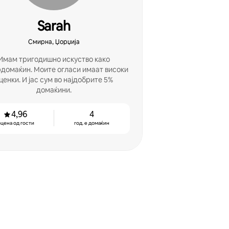
Sarah
Смирна, Џорџија
Имам тригодишно искуство како
домаќин. Моите огласи имаат високи
. И јас сум во најдобрите 5%
домаќини.
4,96
4
цена од гости
год. е домаќин