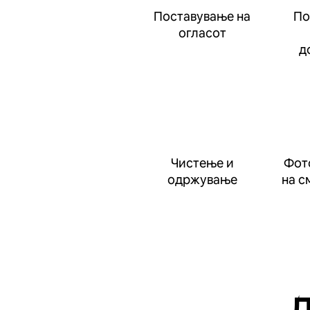
Поставување на
По
огласот
д
Чистење и
Фот
одржување
на с