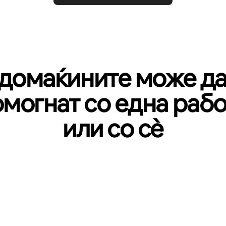
домаќините може да
омогнат со една рабо
или со сѐ