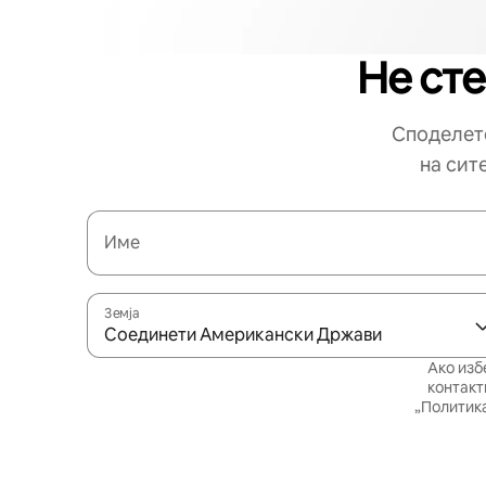
Не сте
Споделете
на сит
Име
Земја
Соединети Американски Држави
Ако изб
контакт
„Политика