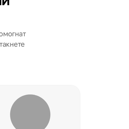
ни
помогнат
стакнете