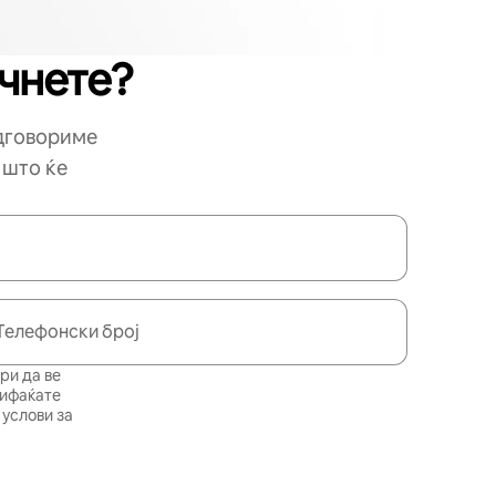
очнете?
одговориме
 што ќе
Телефонски број
ри да ве
рифаќате
услови за