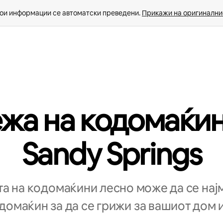
ои информации се автоматски преведени. 
Прикажи на оригиналнио
жа на кодомаќин
Sandy Springs
а на кодомаќини лесно може да се нај
омаќин за да се грижи за вашиот дом и