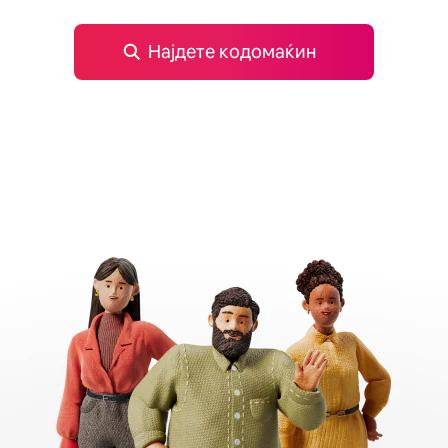
Најдете кодомаќин