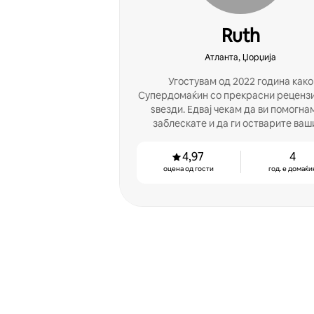
Ruth
Атланта, Џорџија
Угостувам од 2022 година како
Супердомаќин со прекрасни рецензи
ѕвезди. Едвај чекам да ви помогна
заблескате и да ги остварите ваш
соништа за угостување!
4,97
4
оцена од гости
год. е домаќи