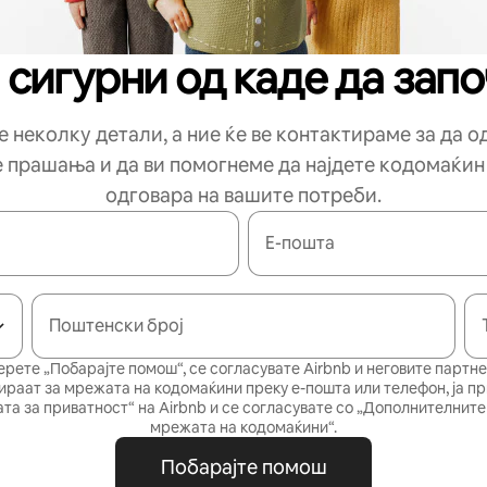
 сигурни од каде да зап
 неколку детали, а ние ќе ве контактираме за да 
е прашања и да ви помогнеме да најдете кодомаќин
одговара на вашите потреби.
Е-пошта
Поштенски број
ерете „Побарајте помош“, се согласувате Airbnb и неговите партне
ираат за мрежата на кодомаќини преку е-пошта или телефон, ја п
та за приватност“
на Airbnb и се согласувате со
„Дополнителните 
мрежата на кодомаќини“
.
Побарајте помош