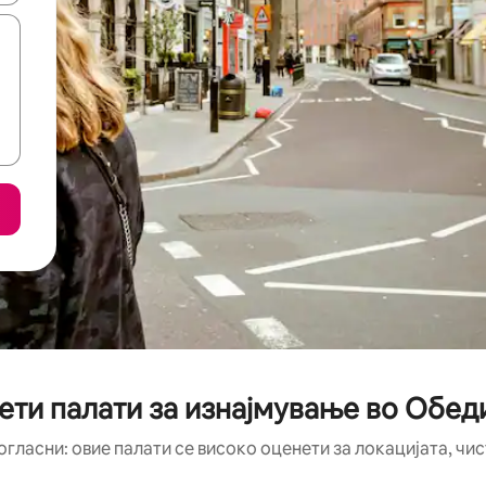
ети палати за изнајмување во Обед
огласни: овие палати се високо оценети за локацијата, чис