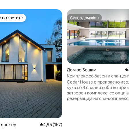
 на гостите
Супердомаќин
 на гостите
Супердомаќин
од 5, 203 рецензии
Дом во Бошам
П
Комплекс со базен и спа-цен
House
Cedar House е прекрасно из
куќа со 4 спални соби во при
затворен комплекс, со опција
резервација на спа-комплекс
внатрешен греен базен и
хидромасажна када и соба за
симулатор за голф ✔ 4 спални соби за
8 лица *ПРОЧИТАЈТЕ ПОДОЛ
imperley
Просечна оцена: 4,95 од 5, 167 рецензии
4,95 (167)
Голема градина сместена на 