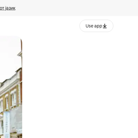
т јазик
Use app
ње или со лизгање.