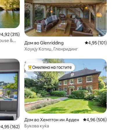
росечна оцена: 4,92 од 5, 315 рецензии
4,92 (315)
ouse &
Дом во Glenridding
Просечна оцена: 4,95 
4,95 (101)
Хоукју Котиџ, Гленридинг
Омилено на гостите
на гостите“
Меѓу најуспешните „Омилени на гостите“
Дом во Хемптон ин Арден
Просечна оцена: 4,96 
4,96 (506)
Букова куќа
росечна оцена: 4,95 од 5, 162 рецензии
4,95 (162)