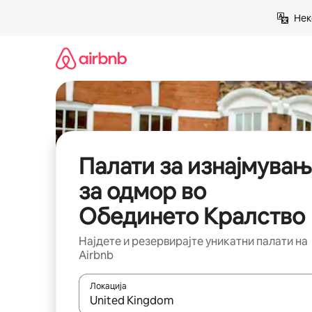
Прескокни
Нек
на
содржина
Палати за изнајмува
за одмор во
Обединето Кралство
Најдете и резервирајте уникатни палати на
Airbnb
Локација
Кога резултатите се достапни, движете се со 