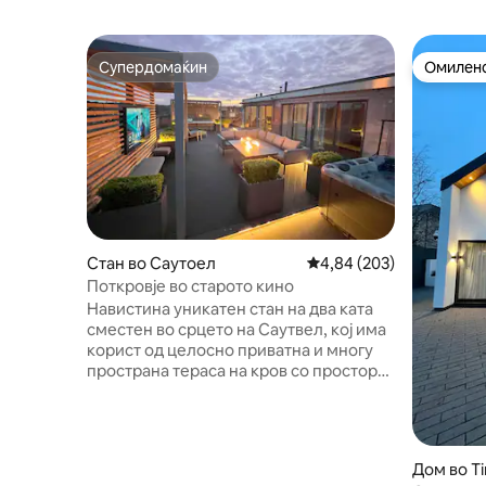
Супердомаќин
Омилено
Супердомаќин
Омилено
Стан во Саутоел
Просечна оцена: 4,84 
4,84 (203)
Поткровје во старото кино
Навистина уникатен стан на два ката
сместен во срцето на Саутвел, кој има
корист од целосно приватна и многу
пространа тераса на кров со простор
за седење на отворено, телевизор на
отворено, скара и уметничка
хидромасажна када Огромниот стан е
опремен со извонреден стандард,
Дом во T
плус исклучително добро опремен, кој