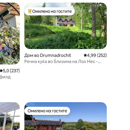
Омилено на гостите
на гостите“
Меѓу најуспешните „Омилени на гостите“
Дом во Drumnadrochit
Просечна оцена: 4,99 
4,99 (252)
Речна куќа во близина на Лох Нес -
погодна за миленици.
Просечна оцена: 5,0 од 5, 237 рецензии
5,0 (237)
нфилд
Омилено на гостите
на гостите“
Омилено на гостите