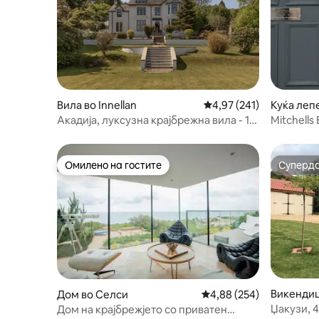
Вила во Innellan
Просечна оцена: 4,97 
4,97 (241)
Куќа леп
ад
Акадија, луксузна крајбрежна вила - 10
Mitchells
соби
лепенка 
Омилено на гостите
Суперд
Омилено на гостите
Суперд
Викендиц
Дом во Селси
Просечна оцена: 4,88 
4,88 (254)
Џакузи, 
Дом на крајбрежјето со приватен