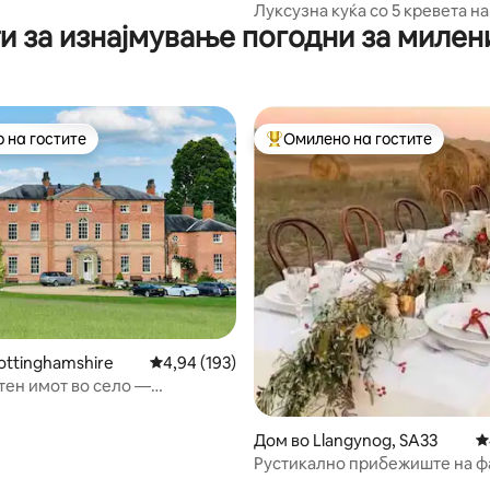
о близина на Стамфорд
Луксузна куќа со 5 кревета на
и за изнајмување погодни за миле
 на гостите
Омилено на гостите
 на гостите
Меѓу најуспешните „Омилени 
од 5, 346 рецензии
ottinghamshire
Просечна оцена: 4,94 од 5, 193 рецензии
4,94 (193)
тен имот во село —
ажна када и паркинг
Дом во Llangynog, SA33
П
Рустикално прибежиште на ф
4 до 8 лица.