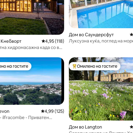
од 5, 122 рецензии
Дом во Саундерсфут
П
Луксузна куќа, поглед на мор
 Кнебворт
Просечна оцена: 4,95 од 5, 118 рецензии
4,95 (118)
сопствени удобности и прива
тна хидромасажна када со воз
о стакло во Лондон
но на гостите
Омилено на гостите
јуспешните „Омилени на гостите“
Меѓу најуспешните „Омилени 
evon
Просечна оцена: 4,99 од 5, 125 рецензии
4,99 (125)
- ilfracombe - Приватен
од 5, 171 рецензии
н базен
Дом во Langton
П