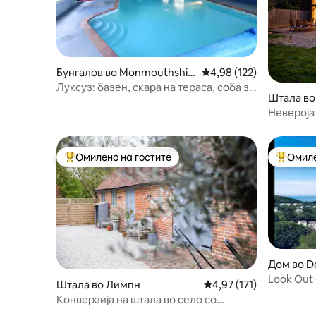
Бунгалов во Monmouthshir
Просечна оцена: 4,98 
4,98 (122)
e
Луксуз: базен, скара на тераса, соба за
Штала во
игри и хидромасажна када
Невероја
од дабов
Омилено на гостите
Омиле
Меѓу најуспешните „Омилени на гостите“
Меѓу на
Дом во D
Look Out 
Штала во Лимпн
Просечна оцена: 4,97 
4,97 (171)
внатреше
Конверзија на штала во село со
неверојатен поглед