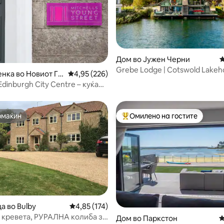
Дом во Јужен Черни
П
Grebe Lodge | Cotswold Lakeh
од 5, 241 рецензии
енка во Новиот Гр
Просечна оцена: 4,95 од 5, 226 рецензии
4,95 (226)
Hot Tub, Kayaks
 Edinburgh City Centre – куќа
со 4 спални соби
омаќин
Омилено на гостите
омаќин
Меѓу најуспешните „Омилени 
а во Bulby
Просечна оцена: 4,85 од 5, 174 рецензии
4,85 (174)
од 5, 254 рецензии
4 кревета, РУРАЛНА колиба за
Дом во Паркстон
П