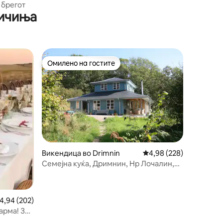
 брегот
ничиња
Омилено на гостите
на гостите“
Омилено на гостите
Викендица во Drimnin
Просечна оцена: 4,98 
4,98 (228)
Семејна куќа, Дримнин, Нр Лочалин,
Шкотска
росечна оцена: 4,94 од 5, 202 рецензии
4,94 (202)
арма! За