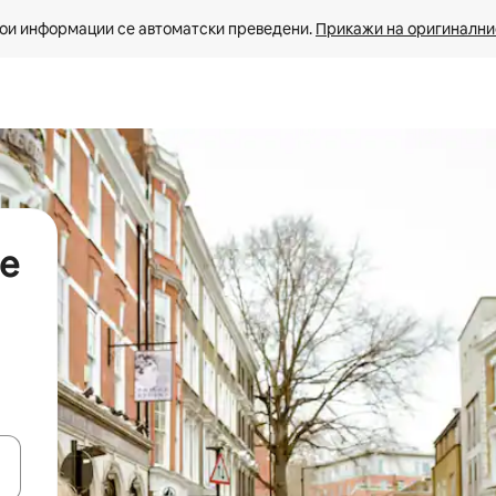
ои информации се автоматски преведени. 
Прикажи на оригиналнио
ње
копчињата со стрелки нагоре и надолу или истражувајте со допира