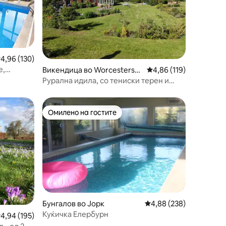
росечна оцена: 4,96 од 5, 130 рецензии
4,96 (130)
е,
Викендица во Worcestershi
Просечна оцена: 4,86 
4,86 (119)
тен базен
re
Рурална идила, со тениски терен и
базен
Омилено на гостите
на гостите“
Омилено на гостите
Бунгалов во Јорк
Просечна оцена: 4,88 
4,88 (238)
Куќичка Елербурн
росечна оцена: 4,94 од 5, 195 рецензии
4,94 (195)