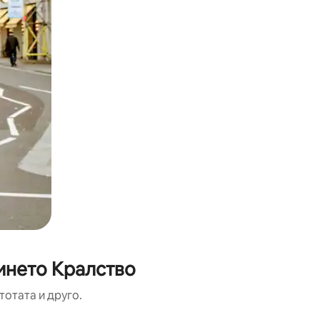
инето Кралство
тотата и друго.