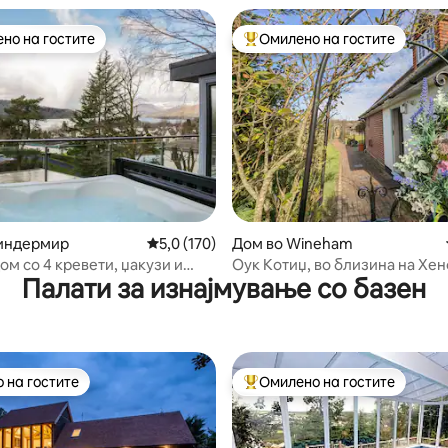
но на гостите
Омилено на гостите
јуспешните „Омилени на гостите“
Меѓу најуспешните „Омилени 
од 5, 455 рецензии
Виндермир
Просечна оцена: 5,0 од 5, 170 рецензии
5,0 (170)
Дом во Wineham
ом со 4 кревети, џакузи и
Оук Котиџ, во близина на Хе
Палати за изнајмување со базен
он езеро - миленичињата се
дени
 на гостите
Омилено на гостите
 на гостите
Меѓу најуспешните „Омилени 