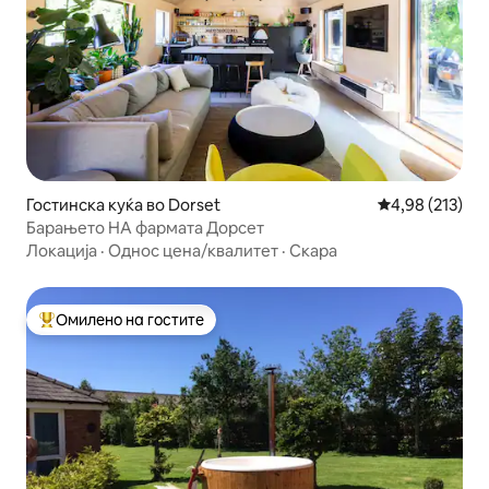
Гостинска куќа во Dorset
Просечна оцен
4,98 (213)
Барањето НА фармата Дорсет
Локација
·
Однос цена/квалитет
·
Скара
Омилено на гостите
Меѓу најуспешните „Омилени на гостите“