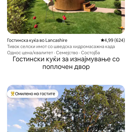
Гостинска куќа во Lancashire
Просечна оцена
4,99 (624)
Тивок селски имот со шведска хидромасажна када
Однос цена/квалитет
·
Семејство
·
Состојба
Гостински куќи за изнајмување со
поплочен двор
Омилено на гостите
Меѓу најуспешните „Омилени на гостите“