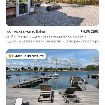
Гостинска куќа во Balnain
Просечна оцена
4,98 (288)
Бај Хил Ретрит. Еден кревет покриен со крофни
Однос цена/квалитет
·
Семејство
·
Затворени простори
Омилено на гостите
Меѓу најуспешните „Омилени на гостите“