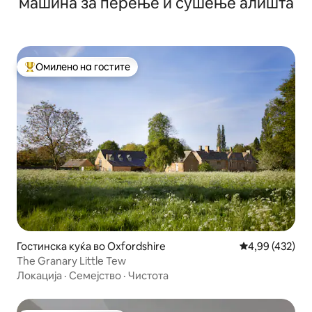
машина за перење и сушење алишта
Омилено на гостите
Меѓу најуспешните „Омилени на гостите“
Гостинска куќа во Oxfordshire
Просечна оцен
4,99 (432)
The Granary Little Tew
Локација
·
Семејство
·
Чистота