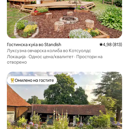
Гостинска куќа во Standish
Просечна оцен
4,98 (813)
Луксузна овчарска колиба во Котсуолдс
Локација
·
Однос цена/квалитет
·
Простори на
отворено
Омилено на гостите
Меѓу најуспешните „Омилени на гостите“