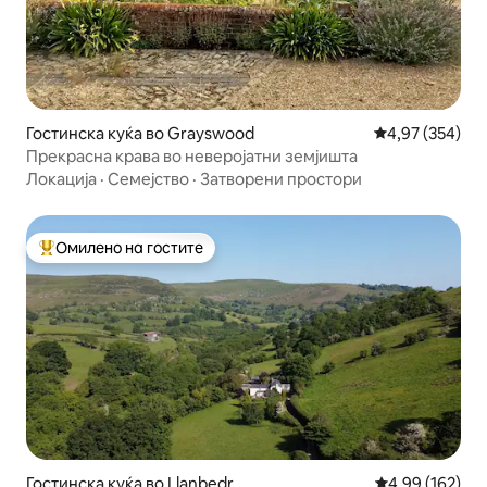
Гостинска куќа во Grayswood
Просечна оцен
4,97 (354)
Прекрасна крава во неверојатни земјишта
Локација
·
Семејство
·
Затворени простори
Омилено на гостите
Меѓу најуспешните „Омилени на гостите“
Гостинска куќа во Llanbedr
Просечна оцен
4,99 (162)