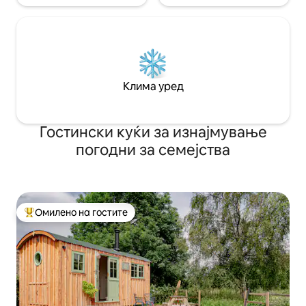
Клима уред
Гостински куќи за изнајмување
погодни за семејства
Омилено на гостите
Меѓу најуспешните „Омилени на гостите“