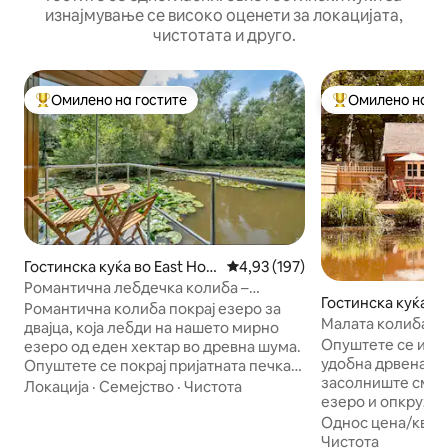
изнајмување се високо оценети за локацијата,
чистотата и друго.
Омилено на гостите
Омилено на го
Меѓу најуспешните „Омилени на гостите“
Меѓу најуспешни
Гостинска куќа во East Hoa
Просечна оцена: 4,93 од 5, 19
4,93 (197)
thly
Романтична лебдечка колиба –
Гостинска куќа во
„Удобно сместување на вода“
Романтична колиба покрај езеро за
thly
Малата колиба по
двајца, која лебди на нашето мирно
Опуштете се и од
езеро од еден хектар во древна шума.
удобна дрвена ко
Опуштете се покрај пријатната печка
засолниште смест
на дрва, гответе во целосно
Локација
·
Семејство
·
Чистота
езеро и опкружен
опремената кујна и разбудете се со
Уживајте во утри
магичен поглед на езерото од секоја
Однос цена/квал
јадењето на отво
соба. Во пролет, уживајте во шумата со
Чистота