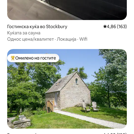
Гостинска куќа во Stockbury
Просечна оцен
4,86 (163)
Куќата за сауна
Однос цена/квалитет
·
Локација
·
Wifi
Омилено на гостите
Меѓу најуспешните „Омилени на гостите“