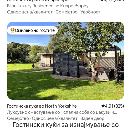
Bijou Luxury Residence во Кнаресбороу
Однос цена/квалитет
·
Семејство
·
Удобност
Омилено на гостите
Меѓу најуспешните „Омилени на гостите“
Гостинска куќа во North Yorkshire
Просечна оцен
4,91 (325)
Луксузно сместување со 1 спална соба со џакузи и
огниште
Семејство
·
Однос цена/квалитет
·
Заден двор
Гостински куќи за изнајмување со