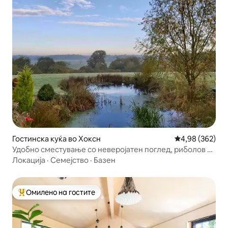
Гостинска куќа во Хоксн
Просечна оцен
4,98 (362)
Удобно сместување со неверојатен поглед, риболов и
кајакарење
Локација
·
Семејство
·
Базен
Омилено на гостите
Меѓу најуспешните „Омилени на гостите“