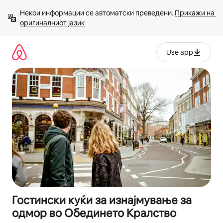
Прескокни
Некои информации се автоматски преведени. 
Прикажи на 
на
оригиналниот јазик
содржина
Use app
Гостински куќи за изнајмување за
одмор во Обединето Кралство