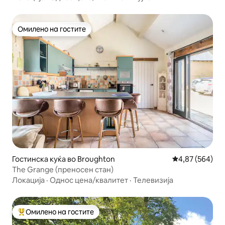
Омилено на гостите
Омилено на гостите
Гостинска куќа во Broughton
Просечна оцен
4,87 (564)
The Grange (преносен стан)
Локација
·
Однос цена/квалитет
·
Телевизија
Омилено на гостите
Меѓу најуспешните „Омилени на гостите“