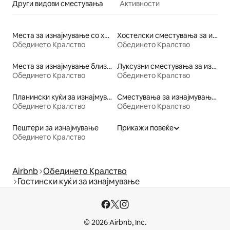
Други видови сместувања
Активности
Места за изнајмување со хидромасажна када
Хостелски сместувања за изнајмување
Обединето Кралство
Обединето Кралство
Места за изнајмување близу ски-патека
Луксузни сместувања за изнајмување
Обединето Кралство
Обединето Кралство
Планински куќи за изнајмување
Сместувања за изнајмување во верски објекти
Обединето Кралство
Обединето Кралство
Пештери за изнајмување
Прикажи повеќе
Обединето Кралство
Airbnb
Обединето Кралство
Гостински куќи за изнајмување
© 2026 Airbnb, Inc.