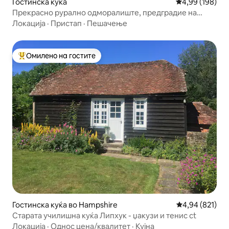
Гостинска куќа
Просечна оцен
4,99 (198)
Прекрасно рурално одморалиште, предградие на
Swanage
Локација
·
Пристап
·
Пешачење
Омилено на гостите
Меѓу најуспешните „Омилени на гостите“
Гостинска куќа во Hampshire
Просечна оцен
4,94 (821)
Старата училишна куќа Липхук - џакузи и тенис ct
Локација
·
Однос цена/квалитет
·
Кујна