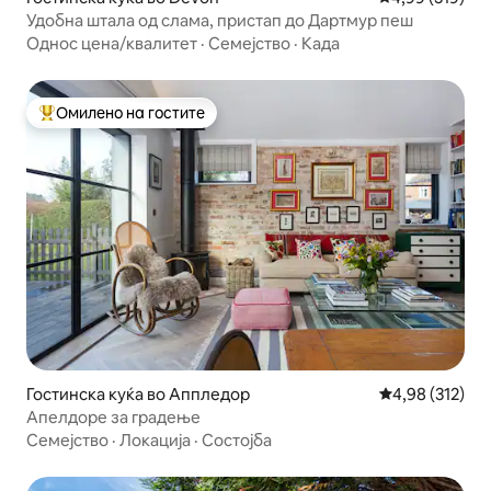
Удобна штала од слама, пристап до Дартмур пеш
Однос цена/квалитет
·
Семејство
·
Када
Омилено на гостите
Меѓу најуспешните „Омилени на гостите“
Гостинска куќа во Аппледор
Просечна оцен
4,98 (312)
Апелдоре за градење
Семејство
·
Локација
·
Состојба