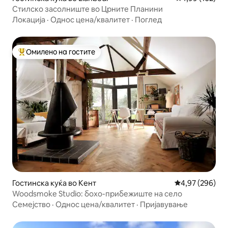
Стилско засолниште во Црните Планини
Локација
·
Однос цена/квалитет
·
Поглед
Омилено на гостите
Меѓу најуспешните „Омилени на гостите“
Гостинска куќа во Кент
Просечна оцен
4,97 (296)
Woodsmoke Studio: бохо-прибежиште на село
Семејство
·
Однос цена/квалитет
·
Пријавување