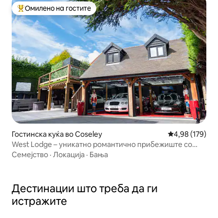
Омилено на гостите
Меѓу најуспешните „Омилени на гостите“
Гостинска куќа во Coseley
Просечна оцен
4,98 (179)
West Lodge – уникатно романтично прибежиште со
хидромасажна када
Семејство
·
Локација
·
Бања
Дестинации што треба да ги
истражите