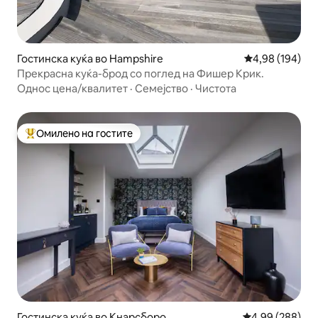
Гостинска куќа во Hampshire
Просечна оцен
4,98 (194)
Прекрасна куќа-брод со поглед на Фишер Крик.
Однос цена/квалитет
·
Семејство
·
Чистота
Омилено на гостите
Меѓу најуспешните „Омилени на гостите“
Гостинска куќа во Кнарсборо
Просечна оцена
4,99 (288)