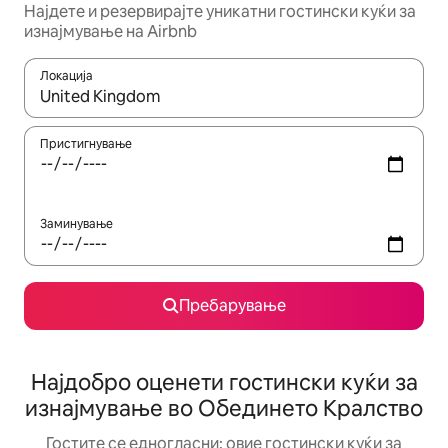
Најдете и резервирајте уникатни гостински куќи за
изнајмување на Airbnb
Локација
Кога резултатите се достапни, движете се со копчињата со 
Пристигнување
Заминување
Пребарување
Најдобро оценети гостински куќи за
изнајмување во Обединето Кралство
Гостите се едногласни: овие гостински куќи за