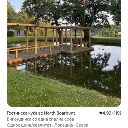
Гостинска куќа во North Boarhunt
Просечна оцен
4,99 (119)
Викендичка со една спална соба
Однос цена/квалитет
·
Локација
·
Скара