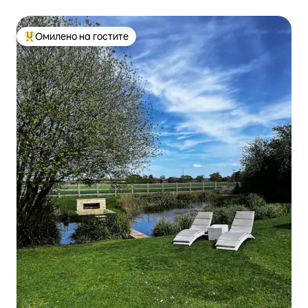
Омилено на гостите
Меѓу најуспешните „Омилени на гостите“