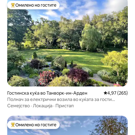
Омилено на гостите
Меѓу најуспешните „Омилени на гостите“
Гостинска куќа во Танворк-ин-Арден
Просечна оцен
4,97 (265)
Полнач за електрични возила во куќата за гости
Grazing 15 мин. BHX/NEC
Семејство
·
Локација
·
Пристап
Омилено на гостите
Меѓу најуспешните „Омилени на гостите“