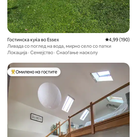
Гостинска куќа во Essex
Просечна оцен
4,99 (190)
Ливада со поглед на вода, мирно село со патки
Локација
·
Семејство
·
Снаоѓање наоколу
Омилено на гостите
Меѓу најуспешните „Омилени на гостите“