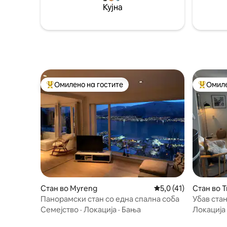
соби, дневна соба, бања, влез и мала
Кујна
магацинска соба. Камионите се
вклучени во сместувањето.
Омилено на гостите
Омиле
Меѓу најуспешните „Омилени на гостите“
Меѓу на
Стан во Myreng
Просечна оцена: 5,0
5,0 (41)
Стан во 
Панорамски стан со една спална соба
Убав стан
Тромсо
Семејство
·
Локација
·
Бања
Локација