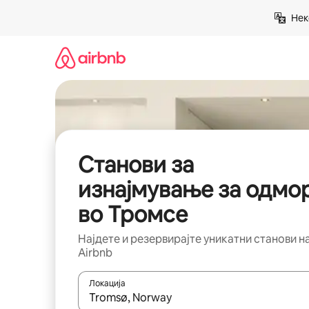
Прескокни
Нек
на
содржина
Станови за
изнајмување за одмо
во Тромсе
Најдете и резервирајте уникатни станови н
Airbnb
Локација
Кога резултатите се достапни, движете се со 