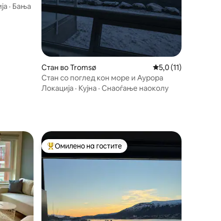
о
ја
·
Бања
Стан во Tromsø
Просечна оцена: 5,
5,0 (11)
Стан со поглед кон море и Аурора
Локација
·
Кујна
·
Снаоѓање наоколу
Омилено на гостите
Меѓу најуспешните „Омилени на гостите“