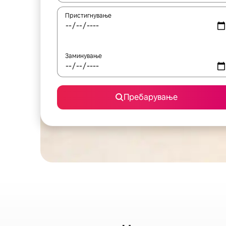
Пристигнување
Заминување
Пребарување