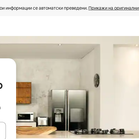
ои информации се автоматски преведени. 
Прикажи на оригиналнио
р
а
копчињата со стрелки нагоре и надолу или истражувајте со допира