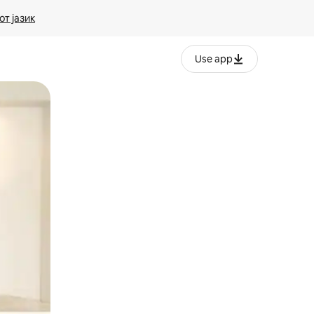
т јазик
Use app
ње или со лизгање.