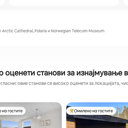
 Arctic Cathedral, Polaria и Norwegian Telecom Museum
о оценети станови за изнајмување 
гласни: овие станови се високо оценети за локацијата, чи
 на гостите
Омилено на гостите
 на гостите
Меѓу најуспешните „Омилени 