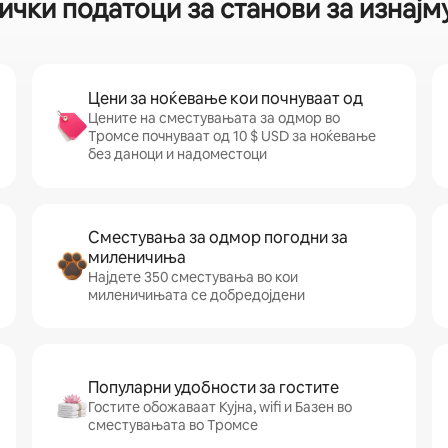
ички податоци за станови за изнај
Цени за ноќевање кои почнуваат од
Цените на сместувањата за одмор во
Тромсе почнуваат од 10 $ USD за ноќевање
без даноци и надоместоци
Сместувања за одмор погодни за
миленичиња
Најдете 350 сместувања во кои
миленичињата се добредојдени
Популарни удобности за гостите
Гостите обожаваат Кујна, wifi и Базен во
сместувањата во Тромсе