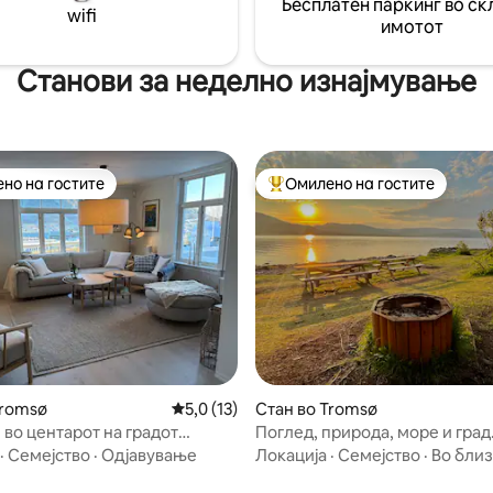
Бесплатен паркинг во ск
светилки, нема сообраќај, не
wifi
асфалт. Добре дојдовте!
имотот
Станови за неделно изнајмување
но на гостите
Омилено на гостите
јуспешните „Омилени на гостите“
Меѓу најуспешните „Омилени 
 од 5, 41 рецензии
Tromsø
Просечна оцена: 5,0 од 5, 13 рецензии
5,0 (13)
Стан во Tromsø
 во центарот на градот
Поглед, природа, море и град
Бесплатен паркинг
·
Семејство
·
Одјавување
Локација
·
Семејство
·
Во бли