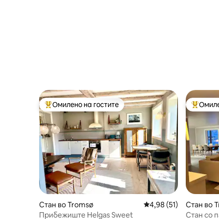
Омилено на гостите
Омиле
Меѓу најуспешните „Омилени на гостите“
Меѓу на
Стан во Tromsø
Просечна оцена: 4,98
4,98 (51)
Стан во 
Прибежиште Helgas Sweet
Стан со 