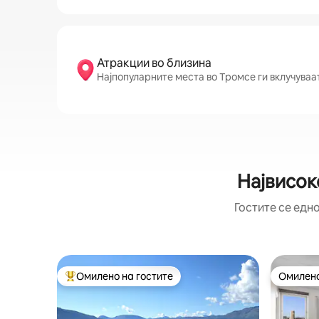
Атракции во близина
Најпопуларните места во Тромсе ги вклучуваат
Највисок
Гостите се едно
Омилено на гостите
Омилено
Меѓу најуспешните „Омилени на гостите“
Омилено