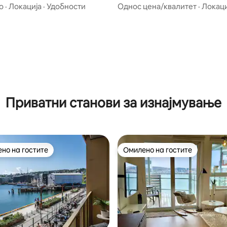
поглед на планините и морет
о
·
Локација
·
Удобности
Однос цена/квалитет
·
Локаци
Приватни станови за изнајмување
но на гостите
Омилено на гостите
јуспешните „Омилени на гостите“
Омилено на гостите