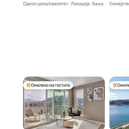
Однос цена/квалитет
·
Локација
·
Бања
Семејств
Омилено на гостите
Омиле
Меѓу најуспешните „Омилени на гостите“
Меѓу на