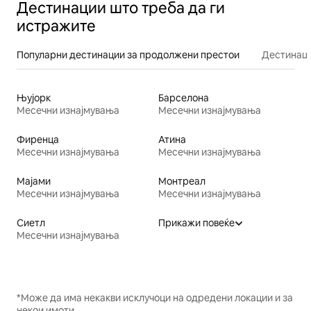
Дестинации што треба да ги
истражите
Популарни дестинации за продолжени престои
Дестинаци
Њујорк
Барселона
Месечни изнајмувања
Месечни изнајмувања
Фиренца
Атина
Месечни изнајмувања
Месечни изнајмувања
Мајами
Монтреал
Месечни изнајмувања
Месечни изнајмувања
Сиетл
Прикажи повеќе
Месечни изнајмувања
*Може да има некакви исклучоци на одредени локации и за
некои имоти.