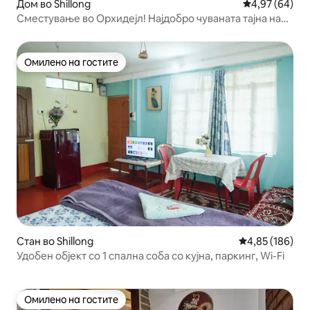
Дом во Shillong
Просечна оце
4,97 (64)
Сместување во Орхидејл! Најдобро чуваната тајна на
Шилонг!
Омилено на гостите
Омилено на гостите
Стан во Shillong
Просечна оцен
4,85 (186)
Удобен објект со 1 спална соба со кујна, паркинг, Wi-Fi
Омилено на гостите
Омилено на гостите