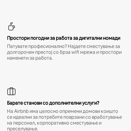
Простори погодни за работа за дигитални номади
Патувате професионално? Најдете сместување за
долгорочен престој со брза wifi мрежа и простори
наменети за работа.
Барате станови со дополнителни услуги?
На Airbnb има целосно опремени домови коишто
се идеални за потребите поврзани со вработување
на персонал, корпоративно сместување и
преселување.