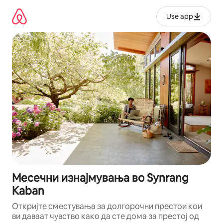
Прескокни
на
Use app
содржина
Месечни изнајмувања во Synrang
Kaban
Откријте сместувања за долгорочни престои кои
ви даваат чувство како да сте дома за престој од