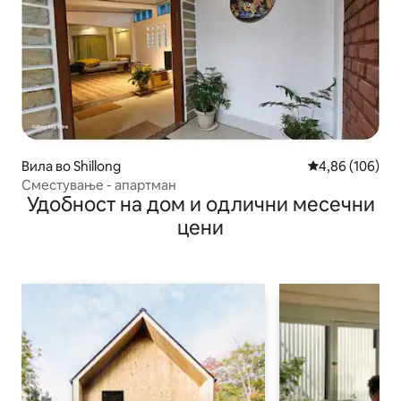
Вила во Shillong
Просечна оцен
4,86 (106)
Сместување - апартман
Удобност на дом и одлични месечни
цени