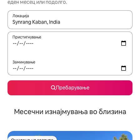
еден месец или подолго.
Локација
Кога резултатите се достапни, движете се со копчињата со 
Пристигнување
Заминување
Пребарување
Месечни изнајмувања во близина