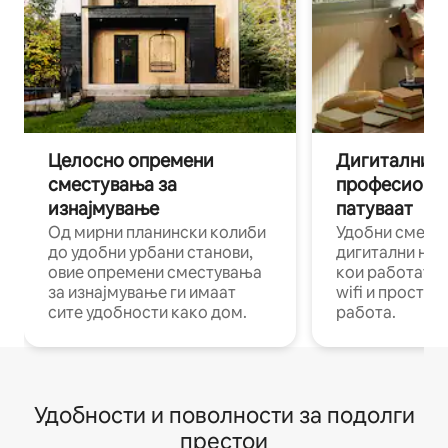
Целосно опремени
Дигитални н
сместувања за
професиона
изнајмување
патуваат
Од мирни планински колиби
Удобни смест
до удобни урбани станови,
дигитални ном
овие опремени сместувања
кои работат н
за изнајмување ги имаат
wifi и простор
сите удобности како дом.
работа.
Удобности и поволности за подолги
престои