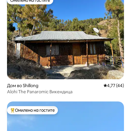
Омилено на гостите
Омилено на гостите
Дом во Shillong
Просечна оце
4,77 (44)
Alohi The Panaromic Викендица
Омилено на гостите
Меѓу најуспешните „Омилени на гостите“