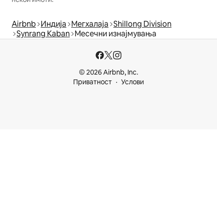
Airbnb
Индија
Мегхалаја
Shillong Division
Synrang Kaban
Месечни изнајмувања
© 2026 Airbnb, Inc.
Приватност
Услови