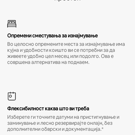
Опремени сместувања за изнајмување
Во целосно опремените места за изнајмување има
кујна и удобности коишто ви се потребни за да
живеете удобно цел месец или подолго. Ова е
совршена алтернатива на поднаем.
Флексибилност каква што ви треба
Изберете ги точните датуми на пристигнување и
заминување и лесно резервирајте онлајн, без
дополнителни обврски и документација.*