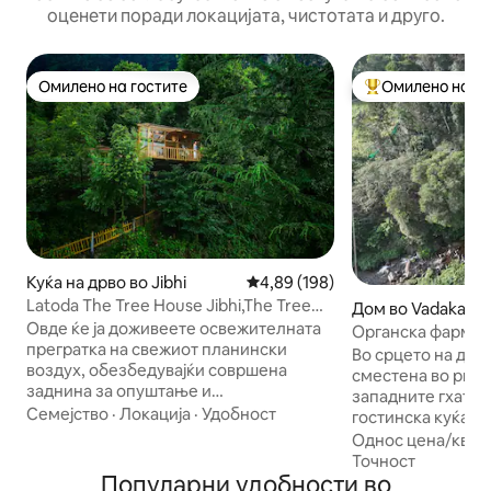
оценети поради локацијата, чистотата и друго.
Омилено на гостите
Омилено на го
Омилено на гостите
Меѓу најуспешни
Куќа на дрво во Jibhi
Просечна оцена: 4,89 од 5, 19
4,89 (198)
Latoda The Tree House Jibhi,The Tree
Дом во Vadakaunj
Cottage Jibhi
Овде ќе ја доживеете освежителната
Органска фарма Li
прегратка на свежиот планински
Во срцето на дол
воздух, обезбедувајќи совршена
сместена во рид
заднина за опуштање и
западните гхати,
размислување. Искусете го шармот на
Семејство
·
Локација
·
Удобност
гостинска куќа и
готвењето заедно со нас во нашата
фарма. 45 минути возење до
Однос цена/квал
волшебна викендичка на дрво!
Кодаиканал и 25
Точност
Уживајте во добрината на претежно
Популарни удобности во
нашиот имот. Со поглед кон поток со