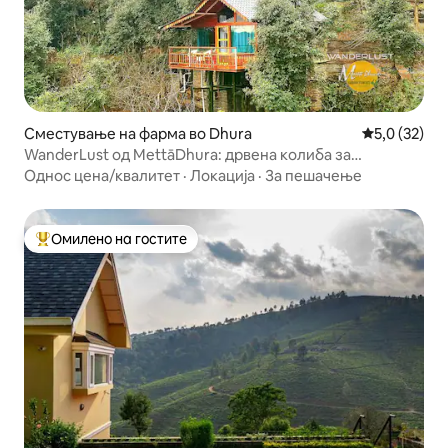
Сместување на фарма во Dhura
Просечна оц
5,0 (32)
WanderLust од MettāDhura: дрвена колиба за
прегрнување дрвја
Однос цена/квалитет
·
Локација
·
За пешачење
Омилено на гостите
Меѓу најуспешните „Омилени на гостите“