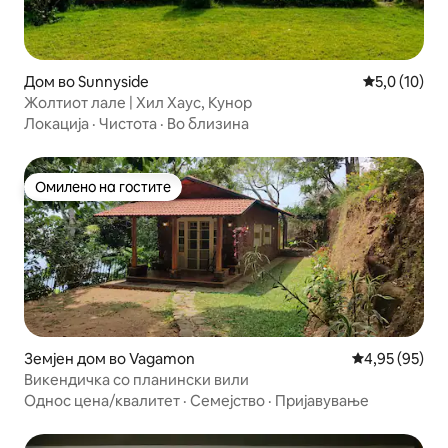
Дом во Sunnyside
Просечна оц
5,0 (10)
Жолтиот лале | Хил Хаус, Кунор
Локација
·
Чистота
·
Во близина
Омилено на гостите
Омилено на гостите
Земјен дом во Vagamon
Просечна оце
4,95 (95)
Викендичка со планински вили
Однос цена/квалитет
·
Семејство
·
Пријавување