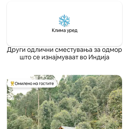
Клима уред
Други одлични сместувања за одмор
што се изнајмуваат во Индија
Омилено на гостите
Меѓу најуспешните „Омилени на гостите“