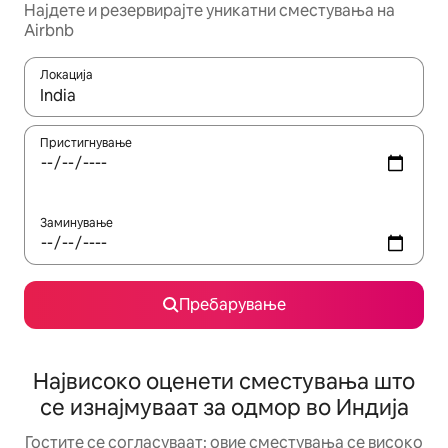
Најдете и резервирајте уникатни сместувања на
Airbnb
Локација
Кога резултатите се достапни, движете се со копчињата со 
Пристигнување
Заминување
Пребарување
Највисоко оценети сместувања што
се изнајмуваат за одмор во Индија
Гостите се согласуваат: овие сместувања се високо