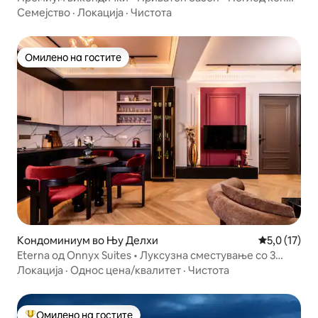
природата
Семејство
·
Локација
·
Чистота
Омилено на гостите
Омилено на гостите
Кондоминиум во Њу Делхи
Просечна оц
5,0 (17)
Eterna од Onnyx Suites • Луксузна сместување со 3
спални соби и кујна со када
Локација
·
Однос цена/квалитет
·
Чистота
Омилено на гостите