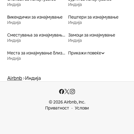
Индија
Индија
Викендички за изнајмување
Пештери за изнајмување
Индија
Индија
Сместувања за изнајмување во верски објекти
Замоци за изнајмување
Индија
Индија
Места за изнајмување близу ски-патека
Прикажи повеќе
Индија
Airbnb
Индија
© 2026 Airbnb, Inc.
Приватност
Услови