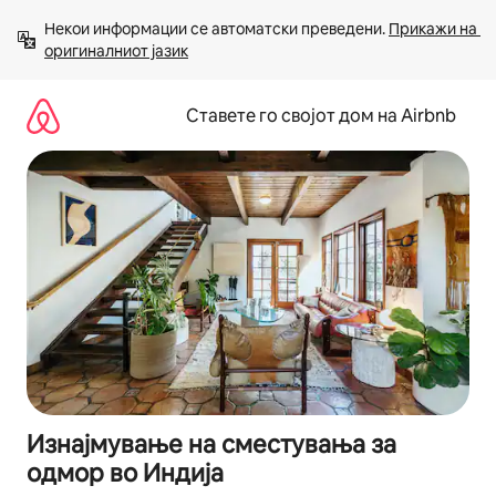
Прескокни
Некои информации се автоматски преведени. 
Прикажи на 
на
оригиналниот јазик
содржина
Ставете го својот дом на Airbnb
Изнајмување на сместувања за
одмор во Индија