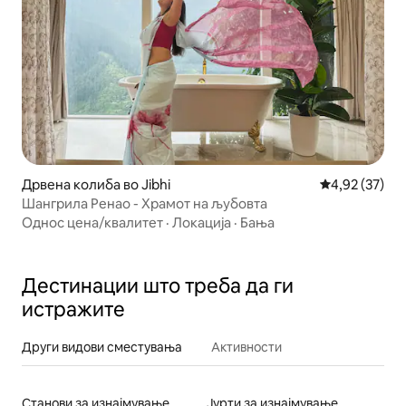
Дрвена колиба во Jibhi
Просечна оце
4,92 (37)
Шангрила Ренао - Храмот на љубовта
Однос цена/квалитет
·
Локација
·
Бања
Дестинации што треба да ги
истражите
Други видови сместувања
Активности
Станови за изнајмување
Јурти за изнајмување