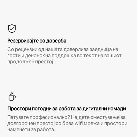
Резервирајте со доверба
Со рецензии од нашата доверлива заедница на
гости и деноноќна поддршка во текот на вашиот
продолжен престој.
Простори погодни за работа за дигитални номади
Патувате професионално? Најдете сместување за
долгорочен престој со брза wifi мрежа и простори
наменети за работа.