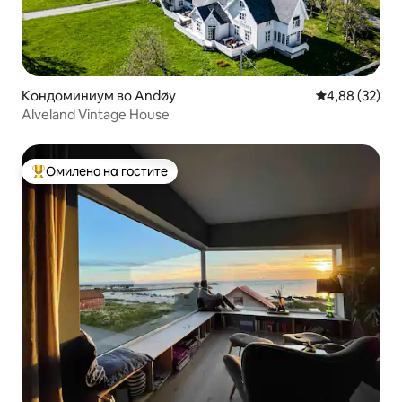
Кондоминиум во Andøy
Просечна оце
4,88 (32)
Alveland Vintage House
Омилено на гостите
Меѓу најуспешните „Омилени на гостите“