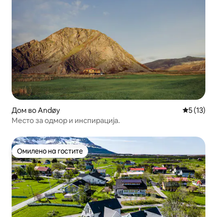
Дом во Andøy
Просечна 
5 (13)
Место за одмор и инспирација.
Омилено на гостите
Омилено на гостите