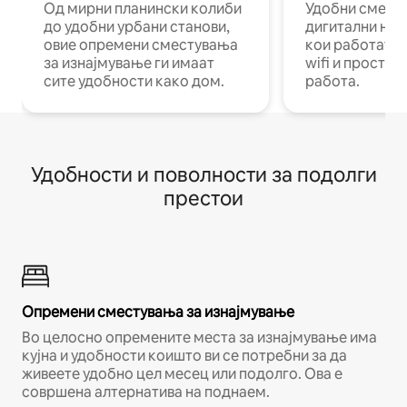
Од мирни планински колиби
Удобни смест
до удобни урбани станови,
дигитални ном
овие опремени сместувања
кои работат н
за изнајмување ги имаат
wifi и простор
сите удобности како дом.
работа.
Удобности и поволности за подолги
престои
Опремени сместувања за изнајмување
Во целосно опремените места за изнајмување има
кујна и удобности коишто ви се потребни за да
живеете удобно цел месец или подолго. Ова е
совршена алтернатива на поднаем.