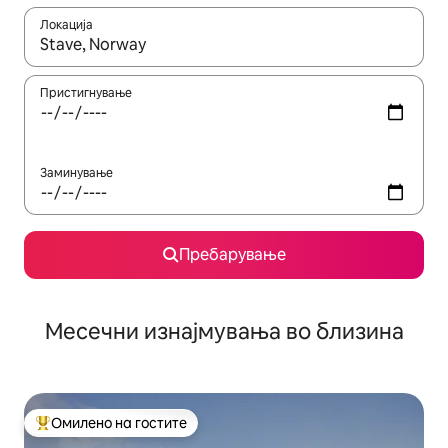
Локација
Кога резултатите се достапни, движете се со копчињата со 
Пристигнување
Заминување
Пребарување
Месечни изнајмувања во близина
Омилено на гостите
Меѓу најуспешните „Омилени на гостите“