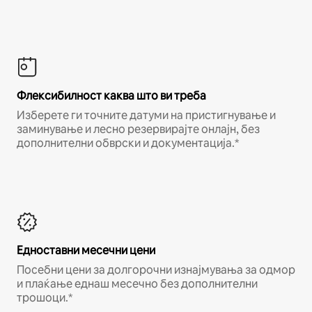
Флексибилност каква што ви треба
Изберете ги точните датуми на пристигнување и
заминување и лесно резервирајте онлајн, без
дополнителни обврски и документација.*
Едноставни месечни цени
Посебни цени за долгорочни изнајмувања за одмор
и плаќање еднаш месечно без дополнителни
трошоци.*