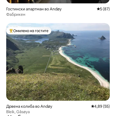
Гостински апартман во Andøy
Просечна 
5 (87)
Фабрикен
Омилено на гостите
Меѓу најуспешните „Омилени на гостите“
Дрвена колиба во Andøy
Просечна оце
4,89 (55)
Bleik, Gåsøya