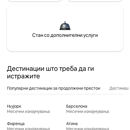
Стан со дополнителни услуги
Дестинации што треба да ги
истражите
Популарни дестинации за продолжени престои
Дестинаци
Њујорк
Барселона
Месечни изнајмувања
Месечни изнајмувања
Фиренца
Атина
Месечни изнајмувања
Месечни изнајмувања