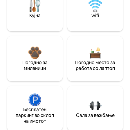
Кујна
wifi
Погодно за
Погодно место за
миленици
работа со лаптоп
Бесплатен
паркинг во склоп
Сала за вежбање
на имотот