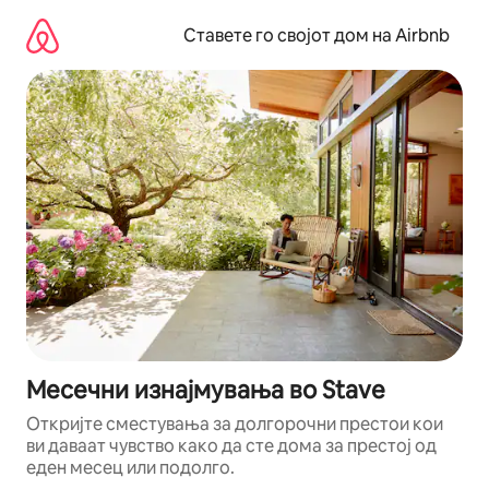
Прескокни
на
Ставете го својот дом на Airbnb
содржина
Месечни изнајмувања во Stave
Откријте сместувања за долгорочни престои кои
ви даваат чувство како да сте дома за престој од
еден месец или подолго.