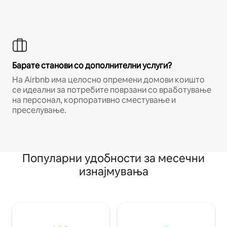
Барате станови со дополнителни услуги?
На Airbnb има целосно опремени домови коишто
се идеални за потребите поврзани со вработување
на персонал, корпоративно сместување и
преселување.
Популарни удобности за месечни
изнајмувања