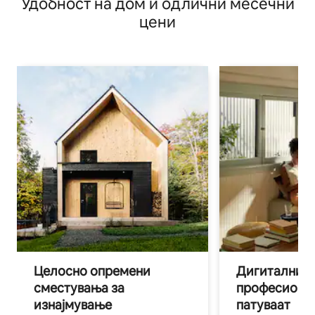
Удобност на дом и одлични месечни
цени
Целосно опремени
Дигитални н
сместувања за
професиона
изнајмување
патуваат