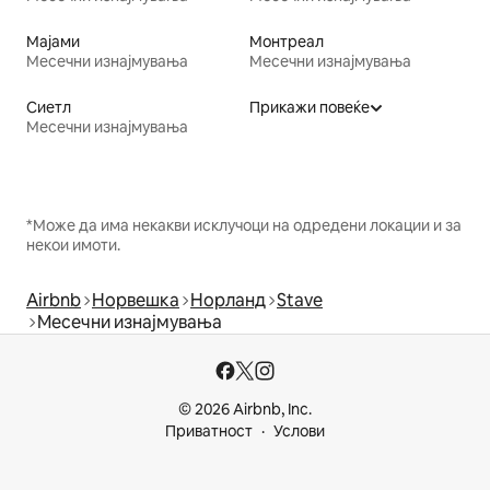
Мајами
Монтреал
Месечни изнајмувања
Месечни изнајмувања
Сиетл
Прикажи повеќе
Месечни изнајмувања
*Може да има некакви исклучоци на одредени локации и за
некои имоти.
Airbnb
Норвешка
Норланд
Stave
Месечни изнајмувања
© 2026 Airbnb, Inc.
Приватност
Услови