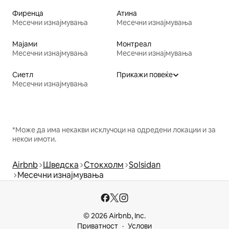
Фиренца
Атина
Месечни изнајмувања
Месечни изнајмувања
Мајами
Монтреал
Месечни изнајмувања
Месечни изнајмувања
Сиетл
Прикажи повеќе
Месечни изнајмувања
*Може да има некакви исклучоци на одредени локации и за
некои имоти.
Airbnb
Шведска
Стокхолм
Solsidan
Месечни изнајмувања
© 2026 Airbnb, Inc.
Приватност
Услови