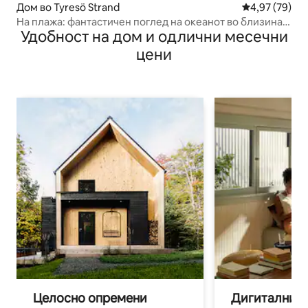
Дом во Tyresö Strand
Просечна оце
4,97 (79)
На плажа: фантастичен поглед на океанот во близина
Удобност на дом и одлични месечни
на Стокхолм
цени
Целосно опремени
Дигитални н