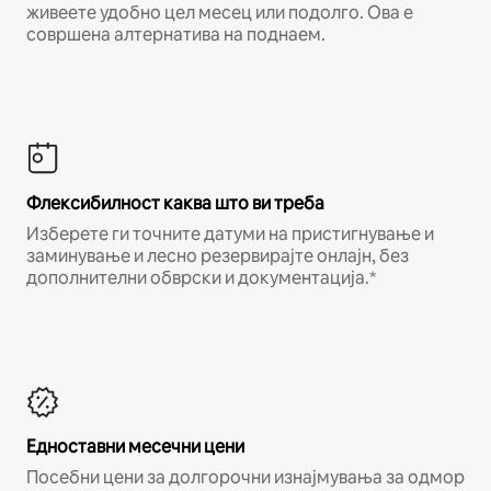
живеете удобно цел месец или подолго. Ова е
совршена алтернатива на поднаем.
Флексибилност каква што ви треба
Изберете ги точните датуми на пристигнување и
заминување и лесно резервирајте онлајн, без
дополнителни обврски и документација.*
Едноставни месечни цени
Посебни цени за долгорочни изнајмувања за одмор