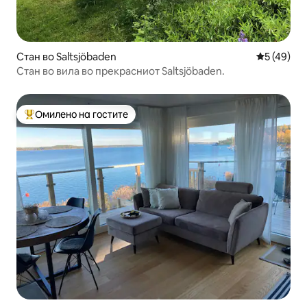
Стан во Saltsjöbaden
Просечна 
5 (49)
Стан во вила во прекрасниот Saltsjöbaden.
Омилено на гостите
Меѓу најуспешните „Омилени на гостите“