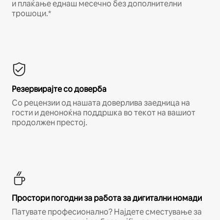
и плаќање еднаш месечно без дополнителни
трошоци.*
Резервирајте со доверба
Со рецензии од нашата доверлива заедница на
гости и деноноќна поддршка во текот на вашиот
продолжен престој.
Простори погодни за работа за дигитални номади
Патувате професионално? Најдете сместување за