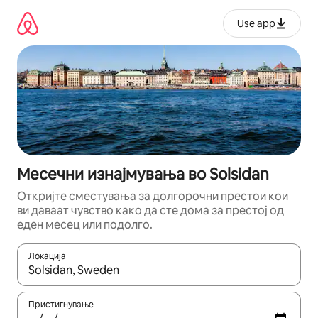
Прескокни
на
Use app
содржина
Месечни изнајмувања во Solsidan
Откријте сместувања за долгорочни престои кои
ви даваат чувство како да сте дома за престој од
еден месец или подолго.
Локација
Кога резултатите се достапни, движете се со копчињата со 
Пристигнување