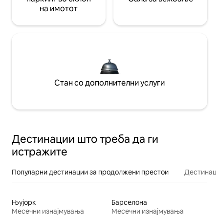
на имотот
Стан со дополнителни услуги
Дестинации што треба да ги
истражите
Популарни дестинации за продолжени престои
Дестинаци
Њујорк
Барселона
Месечни изнајмувања
Месечни изнајмувања