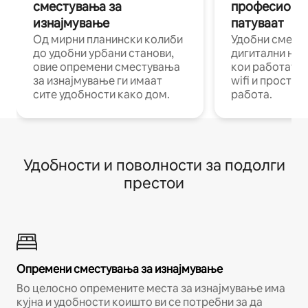
сместувања за
професиона
изнајмување
патуваат
Од мирни планински колиби
Удобни смест
до удобни урбани станови,
дигитални ном
овие опремени сместувања
кои работат н
за изнајмување ги имаат
wifi и простор
сите удобности како дом.
работа.
Удобности и поволности за подолги
престои
Опремени сместувања за изнајмување
Во целосно опремените места за изнајмување има
кујна и удобности коишто ви се потребни за да