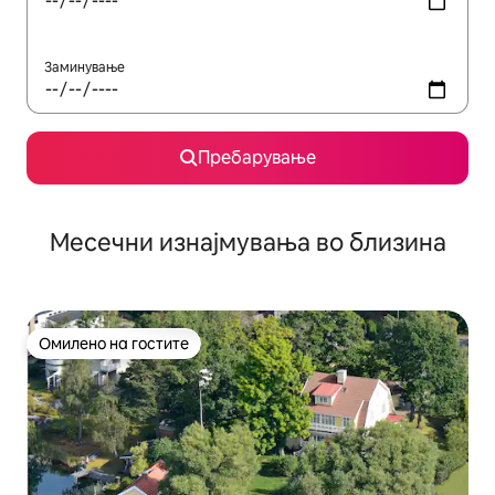
Заминување
Пребарување
Месечни изнајмувања во близина
Омилено на гостите
Омилено на гостите