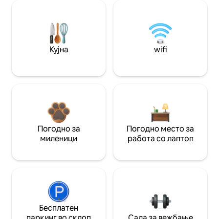
Кујна
wifi
Погодно за
Погодно место за
миленици
работа со лаптоп
Бесплатен
паркинг во склоп
Сала за вежбање