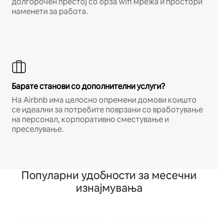
долгорочен престој со брза wifi мрежа и простори
наменети за работа.
Барате станови со дополнителни услуги?
На Airbnb има целосно опремени домови коишто
се идеални за потребите поврзани со вработување
на персонал, корпоративно сместување и
преселување.
Популарни удобности за месечни
изнајмувања