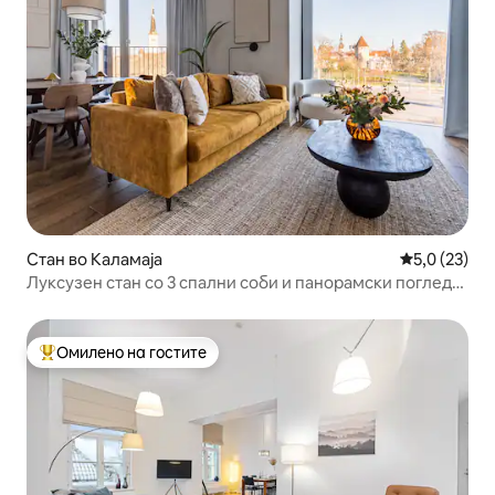
Стан во Каламаја
Просечна оц
5,0 (23)
Луксузен стан со 3 спални соби и панорамски поглед
на стариот град | 6 балкони
Омилено на гостите
Меѓу најуспешните „Омилени на гостите“