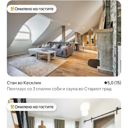
Омилено на гостите
Меѓу најуспешните „Омилени на гостите“
Стан во Кесклин
Просечна оц
5,0 (15)
Пентхаус со 3 спални соби и сауна во Стариот град
Омилено на гостите
Меѓу најуспешните „Омилени на гостите“