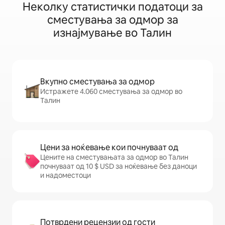
Неколку статистички податоци за
сместувања за одмор за
изнајмување во Талин
Вкупно сместувања за одмор
Истражете 4.060 сместувања за одмор во
Талин
Цени за ноќевање кои почнуваат од
Цените на сместувањата за одмор во Талин
почнуваат од 10 $ USD за ноќевање без даноци
и надоместоци
Потврдени рецензии од гости