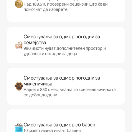
Над 188.510 проверени рецензии што ќе ви
помогнат да изберете
Сместувања за одмор погодни за
семејства
990 имоти нудат дополнителен простор и
удобности погодни за деца
Сместувања за одмор погодни за
миленичиња
Најдете 850 сместувања во кои миленичињата
се добредојдени
Сместувања за одмор со базен
10 сместувања имаат базени