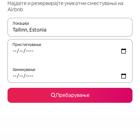
Најдете и резервирајте уникатни сместувања на
Airbnb
Локација
Кога резултатите се достапни, движете се со копчињата со 
Пристигнување
Заминување
Пребарување