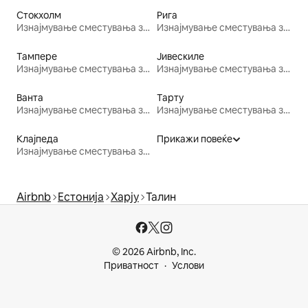
Стокхолм
Рига
Изнајмување сместувања за одмор
Изнајмување сместувања за одмор
Тампере
Јивескиле
Изнајмување сместувања за одмор
Изнајмување сместувања за одмор
Ванта
Тарту
Изнајмување сместувања за одмор
Изнајмување сместувања за одмор
Клајпеда
Прикажи повеќе
Изнајмување сместувања за одмор
Airbnb
Естонија
Харју
Талин
© 2026 Airbnb, Inc.
Приватност
Услови