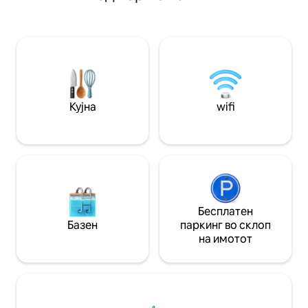
чекори од кафулиња, трамваи и
професионално ч
Стокман. Целосно реновиран во 2024
пристап до локал
година, овој дом од варовник е
вежбање • Вклуче
комбинација од нордиска елеганција,
онлајн пристап до
високи тавани и природна светлина за
бесконтактен при
совршено урбано прибежиште.
пријавување и до
Резервирајте го своето патување во
барање) • брз wif
Талин уште денес! Тимот на SmartStay
• Бесплатно чува
Кујна
wifi
Estonia ви посакува добредојде!
Достапно е детск
Бесплатен
Базен
паркинг во склоп
на имотот