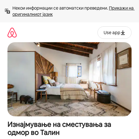
Прескокни
Некои информации се автоматски преведени. 
Прикажи на 
на
оригиналниот јазик
содржина
Use app
Изнајмување на сместувања за
одмор во Талин