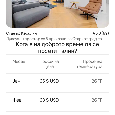
Стан во Кесклин
Просечна оц
5,0 (69)
Луксузен простор со 5 приказни во Стариот град со
Кога е најдоброто време да се
грижа
посети Талин?
Месец
Просечна
Просечна
цена
температура
Јан.
65 $ USD
26 °F
Фев.
63 $ USD
26 °F