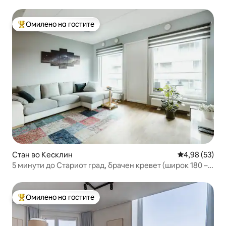
паркинг
Омилено на гостите
Меѓу најуспешните „Омилени на гостите“
Стан во Кесклин
Просечна оце
4,98 (53)
5 минути до Стариот град, брачен кревет (широк 180 –
220 см), балкон, паркинг 6 €/ден
Омилено на гостите
Меѓу најуспешните „Омилени на гостите“