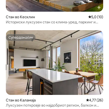
Стан во Кесклин
Просечна оц
5,0 (10)
Историски луксузен стан со клима-уред, паркинг и
градина
Супердомаќин
Супердомаќин
Стан во Каламаја
Просечна оце
4,77 (26)
Луксузен поткровје во најдобриот регион, балкон и