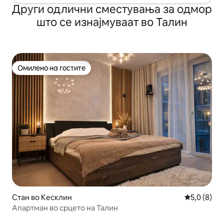
Други одлични сместувања за одмор
што се изнајмуваат во Талин
Омилено на гостите
Омилено на гостите
Стан во Кесклин
Просечна о
5,0 (8)
Апартман во срцето на Талин