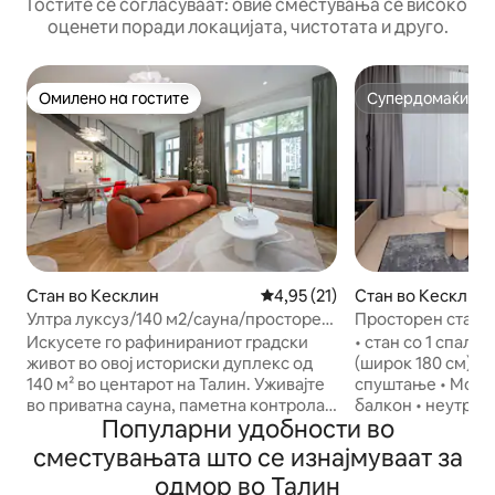
Гостите се согласуваат: овие сместувања се високо
оценети поради локацијата, чистотата и друго.
Омилено на гостите
Супердомаќин
Омилено на гостите
Супердомаќин
Стан во Кесклин
Просечна оцена: 4,95 од 5, 2
4,95 (21)
Стан во Кесклин
Ултра луксуз/140 м2/сауна/просторен
Просторен стан с
плакар/канцеларија
балкон
Искусете го рафинираниот градски
• стан со 1 спалн
живот во овој историски дуплекс од
(широк 180 см) •
140 м² во центарот на Талин. Уживајте
спуштање • Може 
во приватна сауна, паметна контрола
балкон • неутрал
Популарни удобности во
на климата во домот, дизајнерска
неутрален и двоен
француска кујна и пристап до сала за
• Кујна • вентила
сместувањата што се изнајмуваат за
вежбање само за станари. Одморете
ладење • заедни
одмор во Талин
се во тивок двор на само неколку
перење алишта •