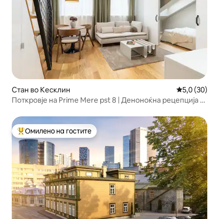
Стан во Кесклин
Просечна оц
5,0 (30)
Поткровје на Prime Mere pst 8 | Деноноќна рецепција и
паркинг
Омилено на гостите
Меѓу најуспешните „Омилени на гостите“