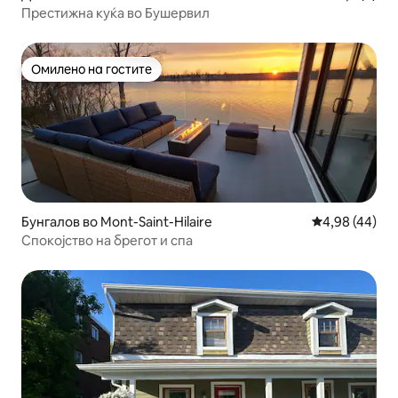
Престижна куќа во Бушервил
Омилено на гостите
Омилено на гостите
Бунгалов во Mont-Saint-Hilaire
Просечна оце
4,98 (44)
Спокојство на брегот и спа