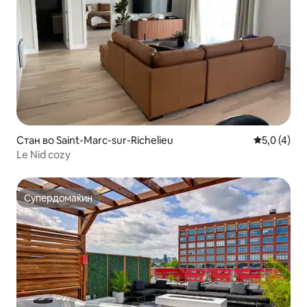
Стан во Saint-Marc-sur-Richelieu
Просечна о
5,0 (4)
Le Nid cozy
Супердомаќин
Супердомаќин