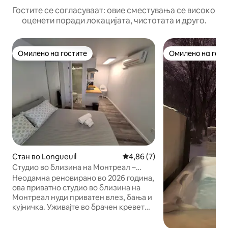
Гостите се согласуваат: овие сместувања се високо
оценети поради локацијата, чистотата и друго.
Омилено на гостите
Омилено на гост
Омилено на гостите
Омилено на гост
Стан во Longueuil
Просечна оцена: 4,86 од 5, 
4,86 (7)
Студио во близина на Монтреал –
строго за непушачи
Неодамна реновирано во 2026 година,
ова приватно студио во близина на
Монтреал нуди приватен влез, бања и
кујничка. Уживајте во брачен кревет
(широк 150 – 179 см), клима-уред и
греење преку ѕидна топлинска пумпа,