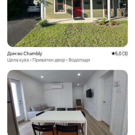
Дом во Chambly
Просечна о
5,0 (3)
Цела куќа • Приватен двор • Водопади