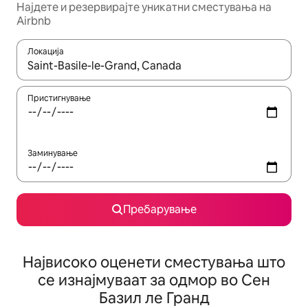
Најдете и резервирајте уникатни сместувања на
Airbnb
Локација
Кога резултатите се достапни, движете се со копчињата со 
Пристигнување
Заминување
Пребарување
Највисоко оценети сместувања што
се изнајмуваат за одмор во Сен
Базил ле Гранд