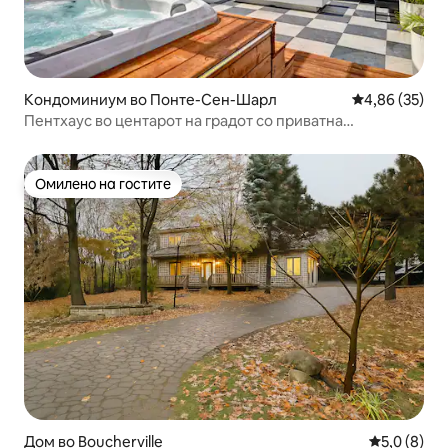
Кондоминиум во Понте-Сен-Шарл
Просечна оце
4,86 (35)
Пентхаус во центарот на градот со приватна
хидромасажна када на покривот
Омилено на гостите
Омилено на гостите
Дом во Boucherville
Просечна о
5,0 (8)