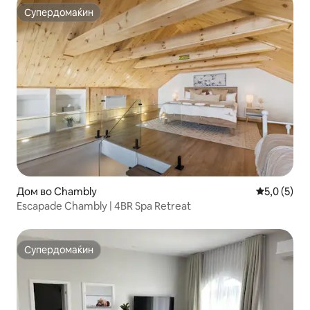
Супердомаќин
Супердомаќин
Дом во Chambly
Просечна о
5,0 (5)
Escapade Chambly | 4BR Spa Retreat
Супердомаќин
Супердомаќин