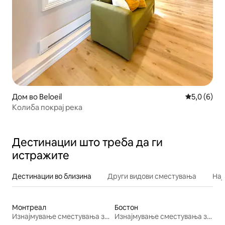
Дом во Beloeil
Просечна о
5,0 (6)
Колиба покрај река
Дестинации што треба да ги
истражите
Дестинации во близина
Други видови сместувања
Нај
Монтреал
Бостон
Изнајмување сместувања за одмор
Изнајмување сместувања за одмор