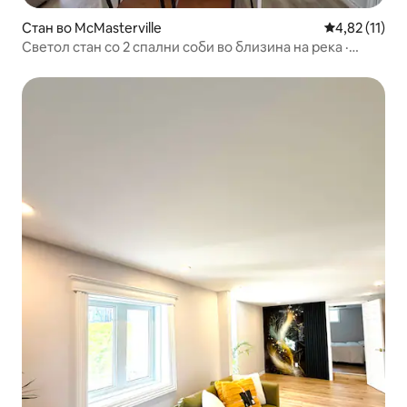
Стан во McMasterville
Просечна оце
4,82 (11)
Светол стан со 2 спални соби во близина на река ·
Приватен паркинг