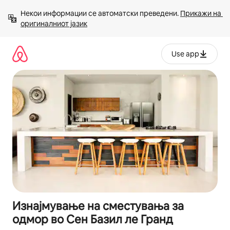
Прескокни
Некои информации се автоматски преведени. 
Прикажи на 
на
оригиналниот јазик
содржина
Use app
Изнајмување на сместувања за
одмор во Сен Базил ле Гранд