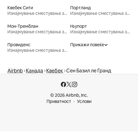
Квебек Сити
Портланд
Изнајмување сместувања за одмор
Изнајмување сместувања за одмор
Мон-Тремблан
Њупорт
Изнајмување сместувања за одмор
Изнајмување сместувања за одмор
Провиденс
Прикажи повеќе
Изнајмување сместувања за одмор
Airbnb
Канада
Квебек
Сен Базил ле Гранд
© 2026 Airbnb, Inc.
Приватност
Услови