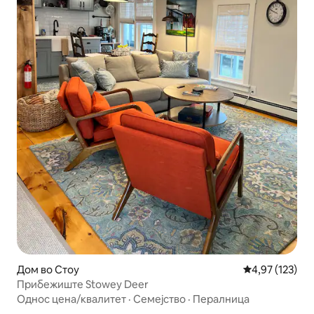
Дом во Стоу
Просечна оцен
4,97 (123)
Прибежиште Stowey Deer
Однос цена/квалитет
·
Семејство
·
Пералница