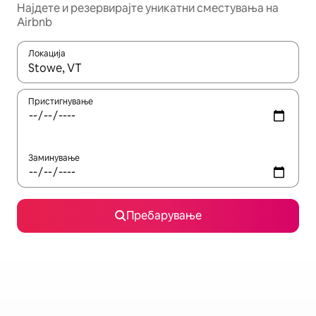
Најдете и резервирајте уникатни сместувања на
Airbnb
Локација
Кога резултатите се достапни, движете се со копчињата со 
Пристигнување
Заминување
Пребарување