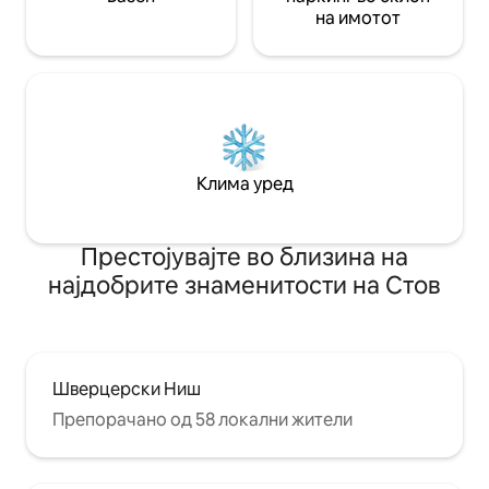
на имотот
Клима уред
Престојувајте во близина на
најдобрите знаменитости на Стов
Шверцерски Ниш
Препорачано од 58 локални жители