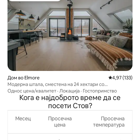
Дом во Elmore
Просечна оцен
4,97 (133)
Модерна штала, сместена на 24 хектари со
неверојатни погледи
Однос цена/квалитет
·
Локација
·
Гостопримство
Кога е најдоброто време да се
посети Стов?
Месец
Просечна
Просечна
цена
температура