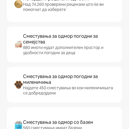
Над 74.260 проверени рецензии што ќе ви
помогнат да изберете
Сместувања за одмор погодни за
семејства
880 имоти нудат дополнителен простор и
удобности погодни за деца
Сместувања за одмор погодни за
миленичиња
Најдете 450 сместувања во кои миленичињата
се добредојдени
Сместувања за одмор со базен
560 сместувања имаат базени