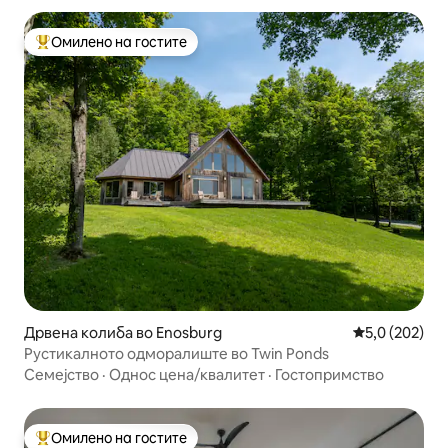
Омилено на гостите
Меѓу најуспешните „Омилени на гостите“
Дрвена колиба во Enosburg
Просечна оце
5,0 (202)
Рустикалното одморалиште во Twin Ponds
Семејство
·
Однос цена/квалитет
·
Гостопримство
Омилено на гостите
Меѓу најуспешните „Омилени на гостите“