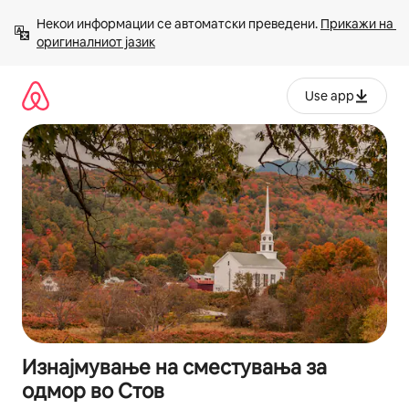
Прескокни
Некои информации се автоматски преведени. 
Прикажи на 
на
оригиналниот јазик
содржина
Use app
Изнајмување на сместувања за
одмор во Стов