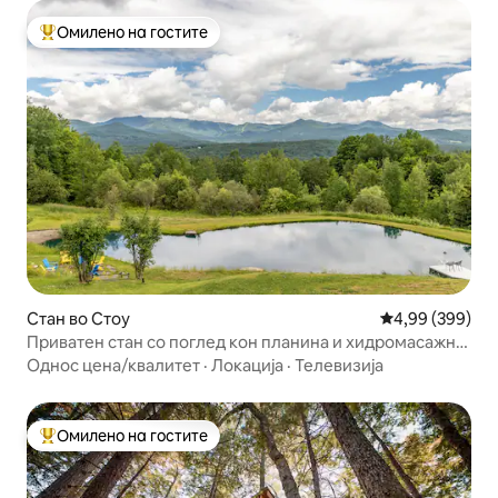
Омилено на гостите
Меѓу најуспешните „Омилени на гостите“
Стан во Стоу
Просечна оцена
4,99 (399)
Приватен стан со поглед кон планина и хидромасажна
када
Однос цена/квалитет
·
Локација
·
Телевизија
Омилено на гостите
Меѓу најуспешните „Омилени на гостите“