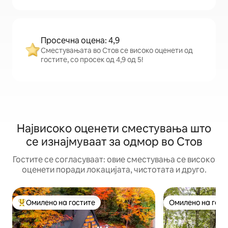
Просечна оцена: 4,9
Сместувањата во Стов се високо оценети од
гостите, со просек од 4,9 од 5!
Највисоко оценети сместувања што
се изнајмуваат за одмор во Стов
Гостите се согласуваат: овие сместувања се високо
оценети поради локацијата, чистотата и друго.
Омилено на гостите
Омилено на гост
Меѓу најуспешните „Омилени на гостите“
Омилено на гост