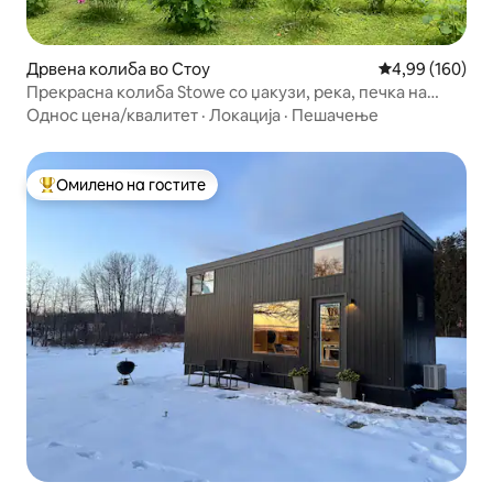
Дрвена колиба во Стоу
Просечна оцен
4,99 (160)
Прекрасна колиба Stowe со џакузи, река, печка на
дрва
Однос цена/квалитет
·
Локација
·
Пешачење
Омилено на гостите
Меѓу најуспешните „Омилени на гостите“