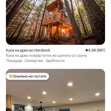
Куќа на дрво во Hardwick
Просечна оцен
4,98 (881)
Куќа на дрво покрај поток во шумата со сауна
Локација
·
Семејство
·
Удобности
Омилено на гостите
Меѓу најуспешните „Омилени на гостите“