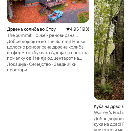
Дрвена колиба во Стоу
Просечна оцена: 4,95 од 5, 19
4,95 (193)
The Summit House - реновирана
уникатна дрвена колиба во форма на
Добре дојдовте во The Summit House,
буквата А
целосно реновирана дрвена колиба
во форма на буквата А, која се наоѓа на
помалку од 1 милја од центарот на
Стоу. Разбудете се со поглед на
Локација
·
Семејство
·
Заеднички
утринската светлина која фрла низ
простори
шумата од вашата спална соба со
стаклен ѕид. Опуштете се по еден ден
истражување на планините во
огромниот спа стил на туш со врнежи
од дожд. Сместете се по вечерата
околу модерниот камин на дрва
Куќа на дрво во 
додека ги гледате вашите омилени
Wasley 's Enchan
претстави на 50-инчниот телевизор.
Vermont ReTREEt
Добре дојдовте 
Не е само изнајмување, туку и
куќа на дрво! Го 
доживување. Најновиот додаток на
уникатно и магич
колекцијата OM Home Residences.