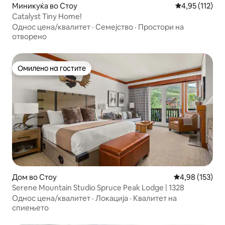
Миникуќа во Стоу
Просечна оцен
4,95 (112)
Catalyst Tiny Home!
Однос цена/квалитет
·
Семејство
·
Простори на
отворено
Омилено на гостите
Омилено на гостите
Дом во Стоу
Просечна оцен
4,98 (153)
Serene Mountain Studio Spruce Peak Lodge | 1328
Однос цена/квалитет
·
Локација
·
Квалитет на
спиењето