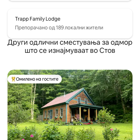
Trapp Family Lodge
Препорачано од 189 локални жители
Други одлични сместувања за одмор
што се изнајмуваат во Стов
Омилено на гостите
Меѓу најуспешните „Омилени на гостите“