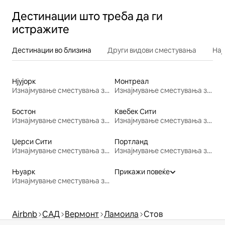
Дестинации што треба да ги
истражите
Дестинации во близина
Други видови сместувања
Нај
Нјујорк
Монтреал
Изнајмување сместувања за одмор
Изнајмување сместувања за одмор
Бостон
Квебек Сити
Изнајмување сместувања за одмор
Изнајмување сместувања за одмор
Џерси Сити
Портланд
Изнајмување сместувања за одмор
Изнајмување сместувања за одмор
Њуарк
Прикажи повеќе
Изнајмување сместувања за одмор
Airbnb
САД
Вермонт
Ламоила
Стов