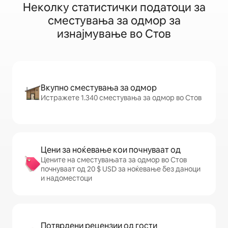
Неколку статистички податоци за
сместувања за одмор за
изнајмување во Стов
Вкупно сместувања за одмор
Истражете 1.340 сместувања за одмор во Стов
Цени за ноќевање кои почнуваат од
Цените на сместувањата за одмор во Стов
почнуваат од 20 $ USD за ноќевање без даноци
и надоместоци
Потврдени рецензии од гости