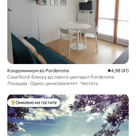
Кондоминиум во Pordenone
Просечна оце
4,98 (41)
Casa Nord: блиску до саем и центарот Pordenone
Локација
·
Однос цена/квалитет
·
Чистота
Омилено на гостите
Меѓу најуспешните „Омилени на гостите“