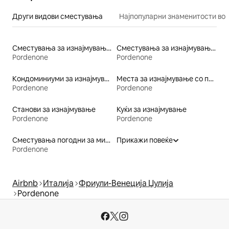
Други видови сместувања
Најпопуларни знаменитости во 
Сместувања за изнајмување погодни за семејства
Сместувања за изнајмување со сауна
Pordenone
Pordenone
Кондоминиуми за изнајмување
Места за изнајмување со појадок
Pordenone
Pordenone
Станови за изнајмување
Куќи за изнајмување
Pordenone
Pordenone
Сместувања погодни за миленичиња
Прикажи повеќе
Pordenone
Airbnb
Италија
Фриули-Венеција Џулија
Pordenone