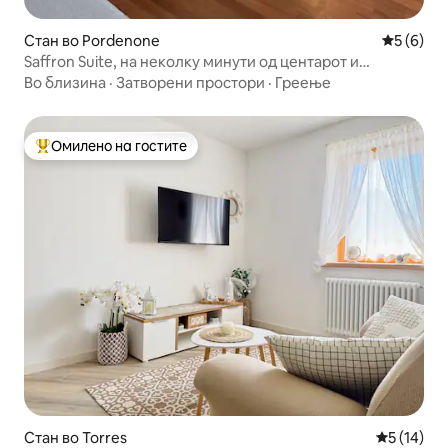
Стан во Pordenone
Просечна
5 (6)
Saffron Suite, на неколку минути од центарот и
станицата
Во близина
·
Затворени простори
·
Греење
Омилено на гостите
Меѓу најуспешните „Омилени на гостите“
Стан во Torres
Просечна 
5 (14)