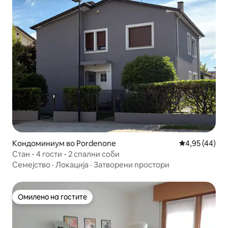
Кондоминиум во Pordenone
Просечна оце
4,95 (44)
Стан - 4 гости - 2 спални соби
Семејство
·
Локација
·
Затворени простори
Омилено на гостите
Омилено на гостите