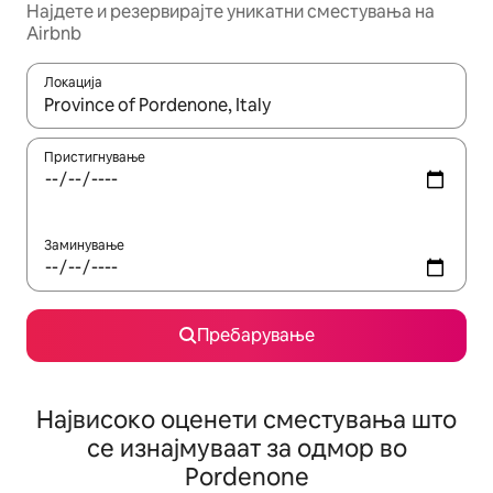
Најдете и резервирајте уникатни сместувања на
Airbnb
Локација
Кога резултатите се достапни, движете се со копчињата со 
Пристигнување
Заминување
Пребарување
Највисоко оценети сместувања што
се изнајмуваат за одмор во
Pordenone