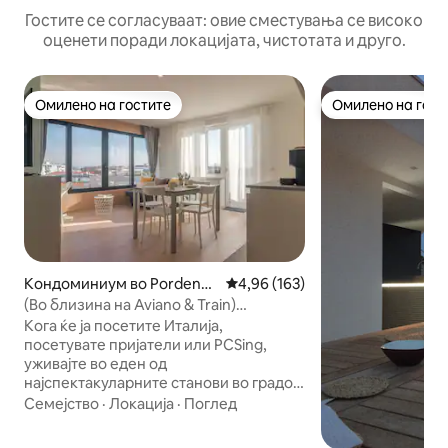
Гостите се согласуваат: овие сместувања се високо
оценети поради локацијата, чистотата и друго.
Омилено на гостите
Омилено на гост
Омилено на гостите
Омилено на гост
Кондоминиум во Pordeno
Просечна оцена: 4,96 од 5, 16
4,96 (163)
ne
(Во близина на Aviano & Train)
Panoramic, Super Central
Кога ќе ја посетите Италија,
посетувате пријатели или PCSing,
уживајте во еден од
најспектакуларните станови во градот!
Деноноќен пристап - се наоѓа на
Семејство
·
Локација
·
Поглед
неколку чекори од Стариот град и
железничката и автобуската станица