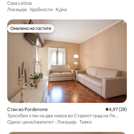
Casa Letizia
Локација
·
Удобности
·
Кујна
Омилено на гостите
Омилено на гостите
Стан во Pordenone
Просечна оце
4,97 (29)
Трособен стан на две нивоа во Стариот град на Ле
Казет
Однос цена/квалитет
·
Локација
·
Тивко