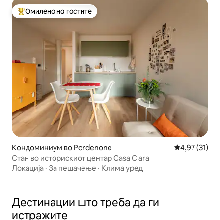
Омилено на гостите
Меѓу најуспешните „Омилени на гостите“
Кондоминиум во Pordenone
Просечна оце
4,97 (31)
Стан во историскиот центар Casa Clara
Локација
·
За пешачење
·
Клима уред
Дестинации што треба да ги
истражите