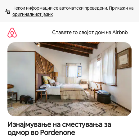
Прескокни
Некои информации се автоматски преведени. 
Прикажи на 
на
оригиналниот јазик
содржина
Ставете го својот дом на Airbnb
Изнајмување на сместувања за
одмор во Pordenone