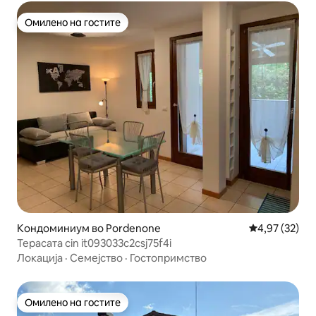
Омилено на гостите
Омилено на гостите
Кондоминиум во Pordenone
Просечна оце
4,97 (32)
Терасата cin it093033c2csj75f4i
Локација
·
Семејство
·
Гостопримство
Омилено на гостите
Омилено на гостите