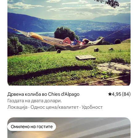
Дрвена колиба во Chies d'Alpago
Просечна оце
4,95 (84)
Газдата на двата долари.
Локација
·
Однос цена/квалитет
·
Удобност
Омилено на гостите
Омилено на гостите