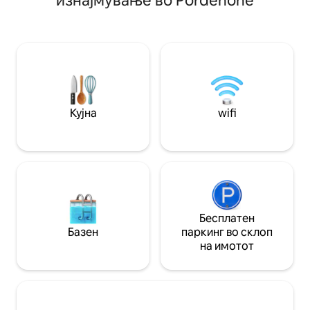
изнајмување во Pordenone
природа спокојн
Салцбург и чудата на Фриули. На
Монтен Велосипе
барање, достапни се услуга за
коњи итн. Одличн
консиерж со приватен готвач, превоз,
практикуваат спо
тури со хеликоптер, личен тренер и
параглајдерство,
други приспособени доживувања.
кијтсурфинг. Нек
шумата Кансиљо 
Кујна
wifi
Бесплатен
Базен
паркинг во склоп
на имотот