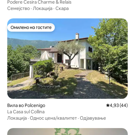
Podere Cesira Charme & Relais
Семејство
·
Локација
·
Скара
Омилено на гостите
Омилено на гостите
Вила во Polcenigo
Просечна оце
4,93 (44)
La Casa sul Collina
Локација
·
Однос цена/квалитет
·
Одјавување