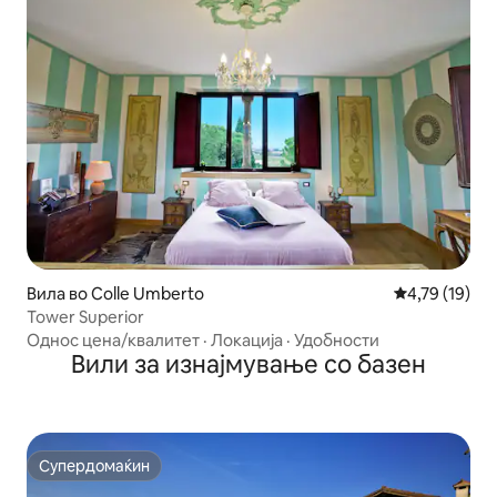
Вила во Colle Umberto
Просечна оце
4,79 (19)
Tower Superior
Однос цена/квалитет
·
Локација
·
Удобности
Вили за изнајмување со базен
Супердомаќин
Супердомаќин