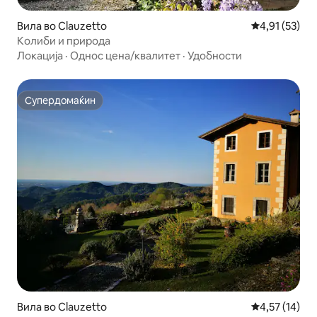
Вила во Clauzetto
Просечна оце
4,91 (53)
Колиби и природа
Локација
·
Однос цена/квалитет
·
Удобности
Супердомаќин
Супердомаќин
Вила во Clauzetto
Просечна оце
4,57 (14)