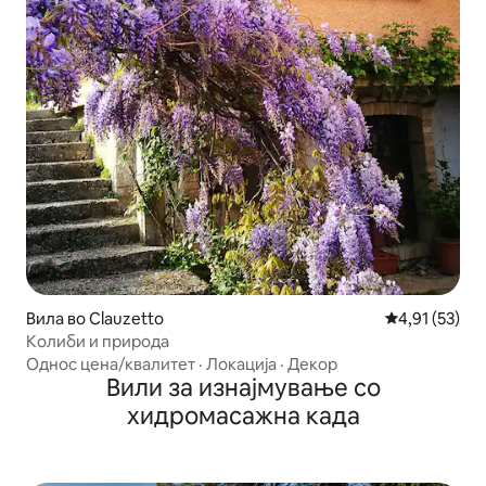
Вила во Clauzetto
Просечна оце
4,91 (53)
Колиби и природа
Однос цена/квалитет
·
Локација
·
Декор
Вили за изнајмување со
хидромасажна када