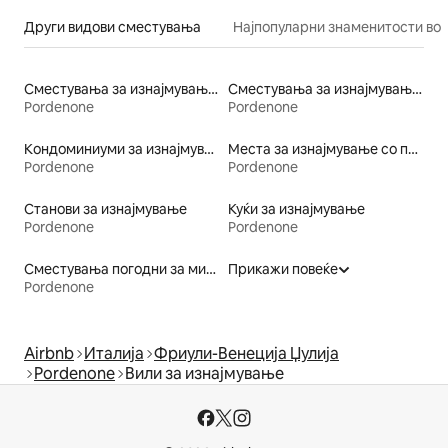
Други видови сместувања
Најпопуларни знаменитости во 
Сместувања за изнајмување погодни за семејства
Сместувања за изнајмување со сауна
Pordenone
Pordenone
Кондоминиуми за изнајмување
Места за изнајмување со појадок
Pordenone
Pordenone
Станови за изнајмување
Куќи за изнајмување
Pordenone
Pordenone
Сместувања погодни за миленичиња
Прикажи повеќе
Pordenone
Airbnb
Италија
Фриули-Венеција Џулија
Pordenone
Вили за изнајмување