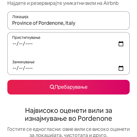
Најдете и резервирајте уникатни вили на Airbnb
Локација
Кога резултатите се достапни, движете се со копчињата со 
Пристигнување
Заминување
Пребарување
Највисоко оценети вили за
изнајмување во Pordenone
Гостите се едногласни: овие вили се високо оценети
за локацијата, чистотата и друго.