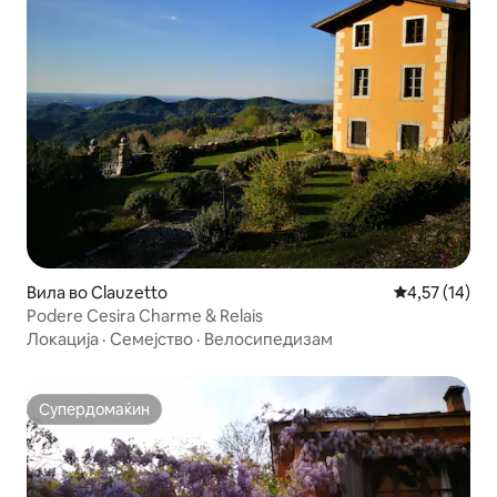
Вила во Clauzetto
Просечна оце
4,57 (14)
Podere Cesira Charme & Relais
Локација
·
Семејство
·
Велосипедизам
Супердомаќин
Супердомаќин