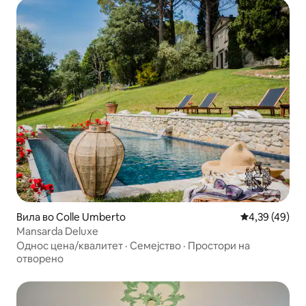
Вила во Colle Umberto
Просечна оце
4,39 (49)
Mansarda Deluxe
Однос цена/квалитет
·
Семејство
·
Простори на
отворено