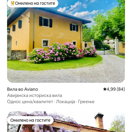
Омилено на гостите
Меѓу најуспешните „Омилени на гостите“
Вила во Aviano
Просечна оце
4,99 (84)
Авијанска историска вила
Однос цена/квалитет
·
Локација
·
Греење
Омилено на гостите
Омилено на гостите