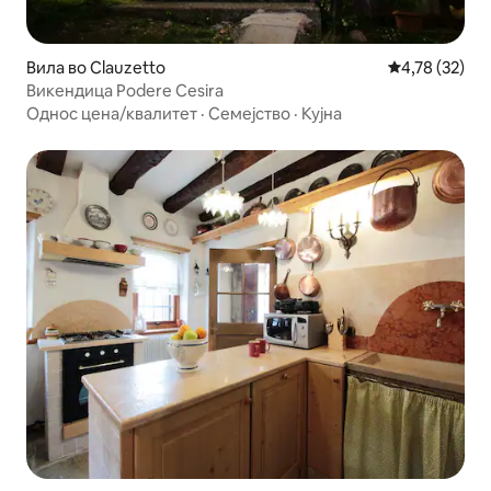
Вила во Clauzetto
Просечна оце
4,78 (32)
Викендица Podere Cesira
Однос цена/квалитет
·
Семејство
·
Кујна