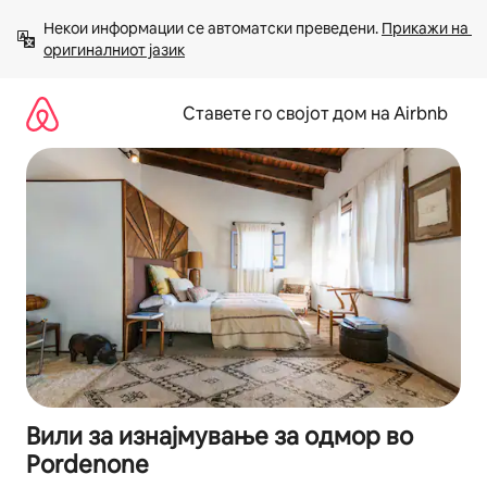
Прескокни
Некои информации се автоматски преведени. 
Прикажи на 
на
оригиналниот јазик
содржина
Ставете го својот дом на Airbnb
Вили за изнајмување за одмор во
Pordenone