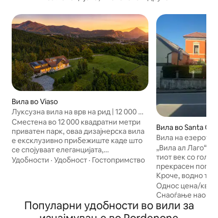
Вила во Viaso
Луксузна вила на врв на рид | 12 000 м²
и консиерж
Сместена во 12 000 квадратни метри
Вила во Santa Cro
приватен парк, оваа дизајнерска вила
o
Вила на езерото
е ексклузивно прибежиште каде што
Кортина Венециј
„Вила ал Лаго“ е к
се спојуваат елеганцијата,
тиот век со голем
приватноста и благосостојбата. Спа-
Удобности
·
Удобност
·
Гостопримство
прекрасен поглед
центарот со парна бања, базенот,
Кроче, водно тел
салата за вежбање, панорамските
кое ја одразува ц
Однос цена/квал
балкони и елегантните соби нудат
сливот на Алпаго
Снаоѓање наоко
уникатно искуство. Локацијата е
Популарни удобности во вили за
Кортина и Венеци
идеална за посета на Венеција,
кои сакаат да по
Кортина д'Ампецо, Љубљана,