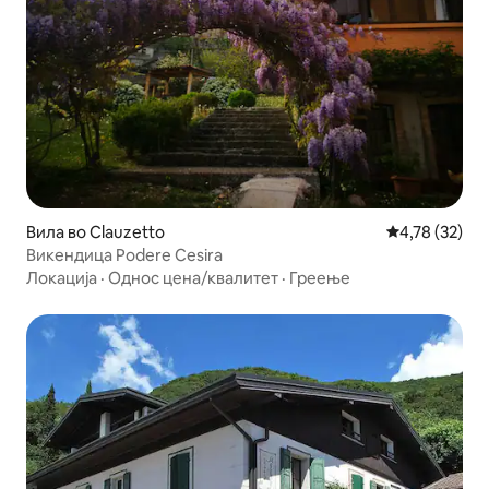
Вила во Clauzetto
Просечна оце
4,78 (32)
Викендица Podere Cesira
Локација
·
Однос цена/квалитет
·
Греење