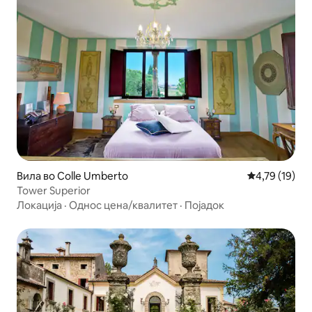
Вила во Colle Umberto
Просечна оце
4,79 (19)
Tower Superior
Локација
·
Однос цена/квалитет
·
Појадок