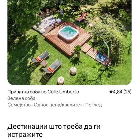
Приватна соба во Colle Umberto
Просечна оце
4,84 (25)
Зелена соба
Семејство
·
Однос цена/квалитет
·
Поглед
Дестинации што треба да ги
истражите