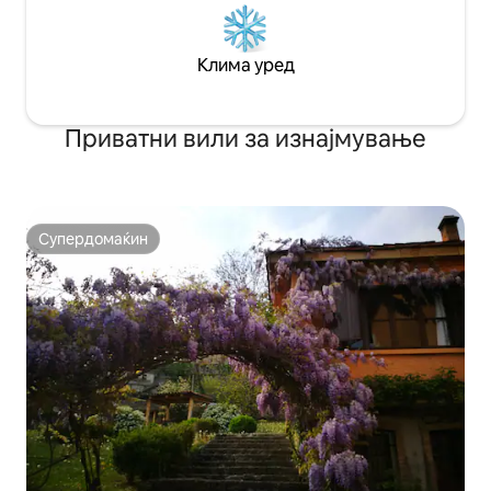
Клима уред
Приватни вили за изнајмување
Супердомаќин
Супердомаќин