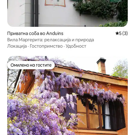
Приватна соба во Anduins
Просечна
5 (3)
Вила Маргерита: релаксација и природа
Локација
·
Гостопримство
·
Удобност
Омилено на гостите
Омилено на гостите