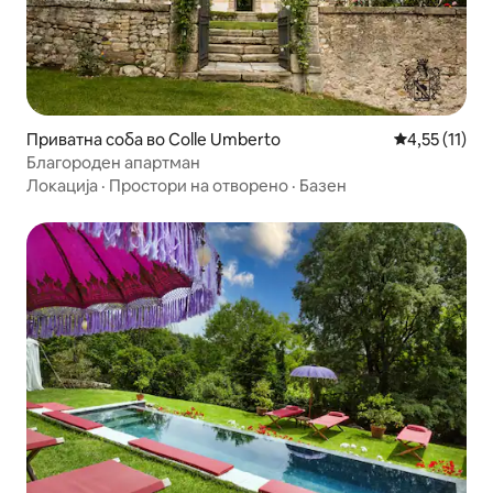
Приватна соба во Colle Umberto
Просечна оце
4,55 (11)
Благороден апартман
Локација
·
Простори на отворено
·
Базен