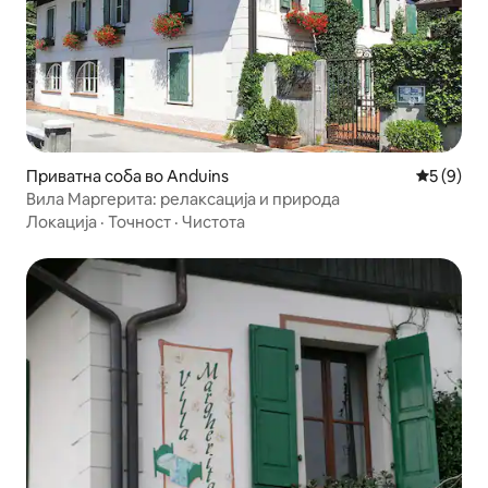
Приватна соба во Anduins
Просечна
5 (9)
Вила Маргерита: релаксација и природа
Локација
·
Точност
·
Чистота