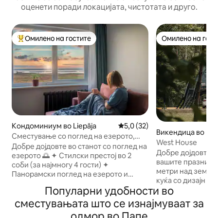
оценети поради локацијата, чистотата и друго.
Омилено на гостите
Омилено на гост
Меѓу најуспешните „Омилени на гостите“
Омилено на гост
Кондоминиум во Liepāja
Просечна оцена: 5,0 од 5, 3
5,0 (32)
Викендица во Ber
Сместување со поглед на езерото,
West House
вчудовидувачки изгреви и бесплатен
Добре дојдовте во станот со поглед на
Добре дојдовте в
паркинг
езерото 🌅 ✦ Стилски престој во 2
вашите празници 
соби (за најмногу 4 гости) ✦
метри над земјат
Панорамски поглед на езерото и
куќа со дизајн во
изгрејсонцето (од прозорците на
Популарни удобности во
воодушеви со сво
дневната соба и кујната) ✦ Целосно
распоред и чувст
сместувањата што се изнајмуваат за
опремена кујна, избор на чај и кафе ✦
надминува очеку
Бесплатен паркинг ✦ Лесно
одмор во Папе
спокојството на 