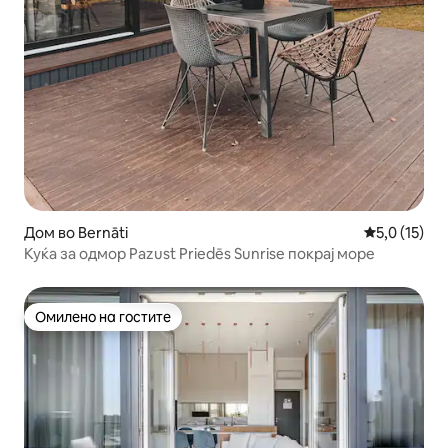
Дом во Bernāti
Просечна оц
5,0 (15)
Куќа за одмор Pazust Priedēs Sunrise покрај море
Омилено на гостите
Омилено на гостите