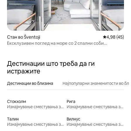
Стан во Šventoji
Просечна оце
4,98 (45)
Ексклузивен поглед на море со 2 спални соби
@Šventosios Vartai
Дестинации што треба да ги
истражите
Дестинации во близина
Најпопуларни знаменитости во бл
Стокхолм
Рига
Изнајмување сместувања за одмор
Изнајмување сместувања за одмор
Талин
Вилнус
Изнајмување сместувања за одмор
Изнајмување сместувања за одмор