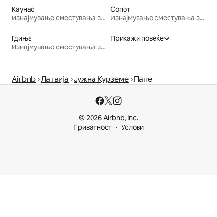
Каунас
Сопот
Изнајмување сместувања за одмор
Изнајмување сместувања за одмор
Гдиња
Прикажи повеќе
Изнајмување сместувања за одмор
Airbnb
Латвија
Јужна Курземе
Папе
© 2026 Airbnb, Inc.
Приватност
Услови