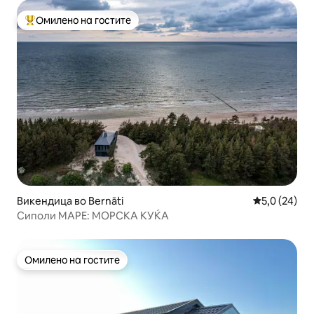
Омилено на гостите
Меѓу најуспешните „Омилени на гостите“
Викендица во Bernāti
Просечна оц
5,0 (24)
Сиполи МАРЕ: МОРСКА КУЌА
Омилено на гостите
Омилено на гостите