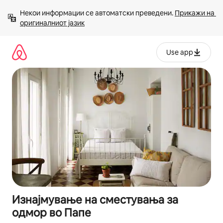
Прескокни
Некои информации се автоматски преведени. 
Прикажи на 
на
оригиналниот јазик
содржина
Use app
Изнајмување на сместувања за
одмор во Папе