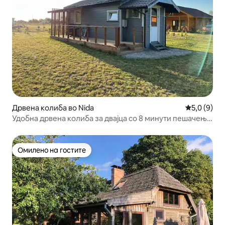
Дрвена колиба во Nida
Просечна о
5,0 (9)
Удобна дрвена колиба за двајца со 8 минути пешачење
до дивата плажа
Омилено на гостите
Омилено на гостите