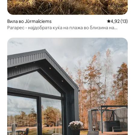
Вила во Jūrmalciems
Просечна оце
4,92 (13)
Рагарес - најдобрата куќа на плажа во близина на
Балтичкото море