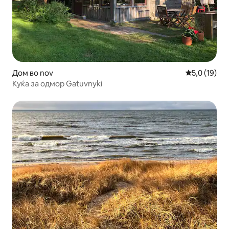
Дом во nov
Просечна оц
5,0 (19)
Куќа за одмор Gatuvnyki