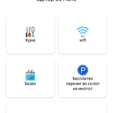
самопријавување ✦ Плажа – 6 минути
доживејте го при
возење / 25 минути пешачење ✦
природата во тек
Брачен кревет (широк 150-179 см) +
West House се на
кауч на спуштање ✦ Природни патеки
пешачење од жив
и кула за набљудување птици ✦
Бернати. Совршен
Продавница за намирници – 3 минути
Опуштете се, нап
пеш ✦ Детско игралиште – 5 минути
скапоцени сеќав
пеш Имате прашања? Слободно
извонредно приб
испратете ми порака во секое време.
Кујна
wifi
Притиснете на ❤️ за да го зачувате
местово за вашата следна посета.
Бесплатен
Базен
паркинг во склоп
на имотот