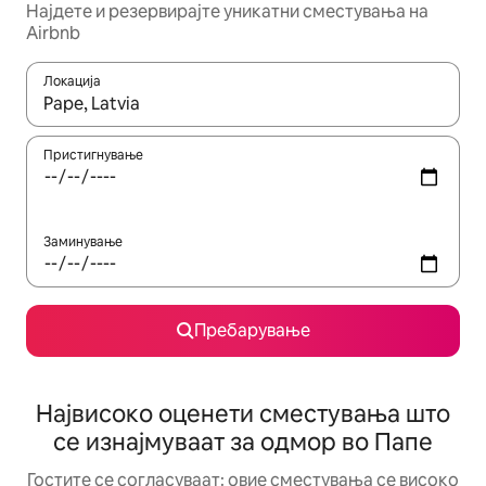
Најдете и резервирајте уникатни сместувања на
Airbnb
Локација
Кога резултатите се достапни, движете се со копчињата со 
Пристигнување
Заминување
Пребарување
Највисоко оценети сместувања што
се изнајмуваат за одмор во Папе
Гостите се согласуваат: овие сместувања се високо