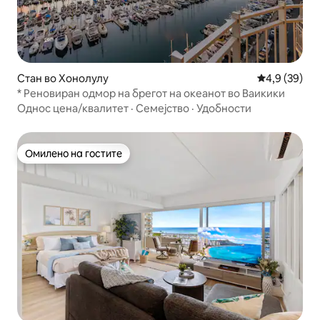
Стан во Хонолулу
Просечна оц
4,9 (39)
* Реновиран одмор на брегот на океанот во Ваикики
Однос цена/квалитет
·
Семејство
·
Удобности
Омилено на гостите
Омилено на гостите