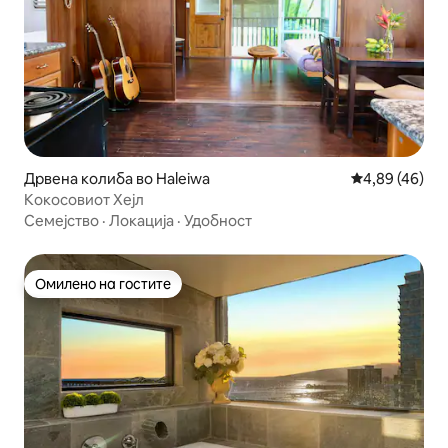
Дрвена колиба во Haleiwa
Просечна оце
4,89 (46)
Кокосовиот Хејл
Семејство
·
Локација
·
Удобност
Омилено на гостите
Омилено на гостите