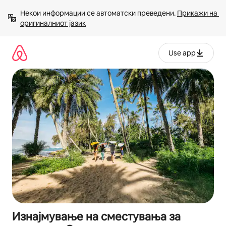
Прескокни
Некои информации се автоматски преведени. 
Прикажи на 
на
оригиналниот јазик
содржина
Use app
Изнајмување на сместувања за