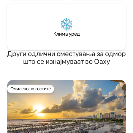
Клима уред
Други одлични сместувања за одмор
што се изнајмуваат во Оаху
Омилено на гостите
Омилено на гостите