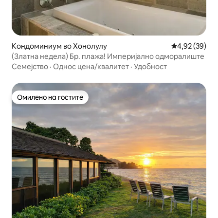
Кондоминиум во Хонолулу
Просечна оце
4,92 (39)
(Златна недела) Бр. плажа! Империјално одморалиште
Семејство
·
Однос цена/квалитет
·
Удобност
Омилено на гостите
Омилено на гостите