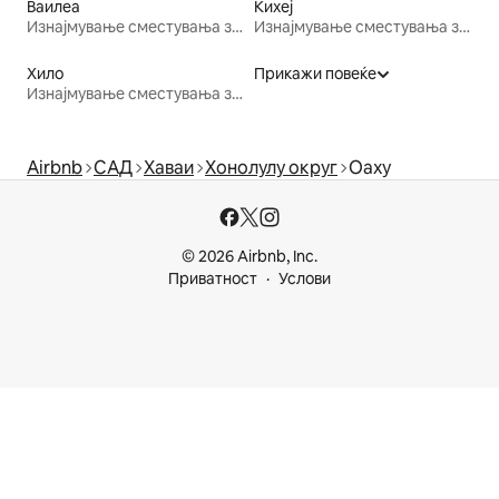
Ваилеа
Кихеј
Изнајмување сместувања за одмор
Изнајмување сместувања за одмор
Хило
Прикажи повеќе
Изнајмување сместувања за одмор
Airbnb
САД
Хаваи
Хонолулу округ
Оаху
© 2026 Airbnb, Inc.
Приватност
Услови