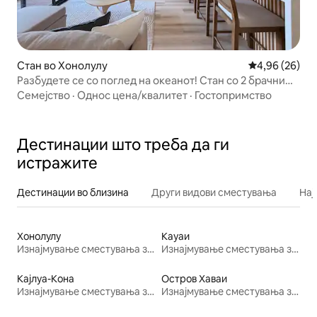
Стан во Хонолулу
Просечна оце
4,96 (26)
Разбудете се со поглед на океанот! Стан со 2 брачни
кревета (широки 150 – 179 см) со бесплатен паркинг
Семејство
·
Однос цена/квалитет
·
Гостопримство
Дестинации што треба да ги
истражите
Дестинации во близина
Други видови сместувања
Нај
Хонолулу
Кауаи
Изнајмување сместувања за одмор
Изнајмување сместувања за одмор
Кајлуа-Кона
Остров Хаваи
Изнајмување сместувања за одмор
Изнајмување сместувања за одмор