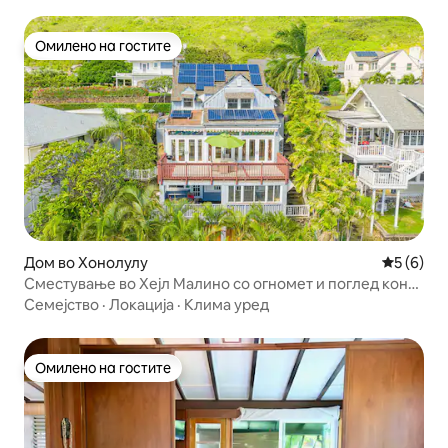
Омилено на гостите
Омилено на гостите
Дом во Хонолулу
Просечна
5 (6)
Сместување во Хејл Малино со огномет и поглед кон
Дајмонд Хед
Семејство
·
Локација
·
Клима уред
Омилено на гостите
Омилено на гостите