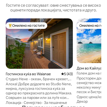
Гостите се согласуваат: овие сместувања се високо
оценети поради локацијата, чистотата и друго.
Омилено на гостите
Омилено на гост
Меѓу најуспешните „Омилени на гостите“
Омилено на гост
Дом во Кайлуа
Голем дом на пла
Гостинска куќа во Waianae
Просечна оцена: 5 од 5, 4
5 (43)
до плажата!
Просторен дом во
Студио Нене - океан, брачен кревет,
семејство може д
тропска градина
Алоха! Добре дојдовте во Studio Nene,
неколку минути 
мирна, луксузна гостинска куќа за
песок и бистрата
одмор во прекрасната долина Макаха.
Кајлуа. Поминете
Однос цена/квал
Совршен за парови или за луѓе кои
плажа со вашата 
Декор
патуваат сами, овој прекрасен
Локација
·
Семејство
·
За пешачење
климатизирана оа
простор има плишан брачен кревет