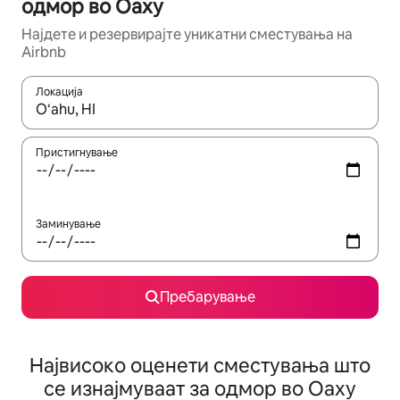
одмор во Оаху
Најдете и резервирајте уникатни сместувања на
Airbnb
Локација
Кога резултатите се достапни, движете се со копчињата со 
Пристигнување
Заминување
Пребарување
Највисоко оценети сместувања што
се изнајмуваат за одмор во Оаху