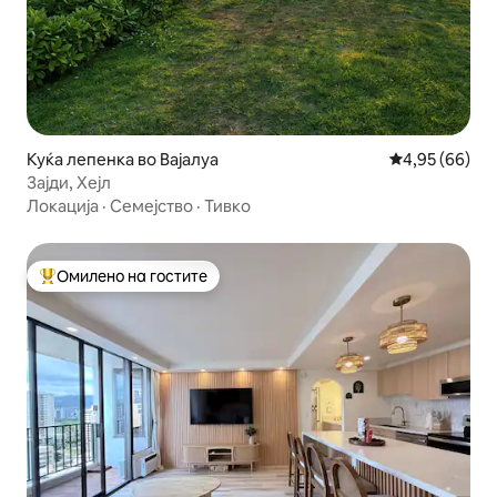
Куќа лепенка во Вајалуа
Просечна оце
4,95 (66)
Зајди, Хејл
Локација
·
Семејство
·
Тивко
Омилено на гостите
Меѓу најуспешните „Омилени на гостите“