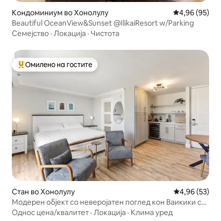
Кондоминиум во Хонолулу
Просечна оце
4,96 (95)
Beautiful OceanView&Sunset @IlikaiResort w/Parking
Семејство
·
Локација
·
Чистота
Омилено на гостите
Меѓу најуспешните „Омилени на гостите“
Стан во Хонолулу
Просечна оце
4,96 (53)
Модерен објект со неверојатен поглед кон Ваикики со
Ланаи
Однос цена/квалитет
·
Локација
·
Клима уред