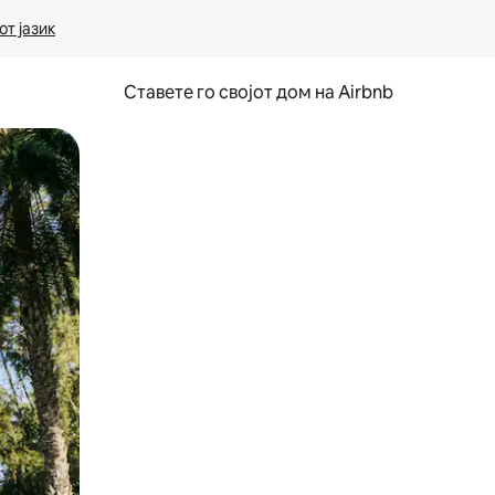
т јазик
Ставете го својот дом на Airbnb
ње или со лизгање.