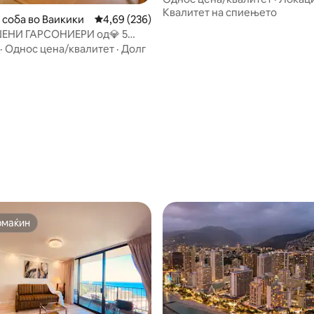
Квалитет на спиењето
 соба во Ваикики
Просечна оцена: 4,69 од 5, 236 рецензии
4,69 (236)
ЕНИ ГАРСОНИЕРИ од💎 5
 🏄‍♀️🏊‍♀️🏖🐠🐋🦈БЕСПЛАТНИ
·
Однос цена/квалитет
·
Долг
 mbps+💻
омаќин
омаќин