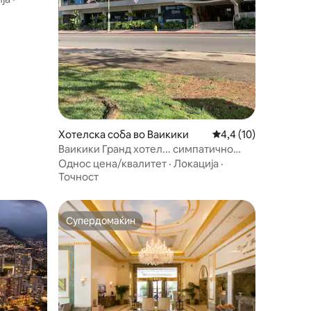
Хотелска соба во Ваикики
Просечна оцена: 4,4
4,4 (10)
Ваикики Гранд хотел... симпатично
студио блиску до плажа
Однос цена/квалитет
·
Локација
·
Точност
Супердомаќин
Супердомаќин