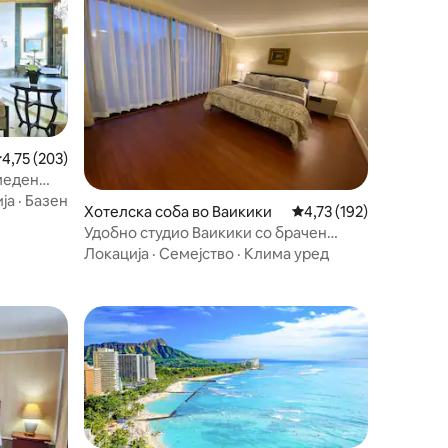
росечна оцена: 4,75 од 5, 203 рецензии
4,75 (203)
 меден
ја
·
Базен
Хотелска соба во Ваикики
Просечна оцена: 4,73 
4,73 (192)
Удобно студио Ваикики со брачен
кревет (широк 150-179 см)
Локација
·
Семејство
·
Клима уред