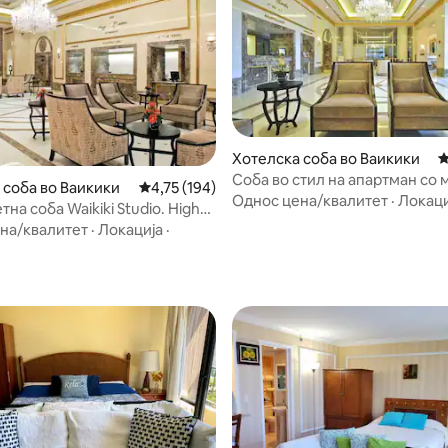
Хотелска соба во Ваикики
П
Соба во стил на апартман со
 соба во Ваикики
Просечна оцена: 4,75 од 5, 194 рецензии
4,75 (194)
месец
Однос цена/квалитет
·
Локаци
на соба Waikiki Studio. High
 од 5, 39 рецензии
на/квалитет
·
Локација
·