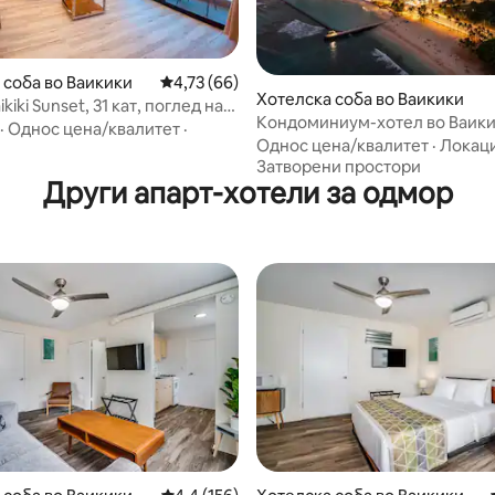
од 5, 303 рецензии
 соба во Ваикики
Просечна оцена: 4,73 од 5, 66 рецензии
4,73 (66)
Хотелска соба во Ваикики
kiki Sunset, 31 кат, поглед на
Кондоминиум-хотел во Ваик
 бесплатен паркинг
·
Однос цена/квалитет
·
Однос цена/квалитет
·
Локаци
Затворени простори
Други апарт-хотели за одмор