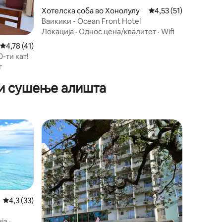
Хотелска соба во Хонолулу
Просечна оцена: 4,53
4,53 (51)
Ваикики - Ocean Front Hotel
Локација
·
Однос цена/квалитет
·
Wifi
Просечна оцена: 4,78 од 5, 41 рецензии
4,78 (41)
0-ти кат!
г
 и сушење алишта
Просечна оцена: 4,3 од 5, 33 рецензии
4,3 (33)
ја
·