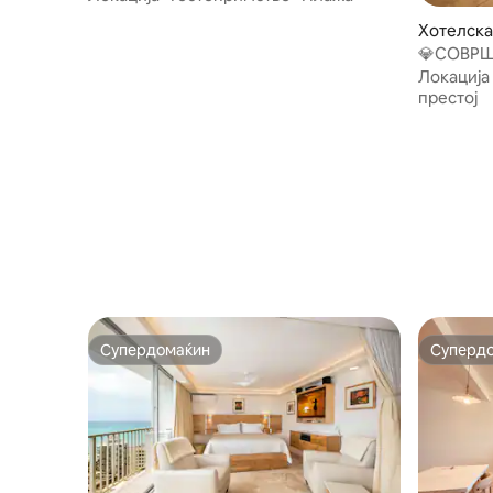
Хотелска
💎СОВРШ
минути до
Локација
250 🚙🅿️
престој
Супердомаќин
Суперд
Супердомаќин
Суперд