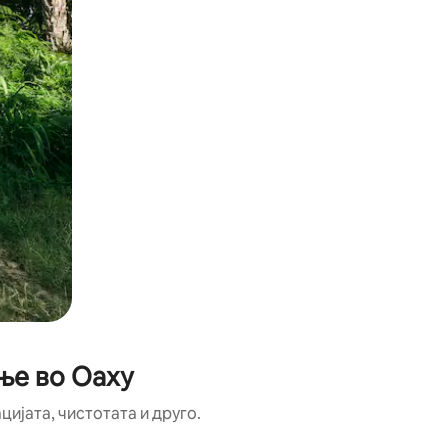
ње во Оаху
цијата, чистотата и друго.