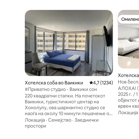
Омилено
Омилено
Хотелска
Нов бесп
Хотелска соба во Ваикики
Просечна оцена: 4,7 о
4,7 (1234)
Aloha Waiki
АЛОХА! (
#Приватно студио - Ваикики сон
2025 г. /
220 квадратни стапки. На почетокот
објектот 
Ваикики, туристичкиот центар на
врвен кв
Хонолулу, ова шармантно студио се
да купуват
Локација
наоѓа на околу 10 минути пешачење од
локација 
плажата и сите настани. Преку мостот
Локација
·
Семејство
·
Заеднички
Ваикики. Ова е неодамна реновиран
до Конгресниот центар и 15 минути
простори
објект с
пешачење до трговскиот центар Ала
наоѓа на 1
Моана. Автобуската линија е