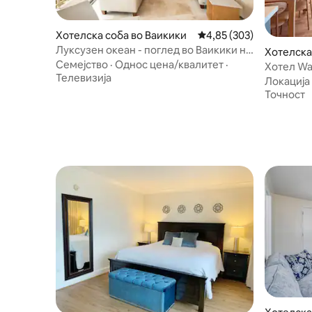
Хотелска соба во Ваикики
Просечна оцена: 4,85 
4,85 (303)
Луксузен океан - поглед во Ваикики на
Хотелска
неколку минути од плажата
Семејство
·
Однос цена/квалитет
·
Хотел Wai
Телевизија
океанот,
Локација
Точност