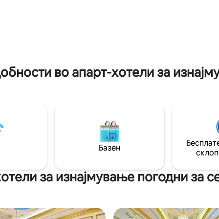
има поглед кон градот. Лесно
+брачен кауч на спуштање, ц
авување. Пространо,
опремена кујничка, wifi со го
 од повеќето. Отворена
брзина, телевизор, семејни и
вет (широк
опрема за плажа вклучени за
м), 1 брачен кревет (широк
авантури! Дојдете и опуштете се за да
м) и 1 кауч на спуштање
го истражите островот во на
5-149 см) и може да прими до
со удобноста на одлична лока
обности во апарт-хотели за изнајм
Бесплате
Базен
склоп
отели за изнајмување погодни за с