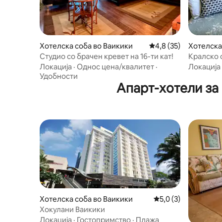
Хотелска соба во Ваикики
Просечна оцена: 4,8
4,8 (35)
Хотелска
Студио со брачен кревет на 16-ти кат!
Кралско с
лица)
Локација
·
Однос цена/квалитет
·
Локација
Удобности
Апарт-хотели за
Хотелска соба во Ваикики
Просечна оцена: 5,
5,0 (3)
Хокулани Ваикики
Локација
·
Гостопримство
·
Плажа