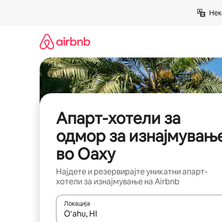
Прескокни
Нек
на
содржина
Апарт-хотели за
одмор за изнајмувањ
во Оаху
Најдете и резервирајте уникатни апарт-
хотели за изнајмување на Airbnb
Локација
Кога резултатите се достапни, движете се со 