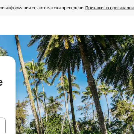
ои информации се автоматски преведени. 
Прикажи на оригиналнио
е
копчињата со стрелки нагоре и надолу или истражувајте со допира