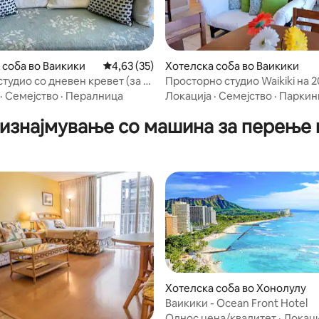
 од 5, 35 рецензии
 соба во Ваикики
Просечна оцена: 4,63 од 5, 35 рецензии
4,63 (35)
Хотелска соба во Ваикики
тудио со дневен кревет (за 4
Просторно студио Waikiki на 2
·
Семејство
·
Пералница
Локација
·
Семејство
·
Паркин
 изнајмување со машина за перење
0 од 5, 3 рецензии
Хотелска соба во Хонолулу
Ваикики - Ocean Front Hotel
Однос цена/квалитет
·
Локаци