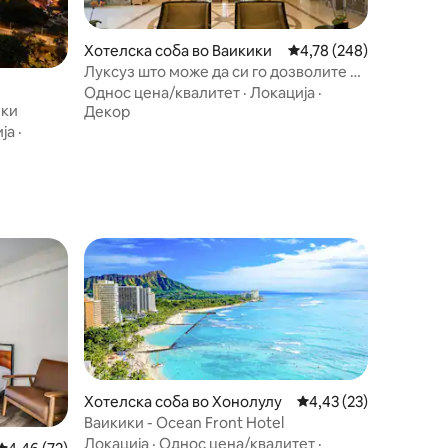
Хотелска соба во Ваикики
Просечна оцена: 4,78 
4,78 (248)
Луксуз што може да си го дозволите во
Ваики
Однос цена/квалитет
·
Локација
·
ики
Декор
ја
·
Хотелска соба во Хонолулу
Просечна оцена: 4,43
4,43 (23)
Ваикики - Ocean Front Hotel
Локација
·
Однос цена/квалитет
·