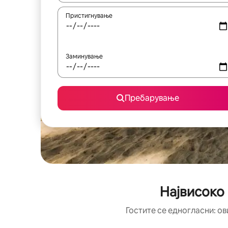
Пристигнување
Заминување
Пребарување
Највисоко
Гостите се едногласни: ов