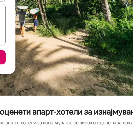
 оценети апарт-хотели за изнајмува
ие апарт-хотели за изнајмување се високо оценети за лока