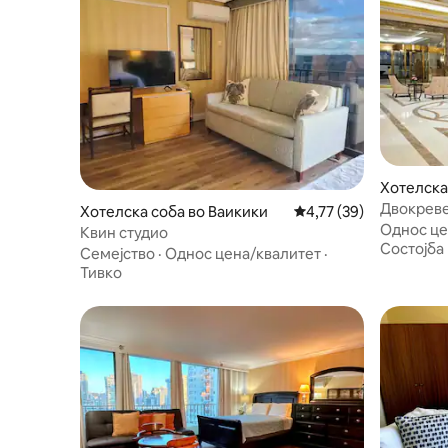
Хотелска
Двокревет
Хотелска соба во Ваикики
Просечна оцена: 4,77
4,77 (39)
FL
Однос це
Квин студио
Состојба
Семејство
·
Однос цена/квалитет
·
Тивко