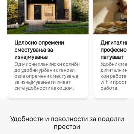
Целосно опремени
Дигитални н
сместувања за
професиона
изнајмување
патуваат
Од мирни планински колиби
Удобни смест
до удобни урбани станови,
дигитални ном
овие опремени сместувања
кои работат н
за изнајмување ги имаат
wifi и простор
сите удобности како дом.
работа.
Удобности и поволности за подолги
престои