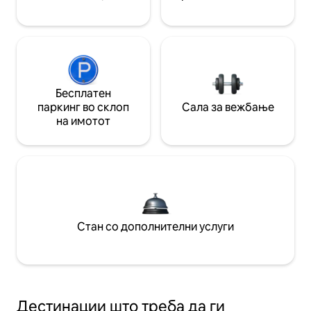
Бесплатен
паркинг во склоп
Сала за вежбање
на имотот
Стан со дополнителни услуги
Дестинации што треба да ги