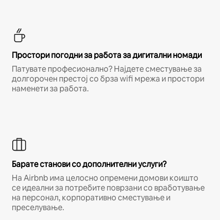
Простори погодни за работа за дигитални номади
Патувате професионално? Најдете сместување за
долгорочен престој со брза wifi мрежа и простори
наменети за работа.
Барате станови со дополнителни услуги?
На Airbnb има целосно опремени домови коишто
се идеални за потребите поврзани со вработување
на персонал, корпоративно сместување и
преселување.