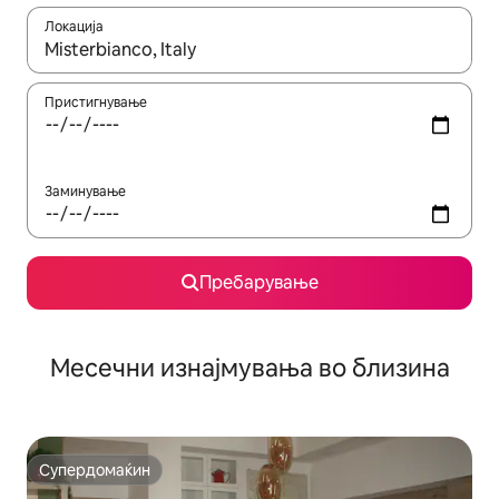
Локација
Кога резултатите се достапни, движете се со копчињата со 
Пристигнување
Заминување
Пребарување
Месечни изнајмувања во близина
Супердомаќин
Супердомаќин