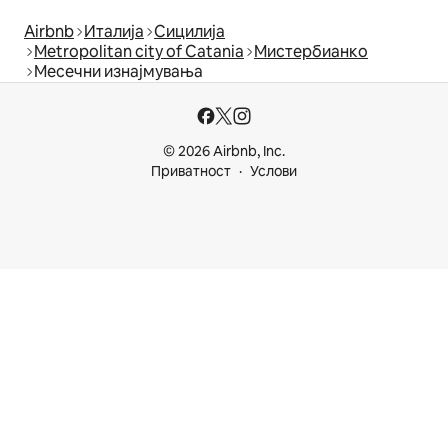
Airbnb
Италија
Сицилија
Metropolitan city of Catania
Мистербианко
Месечни изнајмувања
© 2026 Airbnb, Inc.
Приватност
Услови