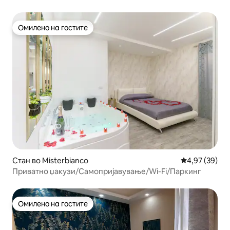
Омилено на гостите
Омилено на гостите
Стан во Misterbianco
Просечна оце
4,97 (39)
Приватно џакузи/Самопријавување/Wi-Fi/Паркинг
Омилено на гостите
Омилено на гостите