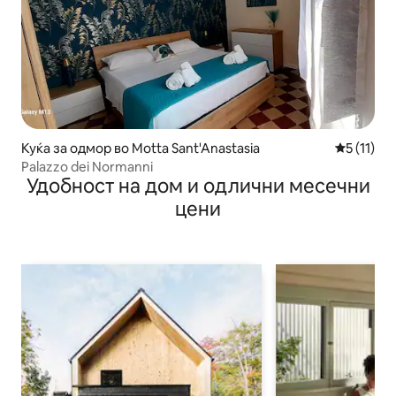
Куќа за одмор во Motta Sant'Anastasia
Просечна 
5 (11)
Palazzo dei Normanni
Удобност на дом и одлични месечни
цени