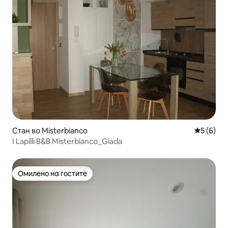
Стан во Misterbianco
Просечна
5 (6)
I Lapilli B&B Misterbianco_Giada
Омилено на гостите
Омилено на гостите