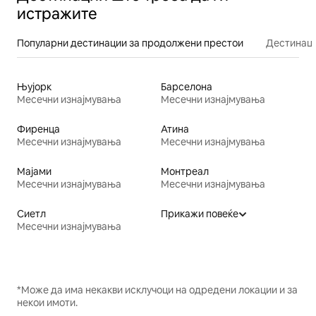
истражите
Популарни дестинации за продолжени престои
Дестинаци
Њујорк
Барселона
Месечни изнајмувања
Месечни изнајмувања
Фиренца
Атина
Месечни изнајмувања
Месечни изнајмувања
Мајами
Монтреал
Месечни изнајмувања
Месечни изнајмувања
Сиетл
Прикажи повеќе
Месечни изнајмувања
*Може да има некакви исклучоци на одредени локации и за
некои имоти.