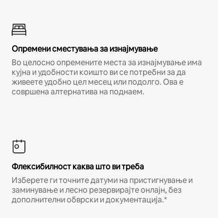
Опремени сместувања за изнајмување
Во целосно опремените места за изнајмување има
кујна и удобности коишто ви се потребни за да
живеете удобно цел месец или подолго. Ова е
совршена алтернатива на поднаем.
Флексибилност каква што ви треба
Изберете ги точните датуми на пристигнување и
заминување и лесно резервирајте онлајн, без
дополнителни обврски и документација.*