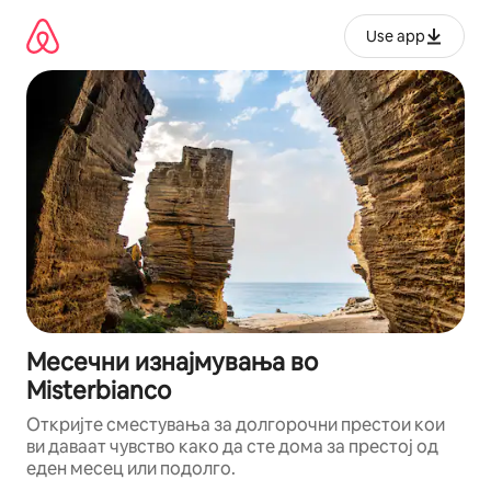
Прескокни
на
Use app
содржина
Месечни изнајмувања во
Misterbianco
Откријте сместувања за долгорочни престои кои
ви даваат чувство како да сте дома за престој од
еден месец или подолго.