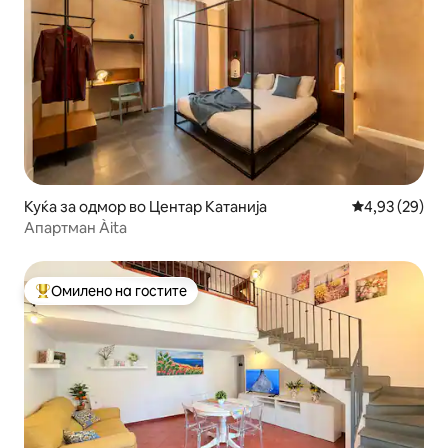
Куќа за одмор во Центар Катанија
Просечна оце
4,93 (29)
Апартман Àita
Омилено на гостите
Меѓу најуспешните „Омилени на гостите“