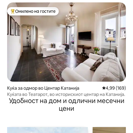
Омилено на гостите
Меѓу најуспешните „Омилени на гостите“
Куќа за одмор во Центар Катанија
Просечна оцен
4,99 (169)
Куќата во Театарот, во историскиот центар на Катанија.
Удобност на дом и одлични месечни
цени