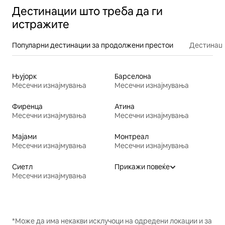
Дестинации што треба да ги
истражите
Популарни дестинации за продолжени престои
Дестинаци
Њујорк
Барселона
Месечни изнајмувања
Месечни изнајмувања
Фиренца
Атина
Месечни изнајмувања
Месечни изнајмувања
Мајами
Монтреал
Месечни изнајмувања
Месечни изнајмувања
Сиетл
Прикажи повеќе
Месечни изнајмувања
*Може да има некакви исклучоци на одредени локации и за