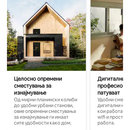
Целосно опремени
Дигитални н
сместувања за
професиона
изнајмување
патуваат
Од мирни планински колиби
Удобни смест
до удобни урбани станови,
дигитални ном
овие опремени сместувања
кои работат н
за изнајмување ги имаат
wifi и простор
сите удобности како дом.
работа.