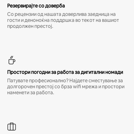
Резервирајте со доверба
Со рецензии од нашата доверлива заедница на
гости и деноноќна поддршка во текот на вашиот
продолжен престој.
Простори погодни за работа за дигитални номади
Патувате професионално? Најдете сместување за
долгорочен престој со брза wifi мрежа и простори
наменети за работа.