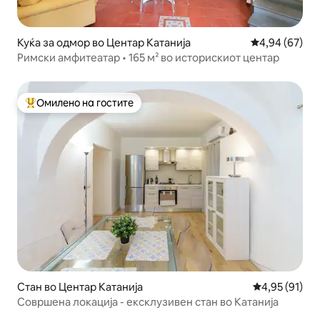
Куќа за одмор во Центар Катанија
Просечна оце
4,94 (67)
Римски амфитеатар • 165 м² во историскиот центар
Омилено на гостите
Меѓу најуспешните „Омилени на гостите“
Стан во Центар Катанија
Просечна оце
4,95 (91)
Совршена локација - ексклузивен стан во Катанија