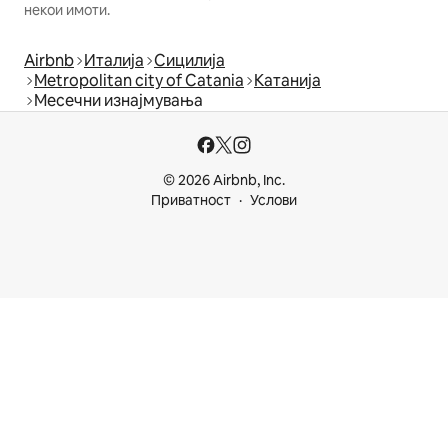
некои имоти.
Airbnb
Италија
Сицилија
Metropolitan city of Catania
Катанија
Месечни изнајмувања
© 2026 Airbnb, Inc.
Приватност
Услови