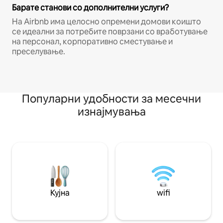
Барате станови со дополнителни услуги?
На Airbnb има целосно опремени домови коишто
се идеални за потребите поврзани со вработување
на персонал, корпоративно сместување и
преселување.
Популарни удобности за месечни
изнајмувања
Кујна
wifi