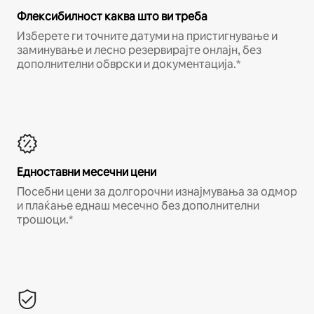
Флексибилност каква што ви треба
Изберете ги точните датуми на пристигнување и
заминување и лесно резервирајте онлајн, без
дополнителни обврски и документација.*
Едноставни месечни цени
Посебни цени за долгорочни изнајмувања за одмор
и плаќање еднаш месечно без дополнителни
трошоци.*