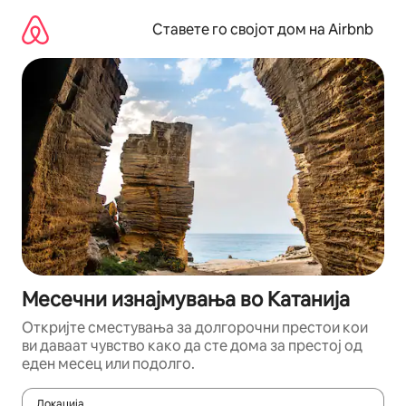
Прескокни
на
Ставете го својот дом на Airbnb
содржина
Месечни изнајмувања во Катанија
Откријте сместувања за долгорочни престои кои
ви даваат чувство како да сте дома за престој од
еден месец или подолго.
Локација