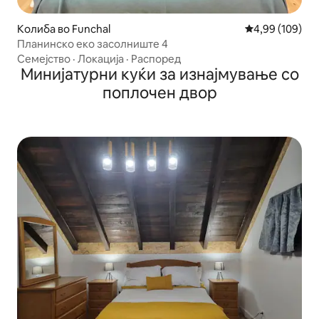
Колиба во Funchal
Просечна оцен
4,99 (109)
Планинско еко засолниште 4
Семејство
·
Локација
·
Распоред
Минијатурни куќи за изнајмување со
поплочен двор