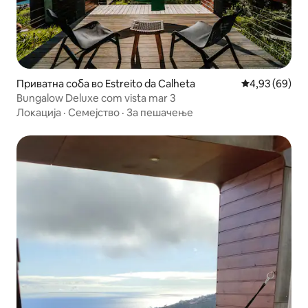
Приватна соба во Estreito da Calheta
Просечна оце
4,93 (69)
Bungalow Deluxe com vista mar 3
Локација
·
Семејство
·
За пешачење