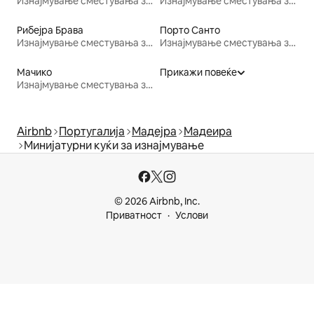
Изнајмување сместувања за одмор
Изнајмување сместувања за одмор
Рибејра Брава
Порто Санто
Изнајмување сместувања за одмор
Изнајмување сместувања за одмор
Мачико
Прикажи повеќе
Изнајмување сместувања за одмор
Airbnb
Португалија
Мадејра
Мадеира
Минијатурни куќи за изнајмување
© 2026 Airbnb, Inc.
Приватност
Услови