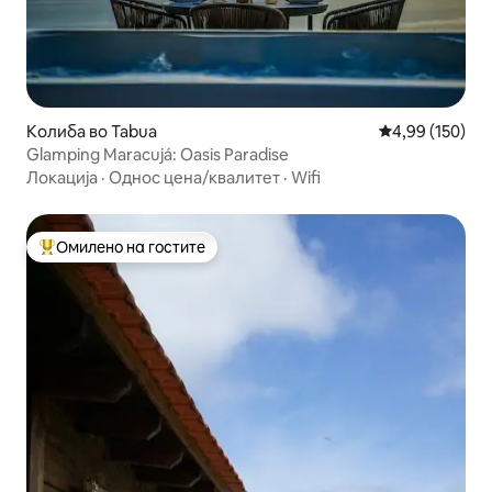
Колиба во Tabua
Просечна оцен
4,99 (150)
Glamping Maracujá: Oasis Paradise
Локација
·
Однос цена/квалитет
·
Wifi
Омилено на гостите
Меѓу најуспешните „Омилени на гостите“