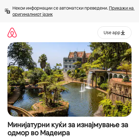
Прескокни
Некои информации се автоматски преведени. 
Прикажи на 
на
оригиналниот јазик
содржина
Use app
Минијатурни куќи за изнајмување за
одмор во Мадеира