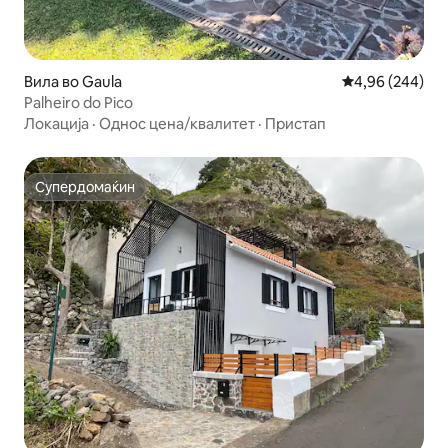
Вила во Gaula
Просечна оцена
4,96 (244)
Palheiro do Pico
Локација
·
Однос цена/квалитет
·
Пристап
Супердомаќин
Супердомаќин