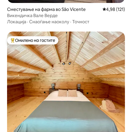
Сместување на фарма во São Vicente
Просечна оцен
4,98 (121)
Викендичка Вале Верде
Локација
·
Снаоѓање наоколу
·
Точност
Омилено на гостите
Меѓу најуспешните „Омилени на гостите“