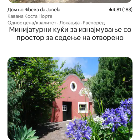
Дом во Ribeira da Janela
Просечна оцен
4,81 (183)
Кавана Коста Норте
Однос цена/квалитет
·
Локација
·
Распоред
Минијатурни куќи за изнајмување со
простор за седење на отворено