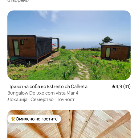
отворено
Приватна соба во Estreito da Calheta
Просечна оц
4,9 (41)
Bungalow Deluxe com vista Mar 4
Локација
·
Семејство
·
Точност
Омилено на гостите
Меѓу најуспешните „Омилени на гостите“