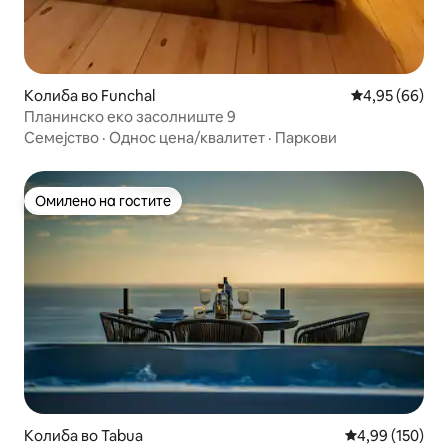
Колиба во Funchal
Просечна оце
4,95 (66)
Планинско еко засолниште 9
Семејство
·
Однос цена/квалитет
·
Паркови
Омилено на гостите
Омилено на гостите
Колиба во Tabua
Просечна оцен
4,99 (150)