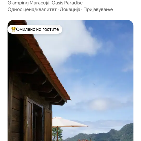
Glamping Maracujá: Oasis Paradise
Однос цена/квалитет
·
Локација
·
Пријавување
Омилено на гостите
Меѓу најуспешните „Омилени на гостите“