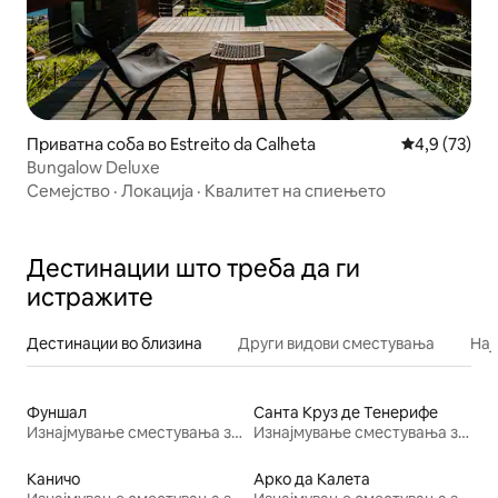
Приватна соба во Estreito da Calheta
Просечна оц
4,9 (73)
Bungalow Deluxe
Семејство
·
Локација
·
Квалитет на спиењето
Дестинации што треба да ги
истражите
Дестинации во близина
Други видови сместувања
Нај
Фуншал
Санта Круз де Тенерифе
Изнајмување сместувања за одмор
Изнајмување сместувања за одмор
Каничо
Арко да Калета