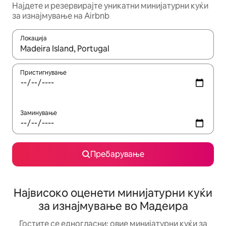
Најдете и резервирајте уникатни минијатурни куќи
за изнајмување на Airbnb
Локација
Кога резултатите се достапни, движете се со копчињата со 
Пристигнување
Заминување
Пребарување
Највисоко оценети минијатурни куќи
за изнајмување во Мадеира
Гостите се едногласни: овие минијатурни куќи за