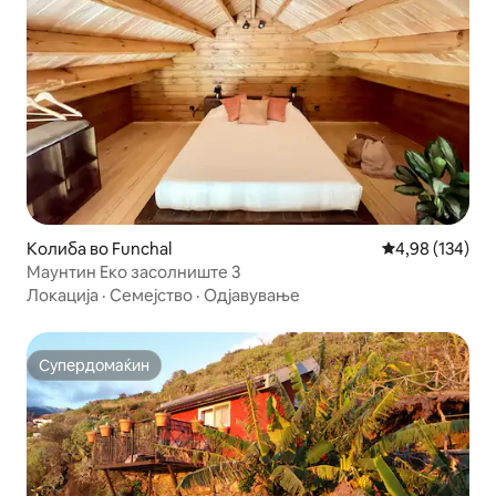
Колиба во Funchal
Просечна оцен
4,98 (134)
Маунтин Еко засолниште 3
Локација
·
Семејство
·
Одјавување
Супердомаќин
Супердомаќин