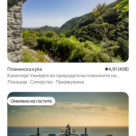
Планинска куќа
Просечна оцен
4,91 (408)
Камелија! Уживајте во природата на планините на
Мадеира!
Локација
·
Семејство
·
Пријавување
Омилено на гостите
Омилено на гостите