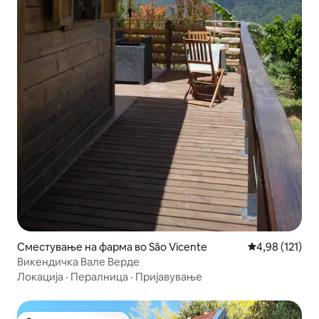
Сместување на фарма во São Vicente
Просечна оцен
4,98 (121)
Викендичка Вале Верде
Локација
·
Пералница
·
Пријавување