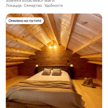
Soalheira Studio Beach Side III
Локација
·
Семејство
·
Удобности
Омилено на гостите
Омилено на гостите