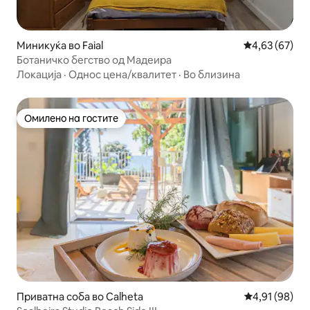
Миникуќа во Faial
Просечна оце
4,63 (67)
Ботаничко бегство од Мадеира
Локација
·
Однос цена/квалитет
·
Во близина
Омилено на гостите
Омилено на гостите
Приватна соба во Calheta
Просечна оце
4,91 (98)