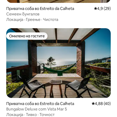
Приватна соба во Estreito da Calheta
Просечна оц
4,9 (29)
Семеен бунгалов
Локација
·
Греење
·
Чистота
Омилено на гостите
Омилено на гостите
Приватна соба во Estreito da Calheta
Просечна оце
4,88 (40)
Bungalow Deluxe com Vista Mar 5
Локација
·
Тивко
·
Точност