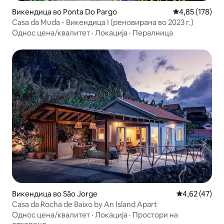
Викендица во Ponta Do Pargo
Просечна оцен
4,85 (178)
Casa da Muda - Викендица I (реновирана во 2023 г.)
Однос цена/квалитет
·
Локација
·
Пералница
Викендица во São Jorge
Просечна оце
4,62 (47)
Casa da Rocha de Baixo by An Island Apart
Однос цена/квалитет
·
Локација
·
Простори на