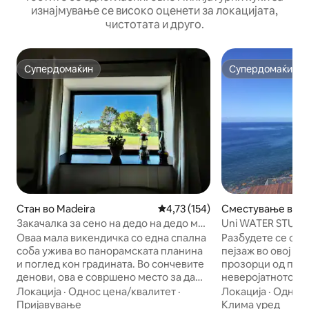
изнајмување се високо оценети за локацијата,
чистотата и друго.
Супердомаќин
Супердомаќин
Супердомаќин
Супердомаќин
Стан во Madeira
Просечна оцена: 4,73 од 5, 15
4,73 (154)
Сместување во Ј
Мар
Закачалка за сено на дедо на дедо ми -
Uni WATER STUDI
многу тивко
Оваа мала викендичка со една спална
Разбудете се со 
соба ужива во панорамската планина
пејзаж во овој м
и поглед кон градината. Во сончевите
прозорци од под 
денови, ова е совршено место за да
неверојатното кр
уживате во појадок на алфреско или
честопати барајќ
Локација
·
Однос цена/квалитет
·
Локација
·
Однос 
место на убавата патека со трева,
навистина да ја 
Пријавување
Клима уред