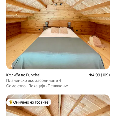
Колиба во Funchal
Просечна оцен
4,99 (109)
Планинско еко засолниште 4
Семејство
·
Локација
·
Пешачење
Омилено на гостите
Меѓу најуспешните „Омилени на гостите“