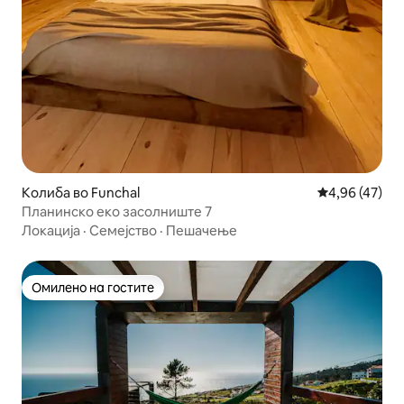
Колиба во Funchal
Просечна оце
4,96 (47)
Планинско еко засолниште 7
Локација
·
Семејство
·
Пешачење
Омилено на гостите
Омилено на гостите