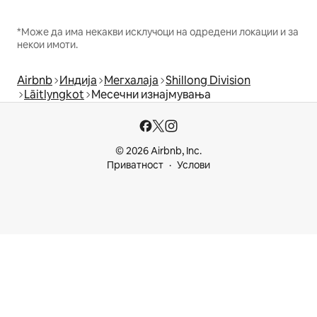
*Може да има некакви исклучоци на одредени локации и за
некои имоти.
Airbnb
Индија
Мегхалаја
Shillong Division
Lāitlyngkot
Месечни изнајмувања
© 2026 Airbnb, Inc.
Приватност
Услови