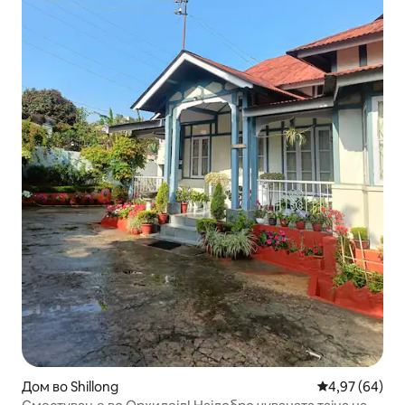
Дом во Shillong
Просечна оце
4,97 (64)