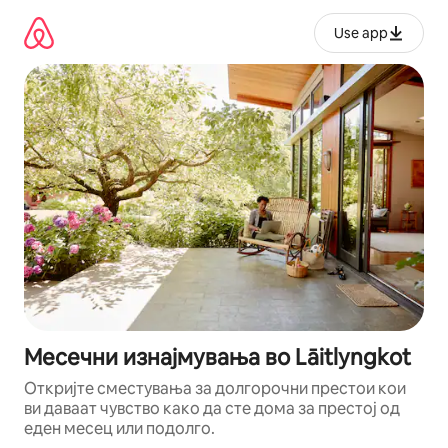
Прескокни
на
Use app
содржина
Месечни изнајмувања во Lāitlyngkot
Откријте сместувања за долгорочни престои кои
ви даваат чувство како да сте дома за престој од
еден месец или подолго.