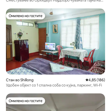
Сместување во Орхидејл! Најдобро чуваната тајна на
Шилонг!
Омилено на гостите
Омилено на гостите
Стан во Shillong
Просечна оцен
4,85 (186)
Удобен објект со 1 спална соба со кујна, паркинг, Wi-Fi
Омилено на гостите
Омилено на гостите