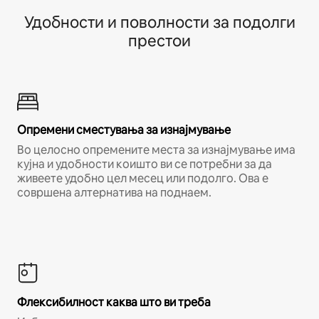
Удобности и поволности за подолги
престои
Опремени сместувања за изнајмување
Во целосно опремените места за изнајмување има
кујна и удобности коишто ви се потребни за да
живеете удобно цел месец или подолго. Ова е
совршена алтернатива на поднаем.
Флексибилност каква што ви треба