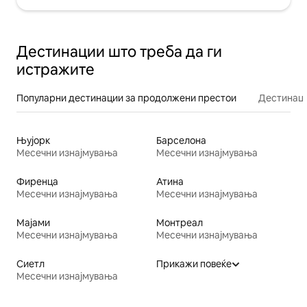
Дестинации што треба да ги
истражите
Популарни дестинации за продолжени престои
Дестинаци
Њујорк
Барселона
Месечни изнајмувања
Месечни изнајмувања
Фиренца
Атина
Месечни изнајмувања
Месечни изнајмувања
Мајами
Монтреал
Месечни изнајмувања
Месечни изнајмувања
Сиетл
Прикажи повеќе
Месечни изнајмувања