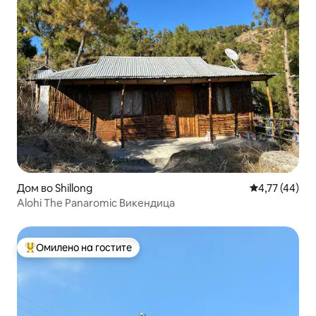
Дом во Shillong
Просечна оце
4,77 (44)
Alohi The Panaromic Викендица
Омилено на гостите
Меѓу најуспешните „Омилени на гостите“