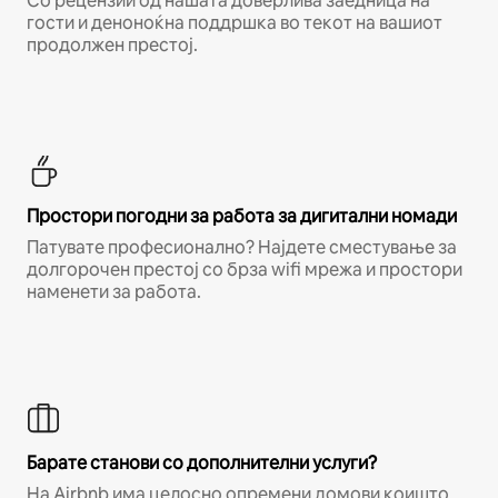
Со рецензии од нашата доверлива заедница на
гости и деноноќна поддршка во текот на вашиот
продолжен престој.
Простори погодни за работа за дигитални номади
Патувате професионално? Најдете сместување за
долгорочен престој со брза wifi мрежа и простори
наменети за работа.
Барате станови со дополнителни услуги?
На Airbnb има целосно опремени домови коишто