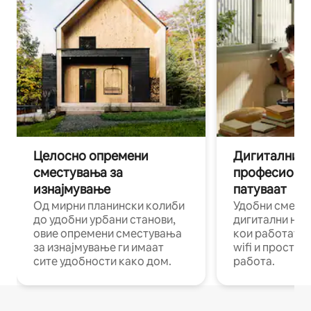
Целосно опремени
Дигитални н
сместувања за
професиона
изнајмување
патуваат
Од мирни планински колиби
Удобни смест
до удобни урбани станови,
дигитални ном
овие опремени сместувања
кои работат н
за изнајмување ги имаат
wifi и простор
сите удобности како дом.
работа.