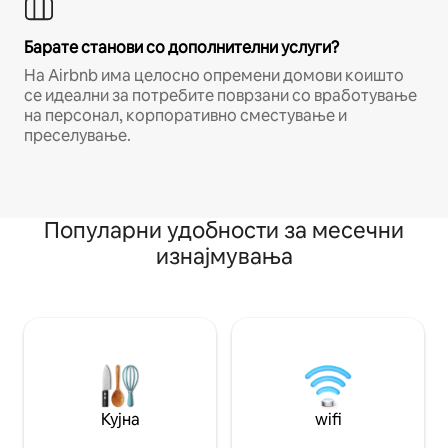
Барате станови со дополнителни услуги?
На Airbnb има целосно опремени домови коишто
се идеални за потребите поврзани со вработување
на персонал, корпоративно сместување и
преселување.
Популарни удобности за месечни
изнајмувања
Кујна
wifi