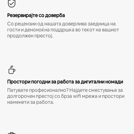
Резервирајте со доверба
Со рецензии од нашата доверлива заедница на
гости и деноноќна поддршка во текот на вашиот
продолжен престој.
Простори погодни за работа за дигитални номади
Патувате професионално? Најдете сместување за
долгорочен престој со брза wifi мрежа и простори
наменети за работа.