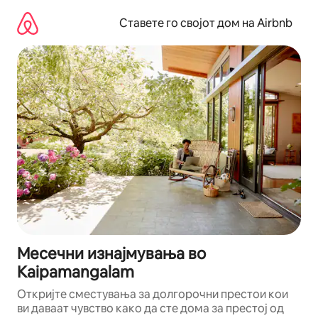
Прескокни
на
Ставете го својот дом на Airbnb
содржина
Месечни изнајмувања во
Kaipamangalam
Откријте сместувања за долгорочни престои кои
ви даваат чувство како да сте дома за престој од