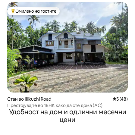
Омилено на гостите
Меѓу најуспешните „Омилени на гостите“
Стан во Illikuzhi Road
Просечна 
5 (48)
Престојувајте во 1BHK како да сте дома (AC)
Удобност на дом и одлични месечни
цени