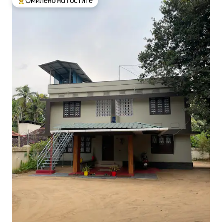
Омилено на гостите
Меѓу најуспешните „Омилени на гостите“