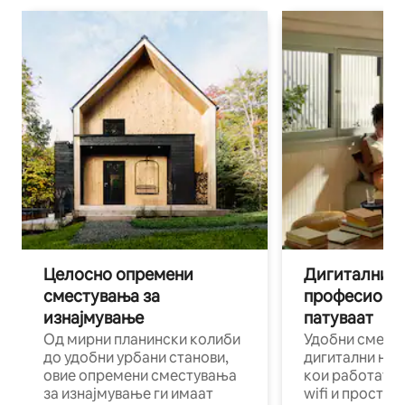
Целосно опремени
Дигитални н
сместувања за
професиона
изнајмување
патуваат
Од мирни планински колиби
Удобни смест
до удобни урбани станови,
дигитални ном
овие опремени сместувања
кои работат н
за изнајмување ги имаат
wifi и простор