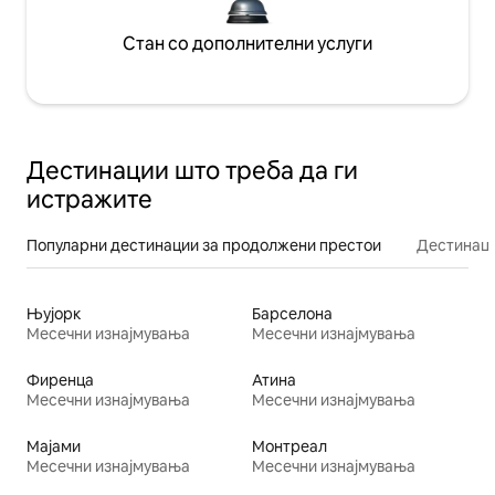
Стан со дополнителни услуги
Дестинации што треба да ги
истражите
Популарни дестинации за продолжени престои
Дестинаци
Њујорк
Барселона
Месечни изнајмувања
Месечни изнајмувања
Фиренца
Атина
Месечни изнајмувања
Месечни изнајмувања
Мајами
Монтреал
Месечни изнајмувања
Месечни изнајмувања