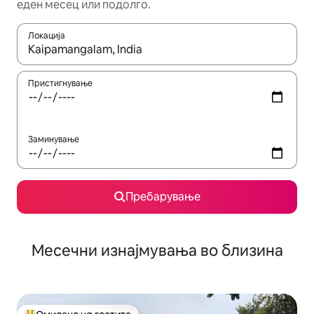
еден месец или подолго.
Локација
Кога резултатите се достапни, движете се со копчињата со 
Пристигнување
Заминување
Пребарување
Месечни изнајмувања во близина