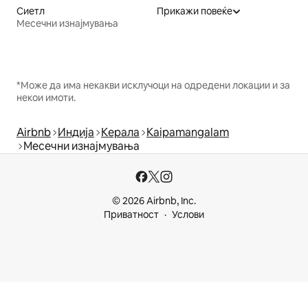
Сиетл
Прикажи повеќе
Месечни изнајмувања
*Може да има некакви исклучоци на одредени локации и за
некои имоти.
Airbnb
Индија
Керала
Kaipamangalam
Месечни изнајмувања
© 2026 Airbnb, Inc.
Приватност
Услови