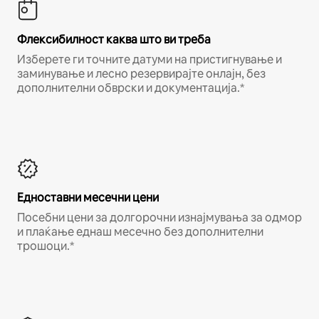
Флексибилност каква што ви треба
Изберете ги точните датуми на пристигнување и
заминување и лесно резервирајте онлајн, без
дополнителни обврски и документација.*
Едноставни месечни цени
Посебни цени за долгорочни изнајмувања за одмор
и плаќање еднаш месечно без дополнителни
трошоци.*