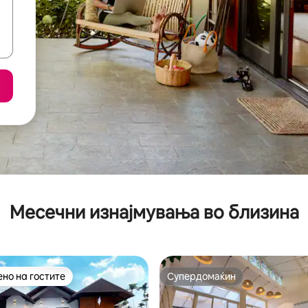
Месечни изнајмувања во близина
но на гостите
Супердомаќин
јуспешните „Омилени на гостите“
Супердомаќин