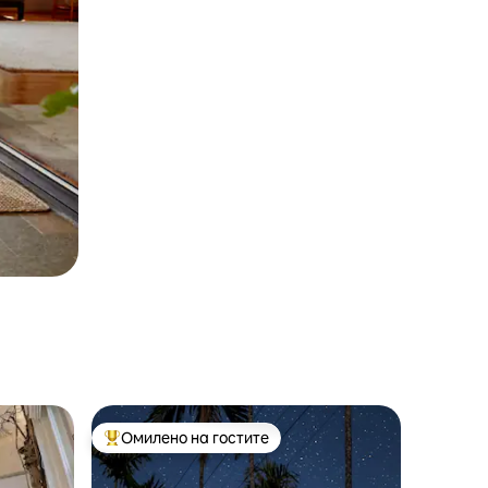
Омилено на гостите
Меѓу најуспешните „Омилени на гостите“