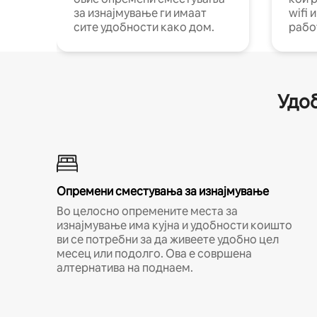
за изнајмување ги имаат
wifi 
сите удобности како дом.
рабо
Удоб
Опремени сместувања за изнајмување
Во целосно опремените места за
изнајмување има кујна и удобности коишто
ви се потребни за да живеете удобно цел
месец или подолго. Ова е совршена
алтернатива на поднаем.