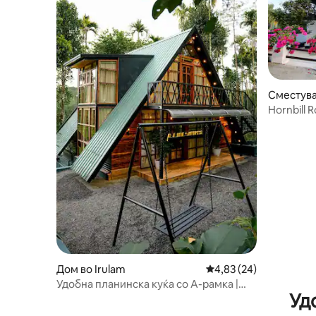
Сместува
rishnagiri
Hornbill 
Дом во Irulam
Просечна оцена: 4,83
4,83 (24)
Удобна планинска куќа со А-рамка |
Уд
Приземје | Сместување во Вајанд