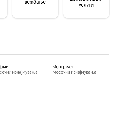
вежбање
услуги
јами
Монтреал
сечни изнајмувања
Месечни изнајмувања