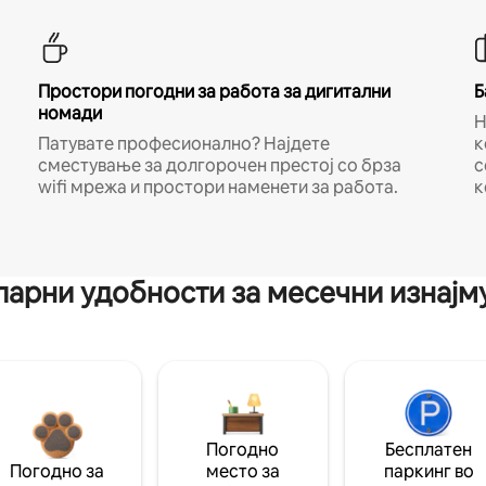
Простори погодни за работа за дигитални
Б
номади
Н
Патувате професионално? Најдете
к
сместување за долгорочен престој со брза
с
wifi мрежа и простори наменети за работа.
к
арни удобности за месечни изнај
Погодно
Бесплатен
Погодно за
место за
паркинг во