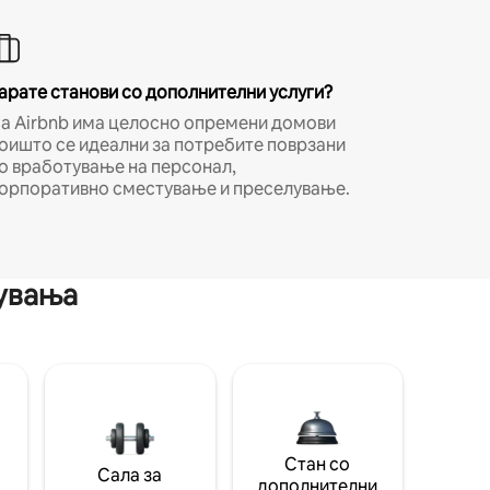
арате станови со дополнителни услуги?
а Airbnb има целосно опремени домови
оишто се идеални за потребите поврзани
о вработување на персонал,
орпоративно сместување и преселување.
мувања
Стан со
Сала за
дополнителни