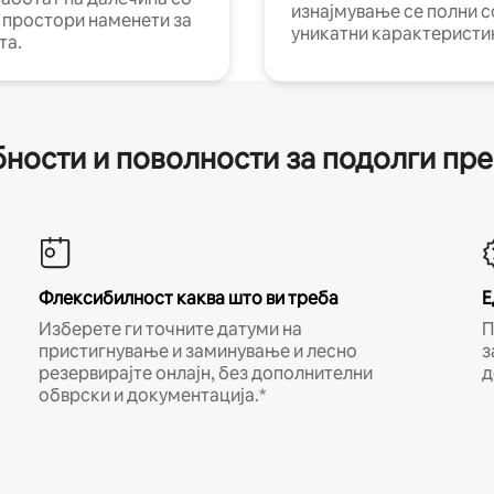
изнајмување се полни с
и простори наменети за
уникатни карактеристи
та.
ности и поволности за подолги пр
Флексибилност каква што ви треба
Е
Изберете ги точните датуми на
П
пристигнување и заминување и лесно
з
резервирајте онлајн, без дополнителни
д
обврски и документација.*