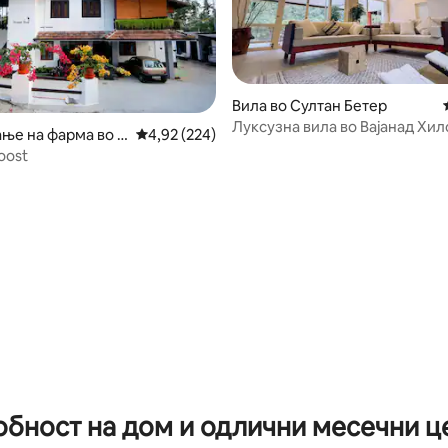
Вила во Султан Бетер
Луксузна вила во Вајанад Хил
ње на фарма во K
Просечна оцена: 4,92 од 5, 224 рецензии
4,92 (224)
приватна градина
Roost
 од 5, 24 рецензии
обност на дом и одлични месечни ц