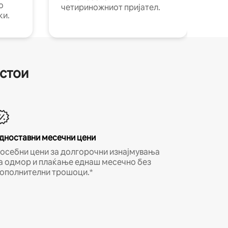
о
четириножниот пријател.
ки.
естои
дноставни месечни цени
осебни цени за долгорочни изнајмувања
а одмор и плаќање еднаш месечно без
ополнителни трошоци.*