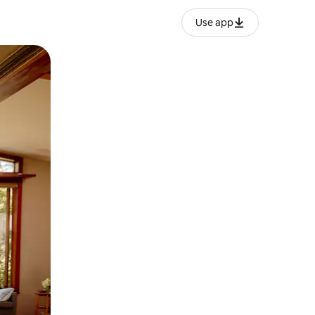
Use app
ње или со лизгање.