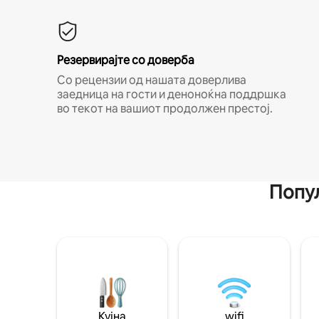
Резервирајте со доверба
Со рецензии од нашата доверлива
заедница на гости и деноноќна поддршка
во текот на вашиот продолжен престој.
Попул
Кујна
wifi