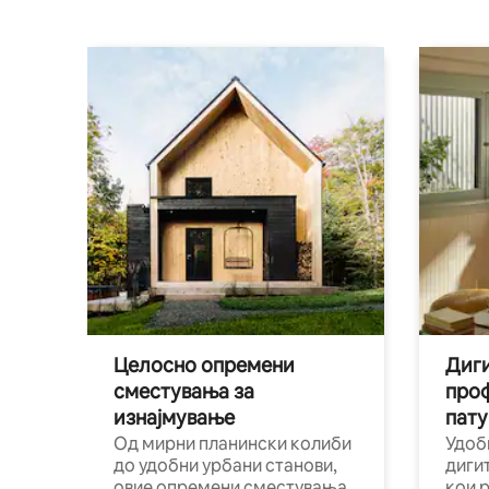
Целосно опремени
Диги
сместувања за
про
изнајмување
пату
Од мирни планински колиби
Удоб
до удобни урбани станови,
диги
овие опремени сместувања
кои 