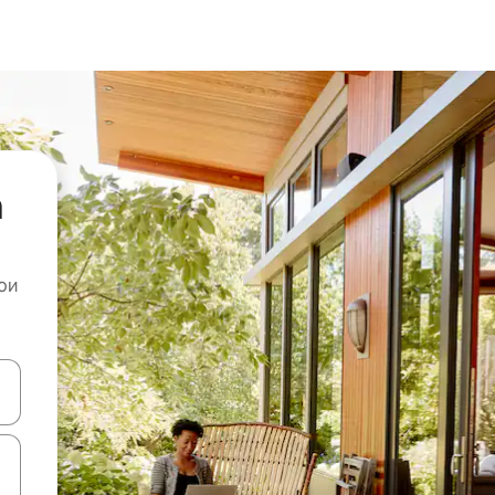
а
ои
копчињата со стрелки нагоре и надолу или истражувајте со допира