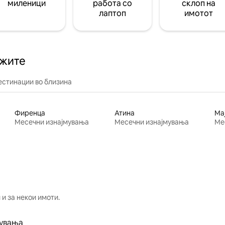
миленици
работа со
склоп на
лаптоп
имотот
ажите
естинации во близина
Фиренца
Атина
Ма
Месечни изнајмувања
Месечни изнајмувања
Ме
и за некои имоти.
мувања