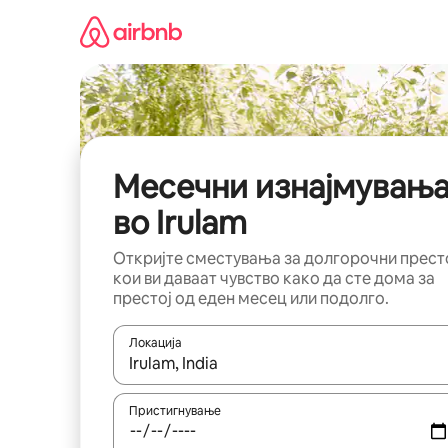
Прескокни
на
содржина
Месечни изнајмувањ
во Irulam
Откријте сместувања за долгорочни прест
кои ви даваат чувство како да сте дома за
престој од еден месец или подолго.
Локација
Кога резултатите се достапни, движете се со 
Пристигнување