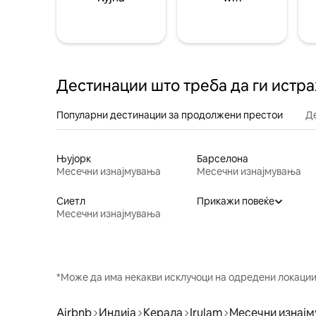
Дестинации што треба да ги истр
Популарни дестинации за продолжени престои
Д
Њујорк
Барселона
Месечни изнајмувања
Месечни изнајмувања
Сиетл
Прикажи повеќе
Месечни изнајмувања
*Може да има некакви исклучоци на одредени локации 
Airbnb
Индија
Керала
Irulam
Месечни изнај