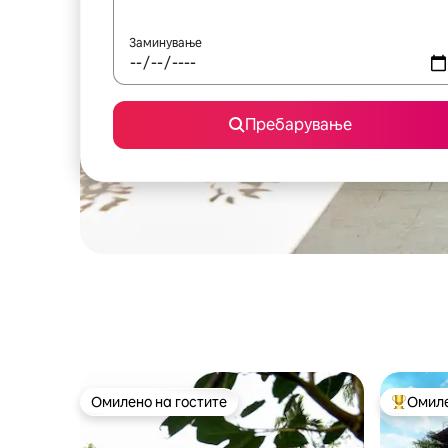
Заминување
Пребарување
Омилено на гостите
Омиле
Омилено на гостите
Меѓу на