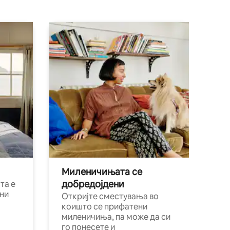
Миленичињата се
добредојдени
та е
ни
Откријте сместувања во
коишто се прифатени
миленичиња, па може да си
го понесете и