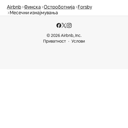
Airbnb
Финска
Остроботнија
Forsby
Месечни изнајмувања
© 2026 Airbnb, Inc.
Приватност
Услови