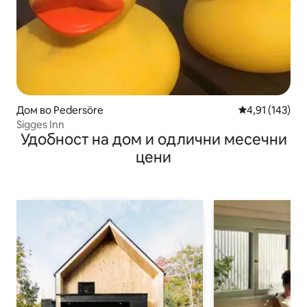
Дом во Pedersöre
Просечна оцен
4,91 (143)
Sigges Inn
Удобност на дом и одлични месечни
цени