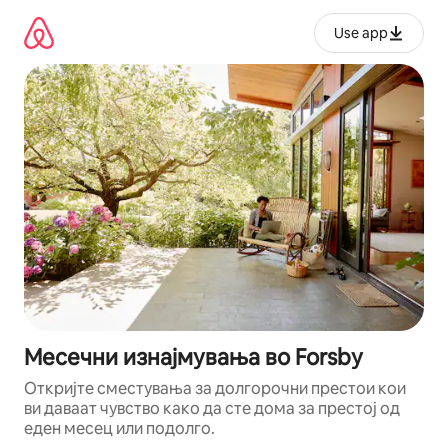
Прескокни
на
Use app
содржина
Месечни изнајмувања во Forsby
Откријте сместувања за долгорочни престои кои
ви даваат чувство како да сте дома за престој од
еден месец или подолго.