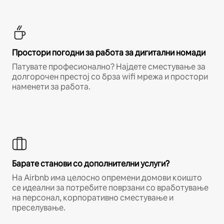
Простори погодни за работа за дигитални номади
Патувате професионално? Најдете сместување за
долгорочен престој со брза wifi мрежа и простори
наменети за работа.
Барате станови со дополнителни услуги?
На Airbnb има целосно опремени домови коишто
се идеални за потребите поврзани со вработување
на персонал, корпоративно сместување и
преселување.