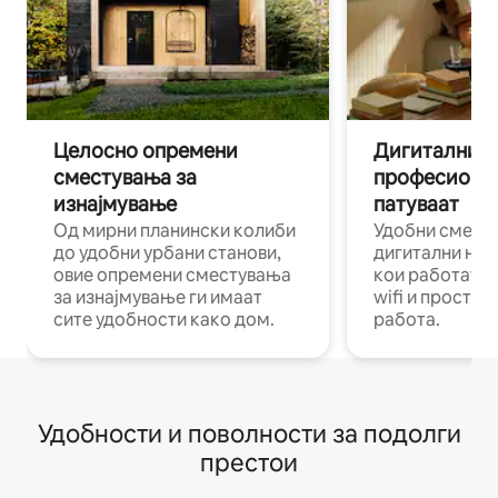
Целосно опремени
Дигитални н
сместувања за
професиона
изнајмување
патуваат
Од мирни планински колиби
Удобни смест
до удобни урбани станови,
дигитални ном
овие опремени сместувања
кои работат н
за изнајмување ги имаат
wifi и простор
сите удобности како дом.
работа.
Удобности и поволности за подолги
престои