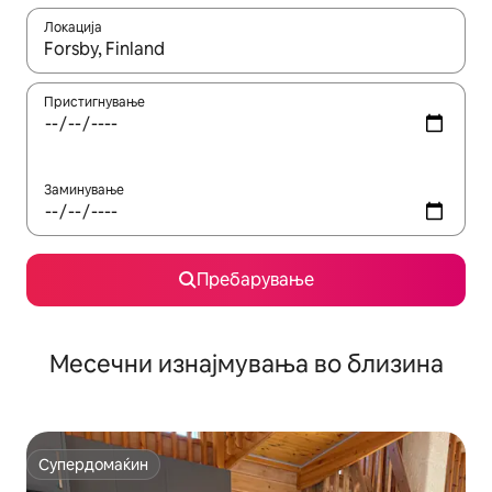
Локација
Кога резултатите се достапни, движете се со копчињата со 
Пристигнување
Заминување
Пребарување
Месечни изнајмувања во близина
Супердомаќин
Супердомаќин