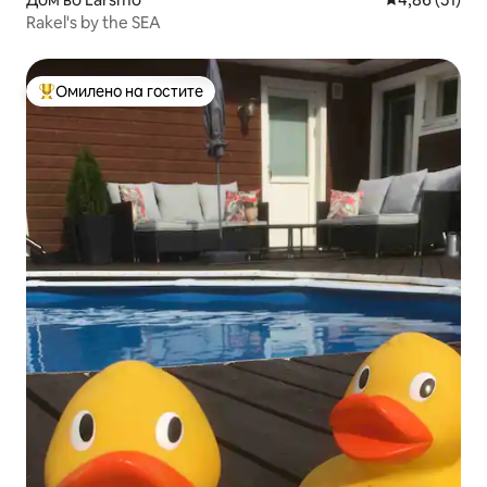
Rakel's by the SEA
Омилено на гостите
Меѓу најуспешните „Омилени на гостите“