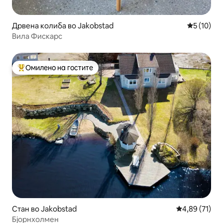
Дрвена колиба во Jakobstad
Просечна 
5 (10)
Вила Фискарс
Омилено на гостите
Меѓу најуспешните „Омилени на гостите“
Стан во Jakobstad
Просечна оце
4,89 (71)
Бјорнхолмен