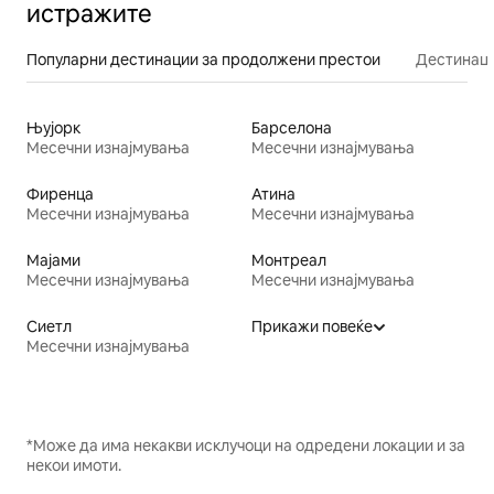
истражите
Популарни дестинации за продолжени престои
Дестинаци
Њујорк
Барселона
Месечни изнајмувања
Месечни изнајмувања
Фиренца
Атина
Месечни изнајмувања
Месечни изнајмувања
Мајами
Монтреал
Месечни изнајмувања
Месечни изнајмувања
Сиетл
Прикажи повеќе
Месечни изнајмувања
*Може да има некакви исклучоци на одредени локации и за
некои имоти.