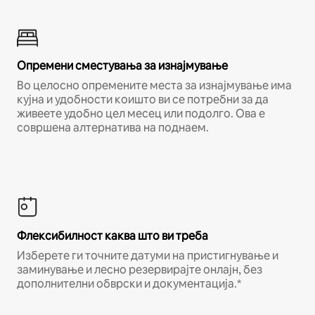
Опремени сместувања за изнајмување
Во целосно опремените места за изнајмување има
кујна и удобности коишто ви се потребни за да
живеете удобно цел месец или подолго. Ова е
совршена алтернатива на поднаем.
Флексибилност каква што ви треба
Изберете ги точните датуми на пристигнување и
заминување и лесно резервирајте онлајн, без
дополнителни обврски и документација.*