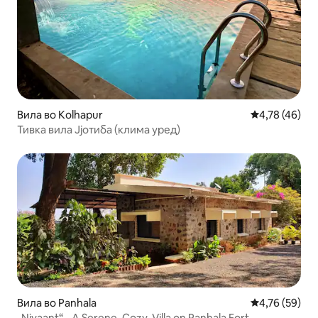
Вила во Kolhapur
Просечна оце
4,78 (46)
Тивка вила Јјотиба (клима уред)
Вила во Panhala
Просечна оце
4,76 (59)
„Nivaant“ - A Serene, Cozy, Villa on Panhala Fort