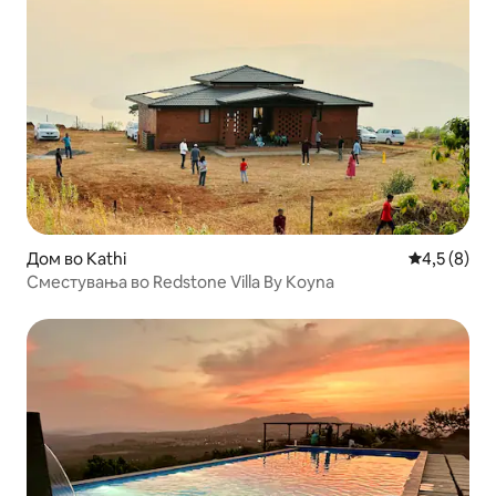
Дом во Kathi
Просечна о
4,5 (8)
Сместувања во Redstone Villa By Koyna