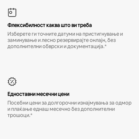
Флексибилност каква што ви треба
Изберете ги точните датуми на пристигнување и
заминување и лесно резервирајте онлајн, без
дополнителни обврски и документација.*
Едноставни месечни цени
Посебни цени за долгорочни изнајмувања за одмор
и плаќање еднаш месечно без дополнителни
трошоци.*