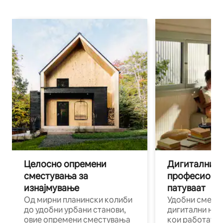
Целосно опремени
Дигитални н
сместувања за
професиона
изнајмување
патуваат
Од мирни планински колиби
Удобни смест
до удобни урбани станови,
дигитални ном
овие опремени сместувања
кои работат н