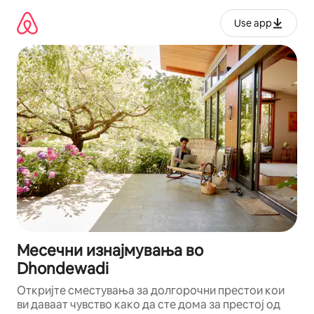
Прескокни
на
Use app
содржина
Месечни изнајмувања во
Dhondewadi
Откријте сместувања за долгорочни престои кои
ви даваат чувство како да сте дома за престој од