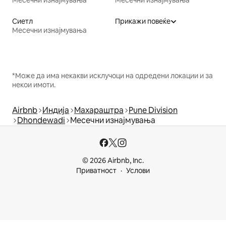
Месечни изнајмувања
Месечни изнајмувања
Сиетл
Прикажи повеќе
Месечни изнајмувања
*Може да има некакви исклучоци на одредени локации и за
некои имоти.
Airbnb
Индија
Махараштра
Pune Division
Dhondewadi
Месечни изнајмувања
© 2026 Airbnb, Inc.
Приватност
Услови