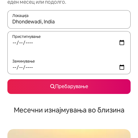
еден месец или подолго.
Локација
Кога резултатите се достапни, движете се со копчињата со 
Пристигнување
Заминување
Пребарување
Месечни изнајмувања во близина