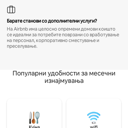
Барате станови со дополнителни услуги?
На Airbnb има целосно опремени домови коишто
се идеални за потребите поврзани со вработување
на персонал, корпоративно сместување и
преселување.
Популарни удобности за месечни
изнајмувања
Кујна
wifi