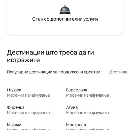
Стан со дополнителни услуги
Дестинации што треба да ги
истражите
Популарни дестинации за продолжени престои
Дестинаци
Њујорк
Барселона
Месечни изнајмувања
Месечни изнајмувања
Фиренца
Атина
Месечни изнајмувања
Месечни изнајмувања
Мајами
Монтреал