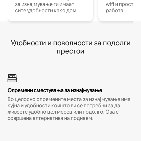
за изнајмување ги имаат
wifi и простор
сите удобности како дом.
работа.
Удобности и поволности за подолги
престои
Опремени сместувања за изнајмување
Во целосно опремените места за изнајмување има
кујна и удобности коишто ви се потребни за да
живеете удобно цел месец или подолго. Ова е
совршена алтернатива на поднаем.