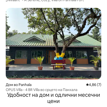
Дом во Panhala
Просечна оц
4,86 (7)
OPUS Villa - 4 BR Villa во срцето на Панхала
Удобност на дом и одлични месечни
цени