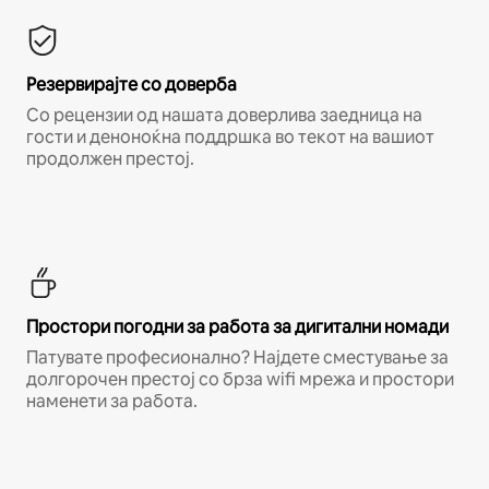
Резервирајте со доверба
Со рецензии од нашата доверлива заедница на
гости и деноноќна поддршка во текот на вашиот
продолжен престој.
Простори погодни за работа за дигитални номади
Патувате професионално? Најдете сместување за
долгорочен престој со брза wifi мрежа и простори
наменети за работа.