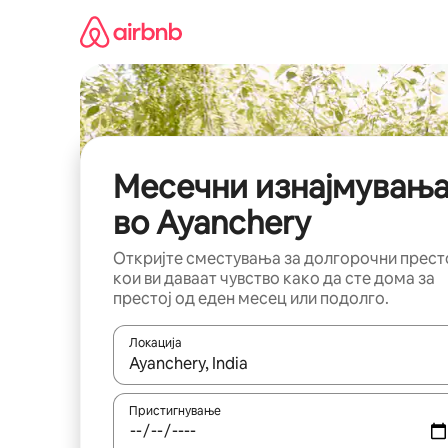
Прескокни
на
содржина
Месечни изнајмувањ
во Ayanchery
Откријте сместувања за долгорочни прест
кои ви даваат чувство како да сте дома за
престој од еден месец или подолго.
Локација
Кога резултатите се достапни, движете се со 
Пристигнување