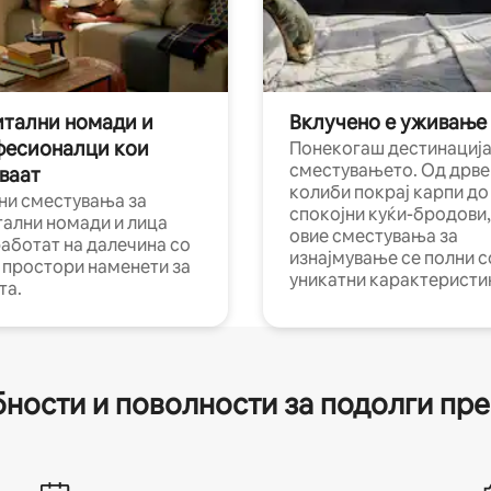
тални номади и
Вклучено е уживање
фесионалци кои
Понекогаш дестинација
сместувањето. Од дрве
ваат
колиби покрај карпи до
ни сместувања за
спокојни куќи-бродови,
тални номади и лица
овие сместувања за
работат на далечина со
изнајмување се полни с
и простори наменети за
уникатни карактеристи
та.
ности и поволности за подолги пр