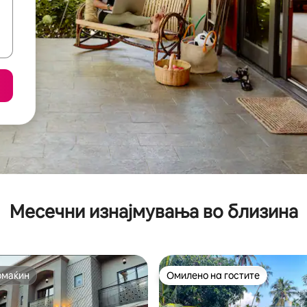
Месечни изнајмувања во близина
омаќин
Омилено на гостите
омаќин
Омилено на гостите