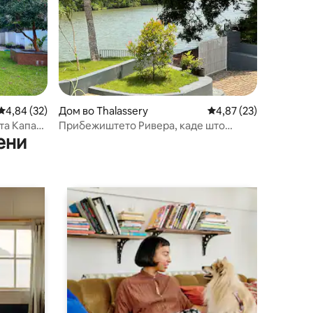
Просечна оцена: 4,84 од 5, 32 рецензии
4,84 (32)
Дом во Thalassery
Просечна оцена: 4,87
4,87 (23)
та Капад,
Прибежиштето Ривера, каде што
ени
спокојството се среќава со реката.