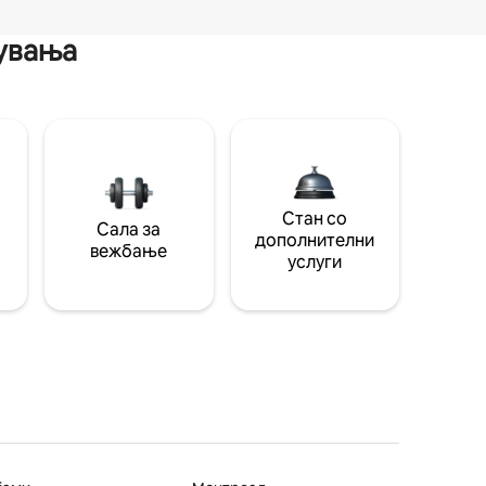
мувања
Стан со
Сала за
дополнителни
вежбање
услуги