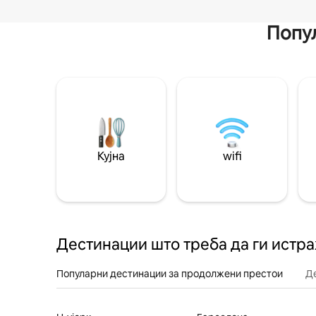
Попул
Кујна
wifi
Дестинации што треба да ги истр
Популарни дестинации за продолжени престои
Д