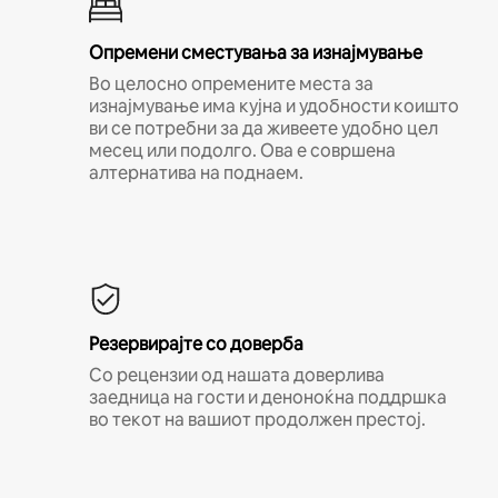
Опремени сместувања за изнајмување
Во целосно опремените места за
изнајмување има кујна и удобности коишто
ви се потребни за да живеете удобно цел
месец или подолго. Ова е совршена
алтернатива на поднаем.
Резервирајте со доверба
Со рецензии од нашата доверлива
заедница на гости и деноноќна поддршка
во текот на вашиот продолжен престој.