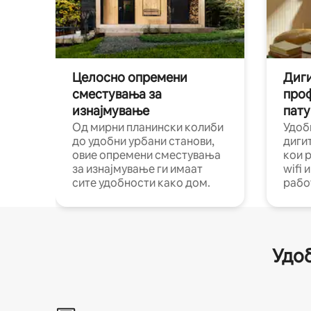
Целосно опремени
Диги
сместувања за
про
изнајмување
пату
Од мирни планински колиби
Удоб
до удобни урбани станови,
диги
овие опремени сместувања
кои 
за изнајмување ги имаат
wifi 
сите удобности како дом.
рабо
Удоб