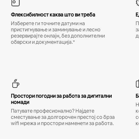
Флексибилност каква што ви треба
Е
Изберете ги точните датуми на
П
пристигнување и заминување и лесно
з
резервирајте онлајн, без дополнителни
д
обврски и документација.*
Простори погодни за работа за дигитални
Б
номади
Н
Патувате професионално? Најдете
к
сместување за долгорочен престој со брза
с
wifi мрежа и простори наменети за работа.
к