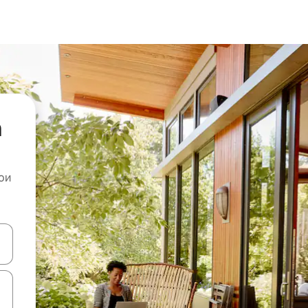
а
ои
копчињата со стрелки нагоре и надолу или истражувајте со допира