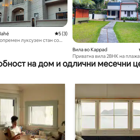
Mahé
Просечна оцена: 5 од 5, 3 рецензии
5 (3)
опремен луксузен стан со
француски дизајн
 од 5, 18 рецензии
Вила во Kappad
Приватна вила 2BHK на плажа
обност на дом и одлични месечни ц
ВИЛА ROVOS