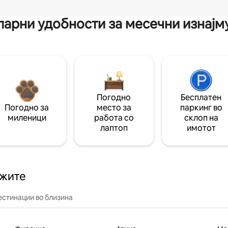
арни удобности за месечни изнај
Погодно
Бесплатен
Погодно за
место за
паркинг во
миленици
работа со
склоп на
лаптоп
имотот
ажите
естинации во близина