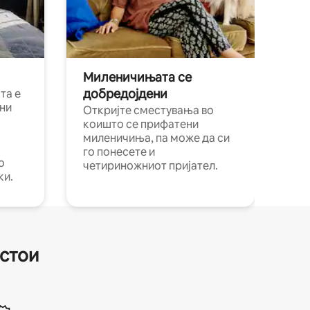
Миленичињата се
добредојдени
та е
ни
Откријте сместувања во
коишто се прифатени
миленичиња, па може да си
го понесете и
о
четириножниот пријател.
ки.
естои