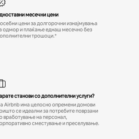
дноставни месечни цени
осебни цени за долгорочни изнајмувања
а одмор и плаќање еднаш месечно без
ополнителни трошоци.*
арате станови со дополнителни услуги?
а Airbnb има целосно опремени домови
оишто се идеални за потребите поврзани
о вработување на персонал,
орпоративно сместување и преселување.