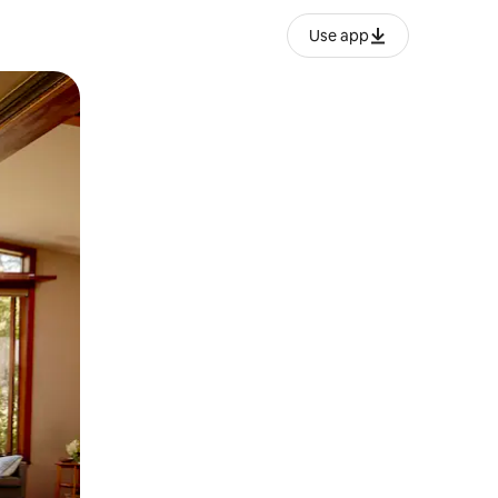
Use app
ње или со лизгање.