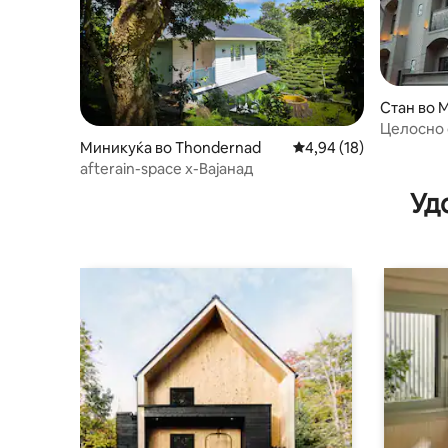
Стан во 
Целосно 
арапско-
Миникуќа во Thondernad
Просечна оцена: 4,94
4,94 (18)
afterain-space x-Вајанад
Уд