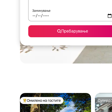
Заминување
Пребарување
Омилено на гостите
Суперд
Меѓу најуспешните „Омилени на гостите“
Суперд