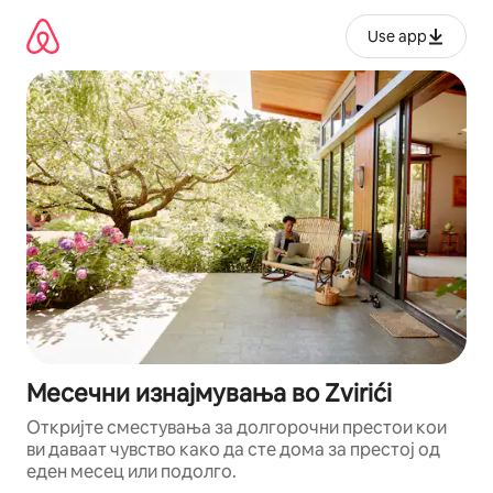
Прескокни
на
Use app
содржина
Месечни изнајмувања во Zvirići
Откријте сместувања за долгорочни престои кои
ви даваат чувство како да сте дома за престој од
еден месец или подолго.