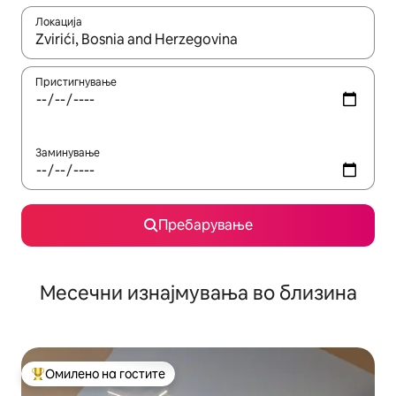
Локација
Кога резултатите се достапни, движете се со копчињата со 
Пристигнување
Заминување
Пребарување
Месечни изнајмувања во близина
Омилено на гостите
Меѓу најуспешните „Омилени на гостите“