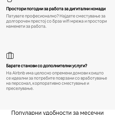
Простори погодни за работа за дигитални номади
Патувате професионално? Најдете сместување за
долгорочен престој со брза wifi мрежа и простори
наменети за работа.
Барате станови со дополнителни услуги?
На Airbnb има целосно опремени домови коишто
се идеални за потребите поврзани со вработување
на персонал, корпоративно сместување и
преселување.
Популарни удобности за месечни