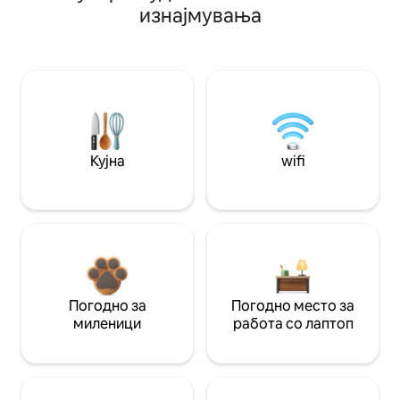
изнајмувања
Кујна
wifi
Погодно за
Погодно место за
миленици
работа со лаптоп