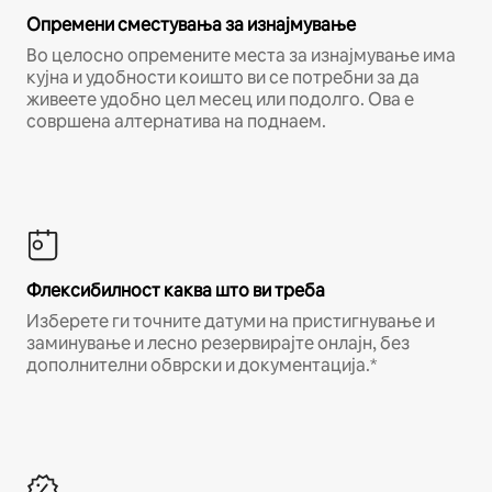
Опремени сместувања за изнајмување
Во целосно опремените места за изнајмување има
кујна и удобности коишто ви се потребни за да
живеете удобно цел месец или подолго. Ова е
совршена алтернатива на поднаем.
Флексибилност каква што ви треба
Изберете ги точните датуми на пристигнување и
заминување и лесно резервирајте онлајн, без
дополнителни обврски и документација.*