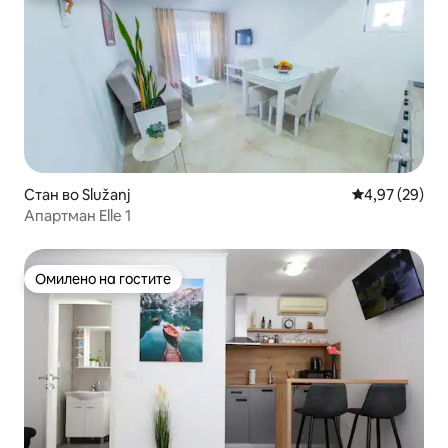
Стан во Služanj
Просечна оце
4,97 (29)
Апартман Elle 1
Омилено на гостите
Омилено на гостите