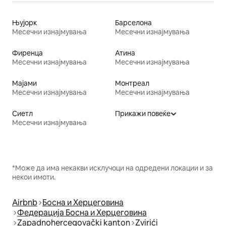
Њујорк
Барселона
Месечни изнајмувања
Месечни изнајмувања
Фиренца
Атина
Месечни изнајмувања
Месечни изнајмувања
Мајами
Монтреал
Месечни изнајмувања
Месечни изнајмувања
Сиетл
Прикажи повеќе
Месечни изнајмувања
*Може да има некакви исклучоци на одредени локации и за
некои имоти.
Airbnb
Босна и Херцеговина
Федерација Босна и Херцеговина
Zapadnohercegovački kanton
Zvirići