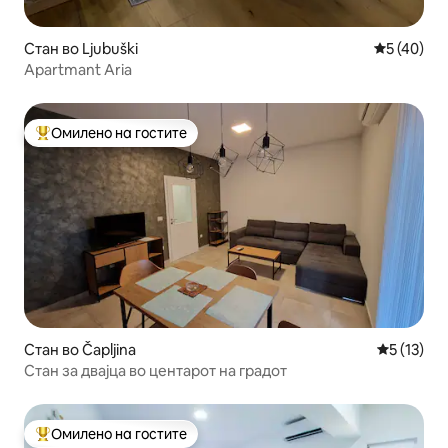
Стан во Ljubuški
Просечна 
5 (40)
Apartmant Aria
Омилено на гостите
Меѓу најуспешните „Омилени на гостите“
Стан во Čapljina
Просечна 
5 (13)
Стан за двајца во центарот на градот
Омилено на гостите
Меѓу најуспешните „Омилени на гостите“