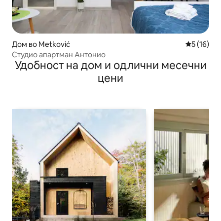
Дом во Metković
Просечна 
5 (16)
Студио апартман Антонио
Удобност на дом и одлични месечни
цени