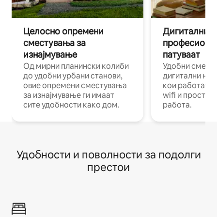
Целосно опремени
Дигитални н
сместувања за
професиона
изнајмување
патуваат
Од мирни планински колиби
Удобни смест
до удобни урбани станови,
дигитални ном
овие опремени сместувања
кои работат н
за изнајмување ги имаат
wifi и простор
сите удобности како дом.
работа.
Удобности и поволности за подолги
престои